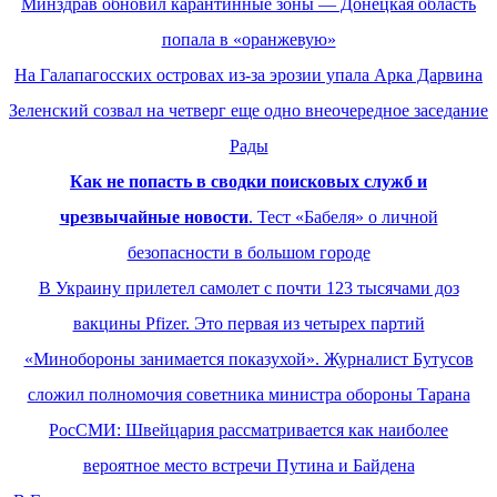
Минздрав обновил карантинные зоны — Донецкая область
попала в «оранжевую»
На Галапагосских островах из-за эрозии упала Арка Дарвина
Зеленский созвал на четверг еще одно внеочередное заседание
Рады
Как не попасть в сводки поисковых служб и
чрезвычайные новости
. Тест «Бабеля» о личной
безопасности в большом городе
В Украину прилетел самолет с почти 123 тысячами доз
вакцины Pfizer. Это первая из четырех партий
«Минобороны занимается показухой». Журналист Бутусов
сложил полномочия советника министра обороны Тарана
РосСМИ: Швейцария рассматривается как наиболее
вероятное место встречи Путина и Байдена