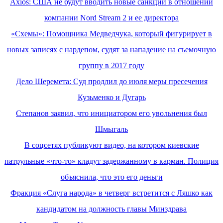
Axios: США не будут вводить новые санкции в отношении
компании Nord Stream 2 и ее директора
«Схемы»: Помощника Медведчука, который фигурирует в
новых записях с нардепом, судят за нападение на съемочную
группу в 2017 году
Дело Шеремета: Суд продлил до июля меры пресечения
Кузьменко и Дугарь
Степанов заявил, что инициатором его увольнения был
Шмыгаль
В соцсетях публикуют видео, на котором киевские
патрульные «что-то» кладут задержанному в карман. Полиция
объяснила, что это его деньги
Фракция «Слуга народа» в четверг встретится с Ляшко как
кандидатом на должность главы Минздрава