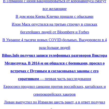
В Германии с июня вакцинироваться от коронавируса смогут
все желающие
В дом мэра Киева Кличко пришли с обысками
Илон Маск опустился на третью строчку в списках
богатейших людей от Bloomberg и Forbes
В Украине 4 тысячи новых COVID-больных. Выздоровело в 4
раза больше людей
Bihus.Info получил записи телефонных разговоров Виктора
Медведчука. В 2014-м он общался с боевиками, просил о
встречах с Путиным и согласовывал законы с его
соратником
— первая часть расследования
Евросоюз продлил санкции против российских, китайских и
северокорейских хакеров
Ливан выпустил по Израилю шесть ракет, а в ответ получил