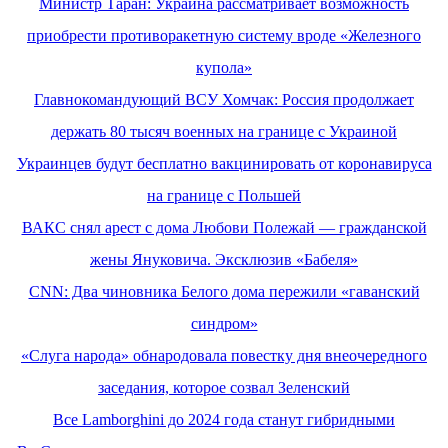
Министр Таран: Украина рассматривает возможность
приобрести противоракетную систему вроде «Железного
купола»
Главнокомандующий ВСУ Хомчак: Россия продолжает
держать 80 тысяч военных на границе с Украиной
Украинцев будут бесплатно вакцинировать от коронавируса
на границе с Польшей
ВАКС снял арест с дома Любови Полежай — гражданской
жены Януковича. Эксклюзив «Бабеля»
CNN: Два чиновника Белого дома пережили «гаванский
синдром»
«Слуга народа» обнародовала повестку дня внеочередного
заседания, которое созвал Зеленский
Все Lamborghini до 2024 года станут гибридными