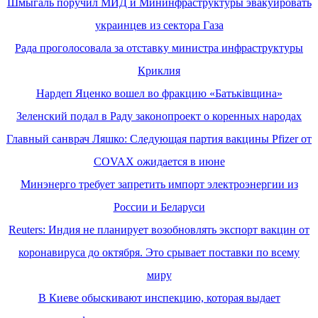
Шмыгаль поручил МИД и Мининфраструктуры эвакуировать
украинцев из сектора Газа
Рада проголосовала за отставку министра инфраструктуры
Криклия
Нардеп Яценко вошел во фракцию «Батьківщина»
Зеленский подал в Раду законопроект о коренных народах
Главный санврач Ляшко: Следующая партия вакцины Pfizer от
COVAX ожидается в июне
Минэнерго требует запретить импорт электроэнергии из
России и Беларуси
Reuters: Индия не планирует возобновлять экспорт вакцин от
коронавируса до октября. Это срывает поставки по всему
миру
В Киеве обыскивают инспекцию, которая выдает