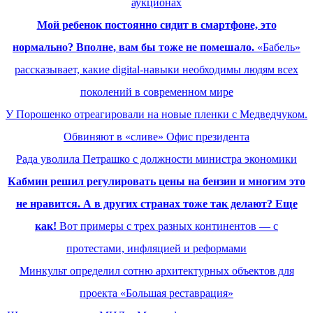
аукционах
Мой ребенок постоянно сидит в смартфоне, это
нормально? Вполне, вам бы тоже не помешало.
«Бабель»
рассказывает, какие digital-навыки необходимы людям всех
поколений в современном мире
У Порошенко отреагировали на новые пленки с Медведчуком.
Обвиняют в «сливе» Офис президента
Рада уволила Петрашко с должности министра экономики
Кабмин решил регулировать цены на бензин и многим это
не нравится. А в других странах тоже так делают? Еще
как!
Вот примеры с трех разных континентов — с
протестами, инфляцией и реформами
Минкульт определил сотню архитектурных объектов для
проекта «Большая реставрация»