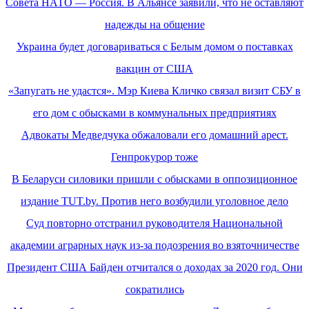
Совета НАТО — Россия. В Альянсе заявили, что не оставляют
надежды на общение
Украина будет договариваться с Белым домом о поставках
вакцин от США
«Запугать не удастся». Мэр Киева Кличко связал визит СБУ в
его дом с обысками в коммунальных предприятиях
Адвокаты Медведчука обжаловали его домашний арест.
Генпрокурор тоже
В Беларуси силовики пришли с обысками в оппозиционное
издание TUT.by. Против него возбудили уголовное дело
Суд повторно отстранил руководителя Национальной
академии аграрных наук из-за подозрения во взяточничестве
Президент США Байден отчитался о доходах за 2020 год. Они
сократились