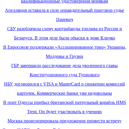
квалификационные удостоверения морякам
Апелляция оставила в силе оправдательный приговор судье
Царевич
СБУ разоблачила схему контрабанды топлива из России и
Беларуси. В этом деле были обыски в доме Кличко
В Евросоюзе поддержали «Ассоциированное трио» Украины,
Молдовы и Грузии
ГБР завершило расследование дела уволенного главы
Конституционного суда Тупицкого
НБУ договорился с VISA и MasterCard о снижении комиссий
карточек. Коммерческие банки уже недовольны
В порт Одессы прибыл британский патрульный корабль HMS
Trent. Он будет участвовать в учениях
Москва проигнорировала предложение провести встречу