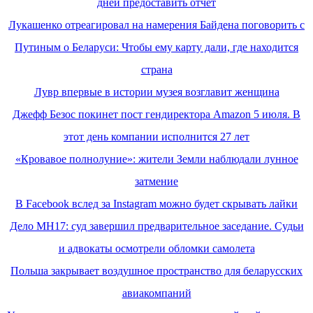
дней предоставить отчет
Лукашенко отреагировал на намерения Байдена поговорить с
Путиным о Беларуси: Чтобы ему карту дали, где находится
страна
Лувр впервые в истории музея возглавит женщина
Джефф Безос покинет пост гендиректора Amazon 5 июля. В
этот день компании исполнится 27 лет
«Кровавое полнолуние»: жители Земли наблюдали лунное
затмение
В Facebook вслед за Instagram можно будет скрывать лайки
Дело MH17: суд завершил предварительное заседание. Судьи
и адвокаты осмотрели обломки самолета
Польша закрывает воздушное пространство для беларусских
авиакомпаний