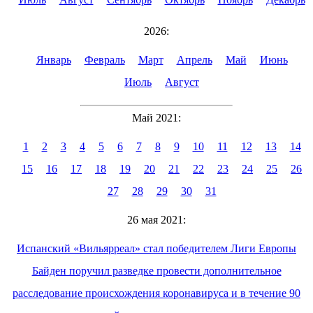
2026:
Январь
Февраль
Март
Апрель
Май
Июнь
Июль
Август
Май 2021:
1
2
3
4
5
6
7
8
9
10
11
12
13
14
15
16
17
18
19
20
21
22
23
24
25
26
27
28
29
30
31
26 мая 2021:
Испанский «Вильярреал» стал победителем Лиги Европы
Байден поручил разведке провести дополнительное
расследование происхождения коронавируса и в течение 90