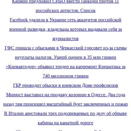
Кабмин предложил СНБО ввести санкции против 11
российских артистов. Список
Facebook удалила в Украине сеть аккаунтов российской
военной разведки, владельцы которых выдавали себя за
журналистов
ГФС пришла с обысками в Черкасский горсовет из-за схемы
неуплаты налогов. Ущерб оценен в 35 млн гривен
«Киевавтодор» объявил тендер на капремонт Крещатика за
740 миллионов гривен
ГБР проводит обыски в киевском Доме профсоюзов
Минюст выставил на продажу колонию в Одессе. Два года
назад там произошел масштабный бунт заключенных и пожар
В Италии арестовали трех подозреваемых по делу об обрыве
кабины на канатной дороге