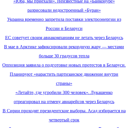
«Юра, мы приехали». Неизвестные на «Байконуре»
разрисовали недостроенный «Буран»
Украина временно запретила поставки электроэнергии из
России и Беларуси
ЕС советует своим авиакомпаниям не летать через Беларусь
В мае в Арктике зафиксировали рекордную жару — местами
больше 30 градусов тепла
Оппозиция заявила о подготовке новых протестов в Беларуси.
Планируют «нарастить партизанское движение внутри
страны»
«Летайте, где угробили 300 человек». Лукашенко
отреагировал на отмену авиарейсов через Беларусь
В Сирии проходят президентские выборы. Асад избирается на
четвертый срок