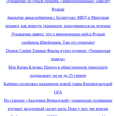
Лукашенко об отказе принять «заминированный» самолет
Ryanair
Закрытие авиасообщения с Беларусью: МИД и Минздрав
решают, как вернуть украинцев, находившихся на лечении
Лукашенко заявил, что о минировании рейса Ryanair
сообщила Швейцария. Там это отрицают
Dragon Capital Томаша Фиалы купил издание «Украинская
правда»
Мэр Киева Кличко: Проезд в общественном транспорте
подорожает, но не до 25 гривен
Кабмин согласовал назначение новой главы Кировоградской
ОГА
На станции «Академик Вернадский» украинские полярники
изучают загадочный скелет кита. Пока у них две версии