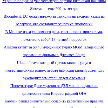
Украина получила уже четвертую партию китайской вакцины
Sinovac — еще 500 тысяч доз
Bloomberg: ЕС может наложить санкции на экспорт калия из
Беларуси, что составляет основу ее экономики
В Минске из-за уголовного дела, связанного с протестами,
покончил с собой 17-летний подросток
Amazon купит за $8,45 млрд киностудию MGM, владеющую
правами на фильмы о Джеймсе Бонде
UkraineInvest, который предоставляет услуги
«инвестиционных нянь», избрал наблюдательный совет. Его
руководителем стал нардеп Арахамия
Прокуратура: Двое мужчин за $3,5 млн «продавали»
должность главы Кировоградской ОГА
Кабмин решил значительно ослабить карантинные правила