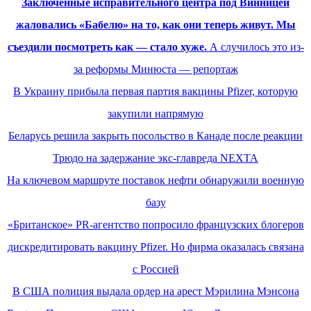
Заключенные исправительного центра под Винницей
жаловались «Бабелю» на то, как они теперь живут. Мы
съездили посмотреть как — стало хуже.
А случилось это из-
за реформы Минюста — репортаж
В Украину прибыла первая партия вакцины Pfizer, которую
закупили напрямую
Беларусь решила закрыть посольство в Канаде после реакции
Трюдо на задержание экс-главреда NEXTA
На ключевом маршруте поставок нефти обнаружили военную
базу
«Британское» PR-агентство попросило французских блогеров
дискредитировать вакцину Pfizer. Но фирма оказалась связана
с Россией
В США полиция выдала ордер на арест Мэрилина Мэнсона