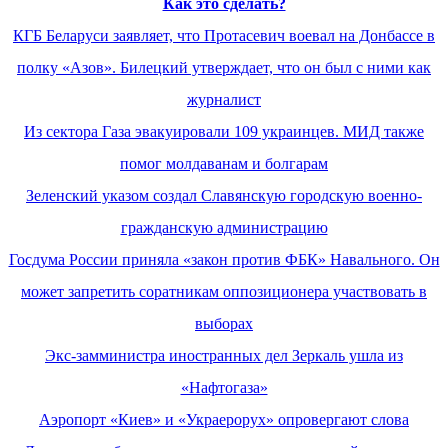
Как это сделать?
КГБ Беларуси заявляет, что Протасевич воевал на Донбассе в
полку «Азов». Билецкий утверждает, что он был с ними как
журналист
Из сектора Газа эвакуировали 109 украинцев. МИД также
помог молдаванам и болгарам
Зеленский указом создал Славянскую городскую военно-
гражданскую администрацию
Госдума России приняла «закон против ФБК» Навального. Он
может запретить соратникам оппозиционера участвовать в
выборах
Экс-замминистра иностранных дел Зеркаль ушла из
«Нафтогаза»
Аэропорт «Киев» и «Украерорух» опровергают слова