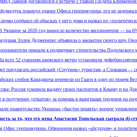
МИД Лавров договорился о встрече с главой Госдепа Блинкеном
Медведчук покинул здание Офиса генпрокурора, его не задержал
личко сообщил об обысках у него дома и назвал их «политическ
В Украине за 2020 год выросло количество миллионеров — на 6
едущая Эллен Дедженерес объявила о закрытии своего шоу. Оно
воохранители пришли к подрядчику строительства Подольского м
На всех 52 станциях киевского метро установили дефибриллятор
ет предлагать российский «Спутник» туристам, а Словакия — 
йских сербов Караджича перевели из Гааги в одну из тюрем В
ова: Россия ускорила выдачу своих паспортов в Крыму и на До
 в получении «откатов» за помощь в выигрыше тендеров на поч
али правительство Украины «быстро решить» вопрос управлен
сть за то, что его жена Анастасия Топольская сыграла dj-се
в Офис генпрокурора. Обвинения назвал «абсурдом» и политич