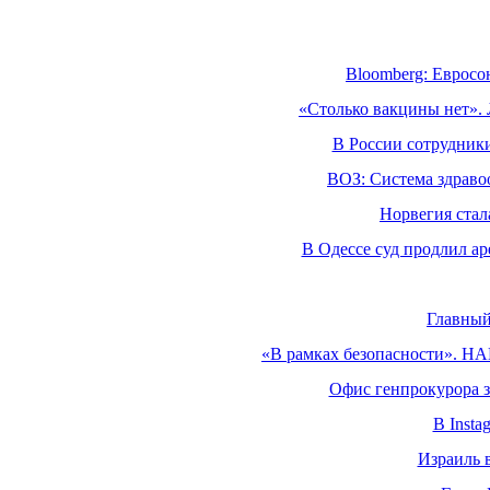
Bloomberg: Евросо
«Столько вакцины нет». 
В России сотрудник
ВОЗ: Система здраво
Норвегия стал
В Одессе суд продлил ар
Главный
«В рамках безопасности». Н
Офис генпрокурора з
В Inst
Израиль 