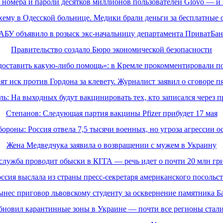
 номера и пароли десятков миллионов пользователей Glovo — и 
хему в Одесской больнице. Медики брали деньги за бесплатные 
АБУ объявило в розыск экс-начальницу департамента ПриватБан
Правительство создало Бюро экономической безопасности
доставить какую-либо помощь»: в Кремле прокомментировали п
т иск против Гордона за клевету. Журналист заявил о сговоре п
: На выходных будут вакцинировать тех, кто записался через 
Степанов: Следующая партия вакцины Pfizer прибудет 17 мая
ороны: Россия отвела 7,5 тысячи военных, но угроза агрессии ос
Жена Медведчука заявила о возвращении с мужем в Украину
служба проводит обыски в КГГА — речь идет о почти 20 млн гр
ссия выслала из страны пресс-секретаря американского посольс
ынес приговор львовскому студенту за осквернение памятника Б
бновил карантинные зоны в Украине — почти все регионы стал