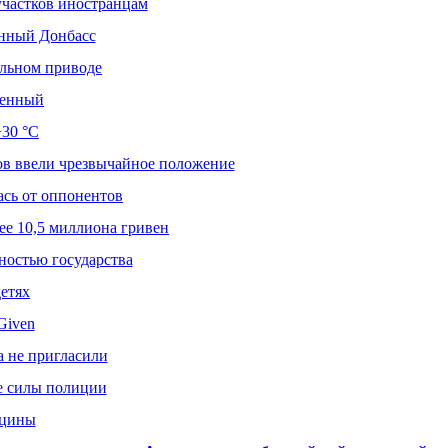
участков иностранцам
нный Донбасс
ельном приводе
оенный
+30 °С
тов ввели чрезвычайное положение
ась от оппонентов
е 10,5 миллиона гривен
ностью государства
детях
Given
а не пригласили
ые силы полиции
кцины