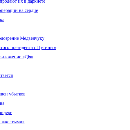
продают их в даркнете
операции на сердце
ка
одозрение Медведчуку
ятого президента с Путиным
приложение «Дія»
тается
ивен убытков
тва
андере
и «желтыми»