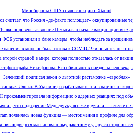
Минобороны США сняло санкции с Xiaomi
юз считает, что Россия «де-факто поглощает» оккупированные т
Ляшко опроверг заявление Шмыгаля о начале вакцинации всех, к
и ФСБ установили в бане камеры, чтобы наблюдать за крещение
охранения в мире не была готова к COVID-19 и остается неготов
а второй страной в мире, которая полностью отказалась от вакци
ест фотографа Никифорова. Его обвиняют в наезде на человека, 
Зеленский подписал закон о льготной растаможке «евроблях»
 санврач Ляшко: В Украине разрабатывают три вакцины от коро
АН прокомментировала информацию о ядерных реакциях под объ
аявил, что подозрение Медведчуку все же вручили — вместе с хо
agram появилась новая функция — местоимения в профиле для об
вновь подвергся массированному ракетному удару со стороны сек