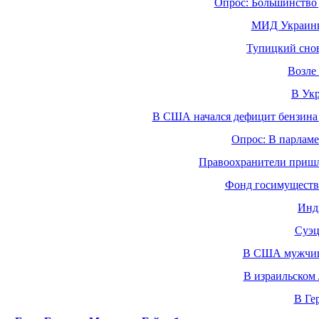
Опрос: Большинство 
МИД Украины
Тупицкий снов
Возле
В Укр
В США начался дефицит бензина и
Опрос: В парламе
Правоохранители пришл
Фонд госимущества
Инди
Суэц
В США мужчина 
В израильском 
В Ге