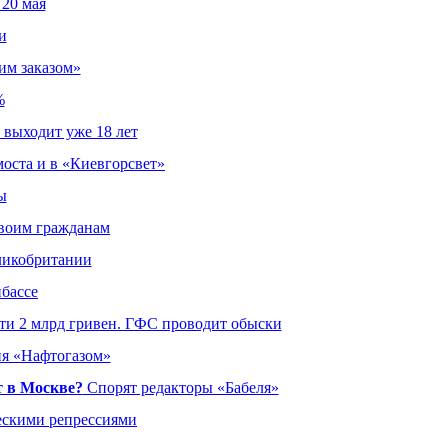
 20 мая
и
им заказом»
%
 выходит уже 18 лет
оста и в «Киевгорсвет»
ы
своим гражданам
еликобритании
нбассе
ти 2 млрд гривен. ГФС проводит обыски
ия «Нафтогазом»
т в Москве?
Спорят редакторы «Бабеля»
ескими репрессиями