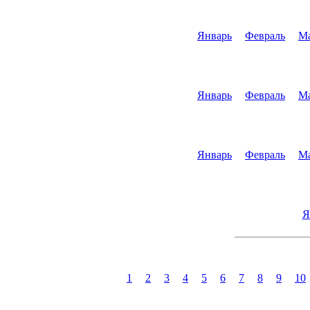
Январь
Февраль
М
Январь
Февраль
М
Январь
Февраль
М
Я
1
2
3
4
5
6
7
8
9
10