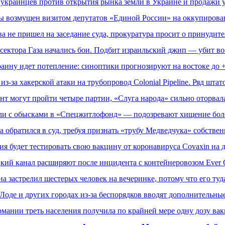
украинцев против открытия рынка земли в Украине и продажи 
 возмущен визитом депутатов «Единой России» на оккупирова
а не пришел на заседание суда, прокуратура просит о принудит
 сектора Газа начались бои. Подбит израильский джип — убит в
аину идет потепление: синоптики прогнозируют на востоке до 
з-за хакерской атаки на трубопровод Colonial Pipeline. Ряд шта
нт могут пройти четыре партии, «Слуга народа» сильно оторвал
и с обысками в «Спецжитлофонд» — подозревают хищение боле
 обратился в суд, требуя признать «трубу Медведчука» собствен
я будет тестировать свою вакцину от коронавируса Covaxin на 
кий канал расширяют после инцидента с контейнеровозом Ever 
застрелил шестерых человек на вечеринке, потому что его туд
Лоде и других городах из-за беспорядков вводят дополнительн
рмании треть населения получила по крайней мере одну дозу ва