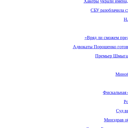
Хакеры украли имена,
СБУ разоблачила с
Н
«Вряд ли сможем пре
Адвокаты Порошенко готовя
Премьер Шмыгаль
Миноб
Фискальная 
Ро
Суд в
Минздрав о