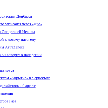
ерритории Донбасса
то записался через «Дію»
м Свидетелей Иеговы
ой к новому патогену
ны AstraZeneca
а он говорит о нападении
навируса
ектом «Укрытие» в Чернобыле
датайством об аресте
ращения
тора Газа