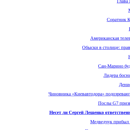
Глава 
Соратник К
Американская телев
Обыски в столице: пра
Сан-Марино буд
Лидера босни
Денис
Чиновника «Киевавтодора» подозревают
Послы G7 призв
Несет ли Сергей Лещенко ответственно
Медведчук прибыл 