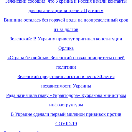
Зеленский сообщил, что Украина и Россия начали контакты
для организации встречи с Путиным
Винница осталась без горячей воды на неопределенный срок
из-за долгов
Зеленский: В Украину привезут оригинал конституции
Орлика
«Страна без войны»: Зеленский назвал приоритеты своей
политики
Зеленский представил логотип в честь 30-летия
независимости Украины
Рада назначила главу «Укравтодора» Кубракова министром
инфраструктуры
В Украине сделали первый миллион прививок против
COVID-19