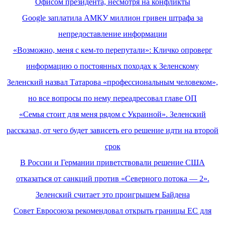
Офисом президента, несмотря на конфликты
Google заплатила АМКУ миллион гривен штрафа за
непредоставление информации
«Возможно, меня с кем-то перепутали»: Кличко опроверг
информацию о постоянных походах к Зеленскому
Зеленский назвал Татарова «профессиональным человеком»,
но все вопросы по нему переадресовал главе ОП
«Семья стоит для меня рядом с Украиной». Зеленский
рассказал, от чего будет зависеть его решение идти на второй
срок
В России и Германии приветствовали решение США
отказаться от санкций против «Северного потока — 2».
Зеленский считает это проигрышем Байдена
Совет Евросоюза рекомендовал открыть границы ЕС для