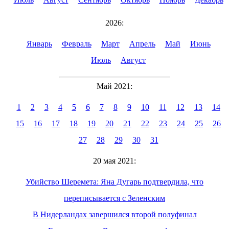
2026:
Январь
Февраль
Март
Апрель
Май
Июнь
Июль
Август
Май 2021:
1
2
3
4
5
6
7
8
9
10
11
12
13
14
15
16
17
18
19
20
21
22
23
24
25
26
27
28
29
30
31
20 мая 2021:
Убийство Шеремета: Яна Дугарь подтвердила, что
переписывается с Зеленским
В Нидерландах завершился второй полуфинал