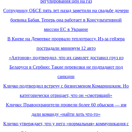
регулирования цен на газ
Сотрудницу ОБСЕ пять лет назад заметили на свадьбе дочери
боевика Бабая. Теперь она работает в Консультативной
миссии ЕС в Украине
В Киеве на Демеевке прорвало теплотрассу. Из-за гейзера
пострадали минимум 12 авто
«Антонов» подтвердил, что их самолет доставил груз из
Беларуси в Сербию: Такие перевозки не подпадают под
санкции
Кличко подтвердил встречу с бизнесменом Комарницким. Но
категорически отрицает, что он «смотрящий»
Кличко: Правоохранители провели более 60 обысков — им
дали команду «найти хоть что-то»
Кличко утверждает, что у него «нормальная» коммуникация с