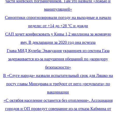
части киевских пограничников. Там это назвали «ложью и
манипуляцией»
Синоптики спрогнозировали погоду на выходные и начало
недели: от +14 до +28 °С и дожди
САП хочет конфисковать у Кивы 1,2 миллиона за жомовую
яму. В декларации за 2020 год она исчезла
Глава МИД Кулеба: Эвакуация украинцев из сектора Газа
задерживается из-за нарушения обещаний по «коридору
безопасности»
В «Слуге народа» назвали испытательный срок для Ляшко на
посту главы Минздрава и требуют от него «результата» по
вакцинации
«С октября население останется без отопления». Ассоциация
городов и ОП проведут совещание из-за отказа Кабмина от