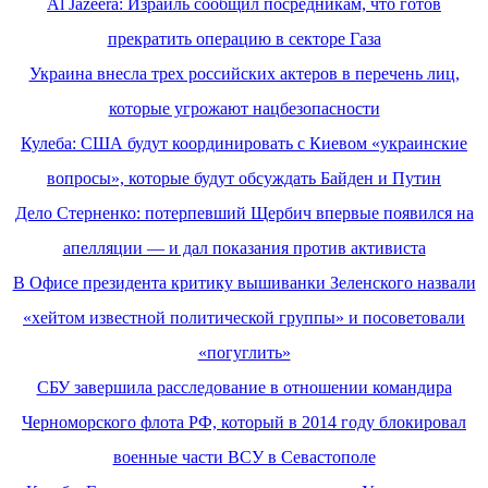
Al Jazeera: Израиль сообщил посредникам, что готов
прекратить операцию в секторе Газа
Украина внесла трех российских актеров в перечень лиц,
которые угрожают нацбезопасности
Кулеба: США будут координировать с Киевом «украинские
вопросы», которые будут обсуждать Байден и Путин
Дело Стерненко: потерпевший Щербич впервые появился на
апелляции — и дал показания против активиста
В Офисе президента критику вышиванки Зеленского назвали
«хейтом известной политической группы» и посоветовали
«погуглить»
СБУ завершила расследование в отношении командира
Черноморского флота РФ, который в 2014 году блокировал
военные части ВСУ в Севастополе