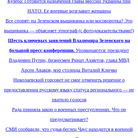
Кулеба: Готовится назначения главы миссии Украины при
НАТО. Ее впервые возглавит женщина
Все спорят: на Зеленском вышиванка или косоворотка? Это
вышиванка — объясняет этнограф (с фотодоказательствами!)
Шесть ключевых заявлений Владимира Зеленского на
большой пресс-конференции.
Упоминаются: президент
Владимир Путин, бизнесмен Ринат Ахметов, глава МВД
Арсен Аваков, мэр столицы Виталий Кличко
Николаевский горсовет не смог отменить решение о
предоставлении русскому языку статуса регионального — не
хватило голосов
Рада приняла закон о военных преступлениях. Что он
предусматривает?
СМИ сообщили, что судья-беглец Чаус находится в военной