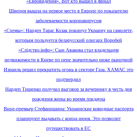
«Евровидения». Вот кто вышел в финал
Швеция вышла на первое место в Европе по показателю
заболеваемости коронавирусом
«Схемы»: Нардеп Тарас Козак покинул Украину на самолете,
которым пользуется беларусский олигарх Воробей
«Слідство.інфо»: Сын Авакова стал владельцем
недвижимости в Киеве по цене значительно ниже рыночной
Израиль решил прекратить огонь в секторе Газа. ХАМАС это
подтвердил
Нардеп Тищенко получил выговор за вечеринку в честь дня
рождения жены во время локдауна
Вице-премьер Стефанишина: Украинские ковидные паспорта
планируют выдавать с конца июня. Это позволит
путешествовать в ЕС