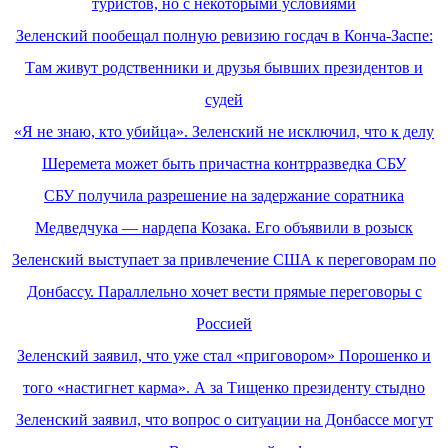
туристов, но с некоторыми условиями
Зеленский пообещал полную ревизию госдач в Конча-Заспе:
Там живут родственники и друзья бывших президентов и
судей
«Я не знаю, кто убийца». Зеленский не исключил, что к делу
Шеремета может быть причастна контрразведка СБУ
СБУ получила разрешение на задержание соратника
Медведчука — нардепа Козака. Его объявили в розыск
Зеленский выступает за привлечение США к переговорам по
Донбассу. Параллельно хочет вести прямые переговоры с
Россией
Зеленский заявил, что уже стал «приговором» Порошенко и
того «настигнет карма». А за Тищенко президенту стыдно
Зеленский заявил, что вопрос о ситуации на Донбассе могут