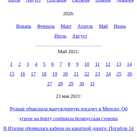
2026:
Январь
Февраль
Март
Апрель
Май
Июнь
Июль
Август
Май 2021:
1
2
3
4
5
6
7
8
9
10
11
12
13
14
15
16
17
18
19
20
21
22
23
24
25
26
27
28
29
30
31
23 мая 2021:
Ryanair объяснила вынужденную посадку в Минске: Об
угрозе на борту сообщила беларусская сторона
В Италии оборвалась кабина на канатной дороге. Погибли 14