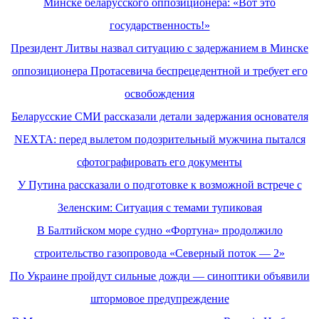
Минске беларусского оппозиционера: «Вот это
государственность!»
Президент Литвы назвал ситуацию с задержанием в Минске
оппозиционера Протасевича беспрецедентной и требует его
освобождения
Беларусские СМИ рассказали детали задержания основателя
NEXTA: перед вылетом подозрительный мужчина пытался
сфотографировать его документы
У Путина рассказали о подготовке к возможной встрече с
Зеленским: Ситуация с темами тупиковая
В Балтийском море судно «Фортуна» продолжило
строительство газопровода «Северный поток — 2»
По Украине пройдут сильные дожди — синоптики объявили
штормовое предупреждение