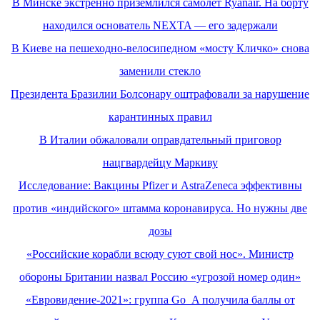
В Минске экстренно приземлился самолет Ryanair. На борту
находился основатель NEXTA — его задержали
В Киеве на пешеходно-велосипедном «мосту Кличко» снова
заменили стекло
Президента Бразилии Болсонару оштрафовали за нарушение
карантинных правил
В Италии обжаловали оправдательный приговор
нацгвардейцу Маркиву
Исследование: Вакцины Pfizer и AstraZeneca эффективны
против «индийского» штамма коронавируса. Но нужны две
дозы
«Российские корабли всюду суют свой нос». Министр
обороны Британии назвал Россию «угрозой номер один»
«Евровидение-2021»: группа Go_A получила баллы от