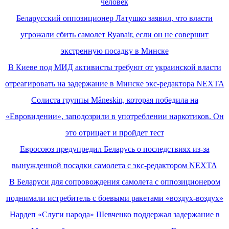
человек
Беларусский оппозиционер Латушко заявил, что власти
угрожали сбить самолет Ryanair, если он не совершит
экстренную посадку в Минске
В Киеве под МИД активисты требуют от украинской власти
отреагировать на задержание в Минске экс-редактора NEXTA
Солиста группы Måneskin, которая победила на
«Евровидении», заподозрили в употреблении наркотиков. Он
это отрицает и пройдет тест
Евросоюз предупредил Беларусь о последствиях из-за
вынужденной посадки самолета с экс-редактором NEXTA
В Беларуси для сопровождения самолета с оппозиционером
поднимали истребитель с боевыми ракетами «воздух-воздух»
Нардеп «Слуги народа» Шевченко поддержал задержание в