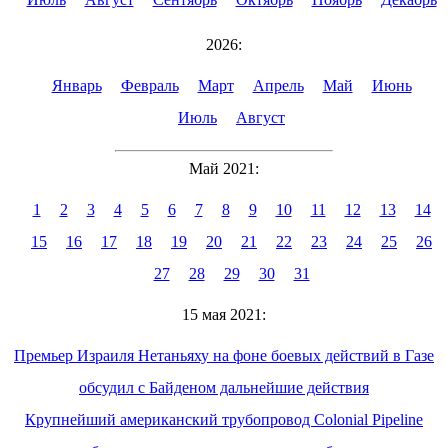
2026:
Январь
Февраль
Март
Апрель
Май
Июнь
Июль
Август
Май 2021:
1
2
3
4
5
6
7
8
9
10
11
12
13
14
15
16
17
18
19
20
21
22
23
24
25
26
27
28
29
30
31
15 мая 2021:
Премьер Израиля Нетаньяху на фоне боевых действий в Газе
обсудил с Байденом дальнейшие действия
Крупнейший американский трубопровод Colonial Pipeline