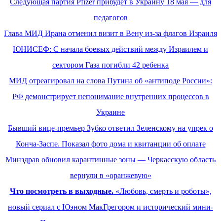
Следующая партия Pfizer прибудет в Украину 18 мая — для
педагогов
Глава МИД Ирана отменил визит в Вену из-за флагов Израиля
ЮНИСЕФ: С начала боевых действий между Израилем и
сектором Газа погибли 42 ребенка
МИД отреагировал на слова Путина об «антиподе России»:
РФ демонстрирует непонимание внутренних процессов в
Украине
Бывший вице-премьер Зубко ответил Зеленскому на упрек о
Конча-Заспе. Показал фото дома и квитанции об оплате
Минздрав обновил карантинные зоны — Черкасскую область
вернули в «оранжевую»
Что посмотреть в выходные.
«Любовь, смерть и роботы»,
новый сериал с Юэном МакГрегором и исторический мини-