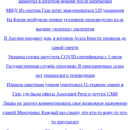
заработал в штатном режиме после кибератаки
МИД: Из сектора Газа хотят эвакуироваться 120 украинцев
На Кипре возбудили первое уголовное производство из-за
выдачи «золотых» паспортов
В Англии продают дом, в котором Агата Кристи прожила до
самой смерти
Украина готова запустить COVID-сертификаты с 1 июля
Государственная служба спецсвязи: В приграничных селах
нет украинского телевидения
Израиль ракетным ударом уничтожил 11-этажное здание в
Газе, где были офисы Associated Press и других СМИ
Ляшко не захотел комментировать свое возможное назначение
главой Минздрава: Каждый раз слышу, что кто-то кому-то что-
то предлагает