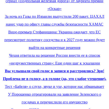
сериал «Подпольная железная дорога» от лауреата премии
«Оскар»
За ночь из Газы по Израилю выпустили 200 ракет. ЦАХАЛ
нанес удар по офису главы службы безопасности ХАМАС
Вице-премьер Стефанишина: Украина ожидает, что ЕС
пересмотрит политику соседства и к 2027 году можно будет
выйти на конкретные решения
Чехия ответила на решение России внести ее в список
«недружественных стран»: Еще один шаг к эскалации
Вы услышали свой голос в записи и расстроились? Зря!
Проблема не в голосе, а в голове (да, это слабое утешение).
Тест «Бабеля» о слухе, звуке и ухе, которое нас обманывает
У Порошенко отреагировали на заявление Зеленского о
госдачах и перечислили его имущество