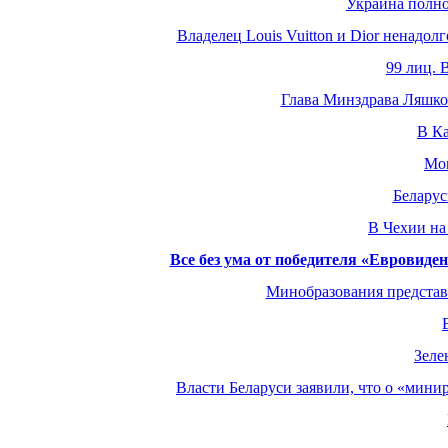
Украина полно
Владелец Louis Vuitton и Dior ненадо
99 лиц. 
Глава Минздрава Ляшко:
В К
Mon
Беларус
В Чехии на
Все без ума от победителя «Евровиде
Минобразования представ
Зеле
Власти Беларуси заявили, что о «мин