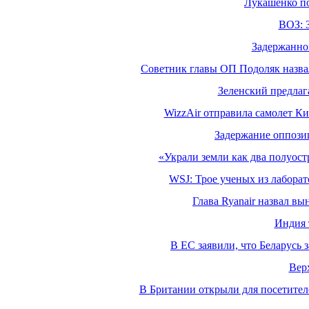
Лукашенко по
ВОЗ: 
Задержанно
Советник главы ОП Подоляк назва
Зеленский предлаг
WizzAir отправила самолет Ки
Задержание оппозиц
«Украли земли как два полуост
WSJ: Трое ученых из лабора
Глава Ryanair назвал в
Индия 
В ЕС заявили, что Беларусь 
Вер
В Британии открыли для посетителе