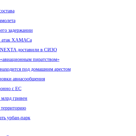
состава
амолета
 его задержании
ых атак ХАМАСа
да NEXTA доставили в СИЗО
о «авиационным пиратством»
в находится под домашним арестом
ановки авиасообщения
онно с ЕС
7 млрд гривен
е территорию
ать урбан-парк