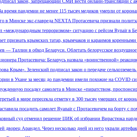
дписал закон, запрещающий СМИ вести онлайн-трансляции с а
За время пандемии не менее 115 тысяч медиков умерли от корона
го в Минске экс-главреда NEXTA Протасевича признали полит
л «международным терроризмом» ситуацию с рейсом Rynair в Бе
ает признать крымских татар, крымчаков и караимов коренным
ев — Таллин в обход Беларуси. Облетать белорусское воздушное п
ионера Протасевича: Беларусь назвала «воинственной» реакци
рова Крым». Зеленский подписал закон о передаче сельхозземел
тории в Ухане за месяц до пандемии имели похожие на COVID с
ынужденную посадку самолета в Минске «пиратством, проспонс
третьей в мире пересекла отметку в 300 тысяч умерших от корон
заставила посадить самолет Ryanair с Протасевичем на борту с 
ховный суд отменил решение ЦИК об избрании Вирастюка нард
й дворец Арандел. Через несколько дней из него украли артефа