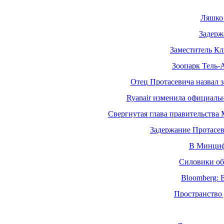
Ляшко 
Задерж
Заместитель Кл
Зоопарк Тель-
Отец Протасевича назвал 
Ryanair изменила официаль
Свергнутая глава правительства 
Задержание Протасев
В Минциф
Силовики обы
Bloomberg: 
Пространство 