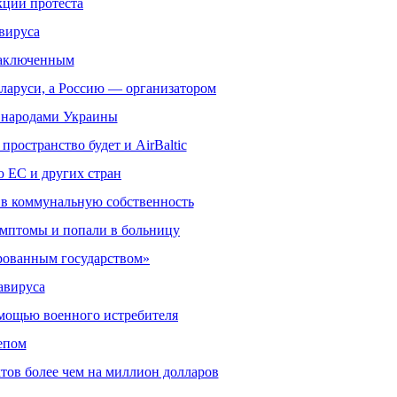
кций протеста
вируса
заключенным
ларуси, а Россию — организатором
и народами Украины
ространство будет и AirBaltic
ю ЕС и других стран
ь в коммунальную собственность
имптомы и попали в больницу
ированным государством»
авируса
помощью военного истребителя
епом
ктов более чем на миллион долларов