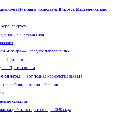
Владимиром Путиным, используя Виктора Медведчука как
к коронавирусу
ереговоры с начала года
вросоюз
одом «Самара — Западное направление»
ния Протасевича
део с Протасевичем
ом он летел
— вот полная хронология захвата
льно сообщили, что он в больнице
или
 новые санкции
нах разработать стратегию до 2030 года