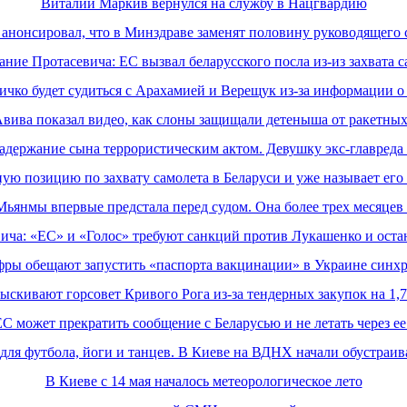
Виталий Маркив вернулся на службу в Нацгвардию
анонсировал, что в Минздраве заменят половину руководящего 
ание Протасевича: ЕС вызвал беларусского посла из-из захвата с
ичко будет судиться с Арахамией и Верещук из-за информации о
Авива показал видео, как слоны защищали детеныша от ракетн
задержание сына террористическим актом. Девушку экс-главре
ную позицию по захвату самолета в Беларуси и уже называет ег
Мьянмы впервые предстала перед судом. Она более трех месяце
ича: «ЕС» и «Голос» требуют санкций против Лукашенко и ост
ры обещают запустить «паспорта вакцинации» в Украине синхр
скивают горсовет Кривого Рога из-за тендерных закупок на 1,
ЕС может прекратить сообщение с Беларусью и не летать через е
для футбола, йоги и танцев. В Киеве на ВДНХ начали обустраив
В Киеве с 14 мая началось метеорологическое лето