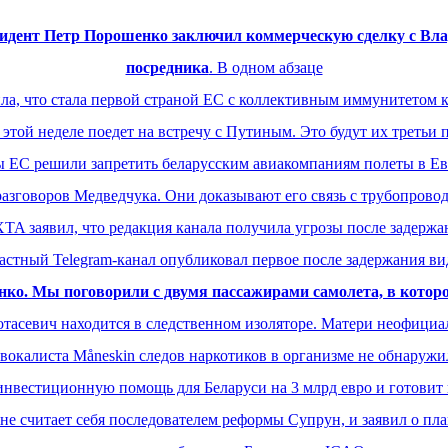
президент Петр Порошенко заключил коммерческую сделку с 
посредника
. В одном абзаце
ла, что стала первой страной ЕС с коллективным иммунитетом 
той неделе поедет на встречу с Путиным. Это будут их третьи п
 ЕС решили запретить беларусским авиакомпаниям полеты в Е
 разговоров Медведчука. Они доказывают его связь с трубопров
TA заявил, что редакция канала получила угрозы после задержа
астный Telegram-канал опубликовал первое после задержания ви
ко. Мы поговорили с двумя пассажирами самолета, в котор
тасевич находится в следственном изоляторе. Матери неофициа
вокалиста Måneskin следов наркотиков в организме не обнаруж
инвестиционную помощь для Беларуси на 3 млрд евро и готовит
не считает себя последователем реформы Супрун, и заявил о пла