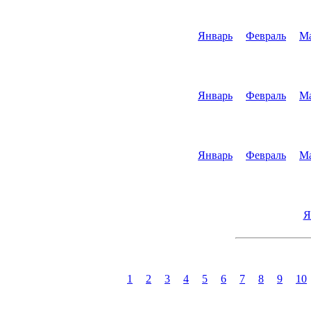
Январь
Февраль
М
Январь
Февраль
М
Январь
Февраль
М
Я
1
2
3
4
5
6
7
8
9
10