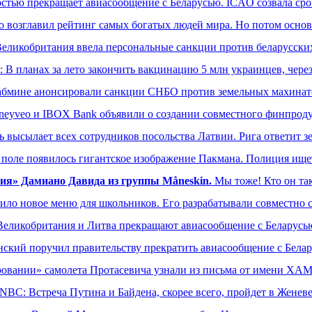
стью прекращает авиасообщение с Беларусью. ICAO созвала сро
лго возглавил рейтинг самых богатых людей мира. Но потом основ
Великобритания ввела персональные санкции против беларусски
 В планах за лето закончить вакцинацию 5 млн украинцев, через 
абмине анонсировали санкции СНБО против земельных махинат
eyveo и IBOX Bank объявили о создании совместного финпрод
ь высылает всех сотрудников посольства Латвии. Рига ответит з
 поле появилось гигантское изображение Пакмана. Полиция ищ
ния» Дамиано Давида из группы Måneskin.
Мы тоже! Кто он так
ило новое меню для школьников. Его разрабатывали совместно 
Великобритания и Литва прекращают авиасообщение с Беларусь
нский поручил правительству прекратить авиасообщение с Бела
ировании» самолета Протасевича узнали из письма от имени ХА
NBC: Встреча Путина и Байдена, скорее всего, пройдет в Женев