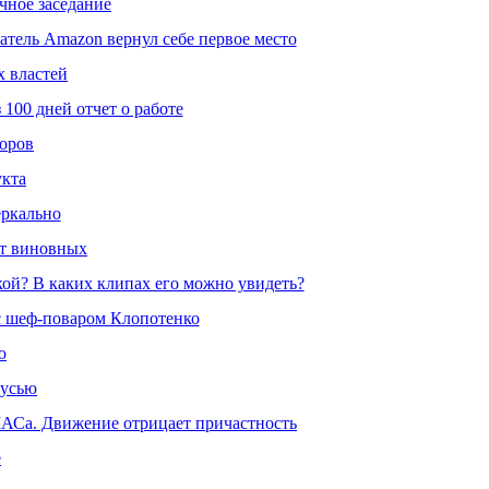
чное заседание
атель Amazon вернул себе первое место
х властей
100 дней отчет о работе
оров
укта
еркально
ет виновных
ой? В каких клипах его можно увидеть?
с шеф-поваром Клопотенко
ю
русью
МАСа. Движение отрицает причастность
е