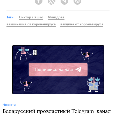
Facebook
Twitter
Telegram
Viber
Теги:
Виктор Ляшко
Минздрав
вакцинация от коронавируса
вакцина от коронавируса
Підпишись на наш
Telegram
Новости
Беларусский провластный Telegram-канал