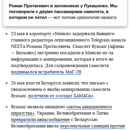
Роман Протасевич в заложниках у Лукашенко. Мы
поговорили с двумя пассажирами самолета, в
котором он летел
— вот полная хронология захвата
23 мая в аэропорту «Минск» задержали бывшего
главного редактора оппозиционного Telegram-канала
NEXTA Романа Протасевича. Самолет Ryanair (Афины
— Вильнюс) экстренно посадили в Минске из-за
информации о минировании, которая в итоге не
подтвердилась. Для сопровождения самолета
поднимался истребитель МиГ-29
.
24 мая власти Беларуси заявили, что письмо с
уведомлением о якобы минировании самолета
Ryanair,
получили от «солдат ХАМАСа»
.
Ryanair назвала инцидент
«актом авиационного
пиратства»
. Украина, Великобритания и Литва
прекратили авиасообщение
с Беларусью.
Великобритания ввела
персональные санкции против