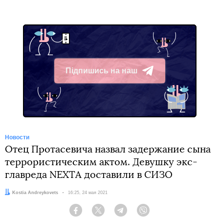
Підпишись на наш
Telegram
Новости
Отец Протасевича назвал задержание сына
террористическим актом. Девушку экс-
главреда NEXTA доставили в СИЗО
Автор:
Kostia Andreykovets
Дата:
16:25, 24 мая 2021
Facebook
Twitter
Telegram
Viber