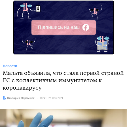
Підпишись на наш
Facebook
Новости
Мальта объявила, что стала первой страной
ЕС с коллективным иммунитетом к
коронавирусу
Автор:
Виктория Мартынюк
Дата:
00:41, 25 мая 2021