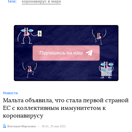
Теги:
коронавирус в мире
Підпишись на наш
Telegram
Новости
Мальта объявила, что стала первой страной
ЕС с коллективным иммунитетом к
коронавирусу
Автор:
Виктория Мартынюк
Дата:
00:41, 25 мая 2021