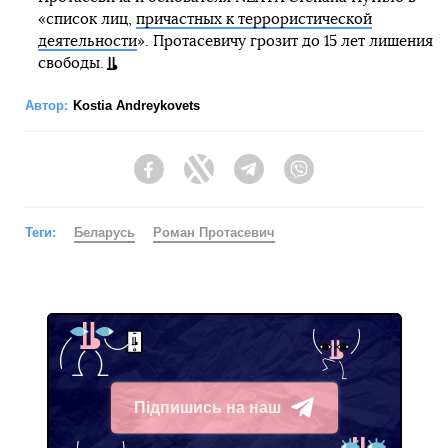
«список лиц,
причастных к террористической
деятельности
». Протасевичу грозит до 15 лет лишения
свободы.
Автор:
Kostia Andreykovets
Facebook
Twitter
Telegram
Viber
Теги:
Беларусь
Роман Протасевич
Підпишись на наш
Telegram