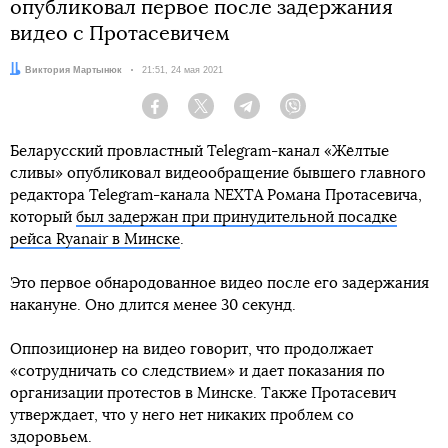
опубликовал первое после задержания
видео с Протасевичем
Автор:
Виктория Мартынюк
Дата:
21:51, 24 мая 2021
Facebook
Twitter
Telegram
Viber
Беларусский провластный Telegram-канал «Жёлтые
сливы» опубликовал видеообращение бывшего главного
редактора Telegram-канала NEXTA Романа Протасевича,
который
был задержан при принудительной посадке
рейса Ryanair в Минске
.
Это первое обнародованное видео после его задержания
накануне. Оно длится менее 30 секунд.
Оппозиционер на видео говорит, что продолжает
«сотрудничать со следствием» и дает показания по
организации протестов в Минске. Также Протасевич
утверждает, что у него нет никаких проблем со
здоровьем.