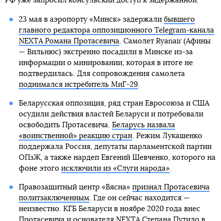
РФ уже запросил консульский доступ к задержанной.
23 мая в аэропорту «Минск» задержали
бывшего
главного редактора оппозиционного Telegram-канала
NEXTA Романа Протасевича
. Самолет Ryanair (Афины
— Вильнюс) экстренно посадили в Минске из-за
информации о минировании, которая в итоге не
подтвердилась. Для сопровождения самолета
поднимался истребитель МиГ-29
.
Беларусская оппозиция, ряд стран Евросоюза и США
осудили действия властей Беларуси и потребовали
освободить Протасевича.
Беларусь назвала
«воинственной» реакцию стран
. Режим Лукашенко
поддержала Россия, депутаты парламентской партии
ОПзЖ, а также нардеп Евгений Шевченко, которого на
фоне этого
исключили из «Слуги народа»
.
Правозащитный центр «Вясна»
признал Протасевича
политзаключенным
. Где он сейчас находится —
неизвестно. КГБ Беларуси в ноябре 2020 года внес
Протасевича и основателя NEXTA Степана Путило в