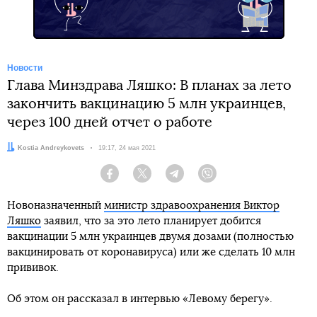
Новости
Глава Минздрава Ляшко: В планах за лето
закончить вакцинацию 5 млн украинцев,
через 100 дней отчет о работе
Автор:
Kostia Andreykovets
Дата:
19:17, 24 мая 2021
Facebook
Twitter
Telegram
Viber
Новоназначенный
министр здравоохранения Виктор
Ляшко
заявил, что за это лето планирует добится
вакцинации 5 млн украинцев двумя дозами (полностью
вакцинировать от коронавируса) или же сделать 10 млн
прививок.
Об этом он рассказал в интервью «Левому берегу».