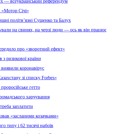
ших — всеукраїнський референдум
 «Мотор Січі»
ишні політв’язні Сущенко та Балух
вали на свинях, на черзі люди — ось як він працює
опередило про «зворотний ефект»
в з ризикової країни
 виявили коронавірус
азахстану зі списку Forbes»
проросійське гетто
громадського харчування
 треба заплатити
азвав «засланими козачками»
го типу і 62 тисячі набоїв