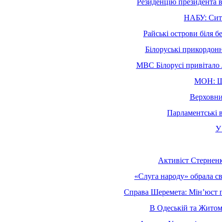
Резиденцію президента в 
НАБУ: Ситн
Райські острови біля бе
Білоруські прикордонн
МВС Білорусі привітало Л
МОН: Шк
Верховни
Парламентські в
У
Активіст Стерненко
«Слуга народу» обрала св
Справа Шеремета: Мін’юст п
В Одеській та Житоми