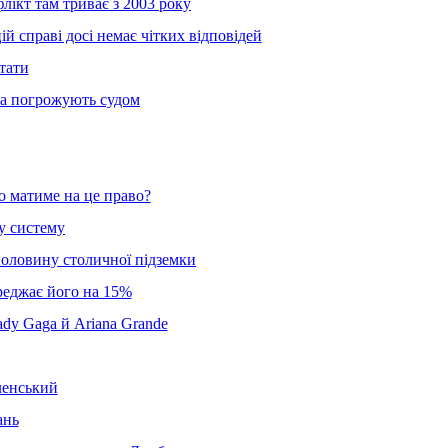
лікт там триває з 2003 року
й справі досі немає чітких відповідей
тати
 та погрожують судом
о матиме на це право?
у систему
половину столичної підземки
ереджає його на 15%
dy Gaga й Ariana Grande
ленський
ань