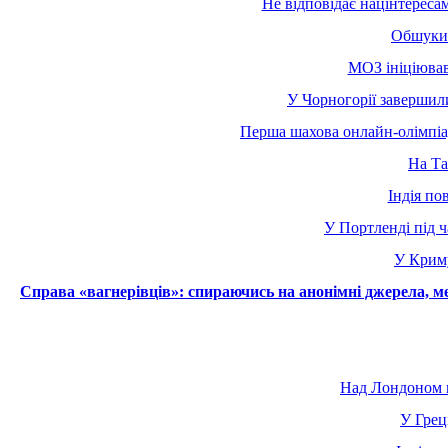
Не відповідає націнтереса
Обшуки 
МОЗ ініціював
У Чорногорії завершил
Перша шахова онлайн-олімпіада
На Та
Індія по
У Портленді під 
У Криму
Справа «вагнерівців»: спираючись на анонімні джерела, 
Над Лондоном в
У Грец