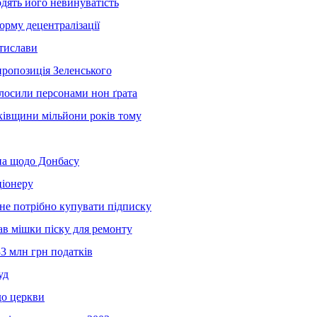
одять його невинуватість
орму децентралізації
атислави
пропозиція Зеленського
олосили персонами нон ґрата
ьківщини мільйони років тому
іна щодо Донбасу
ціонеру
у не потрібно купувати підписку
ав мішки піску для ремонту
3 млн грн податків
уд
до церкви