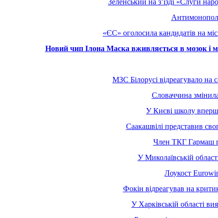
Зеленський на з’їзді «Слуги на
Антимонополь
«ЄС» оголосила кандидатів на міс
Новий чип Ілона Маска вживляється в мозок і м
МЗС Білорусі відреагувало на с
Словаччина змінила 
У Києві школу вперш
Саакашвілі представив свог
Член ТКГ Гармаш п
У Миколаївській област
Лоукост Eurowin
Фокін відреагував на крити
У Харківській області вия