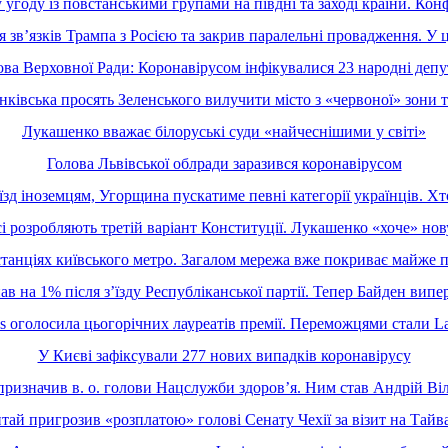
угоду із повстанськими групами на півдні та заході країни. Конф
’язків Трампа з Росією та закрив паралельні провадження. У ці
ова Верховної Ради: Коронавірусом інфікувалися 23 народні депу
ківська просять Зеленського вилучити місто з «червоної» зони
Лукашенко вважає білоруські суди «найчеснішими у світі»
Голова Львівської облради заразився коронавірусом
їзд іноземцям, Угорщина пускатиме певні категорії українців. Хт
сі розробляють третій варіант Конституції. Лукашенко «хоче» нов
станціях київського метро. Загалом мережа вже покриває майже 
в на 1% після з’їзду Республіканської партії. Тепер Байден вип
 оголосила цьогорічних лауреатів премії. Переможцями стали La
У Києві зафіксували 277 нових випадків коронавірусу
призначив в. о. голови Нацслужби здоровʼя. Ним став Андрій Ві
тай пригрозив «розплатою» голові Сенату Чехії за візит на Тайв