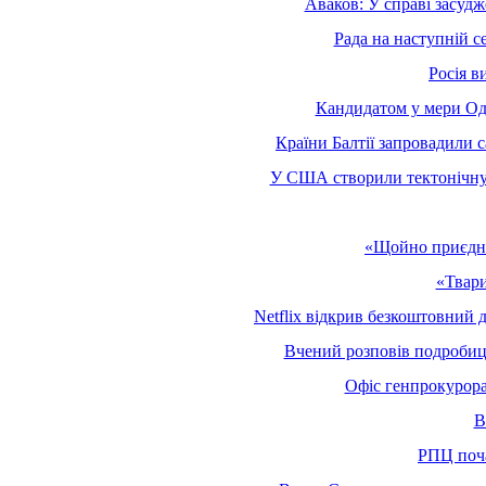
Аваков: У справі засудж
Рада на наступній с
Росія в
Кандидатом у мери Оде
Країни Балтії запровадили 
У США створили тектонічну к
«Щойно приєднав
«Твари
Netflix відкрив безкоштовний д
Вчений розповів подробиці
Офіс генпрокурора
В
РПЦ поча