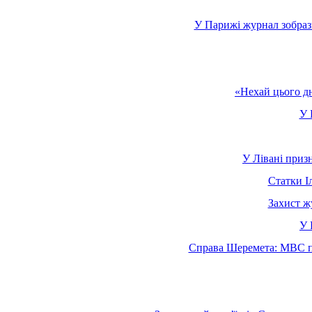
У Парижі журнал зобраз
«Нехай цього дн
У 
У Лівані призн
Статки І
Захист ж
У 
Справа Шеремета: МВС по