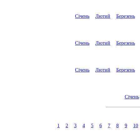
Січень
Лютий
Березень
Січень
Лютий
Березень
Січень
Лютий
Березень
Січень
1
2
3
4
5
6
7
8
9
10