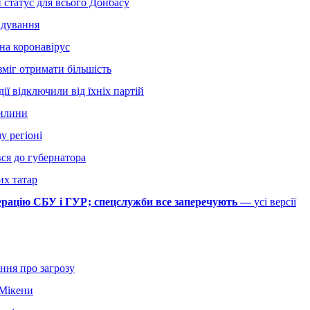
 статус для всього Донбасу
ідування
на коронавірус
міг отримати більшість
ії відключили від їхніх партій
вилини
у регіоні
ся до губернатора
их татар
перацію СБУ і ГУР; спецслужби все заперечують —
усі версії
ння про загрозу
 Мікени