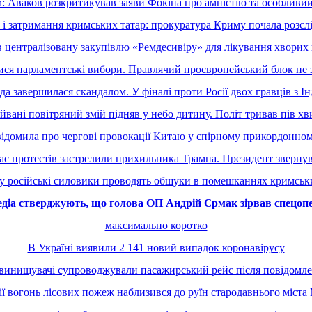
м: Аваков розкритикував заяви Фокіна про амністію та особливий
і затримання кримських татар: прокуратура Криму почала розсл
 централізовану закупівлю «Ремдесивіру» для лікування хворих 
ися парламентські вибори. Правлячий проєвропейський блок не з
 завершилася скандалом. У фіналі проти Росії двох гравців з Інд
йвані повітряний змій підняв у небо дитину. Політ тривав пів х
відомила про чергові провокації Китаю у спірному прикордонном
час протестів застрелили прихильника Трампа. Президент звернув
 російські силовики проводять обшуки в помешканнях кримськ
медіа стверджують, що голова ОП Андрій Єрмак зірвав спецо
максимально коротко
В Україні виявили 2 141 новий випадок коронавірусу
инищувачі супроводжували пасажирський рейс після повідомле
ії вогонь лісових пожеж наблизився до руїн стародавнього міста