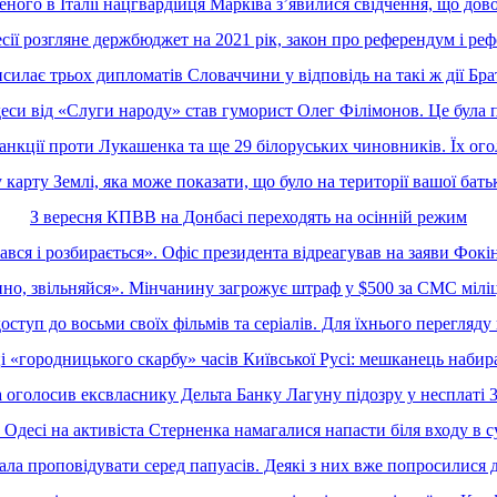
еного в Італії нацгвардійця Марківа зʼявилися свідчення, що дов
есії розгляне держбюджет на 2021 рік, закон про референдум і реф
исилає трьох дипломатів Словаччини у відповідь на такі ж дії Бр
си від «Слуги народу» став гуморист Олег Філімонов. Це була 
санкції проти Лукашенка та ще 29 білоруських чиновників. Їх ог
арту Землі, яка може показати, що було на території вашої бат
З вересня КПВВ на Донбасі переходять на осінній режим
ся і розбирається». Офіс президента відреагував на заяви Фок
но, звільняйся». Мінчанину загрожує штраф у $500 за СМС мілі
оступ до восьми своїх фільмів та серіалів. Для їхнього перегляд
 «городницького скарбу» часів Київської Русі: мешканець набир
 оголосив ексвласнику Дельта Банку Лагуну підозру у несплаті 3
 Одесі на активіста Стерненка намагалися напасти біля входу в с
ла проповідувати серед папуасів. Деякі з них вже попросилися 