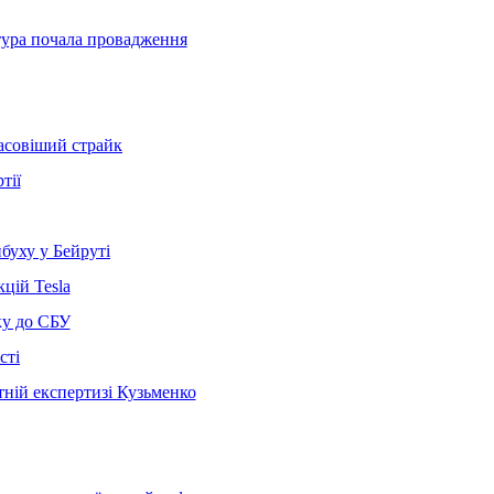
тура почала провадження
масовіший страйк
тії
ибуху у Бейруті
цій Tesla
ку до СБУ
сті
ній експертизі Кузьменко