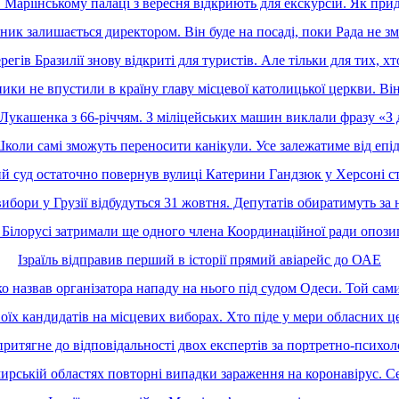
Маріїнському палаці з вересня відкриють для екскурсій. Як прид
ик залишається директором. Він буде на посаді, поки Рада не зм
регів Бразилії знову відкриті для туристів. Але тільки для тих, х
ики не впустили в країну главу місцевої католицької церкви. В
укашенка з 66-річчям. З міліцейських машин виклали фразу «З д
оли самі зможуть переносити канікули. Усе залежатиме від епід
й суд остаточно повернув вулиці Катерини Гандзюк у Херсоні ст
ибори у Грузії відбудуться 31 жовтня. Депутатів обиратимуть з
 Білорусі затримали ще одного члена Координаційної ради опозиц
Ізраїль відправив перший в історії прямий авіарейс до ОАЕ
 назвав організатора нападу на нього під судом Одеси. Той сами
оїх кандидатів на місцевих виборах. Хто піде у мери обласних цен
ритягне до відповідальності двох експертів за портретно-психол
рській областях повторні випадки зараження на коронавірус. Се