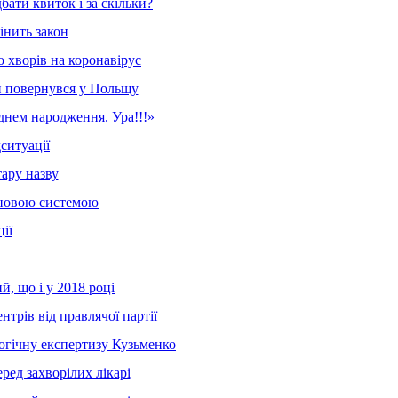
бати квиток і за скільки?
інить закон
то хворів на коронавірус
ін повернувся у Польщу
нем ​​народження. Ура!!!»
ситуації
ару назву
а новою системою
ії
й, що і у 2018 році
трів від правлячої партії
огічну експертизу Кузьменко
ред захворілих лікарі