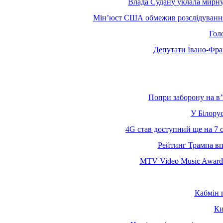
Влада Судану уклала мирну 
Мін’юст США обмежив розслідування зв
Гол
Депутати Івано-Фран
Попри заборону на вʼ
У Білору
4G став доступний ще на 7 
Рейтинг Трампа впа
MTV Video Music Awards
Кабмін 
Ки