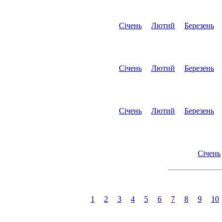
Січень
Лютий
Березень
Січень
Лютий
Березень
Січень
Лютий
Березень
Січень
1
2
3
4
5
6
7
8
9
10