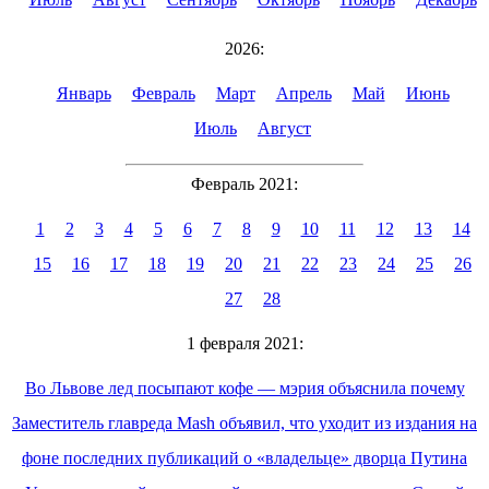
2026:
Январь
Февраль
Март
Апрель
Май
Июнь
Июль
Август
Февраль 2021:
1
2
3
4
5
6
7
8
9
10
11
12
13
14
15
16
17
18
19
20
21
22
23
24
25
26
27
28
1 февраля 2021:
Во Львове лед посыпают кофе — мэрия объяснила почему
Заместитель главреда Mash объявил, что уходит из издания на
фоне последних публикаций о «владельце» дворца Путина