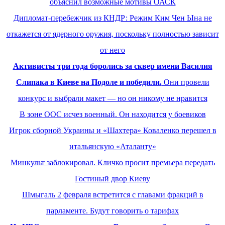
объяснил возможные мотивы ОАСК
Дипломат-перебежчик из КНДР: Режим Ким Чен Ына не
откажется от ядерного оружия, поскольку полностью зависит
от него
Активисты три года боролись за сквер имени Василия
Cлипака в Киеве на Подоле и победили.
Они провели
конкурс и выбрали макет — но он никому не нравится
В зоне ООС исчез военный. Он находится у боевиков
Игрок сборной Украины и «Шахтера» Коваленко перешел в
итальянскую «Аталанту»
Минкульт заблокировал. Кличко просит премьера передать
Гостиный двор Киеву
Шмыгаль 2 февраля встретится с главами фракций в
парламенте. Будут говорить о тарифах