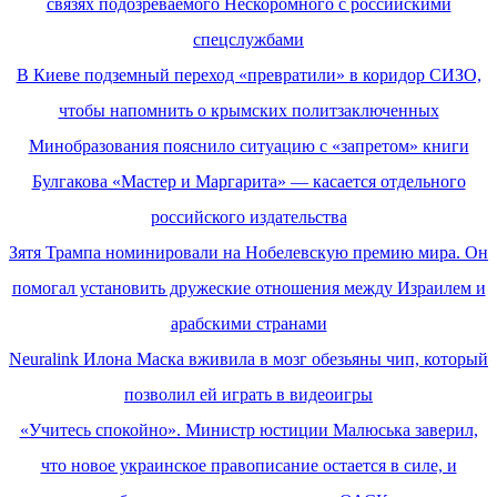
связях подозреваемого Нескоромного с российскими
спецслужбами
В Киеве подземный переход «превратили» в коридор СИЗО,
чтобы напомнить о крымских политзаключенных
Минобразования пояснило ситуацию с «запретом» книги
Булгакова «Мастер и Маргарита» — касается отдельного
российского издательства
Зятя Трампа номинировали на Нобелевскую премию мира. Он
помогал установить дружеские отношения между Израилем и
арабскими странами
Neuralink Илона Маска вживила в мозг обезьяны чип, который
позволил ей играть в видеоигры
«Учитесь спокойно». Министр юстиции Малюська заверил,
что новое украинское правописание остается в силе, и