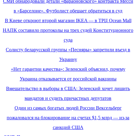
СМИ обнародовали детали «фараоновского» контракта Месси
в «Барселоне». Футболист обещает обратиться в суд
В Киеве откроют второй магазин IKEA — в ТРЦ Ocean Mall
НАПК составило протоколы на трех судей Конституционного
суда
Солисту беларусской группы «Песняры» запретили въезд в
Украину
«Нет гарантии качества»: Зеленский объяснил, почему
Украина отказывается от российской вакцины
Вмешательство в выборы в США: Зеленский хочет лишить
мандатов и судить причастных депутатов
Один из самых богатых людей России Вексельберг
пожаловался на блокирование на счетах $1,5 млрд — из-за
санкций США