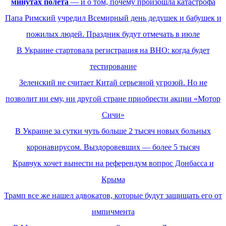
минутах полета
— и о том, почему произошла катастрофа
Папа Римский учредил Всемирный день дедушек и бабушек и
пожилых людей. Праздник будут отмечать в июле
В Украине стартовала регистрация на ВНО: когда будет
тестирование
Зеленский не считает Китай серьезной угрозой. Но не
позволит ни ему, ни другой стране приобрести акции «Мотор
Сичи»
В Украине за сутки чуть больше 2 тысяч новых больных
коронавирусом. Выздоровевших — более 5 тысяч
Кравчук хочет вынести на референдум вопрос Донбасса и
Крыма
Трамп все же нашел адвокатов, которые будут защищать его от
импичмента