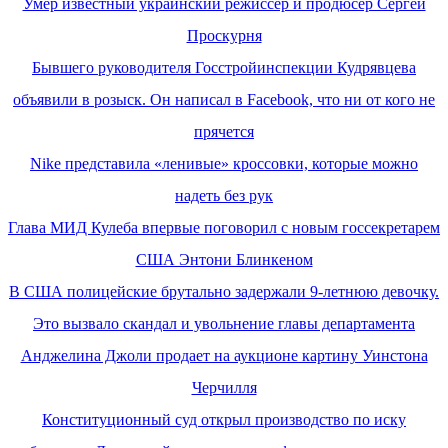
Умер известный украинский режиссер и продюсер Сергей
Проскурня
Бывшего руководителя Госстройинспекции Кудрявцева
объявили в розыск. Он написал в Facebook, что ни от кого не
прячется
Nike представила «ленивые» кроссовки, которые можно
надеть без рук
Глава МИД Кулеба впервые поговорил с новым госсекретарем
США Энтони Блинкеном
В США полицейские брутально задержали 9-летнюю девочку.
Это вызвало скандал и увольнение главы департамента
Анджелина Джоли продает на аукционе картину Уинстона
Черчилля
Конституционный суд открыл производство по иску