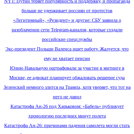
NYT: Путин теряет популярность и поддержку, и пропаганда
больше не удерживает россиян от протестов
«Легитимный», «Резидент» и другие: СБУ заявила о
разоблачении сети Telegram-каналов, которые создали
российские спецслужбы
Экс-президент Польши Валенса ищет работу. Жалуется, что
ему не хватает пенсии
Юлию Навальную оштрафовали за участие в митинге в
Москве, ее адвокат планирует обжаловать решение суда
Зеленский немного злится на Трампа, хотя уверяет, что тот на
него не давил
Катастрофа Ан-26 под Харьковом: «Бабель» публикует
хронологию последних минут полета
Катастрофа Ан-26: причинами падения самолета могли стать