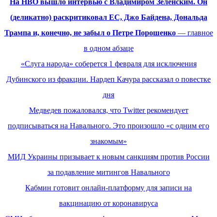
На HBO вышло интервью с Владимиром Зеленским. Он
(деликатно) раскритиковал ЕС, Джо Байдена, Дональда
Трампа и, конечно, не забыл о Петре Порошенко
— главное
в одном абзаце
«Слуга народа» соберется 1 февраля для исключения
Дубинского из фракции. Нардеп Качура рассказал о повестке
дня
Медведев пожаловался, что Twitter рекомендует
подписываться на Навального. Это произошло «с одним его
знакомым»
МИД Украины призывает к новым санкциям против России
за подавление митингов Навального
Кабмин готовит онлайн-платформу для записи на
вакцинацию от коронавируса