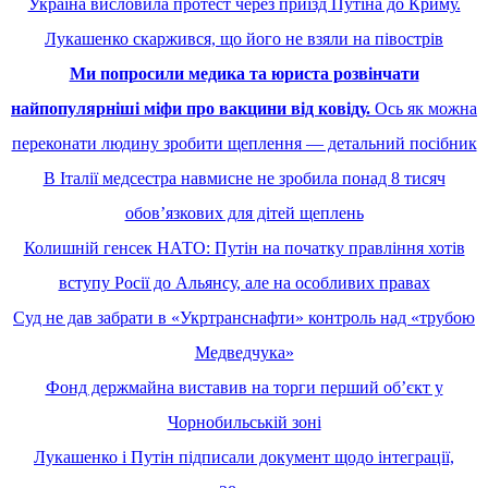
Україна висловила протест через приїзд Путіна до Криму.
Лукашенко скаржився, що його не взяли на півострів
Ми попросили медика та юриста розвінчати
найпопулярніші міфи про вакцини від ковіду.
Ось як можна
переконати людину зробити щеплення ― детальний посібник
В Італії медсестра навмисне не зробила понад 8 тисяч
обовʼязкових для дітей щеплень
Колишній генсек НАТО: Путін на початку правління хотів
вступу Росії до Альянсу, але на особливих правах
Суд не дав забрати в «Укртранснафти» контроль над «трубою
Медведчука»
Фонд держмайна виставив на торги перший обʼєкт у
Чорнобильській зоні
Лукашенко і Путін підписали документ щодо інтеграції,