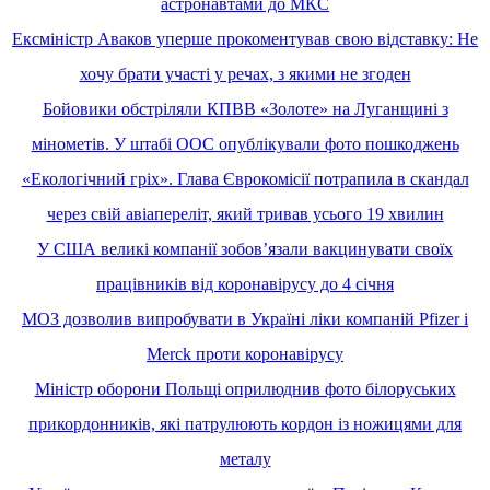
астронавтами до МКС
Ексміністр Аваков уперше прокоментував свою відставку: Не
хочу брати участі у речах, з якими не згоден
Бойовики обстріляли КПВВ «Золоте» на Луганщині з
мінометів. У штабі ООС опублікували фото пошкоджень
«Екологічний гріх». Глава Єврокомісії потрапила в скандал
через свій авіапереліт, який тривав усього 19 хвилин
У США великі компанії зобов’язали вакцинувати своїх
працівників від коронавірусу до 4 січня
МОЗ дозволив випробувати в Україні ліки компаній Pfizer і
Merck проти коронавірусу
Міністр оборони Польщі оприлюднив фото білоруських
прикордонників, які патрулюють кордон із ножицями для
металу