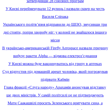
затвердивши 28 союзних програм
У Києві перейменували 12 вулиць і назвали сквер на честь
Василя Сліпака
Українського політвʼязня відправили до ШІЗО, змусивши три
дні стояти, попри хворобу ніг: у колонії не знайшлося іншого
місця
В українсько-американській Firefly Aerospace назвали причину
вибуху ракети Alpha — відмова електрозʼєднання
У Києві можна буде вакцинуватись від грипу в аптеках
Суд відпустив під домашній арешт чоловіка, який погрожував
підірвати Кабмін
Глава фракції «Слуга народу» Арахамія анонсував відставку
ще двох міністрів. У самій політсилі це не підтверджують
Мати Саакашвілі просить Зеленського врятувати сина, а