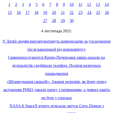
1
2
3
4
5
6
7
8
9
10
11
12
13
14
15
16
17
18
19
20
21
22
23
24
25
26
27
28
29
30
4 листопада 2021:
У Латвії людям виплачуватимуть компенсацію за ускладнення
після вакцинації від коронавірусу
Священнослужителі Києво-Печерської лаври напали на
журналістів і відібрали телефон. Поліція розпочала
провадження
«Штампування санкцій». Аваков розповів, як йому перед
засіданням РНБО давали папку з прізвищами, а деяких навіть
не було у списках
NASA й SpaceX втретє відклали запуск Crew Dragon з