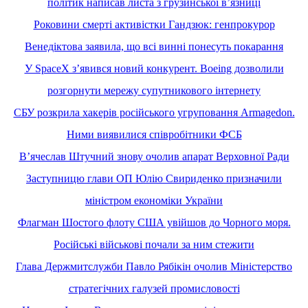
політик написав листа з грузинської вʼязниці
Роковини смерті активістки Гандзюк: генпрокурор
Венедіктова заявила, що всі винні понесуть покарання
У SpaceX зʼявився новий конкурент. Boeing дозволили
розгорнути мережу супутникового інтернету
СБУ розкрила хакерів російського угруповання Armagedon.
Ними виявилися співробітники ФСБ
В’ячеслав Штучний знову очолив апарат Верховної Ради
Заступницю глави ОП Юлію Свириденко призначили
міністром економіки України
Флагман Шостого флоту США увійшов до Чорного моря.
Російські військові почали за ним стежити
Глава Держмитслужби Павло Рябікін очолив Міністерство
стратегічних галузей промисловості