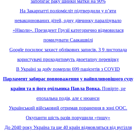
запобігає раку шийки матки на 90%
На Закарпатті поліомієліт підтвердили у пʼяти
невакцинованих дітей, одну дівчинку паралізувало
«Ніколи». Президент Грузії категорично відмовилася
помилувати Саакашвілі
Google посилює захист облікових записів. З 9 листопада
користувачі проходитимуть двоетапну перевірку
В Україні за добу померли 699 пацієнтів з COVID
Парламент забирає повноваження у найвпливовішого суду
країни та в його очільника Павла Вовка.
Повірте, це
епохальна подія, але є нюанси
Український військовий отримав поранення в зоні ООС.
Окупанти шість разів порушили «тишу»
До 2040 року Україна та ще 40 країн відмовляться від вугілля