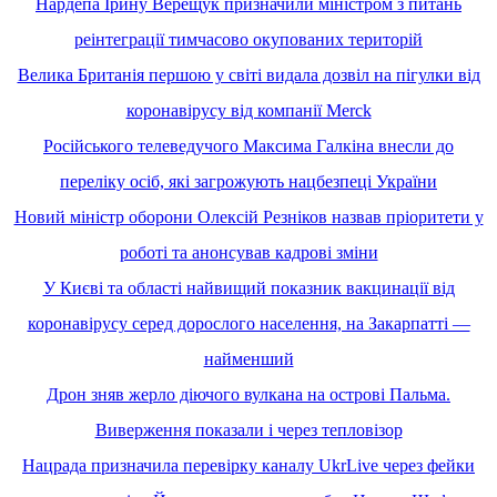
Нардепа Ірину Верещук призначили міністром з питань
реінтеграції тимчасово окупованих територій
Велика Британія першою у світі видала дозвіл на пігулки від
коронавірусу від компанії Merck
Російського телеведучого Максима Галкіна внесли до
переліку осіб, які загрожують нацбезпеці України
Новий міністр оборони Олексій Резніков назвав пріоритети у
роботі та анонсував кадрові зміни
У Києві та області найвищий показник вакцинації від
коронавірусу серед дорослого населення, на Закарпатті —
найменший
Дрон зняв жерло діючого вулкана на острові Пальма.
Виверження показали і через тепловізор
Нацрада призначила перевірку каналу UkrLive через фейки