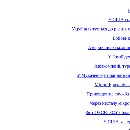
В
У США граб
Україна готується до різних 
Бойовики
Американські компан
У Грузії д
Авіакомпанії, тур
У Мукачевому працівники 
Mirror: Британія 
Прикордонна служба П
Через нестачу мікро
Звіт ОБСЄ: ЗСУ облаш
У США хакери