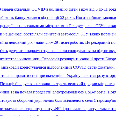
 Ізраїлі схвалили COVID-вакцинацію дітей віком від 5 до 11 рок
іжник банку ховався від поліції 52 роки. Його знайшли завдяк
сценаріїв із нелегальними мігрантами з Білорусі, але в СБУ вва
 на Донбасі обстріляли санітарні автомобілі ЗСУ, тяжко поране
ії за неповний рік «найняли» 29 тисяч роботів. Це рекордний по
евʼять депутатів парламенту оголосили голодування на підтримку
агентства і чиновники. Євросоюз розширить санкції проти Білору
міськради користувалися підробленими COVID-сертифікатами. 
готова направити спецпризначенців в Україну через загрозу вторг
ольщі: білоруські силовики готують великий прорив мігрантів, 
чипів Tesla почала продавати електромобілі без USB-портів. Пок
товують оборонні укріплення біля звільненого села Старомарʼївк
 зламали електронну пошту ФБР і розіслали користувачам сотні