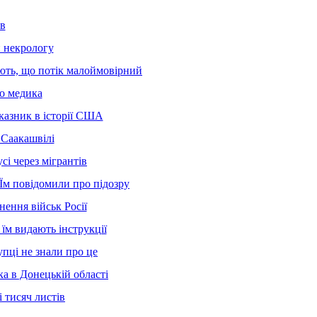
ів
и некрологу
жають, що потік малоймовірний
но медика
казник в історії США
 Саакашвілі
сі через мігрантів
Їм повідомили про підозру
нення військ Росії
їм видають інструкції
упці не знали про це
а в Донецькій області
 тисяч листів