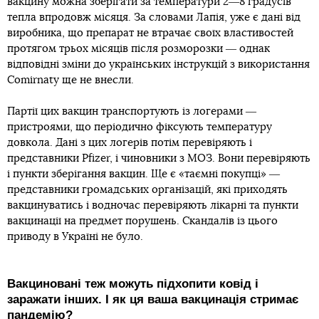
вакцину можна зберігати за температури 2―8 градусів
тепла впродовж місяця. За словами Лапія, уже є дані від
виробника, що препарат не втрачає своїх властивостей
протягом трьох місяців після розморозки ― однак
відповідні зміни до українських інструкцій з використання
Comirnaty ще не внесли.
Партії цих вакцин транспортують із логерами ―
пристроями, що періодично фіксують температуру
довкола. Дані з цих логерів потім перевіряють і
представники Pfizer, і чиновники з МОЗ. Вони перевіряють
і пункти зберігання вакцин. Ще є «таємні покупці» ―
представники громадських організацій, які приходять
вакцинуватись і водночас перевіряють лікарні та пункти
вакцинації на предмет порушень. Скандалів із цього
приводу в Україні не було.
Вакциновані теж можуть підхопити ковід і
заражати інших. І як ця ваша вакцинація стримає
пандемію?