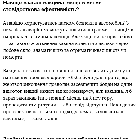
Навіщо взагалі вакцина, якщо в неї не
стовідсоткова ефективність?
А навіщо користуватись паском безпеки в автомобілі? З
ним після аварії теж можуть лишитися травми ― синці чи,
наприклад, зламана ключиця. Але якщо ви не пристебнуті
― за такого ж зіткнення можна вилетіти з автівки через
лобове скло, зламати шию та отримати інвалідність чи
померти.
Вакцина не захистить повністю, але дозволить уникнути
найтяжчих проявів хвороби. «Якби були дані про те, що
жертвоприношення дозволяє забезпечити бодай на один
відсоток вищий захист від коронавірусу, ніж вакцина, я б
зараз закликав іти в повний місяць на Лису гору,
проводити там ритуали ― аби ковід відступив. Поки даних
про ефективність такого підходу немає, залишається
вакцина», ― каже Лапій.