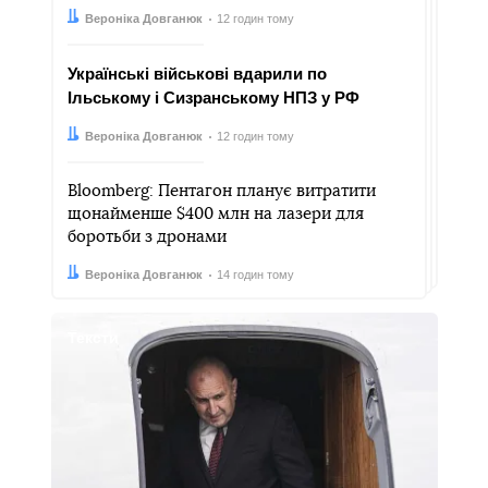
Автор:
Дата:
Вероніка Довганюк
12 годин тому
Українські військові вдарили по
Ільському і Сизранському НПЗ у РФ
Автор:
Дата:
Вероніка Довганюк
12 годин тому
Bloomberg: Пентагон планує витратити
щонайменше $400 млн на лазери для
боротьби з дронами
Автор:
Дата:
Вероніка Довганюк
14 годин тому
Тексти