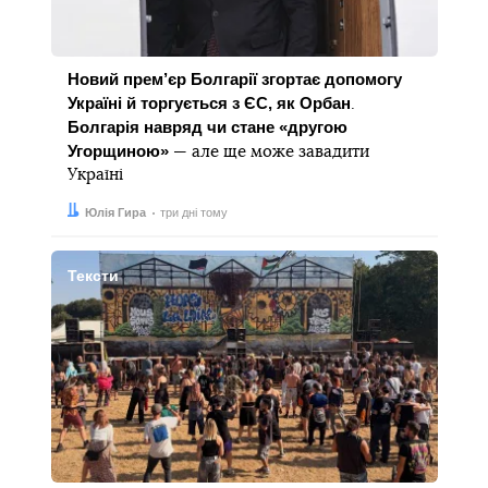
Новий прем’єр Болгарії згортає допомогу
Україні й торгується з ЄС, як Орбан
.
Болгарія навряд чи стане «другою
Угорщиною»
— але ще може завадити
Україні
Автор:
Дата:
Юлія Гира
три дні тому
Тексти