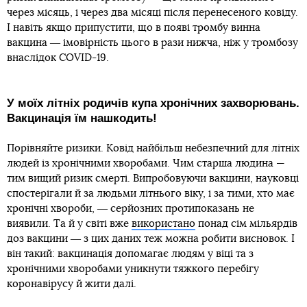
через місяць, і через два місяці після перенесеного ковіду.
І навіть якщо припустити, що в появі тромбу винна
вакцина ― імовірність цього в рази нижча, ніж у тромбозу
внаслідок COVID-19.
У моїх літніх родичів купа хронічних захворювань.
Вакцинація їм нашкодить!
Порівняйте ризики. Ковід найбільш небезпечний для літніх
людей із хронічними хворобами. Чим старша людина —
тим вищий ризик смерті. Випробовуючи вакцини, науковці
спостерігали й за людьми літнього віку, і за тими, хто має
хронічні хвороби, ― серйозних протипоказань не
виявили. Та й у світі вже
використано
понад сім мільярдів
доз вакцини ― з цих даних теж можна робити висновок. І
він такий: вакцинація допомагає людям у віці та з
хронічними хворобами уникнути тяжкого перебігу
коронавірусу й жити далі.