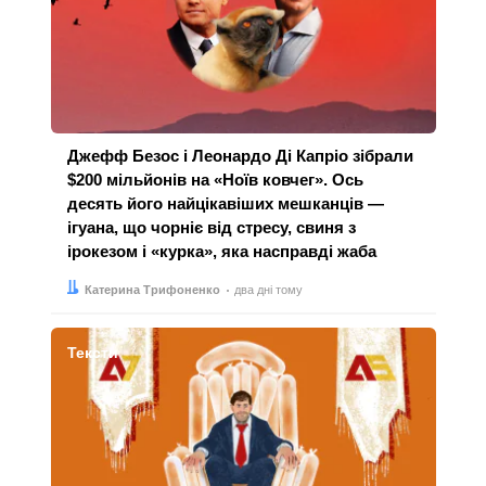
Джефф Безос і Леонардо Ді Капріо зібрали
$200 мільйонів на «Ноїв ковчег». Ось
десять його найцікавіших мешканців —
ігуана, що чорніє від стресу, свиня з
ірокезом і «курка», яка насправді жаба
Автор:
Дата:
Катерина Трифоненко
два дні тому
Тексти