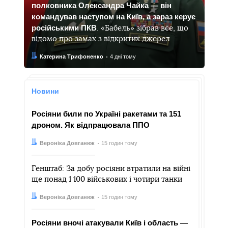
полковника Олександра Чайка — він
командував наступом на Київ, а зараз керує
російськими ПКВ
. «Бабель» зібрав все, що
відомо про замах з відкритих джерел
Автор:
Дата:
Катерина Трифоненко
4 дні тому
Новини
Росіяни били по Україні ракетами та 151
дроном. Як відпрацювала ППО
Автор:
Дата:
Вероніка Довганюк
15 годин тому
Генштаб: За добу росіяни втратили на війні
ще понад 1 100 військових і чотири танки
Автор:
Дата:
Вероніка Довганюк
15 годин тому
Росіяни вночі атакували Київ і область —