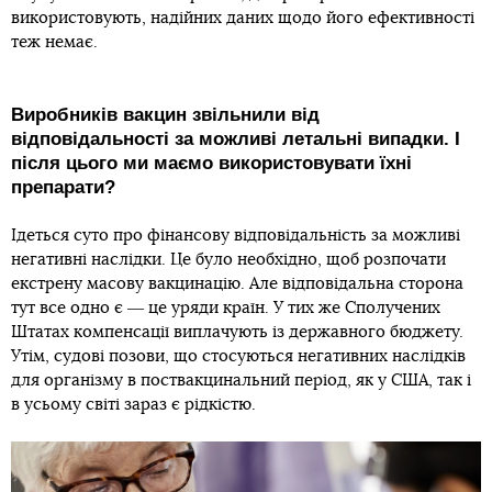
використовують, надійних даних щодо його ефективності
теж немає.
Виробників вакцин звільнили від
відповідальності за можливі летальні випадки. І
після цього ми маємо використовувати їхні
препарати?
Ідеться суто про фінансову відповідальність за можливі
негативні наслідки. Це було необхідно, щоб розпочати
екстрену масову вакцинацію. Але відповідальна сторона
тут все одно є ― це уряди країн. У тих же Сполучених
Штатах компенсації виплачують із державного бюджету.
Утім, судові позови, що стосуються негативних наслідків
для організму в поствакцинальний період, як у США, так і
в усьому світі зараз є рідкістю.