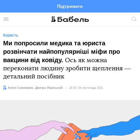
Підтримати
Facebook
Telegram
Twitter
Instagram
Меню
По
по
сай
Користь
Ми попросили медика та юриста
розвінчати найпопулярніші міфи про
вакцини від ковіду.
Ось як можна
переконати людину зробити щеплення ―
детальний посібник
Автор:
Редактор:
Антон Семиженко
Дмитро Раєвський
Дата:
18:43, 04 листопада 2021