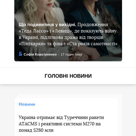
Що подивитися у вихідні.
Продовження
«Теда Лассо» і «Левиці», де показують війну
в Україні, підліткова драма від творців
«Пліткарки» та фінал «Ста років самотності»
Автор:
Дата:
Софія Коротуненко
17 годин тому
ГОЛОВНІ НОВИНИ
Новини
Україна отримає від Туреччини ракети
ATACMS і реактивні системи M270 на
понад $280 млн