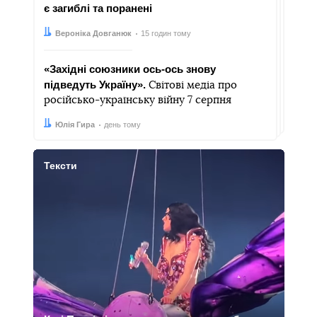
є загиблі та поранені
Автор:
Дата:
Вероніка Довганюк
15 годин тому
«Західні союзники ось-ось знову
підведуть Україну».
Світові медіа про
російсько-українську війну 7 серпня
Автор:
Дата:
Юлія Гира
день тому
Тексти