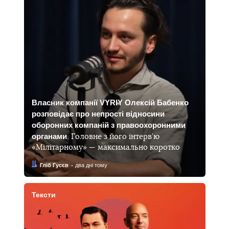
Власник компанії VYRIY Олексій Бабенко
розповідає про непрості відносини
оборонних компаній з правоохоронними
органами
. Головне з його інтерв’ю
«Мілітарному» — максимально коротко
Автор:
Дата:
Гліб Гусєв
два дні тому
Тексти