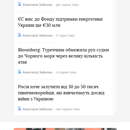
Автор:
Дата:
Анастасія Зайкова
дві години тому
ЄС вніс до Фонду підтримки енергетики
України ще €30 млн
Автор:
Дата:
Анастасія Зайкова
5 годин тому
Bloomberg: Туреччина обмежила рух суден
до Чорного моря через велику кількість
атак
Автор:
Дата:
Анастасія Зайкова
4 години тому
Росія хоче залучити від 30 до 50 тисяч
північнокорейців, які вивчатимуть досвід
війни з Україною
Автор:
Дата:
Анастасія Зайкова
три години тому