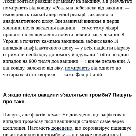
Люди бояться реакцій організму на вакцину, а в результаті
помирають від ковіду. «Реальна небезпека від вакцини ―
ймовірність тяжкої алергічної реакції, так званого
анафілактичного шоку. Він зазвичай виникає в перші
хвилини після введення вакцини — саме тому лікарі
просять після щеплення побути певний час у лікарні. В
Україні з початку кампанії вакцинації зафіксовано 14
випадків анафілактичного шоку ― у всіх пацієнти відразу
отримали необхідну допомогу й одужали. Тобто це один
випадок на 800 тисяч доз вакцини ― і він не летальний. А
від ковіду, залежно від віку,
помирають
від одного до
чотирьох зі ста хворих», ― каже Федір Лапій.
А якщо після вакцини зʼявляться тромби? Пишуть
про таке.
Пишуть, але фактів немає. Не доведено, що зафіксовані
випадки тромбозу після вакцинації сталися саме через
щеплення. Натомість
доведено
, що коронавірус підвищує
ризик виникнення тромбозу ― що може проявитися і