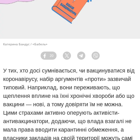
Катерина Бандус / «Бабель»
20
Facebook
Twitter
Telegram
Viber
У тих, хто досі сумнівається, чи вакцинуватися від
коронавірусу, набір аргументів «проти» зазвичай
типовий. Наприклад, вони переживають, що
щеплення вплине на їхні хронічні хвороби або що
вакцини ― нові, а тому довіряти їм не можна.
Цими страхами активно оперують активісти-
антивакцинатори, додаючи, що влада взагалі не
мала права вводити карантинні обмеження, а
власники закладів на своїй території можуть самі