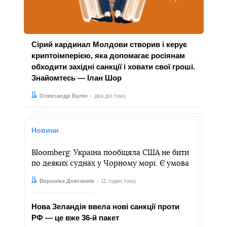
Сірий кардинал Молдови створив і керує
криптоімперією, яка допомагає росіянам
обходити західні санкції і ховати свої гроші.
Знайомтесь — Ілан Шор
Автор:
Дата:
Олександр Булін
два дні тому
Новини
Bloomberg: Україна пообіцяла США не бити
по деяких суднах у Чорному морі. Є умова
Автор:
Дата:
Вероніка Довганюк
11 годин тому
Нова Зеландія ввела нові санкції проти
РФ — це вже 36-й пакет