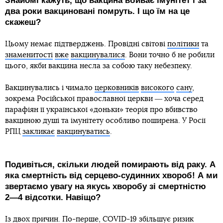
Знайомі кажуть, що вакцина вбиває імунітет і за
два роки вакциновані помруть. І що їм на це
скажеш?
Цьому немає підтверджень. Провідні світові
політики
та
знаменитості
вже
вакцинувалися
. Вони точно б не робили
цього, якби вакцина несла за собою таку небезпеку.
Вакцинувались і чимало
церковників
високого
сану
,
зокрема Російської православної церкви ― хоча серед
парафіян її української «доньки» теорія про вбивство
вакциною душі та імунітету особливо поширена. У Росії
РПЦ
закликає
вакцинуватись
.
Подивіться, скільки людей помирають від раку. А
яка смертність від серцево-судинних хвороб! А ми
звертаємо увагу на якусь хворобу зі смертністю
2
―
4 відсотки. Навіщо?
Із двох причин. По-перше, COVID-19
збільшує
ризик