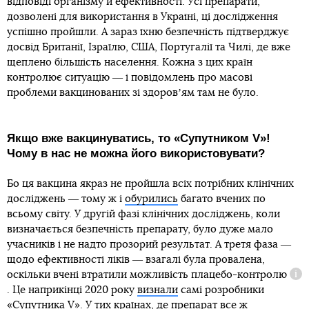
відповіді організму й ефективності. Усі препарати,
дозволені для використання в Україні, ці дослідження
успішно пройшли. А зараз їхню безпечність підтверджує
досвід Британії, Ізраїлю, США, Португалії та Чилі, де вже
щеплено більшість населення. Кожна з цих країн
контролює ситуацію ― і повідомлень про масові
проблеми вакцинованих зі здоровʼям там не було.
Якщо вже вакцинуватись, то «Супутником V»!
Чому в нас не можна його використовувати?
Бо ця вакцина якраз не пройшла всіх потрібних клінічних
досліджень ― тому ж і
обурились
багато вчених по
всьому світу. У другій фазі клінічних досліджень, коли
визначається безпечність препарату, було дуже мало
учасників і не надто прозорий результат. А третя фаза ―
щодо ефективності ліків ― взагалі була провалена,
оскільки вчені втратили можливість
плацебо-контролю
Дов
. Це наприкінці 2020 року
визнали
самі розробники
«Супутника V». У тих країнах, де препарат все ж