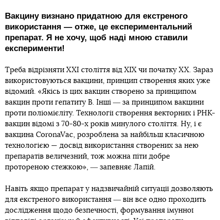
Вакцину визнано придатною для екстреного
використання ― отже, це експериментальний
препарат. Я не хочу, щоб наді мною ставили
експерименти!
Треба відрізняти XXI століття від XIX чи початку XX. Зараз
використовуються вакцини, принцип створення яких уже
відомий. «Якісь із цих вакцин створено за принципом
вакцин проти гепатиту В. Інші ― за принципом вакцини
проти поліомієліту. Технології створення векторних і РНК-
вакцин відомі з 70-80-х років минулого століття. Ну, і є
вакцина CoronaVac, розроблена за найбільш класичною
технологією — досвід використання створених за нею
препаратів величезний, тож можна піти добре
протореною стежкою», ― запевняє Лапій.
Навіть якщо препарат у надзвичайній ситуації дозволяють
для екстреного використання ― він все одно проходить
дослідження щодо безпечності, формування імунної