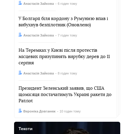
Автор:
Дата:
Анастасія Зайкова
6 годин тому
У Болгарії біля кордону з Румунією впав і
вибухнув безпілотник (Оновлено)
Автор:
Дата:
Анастасія Зайкова
7 годин тому
На Теремках у Києві після протестів
місцевих призупинять вирубку дерев до 11
серпня
Автор:
Дата:
Анастасія Зайкова
8 годин тому
Президент Зеленський заявив, що США
щомісяця постачатимуть Україні ракети до
Patriot
Автор:
Дата:
Вероніка Довганюк
10 годин тому
Тексти