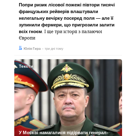
Попри ризик лісової пожежі півтори тисячі
французьких рейверів влаштували
нелегальну вечірку посеред поля — але її
зупинили фермери, що пригрозили залити
всіх гноєм
. І ще три історії з палаючої
Європи
Автор:
Дата:
Юлія Гира
три дні тому
Тексти
У Москві намагалися підірвати генерал-