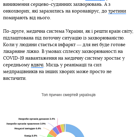
виникнення серцево-судинних захворювань. А з
онкохворих, які заразились на коронавірус, до
третини
помирають від нього.
По-друге, медична система України, як і решти країн світу,
підлаштована під поточну ситуацію із захворюваністю.
Коли у людини стається інфаркт ― для неї буде готове
лікарняне ліжко. В умовах сплеску захворюваності на
COVID-19 навантаження на медичну систему зростає у
середньому
вдвічі
. Місць у реанімації та сил
медпрацівників на інших хворих може просто не
вистачити.