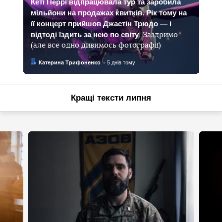
Кеті Перрі відпрацювала тур та заробила
мільйони на продажах квитків. Рік тому на
її концерт прийшов Джастін Трюдо — і
відтоді їздить за нею по світу
. Заздримо
(але все одно дивимось фотографії)
Автор:
Дата:
Катерина Трифоненко
5 днів тому
Кращі тексти липня