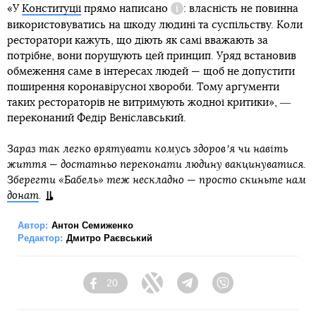
«У
Конституції
прямо
написано
: власність не повинна
Довідка
використовуватись на шкоду людині та суспільству. Коли
ресторатори кажуть, що діють як самі вважають за
потрібне, вони порушують цей принцип. Уряд встановив
обмеження саме в інтересах людей — щоб не допустити
поширення коронавірусної хвороби. Тому аргументи
таких рестораторів не витримують жодної критики», ―
переконаний Федір Веніславський.
Зараз так легко врятувати комусь здоровʼя чи навіть
життя — достатньо переконати людину вакцинуватися.
Зберегти «Бабель» теж нескладно
—
просто скиньте нам
донат
.
Автор:
Антон Семиженко
Редактор:
Дмитро Раєвський
20
Facebook
Twitter
Telegram
Viber