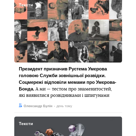
Тексти
Президент призначив Рустема Умєрова
головою Служби зовнішньої розвідки.
Соцмережі відповіли мемами про Умєрова-
Бонда.
А ми — тестом про знаменитостей,
які виявилися розвідниками і шпигунами
Автор:
Дата:
Олександр Булін
день тому
Тексти