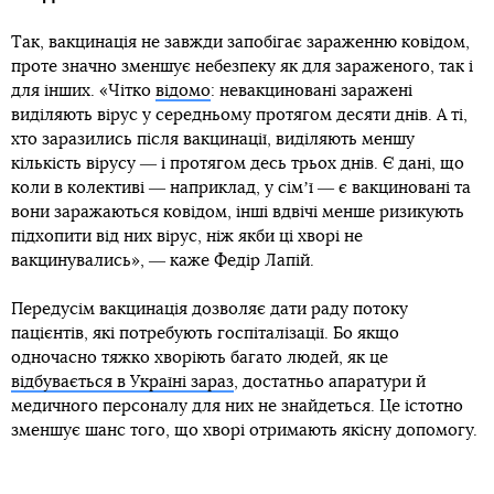
Так, вакцинація не завжди запобігає зараженню ковідом,
проте значно зменшує небезпеку як для зараженого, так і
для інших. «Чітко
відомо
: невакциновані заражені
виділяють вірус у середньому протягом десяти днів. А ті,
хто заразились після вакцинації, виділяють меншу
кількість вірусу ― і протягом десь трьох днів. Є дані, що
коли в колективі ― наприклад, у сімʼї ― є вакциновані та
вони заражаються ковідом, інші вдвічі менше ризикують
підхопити від них вірус, ніж якби ці хворі не
вакцинувались», ― каже Федір Лапій.
Передусім вакцинація дозволяє дати раду потоку
пацієнтів, які потребують госпіталізації. Бо якщо
одночасно тяжко хворіють багато людей, як це
відбувається в Україні зараз
, достатньо апаратури й
медичного персоналу для них не знайдеться. Це істотно
зменшує шанс того, що хворі отримають якісну допомогу.