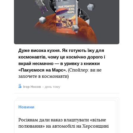
Дуже висока кухня. Як готують їжу для
космонавтів, чому це космічно дорого і
вкрай несмачно — в уривку з книжки
«Пакуємося на Марс».
(Спойлер: ви не
захочете в космонавти)
Автор:
Дата:
Ігор Носов
день тому
Новини
Росіянам дали наказ влаштувати «вільне
полювання» на автомобілі на Херсонщині