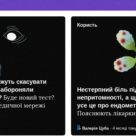
Користь
ожуть скасувати
 забороняли
Нестерпний біль пі
?
непритомності, а 
Буде новий тест?
усе це про ендомет
медичної мережі
Пояснюють лікарки
Автор:
Дата:
Валерія Цуба
4 місяці том