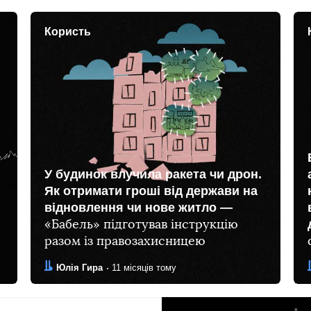
Користь
У будинок влучила ракета чи дрон.
Як отримати гроші від держави на
відновлення чи нове житло —
«Бабель» підготував інструкцію
разом із правозахисницею
Автор:
Дата:
Юлія Гира
11 місяців тому