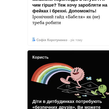
чим гірше? Теж хочу заробляти на
фейках і брехні. Допоможіть!
Іронічний гайд «Бабеля» як (не)
треба робити
Автор:
Дата:
Софія Коротуненко
рік тому
Користь
Діти в дитбудинках потребують
«безпечних друзів». Ви можете