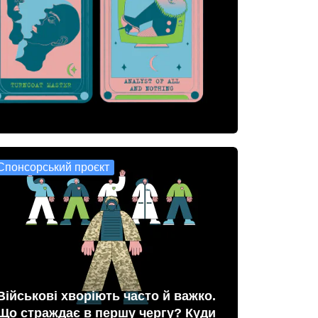
Спонсорський проєкт
Військові хворіють часто й важко.
Що страждає в першу чергу? Куди