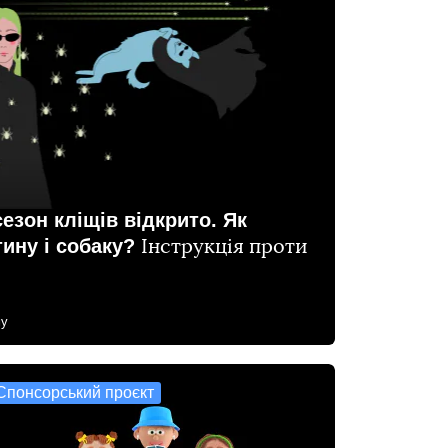
зон кліщів відкрито. Як
тину і собаку?
Інструкція проти
му
Спонсорський проєкт