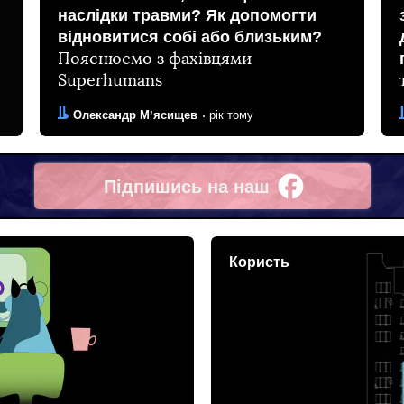
наслідки травми? Як допомогти
відновитися собі або близьким?
Пояснюємо з фахівцями
Superhumans
Автор:
Дата:
Олександр Мʼясищев
рік тому
Підпишись на наш
Facebook
Користь