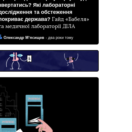
звертатись? Які лабораторні
дослідження та обстеження
покриває держава?
Гайд «Бабеля»
та медичної лабораторії ДІЛА
Автор:
Дата:
Олександр Мʼясищев
два роки тому