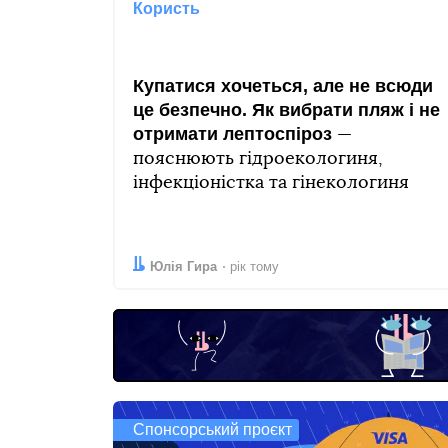
Користь
Купатися хочеться, але не всюди
це безпечно. Як вибрати пляж і не
отримати лептоспіроз
—
пояснюють гідроекологиня,
інфекціоністка та гінекологиня
Автор:
Дата:
Юлія Гира
рік тому
Спонсорський проєкт