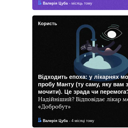
Автор:
Дата:
Валерія Цуба
місяць тому
Користь
Відходить епоха: у лікарнях м
пробу Манту (ту саму, яку вам
мочити). Це зрада чи перемога
Надійніший? Відповідає лікар 
«Добробут»
Автор:
Дата:
Валерія Цуба
4 місяці тому