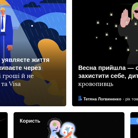
е уявляєте життя
живаєте через
Весна прийшла — се
захистити себе, ди
і гроші й не
та Visa
кровопивць
Автор:
Дата:
Тетяна Логвиненко
рік то
Користь