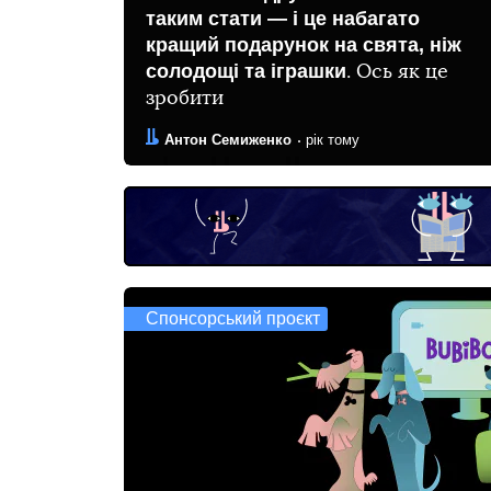
таким стати — і це набагато
кращий подарунок на свята, ніж
солодощі та іграшки
. Ось як це
зробити
Автор:
Дата:
Антон Семиженко
рік тому
Спонсорський проєкт