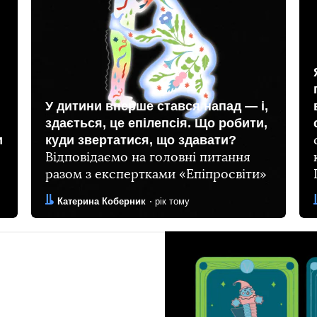
У дитини вперше стався напад — і,
здається, це епілепсія. Що робити,
и
куди звертатися, що здавати?
Відповідаємо на головні питання
разом з експертками «Епіпросвіти»
Автор:
Дата:
Катерина Коберник
рік тому