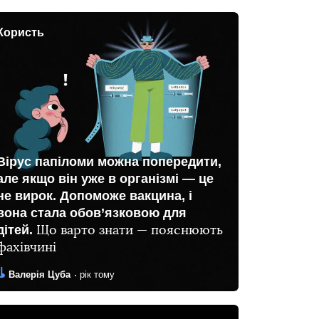
Користь
Вірус папіломи можна попередити,
але якщо він уже в організмі — це
не вирок. Допоможе вакцина, і
вона стала обов’язковою для
дітей.
Що варто знати — пояснюють
фахівчині
Автор:
Дата:
Валерія Цуба
рік тому