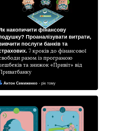
Як накопичити фінансову
подушку? Проаналізувати витрати,
вивчити послуги банків та
страхових.
7 кроків до фінансової
свободи разом із програмою
кешбеків та знижок «Привіт» від
Приватбанку
Автор:
Дата:
Антон Семиженко
рік тому