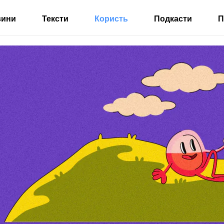
вини
Тексти
Користь
Подкасти
П
ілу від «Бабеля»