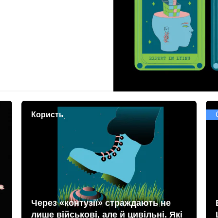
Користь
Через «контузії» страждають не
лише військові, але й цивільні. Які