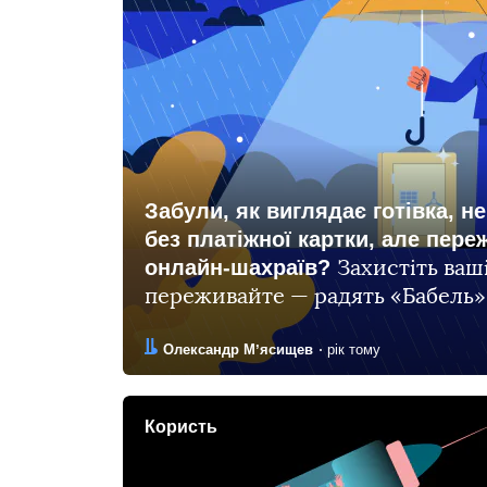
Забули, як виглядає готівка, н
без платіжної картки, але пере
онлайн-шахраїв?
Захистіть ваш
переживайте — радять «Бабель» 
Автор:
Дата:
Олександр Мʼясищев
рік тому
Користь