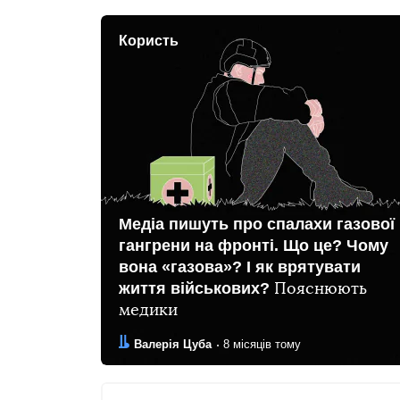
Користь
Медіа пишуть про спалахи газової
гангрени на фронті. Що це? Чому
вона «газова»? І як врятувати
життя військових?
Пояснюють
медики
Автор:
Дата:
Валерія Цуба
8 місяців тому