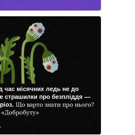
д час місячних ледь не до
ще страшилки про безпліддя —
ріоз.
Що варто знати про нього?
 «Добробуту»
у