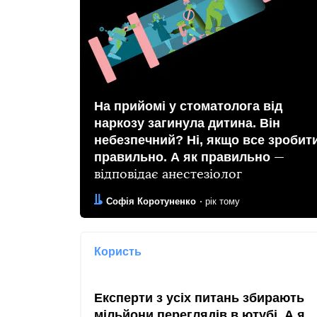
На прийомі у стоматолога від
наркозу загинула дитина. Він
небезпечний? Ні, якщо все зробит
правильно. А як правильно
—
відповідає анестезіолог
Автор:
Дата:
Софія Коротуненко
рік тому
Користь
Експерти з усіх питань збирають
мільйони переглядів в ютубі. А я