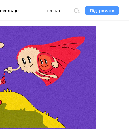
Підтримати
екельце
Пошук
EN
RU
по
сайту