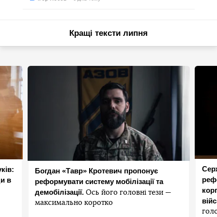
Кращі тексти липня
Сер
ків:
Богдан «Тавр» Кротевич пропонує
реф
и в
реформувати систему мобілізації та
корп
демобілізації.
Ось його головні тези —
вій
максимально коротко
гол