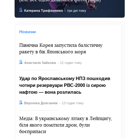
Автор:
Дата:
Катерина Трифоненко
три дні тому
Новини
Північна Корея запустила балістичну
ракету в бік Японського моря
Автор:
Дата:
Анастасія Зайкова
12 годин тому
Удар по Ярославському НПЗ пошкодив
чотири резервуари РВС-2000 із сирою
нафтою — вона розлилась
Автор:
Дата:
Вероніка Довганюк
13 годин тому
Медіа: В українському літаку в Лейпцигу,
біля якого помітили дрон, були
боєприпаси