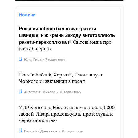
Новини
Росія виробляє балістичні ракети
швидше, ніж країни Заходу виготовляють
ракети-перехоплювачі.
Світові медіа про
війну 6 серпня
Автор:
Дата:
Юлія Гира
7 годин тому
Послів Албанії, Хорватії, Пакистану та
Чорногорії звільнили з посад
Автор:
Дата:
Анастасія Зайкова
10 годин тому
У ДР Конго від Еболи загинули понад 1 800
людей. Лікарі продовжують протестувати
через зарплатню
Автор:
Дата:
Вероніка Довганюк
11 годин тому