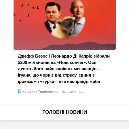
Джефф Безос і Леонардо Ді Капріо зібрали
$200 мільйонів на «Ноїв ковчег». Ось
десять його найцікавіших мешканців —
ігуана, що чорніє від стресу, свиня з
ірокезом і «курка», яка насправді жаба
Автор:
Дата:
Катерина Трифоненко
21 годину тому
ГОЛОВНІ НОВИНИ