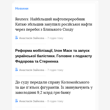
Новини
Reuters: Найбільший нафтопереробник
Китаю збільшив закупівлі російської нафти
через перебої з Близького Сходу
Автор:
Дата:
Анастасія Зайкова
7 годин тому
Реформа мобілізації, Ілон Маск та запуск
української балістики. Головне з подкасту
Федорова та Стерненка
Автор:
Дата:
Анастасія Зайкова
7 годин тому
До суду передали справу Коломойського
та ще пʼятьох фігурантів. Їх звинувачують у
заволодінні 9,2 млрд грн банку
Автор:
Дата:
Анастасія Зайкова
8 годин тому