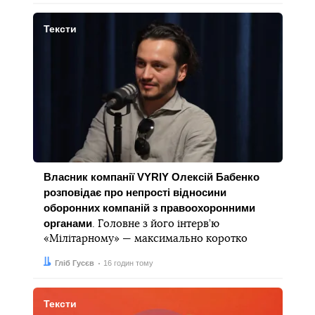
Тексти
Власник компанії VYRIY Олексій Бабенко
розповідає про непрості відносини
оборонних компаній з правоохоронними
органами
. Головне з його інтерв’ю
«Мілітарному» — максимально коротко
Автор:
Дата:
Гліб Гусєв
16 годин тому
Тексти