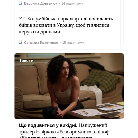
Автор:
Дата:
Вероніка Довганюк
14 годин тому
FT: Колумбійські наркокартелі посилають
бійців воювати в Україну, щоб ті вчилися
керувати дронами
Автор:
Дата:
Світлана Кравченко
15 годин тому
Тексти
Що подивитися у вихідні.
Напружений
трилер із зіркою «Безсоромних», спіноф