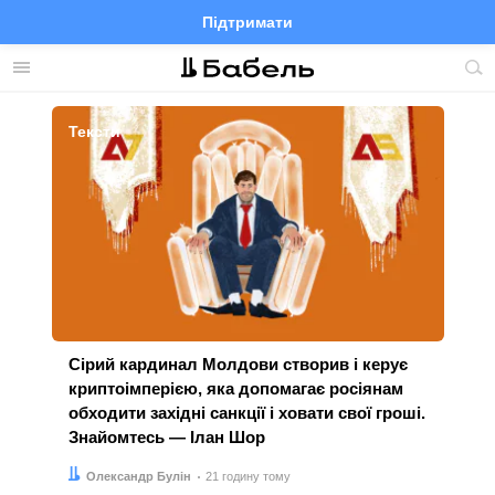
Підтримати
Facebook
Telegram
Twitter
Instagram
Меню
По
по
Останні новини України та світу від «Бабеля
сай
Тексти
Сірий кардинал Молдови створив і керує
криптоімперією, яка допомагає росіянам
обходити західні санкції і ховати свої гроші.
Знайомтесь — Ілан Шор
Автор:
Дата:
Олександр Булін
21 годину тому