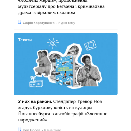
«Ходячих мерців», продовження
мультсеріалу про Бетмена і кримінальна
драма із зірковим складом
Автор:
Дата:
Софія Коротуненко
5 днів тому
Тексти
У них на районі.
Стендапер Тревор Ноа
згадує бурхливу юність на вулицях
Йоганнесбурга в автобіографії «Злочинно
народжений»
Автор:
Дата:
Ігор Носов
6 днів тому