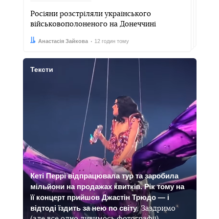
Росіяни розстріляли українського
військовополоненого на Донеччині
Автор:
Дата:
Анастасія Зайкова
12 годин тому
Тексти
Кеті Перрі відпрацювала тур та заробила
мільйони на продажах квитків. Рік тому на
її концерт прийшов Джастін Трюдо — і
відтоді їздить за нею по світу
. Заздримо
(але все одно дивимось фотографії)