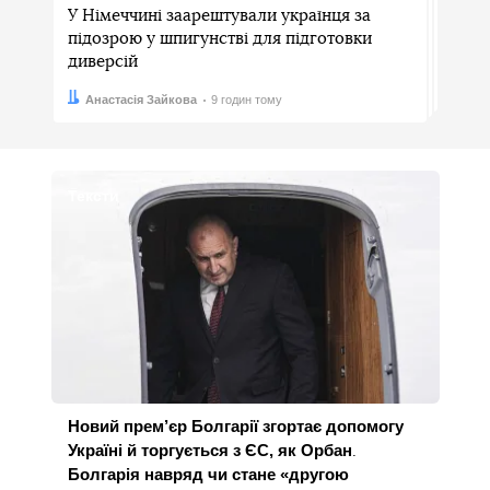
У Німеччині заарештували українця за
підозрою у шпигунстві для підготовки
диверсій
Автор:
Дата:
Анастасія Зайкова
9 годин тому
Тексти
Новий прем’єр Болгарії згортає допомогу
Україні й торгується з ЄС, як Орбан
.
Болгарія навряд чи стане «другою