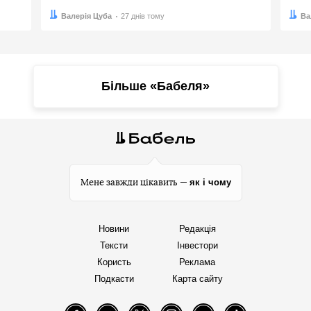
Автор:
Дата:
Валерія Цуба
27 днів тому
Авто
Дата:
Ва
Більше «Бабеля»
як і чому
Мене завжди цікавить —
Новини
Редакція
Тексти
Інвестори
Користь
Реклама
Подкасти
Карта сайту