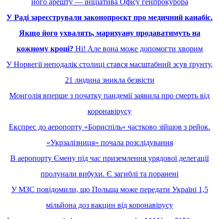
його арешту — ініціатива Офісу генпрокурора
У Раді зареєстрували законопроєкт про медичний канабіс.
Якщо його ухвалять, марихуану продаватимуть на
кожному кроці?
Ні! Але вона може допомогти хворим
У Норвегії неподалік столиці стався масштабний зсув ґрунту,
21 людина зникла безвісти
Монголія вперше з початку пандемії заявила про смерть від
коронавірусу
Експрес до аеропорту «Бориспіль» частково зійшов з рейок.
«Укрзалізниця» почала розслідування
В аеропорту Ємену під час приземлення урядової делегації
пролунали вибухи. Є загиблі та поранені
У МЗС повідомили, що Польща може передати Україні 1,5
мільйона доз вакцин від коронавірусу