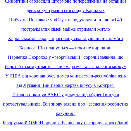
Синоптики оголосили штормове попередження на останній
день року: туман і снігопад у Карпатах
Вибух на Позняках: у «Слузі народу» заявили, що всі 40
постраждалих сімей майже отримали житло
Харківська міськрада проголосувала за увічнення пам’яті
Кернеса. Що планується — поки не вирішили
Нардепка Скороход у «георгіївській» сорочці заявила, що
боротьба з комунізмом — це «маразм» та «запалення мозку»
У США від коронавірусу помер конгресмен-республіканець
від Луїзіани. Він перша жертва вірусу в Конгресі
Татаров покинув ВАКС у диму та під обурені вигуки
протестувальників. Він знову заявив про «зведення особистих
рахунків»
Білоруський ОМОН вручив Лукашенку нагороду за «особливі