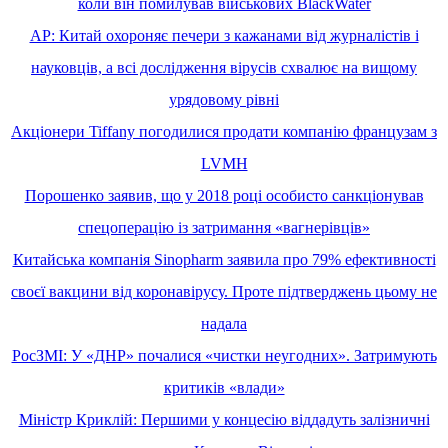
коли він помилував військових BlackWater
AP: Китай охороняє печери з кажанами від журналістів і
науковців, а всі дослідження вірусів схвалює на вищому
урядовому рівні
Акціонери Tiffany погодилися продати компанію французам з
LVMH
Порошенко заявив, що у 2018 році особисто санкціонував
спецоперацію із затримання «вагнерівців»
Китайська компанія Sinopharm заявила про 79% ефективності
своєї вакцини від коронавірусу. Проте підтверджень цьому не
надала
РосЗМІ: У «ДНР» почалися «чистки неугодних». Затримують
критиків «влади»
Міністр Криклій: Першими у концесію віддадуть залізничні