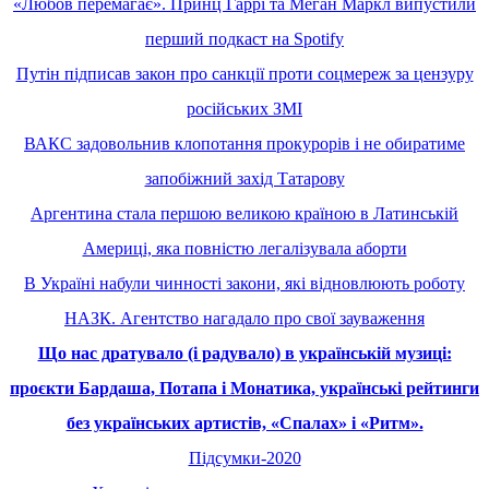
«Любов перемагає». Принц Гаррі та Меган Маркл випустили
перший подкаст на Spotify
Путін підписав закон про санкції проти соцмереж за цензуру
російських ЗМІ
ВАКС задовольнив клопотання прокурорів і не обиратиме
запобіжний захід Татарову
Аргентина стала першою великою країною в Латинській
Америці, яка повністю легалізувала аборти
В Україні набули чинності закони, які відновлюють роботу
НАЗК. Агентство нагадало про свої зауваження
Що нас дратувало (і радувало) в українській музиці:
проєкти Бардаша, Потапа і Монатика, українські рейтинги
без українських артистів, «Спалах» і «Ритм».
Підсумки-2020