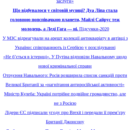
заслуги»
Що відбувалося у світовій музиці? Дуа Ліпа стала
головною попспівачкою планети, Майлі Сайрус теж
молодець, а Леді Гага — ні.
Підсумки-2020
У МЗС відреагували на арешт колекції антикваріату в автівці з
України: співпрацюють із Сербією у розслідуванні
«Не бʼється в істериці». У Путіна відповіли Навальному щодо
нової кримінальної справи
Отруєння Навального: Росія розширила список санкцій проти
Великої Британії за «нагнітання антиросійської активності»
Міністр Кулеба: Україні потрібне подвійне громадянство, але
не з Росією
Лідери ЄС підписали угоду про Brexit і передали її премʼєру
Британії Джонсону