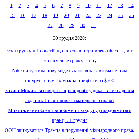
1
2
3
4
5
6
7
8
9
10
11
12
13
14
15
16
17
18
19
20
21
22
23
24
25
26
27
28
29
30
31
30 грудня 2020:
Зсув ґрунту в Норвегії, що поховав під землею пів села, міг
статися через рідку глину
Nike випустила нову модель кросівок з автоматичним
шнуруванням. Їх можна придбати за $500
Захист Микитася говорить про підробку доказів викрадення
людини. Це випливає з матеріалів справи
Микитасю не обрали запобіжний захід, суд продовжиться
вранці 31 грудня
ООН звинуватила Трампа в порушенні міжнародного права,