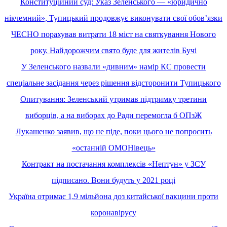
Конституційний суд: Указ Зеленського — «юридично
нікчемний», Тупицький продовжує виконувати свої обов’язки
ЧЕСНО порахував витрати 18 міст на святкування Нового
року. Найдорожчим свято буде для жителів Бучі
У Зеленського назвали «дивним» намір КС провести
спеціальне засідання через рішення відсторонити Тупицького
Опитування: Зеленський утримав підтримку третини
виборців, а на виборах до Ради перемогла б ОПзЖ
Лукашенко заявив, що не піде, поки цього не попросить
«останній ОМОНівець»
Контракт на постачання комплексів «Нептун» у ЗСУ
підписано. Вони будуть у 2021 році
Україна отримає 1,9 мільйона доз китайської вакцини проти
коронавірусу