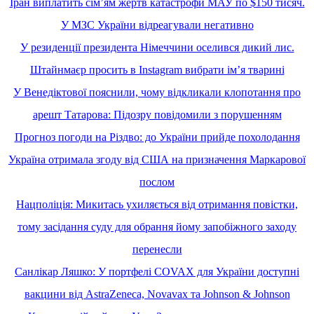
Іран виплатить сімʼям жертв катастрофи МАУ по $150 тисяч.
У МЗС України відреагували негативно
У резиденції президента Німеччини оселився дикий лис.
Штайнмаєр просить в Instagram вибрати імʼя тварині
У Венедіктової пояснили, чому відкликали клопотання про
арешт Татарова: Підозру повідомили з порушенням
Прогноз погоди на Різдво: до України прийде похолодання
Україна отримала згоду від США на призначення Маркарової
послом
Нацполіція: Микитась ухиляється від отримання повістки,
тому засідання суду для обрання йому запобіжного заходу
перенесли
Санлікар Ляшко: У портфелі COVAX для України доступні
вакцини від AstraZeneca, Novavax та Johnson & Johnson