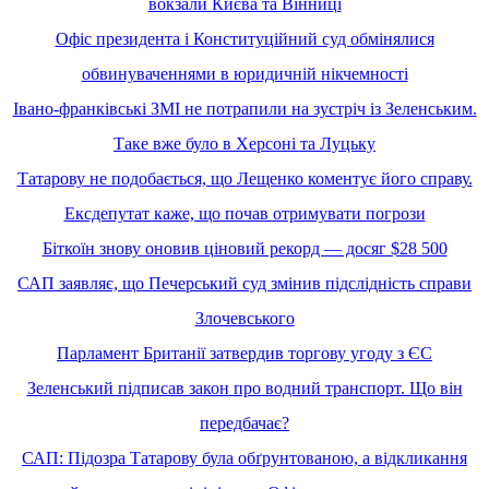
вокзали Києва та Вінниці
Офіс президента і Конституційний суд обмінялися
обвинуваченнями в юридичній нікчемності
Івано-франківські ЗМІ не потрапили на зустріч із Зеленським.
Таке вже було в Херсоні та Луцьку
Татарову не подобається, що Лещенко коментує його справу.
Ексдепутат каже, що почав отримувати погрози
Біткоїн знову оновив ціновий рекорд — досяг $28 500
САП заявляє, що Печерський суд змінив підслідність справи
Злочевського
Парламент Британії затвердив торгову угоду з ЄС
Зеленський підписав закон про водний транспорт. Що він
передбачає?
САП: Підозра Татарову була обґрунтованою, а відкликання