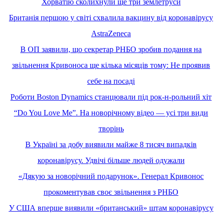
Хорватію сколихнули ще три землетруси
Британія першою у світі схвалила вакцину від коронавірусу
AstraZeneca
В ОП заявили, що секретар РНБО зробив подання на
звільнення Кривоноса ще кілька місяців тому: Не проявив
себе на посаді
Роботи Boston Dynamics станцювали під рок-н-рольний хіт
“Do You Love Me”. На новорічному відео — усі три види
творінь
В Україні за добу виявили майже 8 тисяч випадків
коронавірусу. Удвічі більше людей одужали
«Дякую за новорічний подарунок». Генерал Кривонос
прокоментував своє звільнення з РНБО
У США вперше виявили «британський» штам коронавірусу