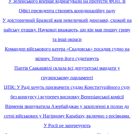
У Зеленського вперше відреагували на протести ФОП. В
Офісі президента створять координаційну раду
У доісторичний Бразилії жив невеличкий динозавр, схожий на
райську пташку. Науковці вважають, що він мав пишну гриву
та інші окраси
Командир військового катера «Скадовськ» посадив судно на
мілину. Тепер його судитимуть
Партія Саакашвілі склала всі депутатські мандати у
грузинському парламенті
ЦПК: У Раді хочуть призначити суддю Конституційного суду
без конкурсу і всупереч висновку Венеціанської комісії
Вірменія звинуватила Азербайджан у захопленні в полон до
сотні військових у Нагірному Карабаху, включно з росіянами.
У Росії це заперечують