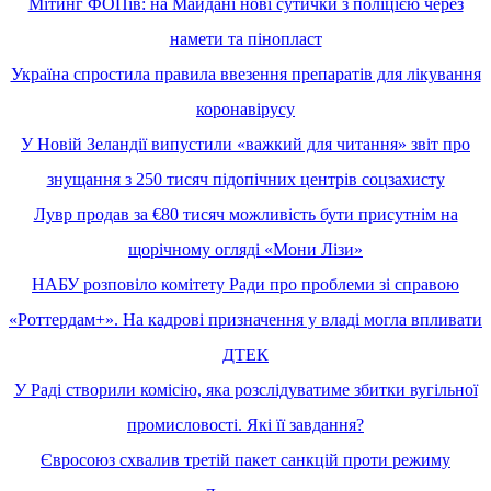
Мітинг ФОПів: на Майдані нові сутички з поліцією через
намети та пінопласт
Україна спростила правила ввезення препаратів для лікування
коронавірусу
У Новій Зеландії випустили «важкий для читання» звіт про
знущання з 250 тисяч підопічних центрів соцзахисту
Лувр продав за €80 тисяч можливість бути присутнім на
щорічному огляді «Мони Лізи»
НАБУ розповіло комітету Ради про проблеми зі справою
«Роттердам+». На кадрові призначення у владі могла впливати
ДТЕК
У Раді створили комісію, яка розслідуватиме збитки вугільної
промисловості. Які її завдання?
Євросоюз схвалив третій пакет санкцій проти режиму