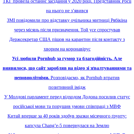
ТКГ провела останнє засідання у 2020 році. Представник Росії
на нього не з’явився
ЗМІ повідомили про відставку очільника митниці Рябікіна
через місяць після призначення. Той усе спростував
Держсекретар США пішов на карантин після контакту з
хворим на коронавірус
Усі любили Pornhub за гумор та благодійність. Але
виявилося, що сайт заробляв на відео зі зґвалтуваннями та
неповнолітніми.
Розповідаємо, як Pornhub втратив
позитивний імідж
У Молдові парламент перед відходом Додона посилив статус
російської мови та порушив умови співпраці з МВФ
Китай вперше за 40 років здобув зразки місячного ґрунту:
капсула Changʼe-5 повернулася на Землю