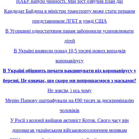
НАБУ набуло чинності. Мінʼюст озвучив план дій
Кандидат Байдена в міністри транспорту може стати першим
представником ЛГБТ в уряді США
В Угорщині одностатевим парам заборонили усиновлювати
дітей
В Україні виявили понад 10,5 тисячі нових випадків
коронавірусу
В Україні обіцяють почати вакцинувати від коронавірусу у
березні. Це означає, що скоро ми попрощаємося з масками?
Не зовсім, і ось чому
Мерію Парижу оштрафували на €90 тисяч за дискримінацію
чоловіків
У Росії з колонії вийшов активіст Котов. Свого часу він
допомагав українським військовополоненим морякам