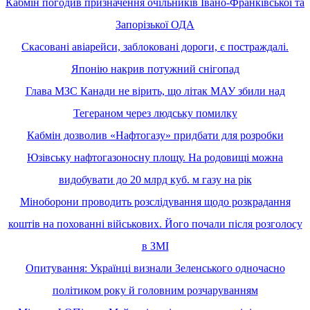
Кабмін погодив призначення очільників Івано-Франківської та
Запорізької ОДА
Скасовані авіарейси, заблоковані дороги, є постраждалі.
Японію накрив потужний снігопад
Глава МЗС Канади не вірить, що літак МАУ збили над
Тегераном через людську помилку
Кабмін дозволив «Нафтогазу» придбати для розробки
Юзівську нафтогазоносну площу. На родовищі можна
видобувати до 20 млрд куб. м газу на рік
Міноборони проводить розслідування щодо розкрадання
коштів на похованні військових. Його почали після розголосу
в ЗМІ
Опитування: Українці визнали Зеленського одночасно
політиком року й головним розчаруванням