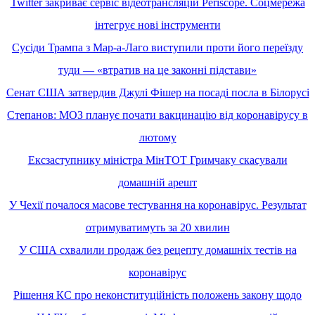
Twitter закриває сервіс відеотрансляцій Periscope. Соцмережа
інтегрує нові інструменти
Сусіди Трампа з Мар-а-Лаго виступили проти його переїзду
туди — «втратив на це законні підстави»
Сенат США затвердив Джулі Фішер на посаді посла в Білорусі
Степанов: МОЗ планує почати вакцинацію від коронавірусу в
лютому
Ексзаступнику міністра МінТОТ Гримчаку скасували
домашній арешт
У Чехії почалося масове тестування на коронавірус. Результат
отримуватимуть за 20 хвилин
У США схвалили продаж без рецепту домашніх тестів на
коронавірус
Рішення КС про неконституційність положень закону щодо