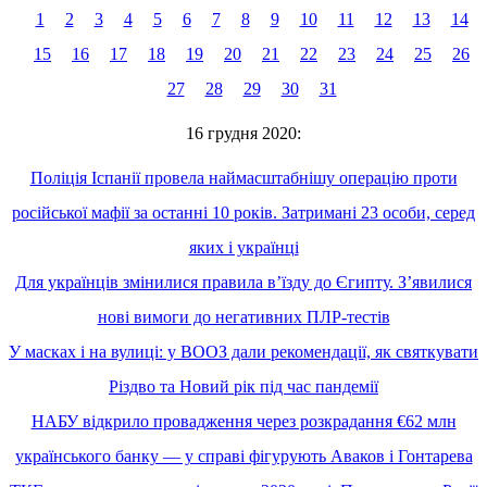
1
2
3
4
5
6
7
8
9
10
11
12
13
14
15
16
17
18
19
20
21
22
23
24
25
26
27
28
29
30
31
16 грудня 2020:
Поліція Іспанії провела наймасштабнішу операцію проти
російської мафії за останні 10 років. Затримані 23 особи, серед
яких і українці
Для українців змінилися правила в’їзду до Єгипту. З’явилися
нові вимоги до негативних ПЛР-тестів
У масках і на вулиці: у ВООЗ дали рекомендації, як святкувати
Різдво та Новий рік під час пандемії
НАБУ відкрило провадження через розкрадання €62 млн
українського банку — у справі фігурують Аваков і Гонтарева