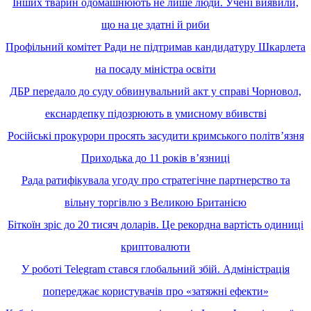
Інших тварин одомашнюють не лише люди. Учені виявили,
що на це здатні й риби
Профільний комітет Ради не підтримав кандидатуру Шкарлета
на посаду міністра освіти
ДБР передало до суду обвинувальний акт у справі Чорновол,
екснардепку підозрюють в умисному вбивстві
Російські прокурори просять засудити кримського політв’язня
Приходька до 11 років в’язниці
Рада ратифікувала угоду про стратегічне партнерство та
вільну торгівлю з Великою Британією
Біткоїн зріс до 20 тисяч доларів. Це рекордна вартість одиниці
криптовалюти
У роботі Telegram стався глобальний збій. Адміністрація
попереджає користувачів про «затяжні ефекти»