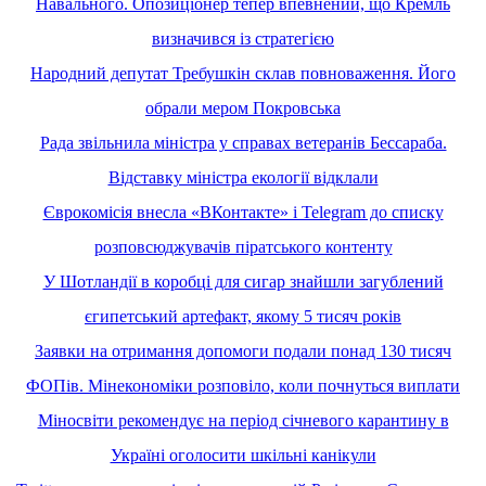
Навального. Опозиціонер тепер впевнений, що Кремль
визначився із стратегією
Народний депутат Требушкін склав повноваження. Його
обрали мером Покровська
Рада звільнила міністра у справах ветеранів Бессараба.
Відставку міністра екології відклали
Єврокомісія внесла «ВКонтакте» і Telegram до списку
розповсюджувачів піратського контенту
У Шотландії в коробці для сигар знайшли загублений
єгипетський артефакт, якому 5 тисяч років
Заявки на отримання допомоги подали понад 130 тисяч
ФОПів. Мінекономіки розповіло, коли почнуться виплати
Міносвіти рекомендує на період січневого карантину в
Україні оголосити шкільні канікули