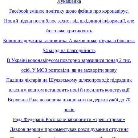
Лукашенка
Facebook змінює політику щодо фейків про коронавірус.
Новий підхід поглиблює захист від шкідливої інформації, але
його вже критикують
Колишня дружина засновника Amazon пожертвувала більш як
$4 млрд на благодійність
В Україні коронавірусом повторно заразилися понад 2 тис.
осіб. У МОЗ розповіли, як не захворіти знову
Падіння ліхтарів на Шулявському шляхопроводі: підрядник
власним коштом встановить нові й посилить конструкції
Верховна Рада дозволила працювати на держслужбі до 70
років
Рада Федерації Росії хоче заборонити «треш-стрими»
Лавров першим прокоментував розслідування отруєння