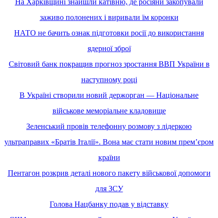
На Харківщині знайшли катівню, де росіяни закопували
заживо полонених і виривали їм коронки
НАТО не бачить ознак підготовки росії до використання
ядерної зброї
Світовий банк покращив прогноз зростання ВВП України в
наступному році
В Україні створили новий держорган — Національне
військове меморіальне кладовище
Зеленський провів телефонну розмову з лідеркою
ультраправих «Братів Італії». Вона має стати новим премʼєром
країни
Пентагон розкрив деталі нового пакету військової допомоги
для ЗСУ
Голова Нацбанку подав у відставку