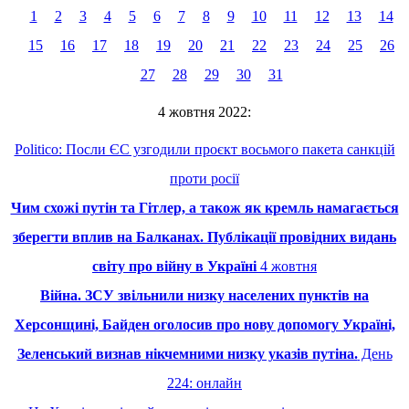
1
2
3
4
5
6
7
8
9
10
11
12
13
14
15
16
17
18
19
20
21
22
23
24
25
26
27
28
29
30
31
4 жовтня 2022:
Politico: Посли ЄС узгодили проєкт восьмого пакета санкцій
проти росії
Чим схожі путін та Гітлер, а також як кремль намагається
зберегти вплив на Балканах. Публікації провідних видань
світу про війну в Україні
4 жовтня
Війна. ЗСУ звільнили низку населених пунктів на
Херсонщині, Байден оголосив про нову допомогу Україні,
Зеленський визнав нікчемними низку указів путіна.
День
224: онлайн