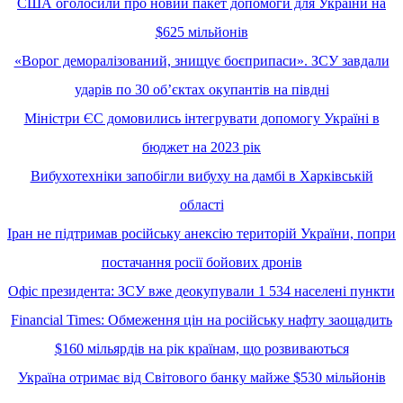
США оголосили про новий пакет допомоги для України на
$625 мільйонів
«Ворог деморалізований, знищує боєприпаси». ЗСУ завдали
ударів по 30 обʼєктах окупантів на півдні
Міністри ЄС домовились інтегрувати допомогу Україні в
бюджет на 2023 рік
Вибухотехніки запобігли вибуху на дамбі в Харківській
області
Іран не підтримав російську анексію територій України, попри
постачання росії бойових дронів
Офіс президента: ЗСУ вже деокупували 1 534 населені пункти
Financial Times: Обмеження цін на російську нафту заощадить
$160 мільярдів на рік країнам, що розвиваються
Україна отримає від Світового банку майже $530 мільйонів