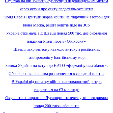
Суд став на бік Twitter у суперечці з нідерландським містом
через чутки про секту педофілів-сатаністів
Фонд Сергія Притули зібрав кошти на підручник з історії для
Ілона Маска, решта коштів піде на ЗСУ
Україна отримала від Швеції понад 500 тис. доз оновленої
вакцини Pfizer проти «Омікрону»
Швеція закрила зону навколо витоку з російських
газопроводів у Балтійському морі
Заявка України на вступ до НАТО «формалізувала діалог».
Обговорення членства розпочнеться в середині жовтня
В Україні від початку війни золотовалютний резерв
скоротився на €3 мільярди
Окупанти знищили на Луганщині телевежу, яка покривала
понад 200 тисяч абонентів