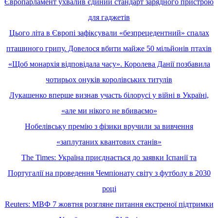
Європарламент ухвалив єдиний стандарт зарядного пристрою
для гаджетів
Цього літа в Європі зафіксували «безпрецедентний» спалах
пташиного грипу. Довелося вбити майже 50 мільйонів птахів
«Щоб монархія відповідала часу». Королева Данії позбавила
чотирьох онуків королівських титулів
Лукашенко вперше визнав участь білорусі у війні в Україні,
«але ми нікого не вбиваємо»
Нобелівську премію з фізики вручили за вивчення
«заплутаних квантових станів»
The Times: Україна приєднається до заявки Іспанії та
Португалії на проведення Чемпіонату світу з футболу в 2030
році
Reuters: МВФ 7 жовтня розгляне питання екстреної підтримки