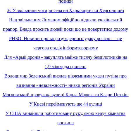
позики
ЗСУ звільнили чотири села на Харківщині та Херсонщині
Над звільненим Лиманом офіційно підняли український
прапор. Влада просить людей поки що не повертатися додому
РНБО: Новини про загрозу ядерного удару росією — це
чергова стадія інформтероризму
Для «Армії дронів» закуплять майже тисячу безпілотників на
1,9 мільярда гривень
Володимир Зеленський визнав нікчемними укази путіна про
визнання «незалежності» низки регіонів України
Московський провулок, вулиці Карла Маркса та Клари Цеткін.
У Києві перейменують ще 44 вулиці
У США винайшли роботизовану руку, якою керує кімнатна
рослина