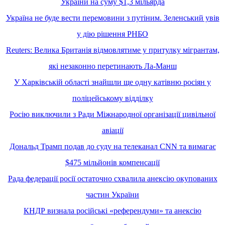
України на суму $1,3 мільярда
Україна не буде вести перемовини з путіним. Зеленський увів
у дію рішення РНБО
Reuters: Велика Британія відмовлятиме у притулку мігрантам,
які незаконно перетинають Ла-Манш
У Харківській області знайшли ще одну катівню росіян у
поліцейському відділку
Росію виключили з Ради Міжнародної організації цивільної
авіації
Дональд Трамп подав до суду на телеканал CNN та вимагає
$475 мільйонів компенсації
Рада федерації росії остаточно схвалила анексію окупованих
частин України
КНДР визнала російські «референдуми» та анексію