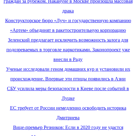
граждан за рубежом. Накануне в Москве произошла массовая
драка
Конструкторское бюро «Луч» и государственную компанию
«Артем» объединят в ракетостроительную корпорацию
Зеленский предлагает исключить возможность залога для
подозреваемых в торговле наркотиками. Законопроект уже
внесли в Раду
Ученые исследовали геном домашних кур и установили их
происхождение. Впервые эти птицы появились в Азии
СБУ усилила меры безопасности в Киеве после событий в
Луцке
ЕС требует от России немедленно освободить историка
Дмитриева
Вице-премьер Резников: Если в 2020 году не удастся