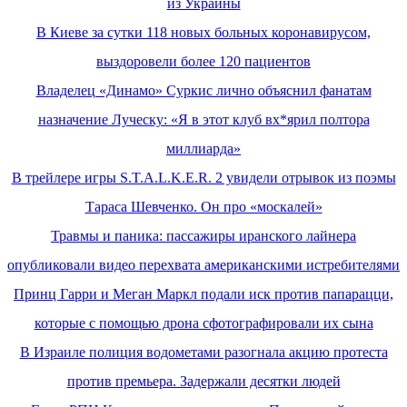
из Украины
В Киеве за сутки 118 новых больных коронавирусом,
выздоровели более 120 пациентов
Владелец «Динамо» Суркис лично объяснил фанатам
назначение Луческу: «Я в этот клуб вх*ярил полтора
миллиарда»
В трейлере игры S.T.A.L.K.E.R. 2 увидели отрывок из поэмы
Тараса Шевченко. Он про «москалей»
Травмы и паника: пассажиры иранского лайнера
опубликовали видео перехвата американскими истребителями
Принц Гарри и Меган Маркл подали иск против папарацци,
которые с помощью дрона сфотографировали их сына
В Израиле полиция водометами разогнала акцию протеста
против премьера. Задержали десятки людей