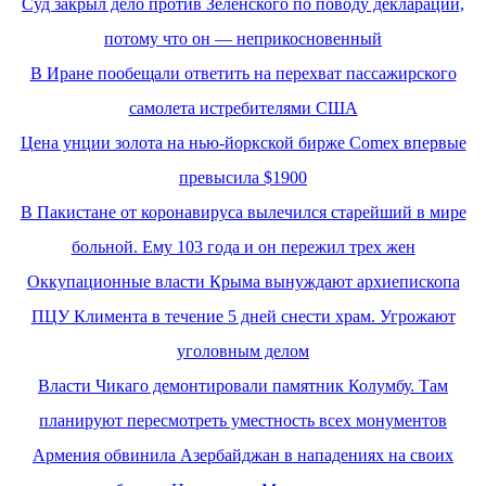
Суд закрыл дело против Зеленского по поводу декларации,
потому что он — неприкосновенный
В Иране пообещали ответить на перехват пассажирского
самолета истребителями США
Цена унции золота на нью-йоркской бирже Comex впервые
превысила $1900
В Пакистане от коронавируса вылечился старейший в мире
больной. Ему 103 года и он пережил трех жен
Оккупационные власти Крыма вынуждают архиепископа
ПЦУ Климента в течение 5 дней снести храм. Угрожают
уголовным делом
Власти Чикаго демонтировали памятник Колумбу. Там
планируют пересмотреть уместность всех монументов
Армения обвинила Азербайджан в нападениях на своих