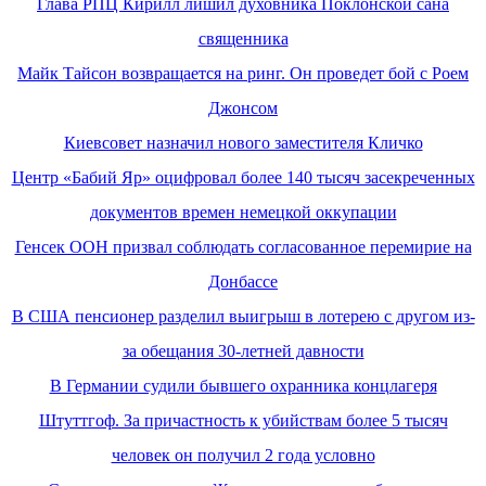
Глава РПЦ Кирилл лишил духовника Поклонской сана
священника
Майк Тайсон возвращается на ринг. Он проведет бой с Роем
Джонсом
Киевсовет назначил нового заместителя Кличко
Центр «Бабий Яр» оцифровал более 140 тысяч засекреченных
документов времен немецкой оккупации
Генсек ООН призвал соблюдать согласованное перемирие на
Донбассе
В США пенсионер разделил выигрыш в лотерею с другом из-
за обещания 30-летней давности
В Германии судили бывшего охранника концлагеря
Штуттгоф. За причастность к убийствам более 5 тысяч
человек он получил 2 года условно