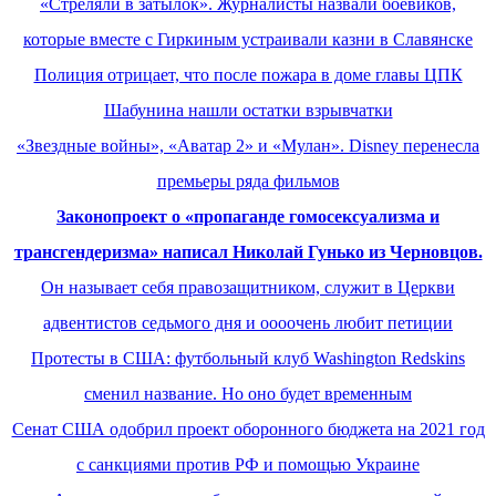
«Стреляли в затылок». Журналисты назвали боевиков,
которые вместе с Гиркиным устраивали казни в Славянске
Полиция отрицает, что после пожара в доме главы ЦПК
Шабунина нашли остатки взрывчатки
«Звездные войны», «Аватар 2» и «Мулан». Disney перенесла
премьеры ряда фильмов
Законопроект о «пропаганде гомосексуализма и
трансгендеризма» написал Николай Гунько из Черновцов.
Он называет себя правозащитником, служит в Церкви
адвентистов седьмого дня и оооочень любит петиции
Протесты в США: футбольный клуб Washington Redskins
сменил название. Но оно будет временным
Сенат США одобрил проект оборонного бюджета на 2021 год
с санкциями против РФ и помощью Украине