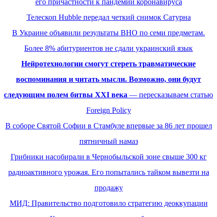
его причастности к пандемии коронавируса
Телескоп Hubble передал четкий снимок Сатурна
В Украине объявили результаты ВНО по семи предметам.
Более 8% абитуриентов не сдали украинский язык
Нейротехнологии смогут стереть травматические
воспоминания и читать мысли. Возможно, они будут
следующим полем битвы ХХІ века
— пересказываем статью
Foreign Policy
В соборе Святой Софии в Стамбуле впервые за 86 лет прошел
пятничный намаз
Грибники насобирали в Чернобыльской зоне свыше 300 кг
радиоактивного урожая. Его попытались тайком вывезти на
продажу
МИД: Правительство подготовило стратегию деоккупации