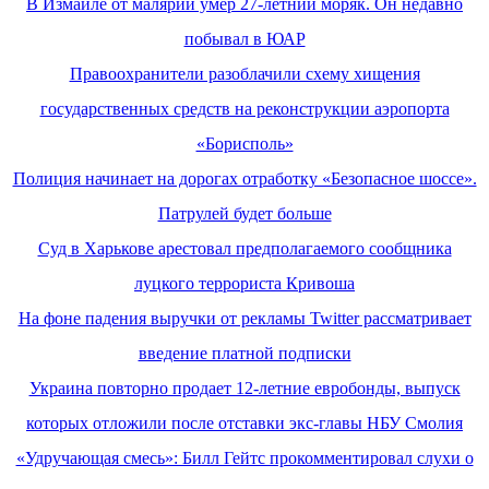
В Измаиле от малярии умер 27-летний моряк. Он недавно
побывал в ЮАР
Правоохранители разоблачили схему хищения
государственных средств на реконструкции аэропорта
«Борисполь»
Полиция начинает на дорогах отработку «Безопасное шоссе».
Патрулей будет больше
Суд в Харькове арестовал предполагаемого сообщника
луцкого террориста Кривоша
На фоне падения выручки от рекламы Twitter рассматривает
введение платной подписки
Украина повторно продает 12-летние евробонды, выпуск
которых отложили после отставки экс-главы НБУ Смолия
«Удручающая смесь»: Билл Гейтс прокомментировал слухи о