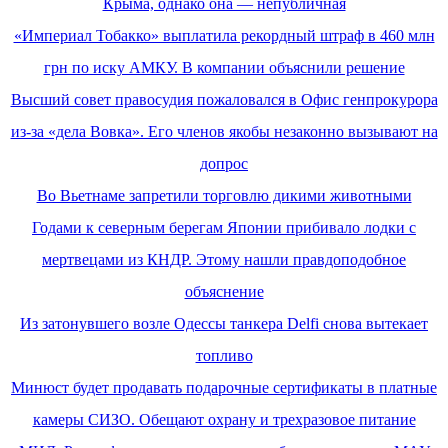
Крыма, однако она — непубличная
«Империал Тобакко» выплатила рекордный штраф в 460 млн
грн по иску АМКУ. В компании объяснили решение
Высший совет правосудия пожаловался в Офис генпрокурора
из-за «дела Вовка». Его членов якобы незаконно вызывают на
допрос
Во Вьетнаме запретили торговлю дикими животными
Годами к северным берегам Японии прибивало лодки с
мертвецами из КНДР. Этому нашли правдоподобное
объяснение
Из затонувшего возле Одессы танкера Delfi снова вытекает
топливо
Минюст будет продавать подарочные сертификаты в платные
камеры СИЗО. Обещают охрану и трехразовое питание