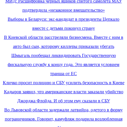
МИД: Расшифровка черных ящиков сбитого самолета МАУ
подтвердила «незаконное вмешательство»
Выборы в Беларуси: экс-кандидат в президенты Цепкало
вместе с детьми покинул страну
В Киевской области расстреляли бизнесмена. Вместе с ним в
авто был сын, которому киллеры приказали убегать
Шмыгаль пообещал ликвидировать Государственную
фискальную службу к концу года. Это является условием
транша от ЕС
Кличко просит полицию и СБУ усилить безопасность в Киеве
Кадыров заявил, что американские власти заказали убийство
Джорджа Флойда. И об этом ему сказали в СБУ
Во Львовской области задержали латвийца, одетого в форму
пограничников. Говорит, камуфляж подарила возлюбленная