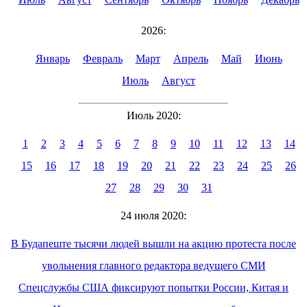
2026:
Январь
Февраль
Март
Апрель
Май
Июнь
Июль
Август
Июль 2020:
1
2
3
4
5
6
7
8
9
10
11
12
13
14
15
16
17
18
19
20
21
22
23
24
25
26
27
28
29
30
31
24 июля 2020:
В Будапеште тысячи людей вышли на акцию протеста после
увольнения главного редактора ведущего СМИ
Спецслужбы США фиксируют попытки России, Китая и