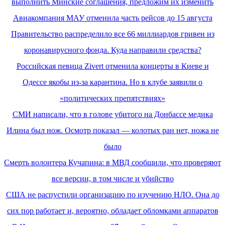
выполнить Минские соглашения, предложим их изменить
Авиакомпания МАУ отменила часть рейсов до 15 августа
Правительство распределило все 66 миллиардов гривен из
коронавирусного фонда. Куда направили средства?
Российская певица Zivert отменила концерты в Киеве и
Одессе якобы из-за карантина. Но в клубе заявили о
«политических препятствиях»
СМИ написали, что в голове убитого на Донбассе медика
Илина был нож. Осмотр показал — колотых ран нет, ножа не
было
Смерть волонтера Кучапина: в МВД сообщили, что проверяют
все версии, в том числе и убийство
США не распустили организацию по изучению НЛО. Она до
сих пор работает и, вероятно, обладает обломками аппаратов