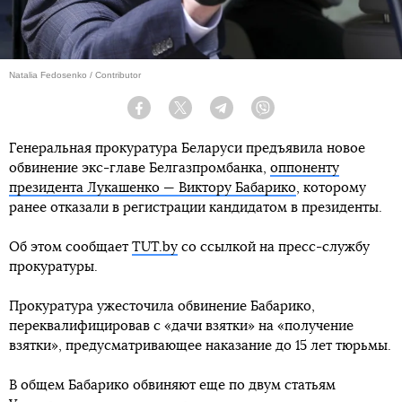
Natalia Fedosenko / Contributor
Facebook
Twitter
Telegram
Viber
Генеральная прокуратура Беларуси предъявила новое
обвинение экс-главе Белгазпромбанка,
оппоненту
президента Лукашенко — Виктору Бабарико
, которому
ранее отказали в регистрации кандидатом в президенты.
Об этом сообщает
TUT.by
со ссылкой на пресс-службу
прокуратуры.
Прокуратура ужесточила обвинение Бабарико,
переквалифицировав с «дачи взятки» на «получение
взятки», предусматривающее наказание до 15 лет тюрьмы.
В общем Бабарико обвиняют еще по двум статьям