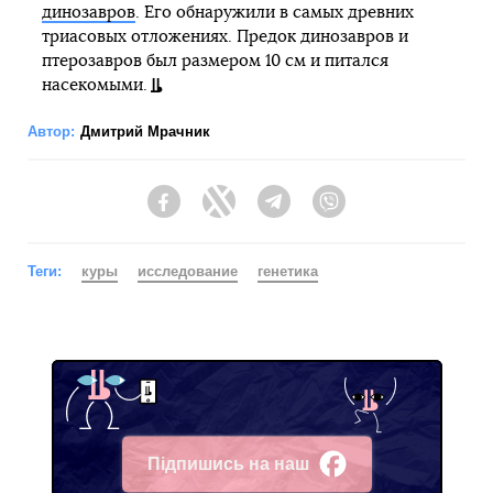
динозавров
. Его обнаружили в самых древних
триасовых отложениях. Предок динозавров и
птерозавров был размером 10 см и питался
насекомыми.
Автор:
Дмитрий Мрачник
Facebook
Twitter
Telegram
Viber
Теги:
куры
исследование
генетика
Підпишись на наш
Facebook