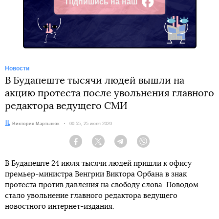
Підпишись на наш
Facebook
Новости
В Будапеште тысячи людей вышли на
акцию протеста после увольнения главного
редактора ведущего СМИ
Автор:
Виктория Мартынюк
Дата:
00:55, 25 июля 2020
Facebook
Twitter
Telegram
Viber
В Будапеште 24 июля тысячи людей пришли к офису
премьер-министра Венгрии Виктора Орбана в знак
протеста против давления на свободу слова. Поводом
стало увольнение главного редактора ведущего
новостного интернет-издания.