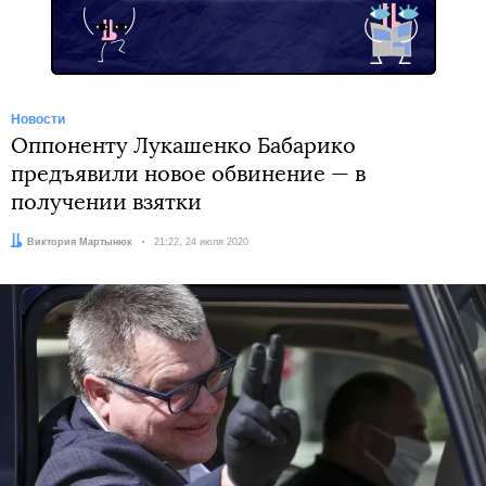
Новости
Оппоненту Лукашенко Бабарико
предъявили новое обвинение — в
получении взятки
Автор:
Виктория Мартынюк
Дата:
21:22, 24 июля 2020