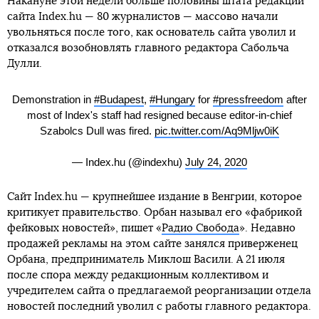
Накануне этой недели больше половины штата редакции
сайта Index.hu — 80 журналистов — массово начали
увольняться после того, как основатель сайта уволил и
отказался возобновлять главного редактора Сабольча
Дулли.
Demonstration in
#Budapest
,
#Hungary
for
#pressfreedom
after
most of Index's staff had resigned because editor-in-chief
Szabolcs Dull was fired.
pic.twitter.com/Aq9Mljw0iK
— Index.hu (@indexhu)
July 24, 2020
Сайт Index.hu — крупнейшее издание в Венгрии, которое
критикует правительство. Орбан называл его «фабрикой
фейковых новостей», пишет «
Радио Свобода
». Недавно
продажей рекламы на этом сайте занялся приверженец
Орбана, предприниматель Миклош Васили. А 21 июля
после спора между редакционным коллективом и
учредителем сайта о предлагаемой реорганизации отдела
новостей последний уволил с работы главного редактора.