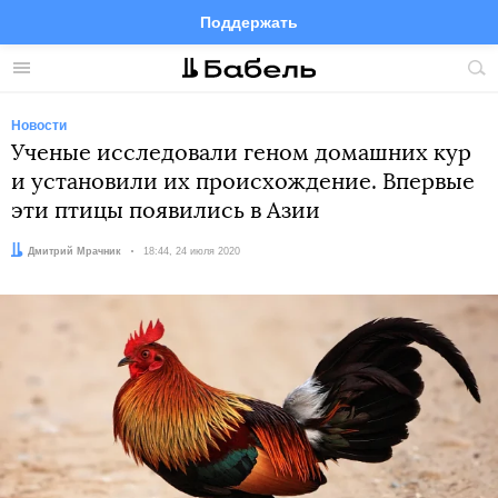
Поддержать
Facebook
Telegram
Twitter
Instagram
Меню
Пои
по
сай
Новости
Ученые исследовали геном домашних кур
и установили их происхождение. Впервые
эти птицы появились в Азии
Автор:
Дмитрий Мрачник
Дата:
18:44, 24 июля 2020