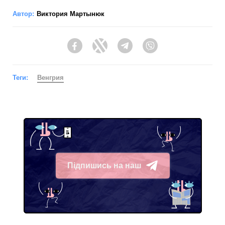
Автор:
Виктория Мартынюк
Facebook
Twitter
Telegram
Viber
Теги:
Венгрия
Підпишись на наш
Telegram