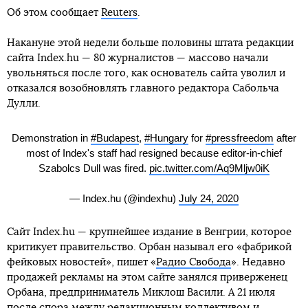
Об этом сообщает
Reuters
.
Накануне этой недели больше половины штата редакции
сайта Index.hu — 80 журналистов — массово начали
увольняться после того, как основатель сайта уволил и
отказался возобновлять главного редактора Сабольча
Дулли.
Demonstration in
#Budapest
,
#Hungary
for
#pressfreedom
after
most of Index's staff had resigned because editor-in-chief
Szabolcs Dull was fired.
pic.twitter.com/Aq9Mljw0iK
— Index.hu (@indexhu)
July 24, 2020
Сайт Index.hu — крупнейшее издание в Венгрии, которое
критикует правительство. Орбан называл его «фабрикой
фейковых новостей», пишет «
Радио Свобода
». Недавно
продажей рекламы на этом сайте занялся приверженец
Орбана, предприниматель Миклош Васили. А 21 июля
после спора между редакционным коллективом и