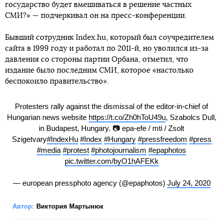
государство будет вмешиваться в решение частных
СМИ?» — подчеркивал он на пресс-конференции.
Бывший сотрудник Index.hu, который был соучредителем
сайта в 1999 году и работал по 2011-й, но уволился из-за
давления со стороны партии Орбана, отметил, что
издание было последним СМИ, которое «настолько
беспокоило правительство».
Protesters rally against the dismissal of the editor-in-chief of
Hungarian news website
https://t.co/Zh0hToU49u
, Szabolcs Dull,
in Budapest, Hungary. 📷 epa-efe / mti / Zsolt
Szigetvary
#IndexHu
#Index
#Hungary
#pressfreedom
#press
#media
#protest
#photojournalism
#epaphotos
pic.twitter.com/byO1hAFEKk
— european pressphoto agency (@epaphotos)
July 24, 2020
Автор:
Виктория Мартынюк