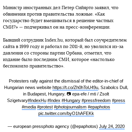
Министр иностранных дел Петер Сийярто заявил, что
обвинения против правительства ложные. «Как
государство будет вмешиваться в решение частных
СМИ?» — подчеркивал он на пресс-конференции.
Бывший сотрудник Index.hu, который был соучредителем
сайта в 1999 году и работал по 2011-й, но уволился из-за
давления со стороны партии Орбана, отметил, что
издание было последним СМИ, которое «настолько
беспокоило правительство».
Protesters rally against the dismissal of the editor-in-chief of
Hungarian news website
https://t.co/Zh0hToU49u
, Szabolcs Dull,
in Budapest, Hungary. 📷 epa-efe / mti / Zsolt
Szigetvary
#IndexHu
#Index
#Hungary
#pressfreedom
#press
#media
#protest
#photojournalism
#epaphotos
pic.twitter.com/byO1hAFEKk
— european pressphoto agency (@epaphotos)
July 24, 2020