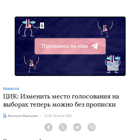
Підпишись на наш
Telegram
Новости
ЦИК: Изменить место голосования на
выборах теперь можно без прописки
Автор:
Виктория Мартынюк
Дата:
23:38, 24 июля 2020
Facebook
Twitter
Telegram
Viber