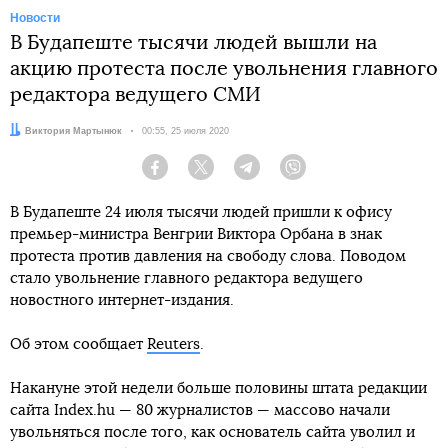
Новости
В Будапеште тысячи людей вышли на
акцию протеста после увольнения главного
редактора ведущего СМИ
Автор:
Виктория Мартынюк
Дата:
00:55, 25 июля 2020
Facebook
Twitter
Telegram
Viber
В Будапеште 24 июля тысячи людей пришли к офису
премьер-министра Венгрии Виктора Орбана в знак
протеста против давления на свободу слова. Поводом
стало увольнение главного редактора ведущего
новостного интернет-издания.
Об этом сообщает
Reuters
.
Накануне этой недели больше половины штата редакции
сайта Index.hu — 80 журналистов — массово начали
увольняться после того, как основатель сайта уволил и