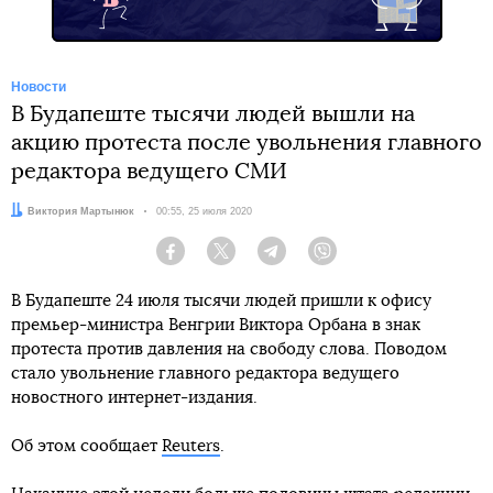
Новости
В Будапеште тысячи людей вышли на
акцию протеста после увольнения главного
редактора ведущего СМИ
Автор:
Виктория Мартынюк
Дата:
00:55, 25 июля 2020
Facebook
Twitter
Telegram
Viber
В Будапеште 24 июля тысячи людей пришли к офису
премьер-министра Венгрии Виктора Орбана в знак
протеста против давления на свободу слова. Поводом
стало увольнение главного редактора ведущего
новостного интернет-издания.
Об этом сообщает
Reuters
.