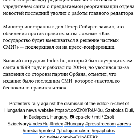
учредителем сайта о предлагаемой реорганизации отдела
новостей последний уволил с работы главного редактора.
Министр иностранных дел Петер Сийярто заявил, что
обвинения против правительства ложные. «Как
государство будет вмешиваться в решение частных
СМИ?» — подчеркивал он на пресс-конференции.
Бывший сотрудник Index.hu, который был соучредителем
сайта в 1999 году и работал по 2011-й, но уволился из-за
давления со стороны партии Орбана, отметил, что
издание было последним СМИ, которое «настолько
беспокоило правительство».
Protesters rally against the dismissal of the editor-in-chief of
Hungarian news website
https://t.co/Zh0hToU49u
, Szabolcs Dull,
in Budapest, Hungary. 📷 epa-efe / mti / Zsolt
Szigetvary
#IndexHu
#Index
#Hungary
#pressfreedom
#press
#media
#protest
#photojournalism
#epaphotos
pic.twitter.com/byO1hAFEKk