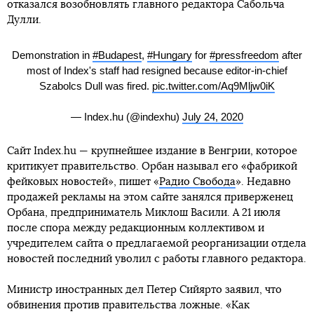
отказался возобновлять главного редактора Сабольча
Дулли.
Demonstration in
#Budapest
,
#Hungary
for
#pressfreedom
after
most of Index's staff had resigned because editor-in-chief
Szabolcs Dull was fired.
pic.twitter.com/Aq9Mljw0iK
— Index.hu (@indexhu)
July 24, 2020
Сайт Index.hu — крупнейшее издание в Венгрии, которое
критикует правительство. Орбан называл его «фабрикой
фейковых новостей», пишет «
Радио Свобода
». Недавно
продажей рекламы на этом сайте занялся приверженец
Орбана, предприниматель Миклош Васили. А 21 июля
после спора между редакционным коллективом и
учредителем сайта о предлагаемой реорганизации отдела
новостей последний уволил с работы главного редактора.
Министр иностранных дел Петер Сийярто заявил, что
обвинения против правительства ложные. «Как