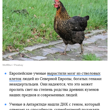
WolfBlur / Pixabay
Европейские ученые
вырастили мозг из стволовых
клеток
людей из Северной Европы, богатых генами
неандертальцев. Они надеются, что это может
пролить свет на степень родства древних кузенов
наших предков и современных людей.
Ученые в Антарктиде нашли ДНК с геном, который
отвечает за
способность супербактерий подавлять