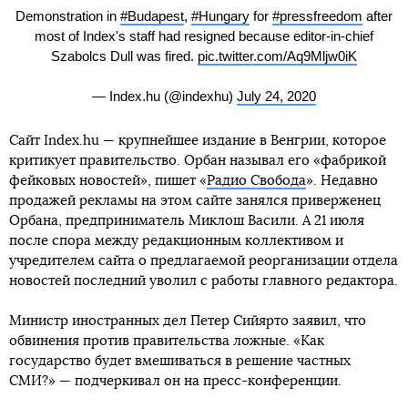
Demonstration in
#Budapest
,
#Hungary
for
#pressfreedom
after
most of Index's staff had resigned because editor-in-chief
Szabolcs Dull was fired.
pic.twitter.com/Aq9Mljw0iK
— Index.hu (@indexhu)
July 24, 2020
Сайт Index.hu — крупнейшее издание в Венгрии, которое
критикует правительство. Орбан называл его «фабрикой
фейковых новостей», пишет «
Радио Свобода
». Недавно
продажей рекламы на этом сайте занялся приверженец
Орбана, предприниматель Миклош Васили. А 21 июля
после спора между редакционным коллективом и
учредителем сайта о предлагаемой реорганизации отдела
новостей последний уволил с работы главного редактора.
Министр иностранных дел Петер Сийярто заявил, что
обвинения против правительства ложные. «Как
государство будет вмешиваться в решение частных
СМИ?» — подчеркивал он на пресс-конференции.