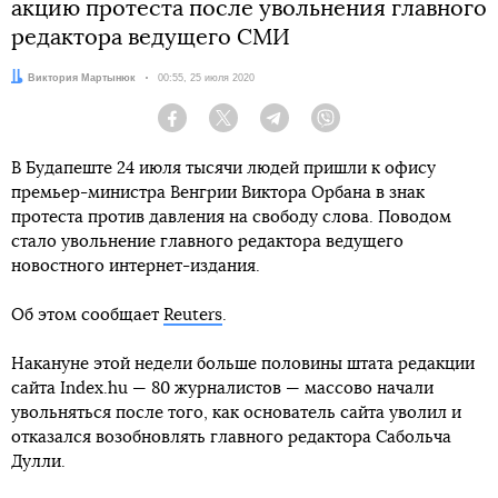
акцию протеста после увольнения главного
редактора ведущего СМИ
Автор:
Виктория Мартынюк
Дата:
00:55, 25 июля 2020
Facebook
Twitter
Telegram
Viber
В Будапеште 24 июля тысячи людей пришли к офису
премьер-министра Венгрии Виктора Орбана в знак
протеста против давления на свободу слова. Поводом
стало увольнение главного редактора ведущего
новостного интернет-издания.
Об этом сообщает
Reuters
.
Накануне этой недели больше половины штата редакции
сайта Index.hu — 80 журналистов — массово начали
увольняться после того, как основатель сайта уволил и
отказался возобновлять главного редактора Сабольча
Дулли.