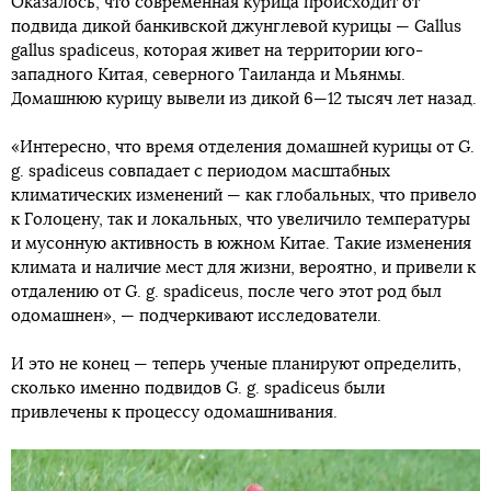
Оказалось, что современная курица происходит от
подвида дикой банкивской джунглевой курицы — Gallus
gallus spadiceus, которая живет на территории юго-
западного Китая, северного Таиланда и Мьянмы.
Домашнюю курицу вывели из дикой 6—12 тысяч лет назад.
«Интересно, что время отделения домашней курицы от G.
g. spadiceus совпадает с периодом масштабных
климатических изменений — как глобальных, что привело
к Голоцену, так и локальных, что увеличило температуры
и мусонную активность в южном Китае. Такие изменения
климата и наличие мест для жизни, вероятно, и привели к
отдалению от G. g. spadiceus, после чего этот род был
одомашнен», — подчеркивают исследователи.
И это не конец — теперь ученые планируют определить,
сколько именно подвидов G. g. spadiceus были
привлечены к процессу одомашнивания.