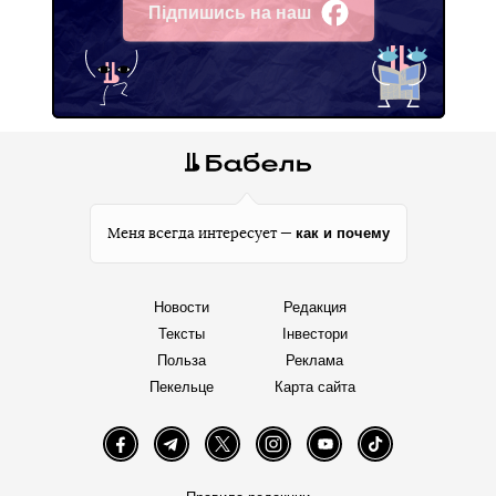
Підпишись на наш
Facebook
как и почему
Меня всегда интересует —
Новости
Редакция
Тексты
Інвестори
Польза
Реклама
Пекельце
Карта сайта
Facebook
Telegram
Twitter
Instagram
YouTube
TikTok