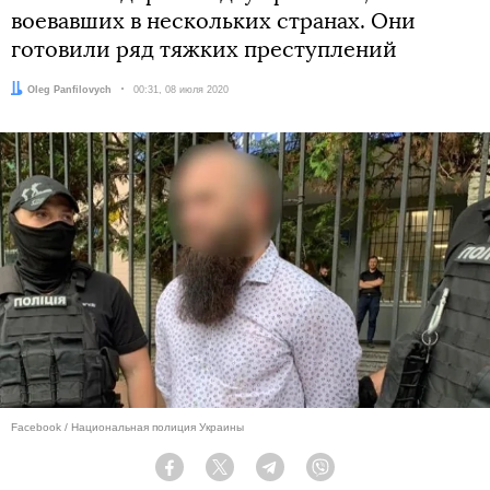
воевавших в нескольких странах. Они
готовили ряд тяжких преступлений
Автор:
Oleg Panfilovych
Дата:
00:31, 08 июля 2020
Facebook / Национальная полиция Украины
Facebook
Twitter
Telegram
Viber