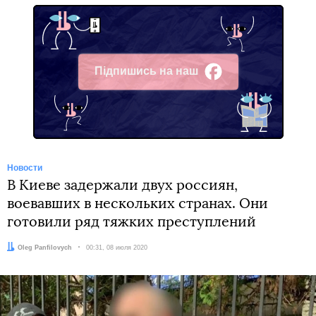
Підпишись на наш
Facebook
Новости
В Киеве задержали двух россиян,
воевавших в нескольких странах. Они
готовили ряд тяжких преступлений
Автор:
Oleg Panfilovych
Дата:
00:31, 08 июля 2020