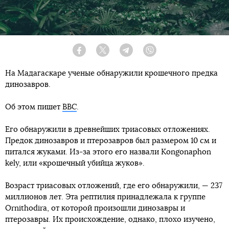
Facebook
Twitter
Telegram
Viber
На Мадагаскаре ученые обнаружили крошечного предка
динозавров.
Об этом пишет
ВВС
.
Его обнаружили в древнейших триасовых отложениях.
Предок динозавров и птерозавров был размером 10 см и
питался жуками. Из-за этого его назвали Kongonaphon
kely, или «крошечный убийца жуков».
Возраст триасовых отложений, где его обнаружили, — 237
миллионов лет. Эта рептилия принадлежала к группе
Ornithodira, от которой произошли динозавры и
птерозавры. Их происхождение, однако, плохо изучено,