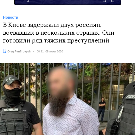
Новости
В Киеве задержали двух россиян,
воевавших в нескольких странах. Они
готовили ряд тяжких преступлений
Автор:
Oleg Panfilovych
Дата:
00:31, 08 июля 2020