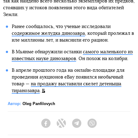
так как найдено всего несколько экземпляров их предков,
стоявших у истоков появления этого вида обитателей
Земли.
Ранее сообщалось, что ученые исследовали
содержимое желудка динозавра
, который пролежал в
иле миллионы лет, и выяснили его рацион.
В Мьянме обнаружили останки
самого маленького из
известных науке динозавров
. Он похож на колибри.
В апреле прошлого года на онлайн-площадке для
проведения аукционов eBay появился необычный
товар —
на продажу выставили скелет детеныша
тиранозавра
.
Автор:
Oleg Panfilovych
Facebook
Twitter
Telegram
Viber