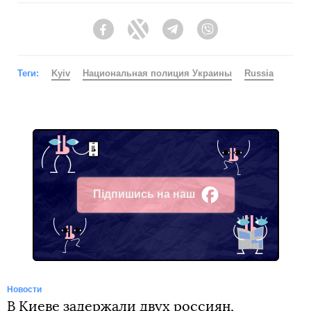
Facebook
Twitter
Telegram
Viber
Теги:
Kyiv
Национальная полиция Украины
Russia
Підпишись на наш
Facebook
Новости
В Киеве задержали двух россиян,