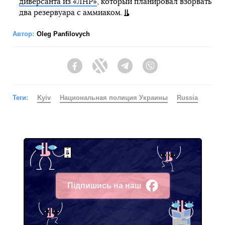
диверсанта из «ЛНР»
, который планировал взорвать
два резервуара с аммиаком.
Автор:
Oleg Panfilovych
Facebook
Twitter
Telegram
Viber
Теги:
Kyiv
Национальная полиция Украины
Russia
Підпишись на наш
Facebook