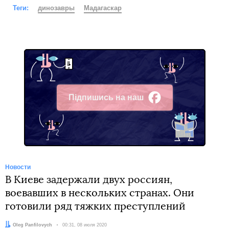
Теги:
динозавры
Мадагаскар
Підпишись на наш
Facebook
Новости
В Киеве задержали двух россиян,
воевавших в нескольких странах. Они
готовили ряд тяжких преступлений
Автор:
Oleg Panfilovych
Дата:
00:31, 08 июля 2020