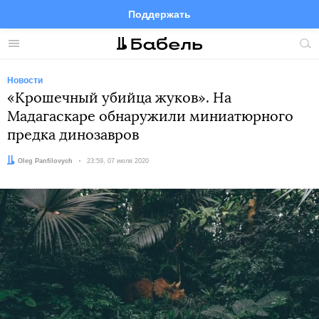
Поддержать
Facebook
Telegram
Twitter
Instagram
Меню
Пои
по
сай
Новости
«Крошечный убийца жуков». На
Мадагаскаре обнаружили миниатюрного
предка динозавров
Автор:
Oleg Panfilovych
Дата:
23:59, 07 июля 2020