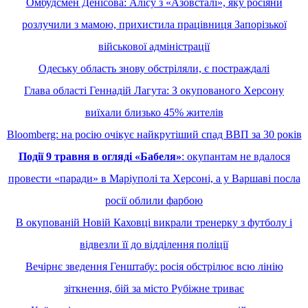
Омбудсмен Денісова: Алісу з «Азовсталі», яку росіяни
розлучили з мамою, прихистила працівниця Запорізької
військової адміністрації
Одеську область знову обстріляли, є постраждалі
Глава області Геннадій Лагута: З окупованого Херсону
виїхали близько 45% жителів
Bloomberg: на росію очікує найкрутіший спад ВВП за 30 років
Події 9 травня в огляді «Бабеля»
: окупантам не вдалося
провести «паради» в Маріуполі та Херсоні, а у Варшаві посла
росії облили фарбою
В окупованій Новій Каховці викрали тренерку з футболу і
відвезли її до відділення поліції
Вечірнє зведення Генштабу: росія обстрілює всю лінію
зіткнення, бій за місто Рубіжне триває