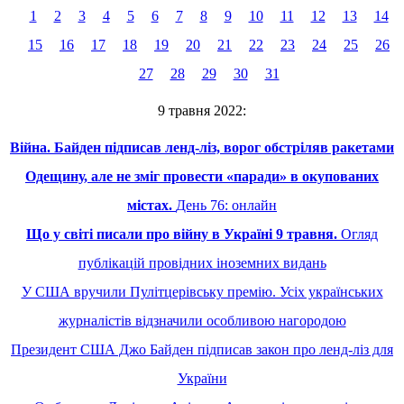
1
2
3
4
5
6
7
8
9
10
11
12
13
14
15
16
17
18
19
20
21
22
23
24
25
26
27
28
29
30
31
9 травня 2022:
Війна. Байден підписав ленд-ліз, ворог обстріляв ракетами
Одещину, але не зміг провести «паради» в окупованих
містах.
День 76: онлайн
Що у світі писали про війну в Україні 9 травня.
Огляд
публікацій провідних іноземних видань
У США вручили Пулітцерівську премію. Усіх українських
журналістів відзначили особливою нагородою
Президент США Джо Байден підписав закон про ленд-ліз для
України