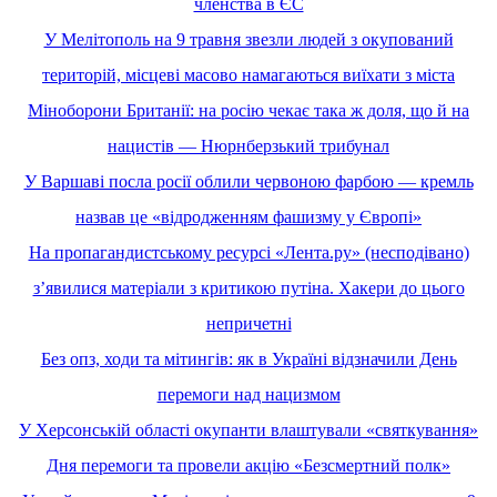
членства в ЄС
У Мелітополь на 9 травня звезли людей з окупований
територій, місцеві масово намагаються виїхати з міста
Міноборони Британії: на росію чекає така ж доля, що й на
нацистів — Нюрнберзький трибунал
У Варшаві посла росії облили червоною фарбою — кремль
назвав це «відродженням фашизму у Європі»
На пропагандистському ресурсі «Лента.ру» (несподівано)
зʼявилися матеріали з критикою путіна. Хакери до цього
непричетні
Без опз, ходи та мітингів: як в Україні відзначили День
перемоги над нацизмом
У Херсонській області окупанти влаштували «святкування»
Дня перемоги та провели акцію «Безсмертний полк»