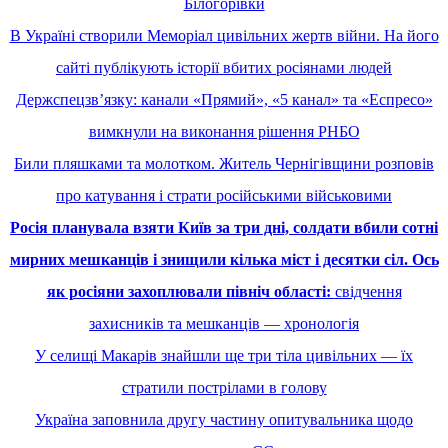
Білогорівки
В Україні створили Меморіал цивільних жертв війни. На його
сайті публікують історії вбитих росіянами людей
Держспецзв’язку: канали «Прямий», «5 канал» та «Еспресо»
вимкнули на виконання рішення РНБО
Били пляшками та молотком. Житель Чернігівщини розповів
про катування і страти російськими військовими
Росія планувала взяти Київ за три дні, солдати вбили сотні
мирних мешканців і знищили кілька міст і десятки сіл. Ось
як росіяни захоплювали північ області:
свідчення
захисників та мешканців — хронологія
У селищі Макарів знайшли ще три тіла цивільних — їх
стратили пострілами в голову
Україна заповнила другу частину опитувальника щодо