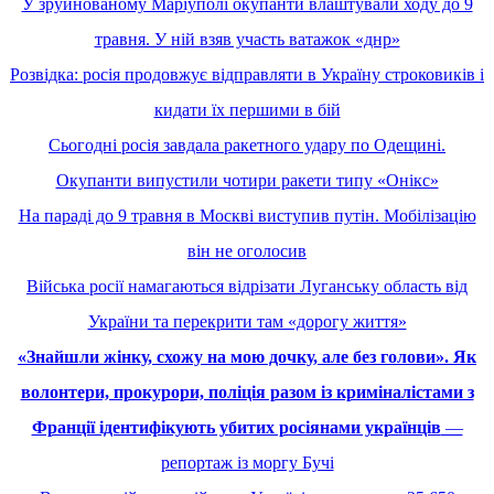
У зруйнованому Маріуполі окупанти влаштували ходу до 9
травня. У ній взяв участь ватажок «днр»
Розвідка: росія продовжує відправляти в Україну строковиків і
кидати їх першими в бій
Сьогодні росія завдала ракетного удару по Одещині.
Окупанти випустили чотири ракети типу «Онікс»
На параді до 9 травня в Москві виступив путін. Мобілізацію
він не оголосив
Війська росії намагаються відрізати Луганську область від
України та перекрити там «дорогу життя»
«Знайшли жінку, схожу на мою дочку, але без голови». Як
волонтери, прокурори, поліція разом із криміналістами з
Франції ідентифікують убитих росіянами українців
―
репортаж із моргу Бучі