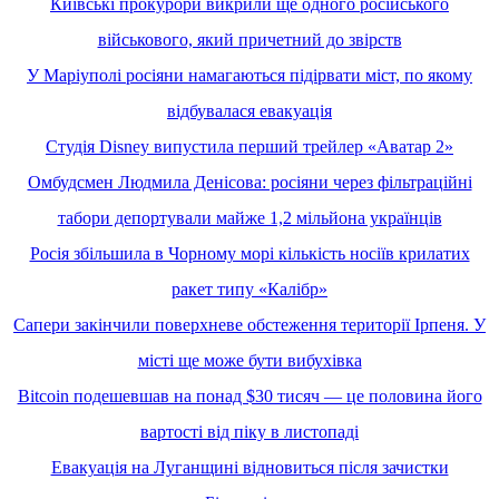
Київські прокурори викрили ще одного російського
військового, який причетний до звірств
У Маріуполі росіяни намагаються підірвати міст, по якому
відбувалася евакуація
Студія Disney випустила перший трейлер «Аватар 2»
Омбудсмен Людмила Денісова: росіяни через фільтраційні
табори депортували майже 1,2 мільйона українців
Росія збільшила в Чорному морі кількість носіїв крилатих
ракет типу «Калібр»
Сапери закінчили поверхневе обстеження території Ірпеня. У
місті ще може бути вибухівка
Bitcoin подешевшав на понад $30 тисяч — це половина його
вартості від піку в листопаді
Евакуація на Луганщині відновиться після зачистки