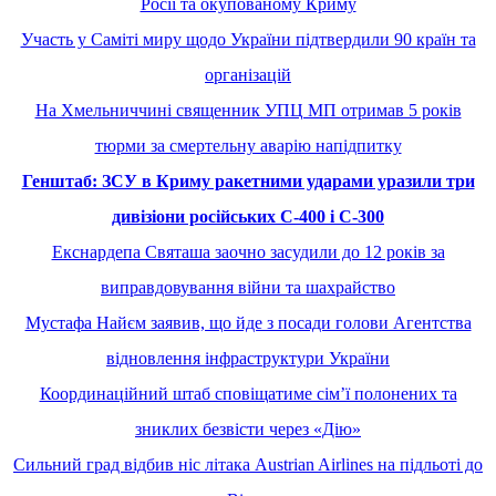
Росії та окупованому Криму
Участь у Саміті миру щодо України підтвердили 90 країн та
організацій
На Хмельниччині священник УПЦ МП отримав 5 років
тюрми за смертельну аварію напідпитку
Генштаб: ЗСУ в Криму ракетними ударами уразили три
дивізіони російських С-400 і С-300
Екснардепа Святаша заочно засудили до 12 років за
виправдовування війни та шахрайство
Мустафа Найєм заявив, що йде з посади голови Агентства
відновлення інфраструктури України
Координаційний штаб сповіщатиме сімʼї полонених та
зниклих безвісти через «Дію»
Cильний град відбив ніс літака Austrian Airlines на підльоті до