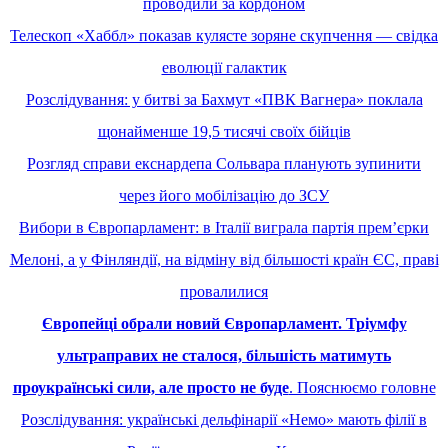
проводили за кордоном
Телескоп «Хаббл» показав кулясте зоряне скупчення — свідка
еволюції галактик
Розслідування: у битві за Бахмут «ПВК Вагнера» поклала
щонайменше 19,5 тисячі своїх бійців
Розгляд справи екснардепа Сольвара планують зупинити
через його мобілізацію до ЗСУ
Вибори в Європарламент: в Італії виграла партія премʼєрки
Мелоні, а у Фінляндії, на відміну від більшості країн ЄС, праві
провалилися
Європейці обрали новий Європарламент. Тріумфу
ультраправих не сталося, більшість матимуть
проукраїнські сили, але просто не буде
. Пояснюємо головне
Розслідування: українські дельфінарії «Немо» мають філії в