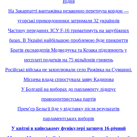
Відня
На Закарпатті вантажівка незаконно перетнула кордон —
угорські прикордонники затримали 32 українців
Частину переданих ЗСУ F-16 триматимуть на зарубіжних
базах. В Україні найбільшою проблемою буде прикриття
Братів екснардепів Медведчука та Козака підозрюють у
несплаті податків на 75 мільйонів гривень
Російські війська не захоплювали село Рижівка на Сумщині.
Місцева влада спростувала заяву Кадирова
У Болгарії на виборах до парламенту лідирує
правоцентристська партія
Премʼєр Бельгії йде у відставку після результатів
парламентських виборів
У квітні в київському фунікулері загинув 16-річний