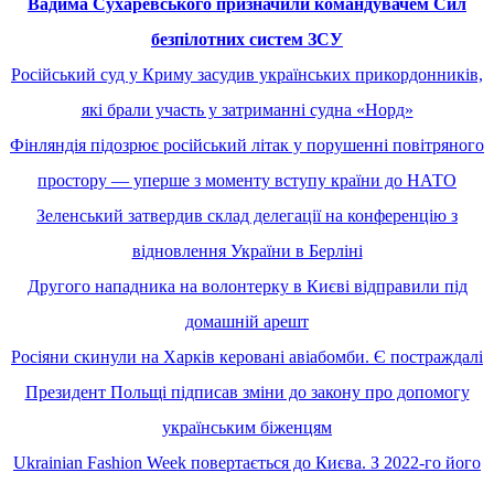
Вадима Сухаревського призначили командувачем Сил
безпілотних систем ЗСУ
Російський суд у Криму засудив українських прикордонників,
які брали участь у затриманні судна «Норд»
Фінляндія підозрює російський літак у порушенні повітряного
простору — уперше з моменту вступу країни до НАТО
Зеленський затвердив склад делегації на конференцію з
відновлення України в Берліні
Другого нападника на волонтерку в Києві відправили під
домашній арешт
Росіяни скинули на Харків керовані авіабомби. Є постраждалі
Президент Польщі підписав зміни до закону про допомогу
українським біженцям
Ukrainian Fashion Week повертається до Києва. З 2022-го його