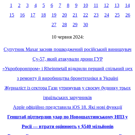
1
2
3
4
5
6
7
8
9
10
11
12
13
14
15
16
17
18
19
20
21
22
23
24
25
26
27
28
29
30
10 червня 2024:
Супутник Maxar засняв пошкоджений російський винищувач
Су-57, який атакували дрони ГУР
«Укроборонпром» і Rheinmetall відкрили перший спільний цех
з ремонту й виробництва бронетехніки в Україні
Журналіст із сектора Гази утримував у своєму будинку трьох
ізраїльських заручників
Apple офіційно представила iOS 18. Які нові функції
Генштаб підтвердив удар по Новошахтинському НПЗ у
Росії — втрати оцінюють у $540 мільйонів