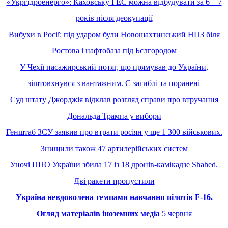
«Укргідроенерго»: Каховську ГЕС можна відбудувати за 6—7
років після деокупації
Вибухи в Росії: під ударом були Новошахтинський НПЗ біля
Ростова і нафтобаза під Бєлгородом
У Чехії пасажирський потяг, що прямував до України,
зіштовхнувся з вантажним. Є загиблі та поранені
Суд штату Джорджія відклав розгляд справи про втручання
Дональда Трампа у вибори
Генштаб ЗСУ заявив про втрати росіян у ще 1 300 військових.
Знищили також 47 артилерійських систем
Уночі ППО України збила 17 із 18 дронів-камікадзе Shahed.
Дві ракети пропустили
Україна невдоволена темпами навчання пілотів F-16.
Огляд матеріалів іноземних медіа
5 червня