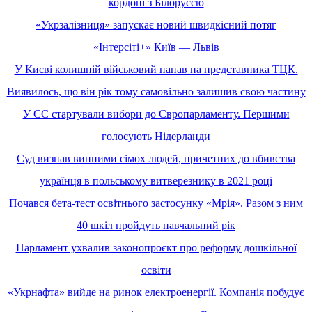
кордоні з Білоруссю
«Укрзалізниця» запускає новий швидкісний потяг
«Інтерсіті+» Київ — Львів
У Києві колишній військовий напав на представника ТЦК.
Виявилось, що він рік тому самовільно залишив свою частину
У ЄС стартували вибори до Європарламенту. Першими
голосують Нідерланди
Суд визнав винними сімох людей, причетних до вбивства
українця в польському витверезнику в 2021 році
Почався бета-тест освітнього застосунку «Мрія». Разом з ним
40 шкіл пройдуть навчальний рік
Парламент ухвалив законопроєкт про реформу дошкільної
освіти
«Укрнафта» вийде на ринок електроенергії. Компанія побудує