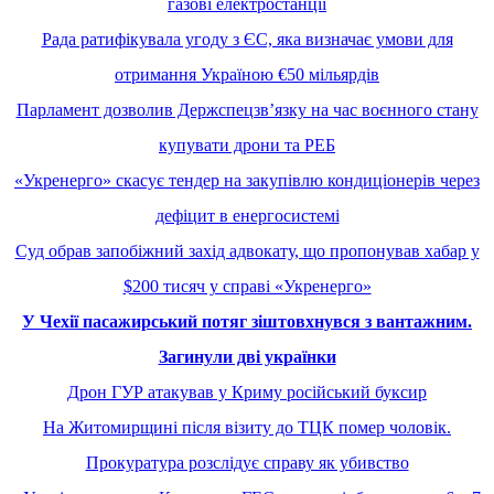
газові електростанції
Рада ратифікувала угоду з ЄС, яка визначає умови для
отримання Україною €50 мільярдів
Парламент дозволив Держспецзв’язку на час воєнного стану
купувати дрони та РЕБ
«Укренерго» скасує тендер на закупівлю кондиціонерів через
дефіцит в енергосистемі
Суд обрав запобіжний захід адвокату, що пропонував хабар у
$200 тисяч у справі «Укренерго»
У Чехії пасажирський потяг зіштовхнувся з вантажним.
Загинули дві українки
Дрон ГУР атакував у Криму російський буксир
На Житомирщині після візиту до ТЦК помер чоловік.
Прокуратура розслідує справу як убивство