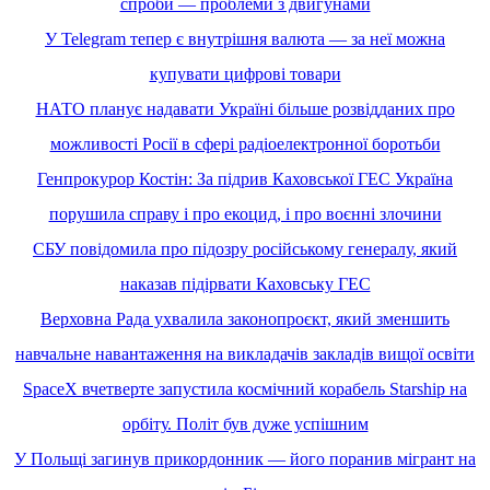
спроби — проблеми з двигунами
У Telegram тепер є внутрішня валюта — за неї можна
купувати цифрові товари
НАТО планує надавати Україні більше розвідданих про
можливості Росії в cфері радіоелектронної боротьби
Генпрокурор Костін: За підрив Каховської ГЕС Україна
порушила справу і про екоцид, і про воєнні злочини
СБУ повідомила про підозру російському генералу, який
наказав підірвати Каховську ГЕС
Верховна Рада ухвалила законопроєкт, який зменшить
навчальне навантаження на викладачів закладів вищої освіти
SpaceX вчетверте запустила космічний корабель Starship на
орбіту. Політ був дуже успішним
У Польщі загинув прикордонник — його поранив мігрант на