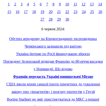
1
2
3
4
5
6
7
8
9
10
11
12
13
14
15
16
17
18
19
20
21
22
23
24
25
26
27
28
29
30
6 червня 2024:
Обстріл аеродрому на Кіровоградщині: ексрозвідника
Червінського залишили під вартою
Україна битиме по Росії французькою зброєю
Президент Зеленський відвідав Францію до 80-річчя висадки
у Нормандії. Що відомо
Франція передасть Україні винищувачі Mirage
США ввели візові санкції проти причетних до ухвалення
закону про «іноагентів» і розгону протестів у Грузії
Boeing Starliner не зміг пристикуватися до МКС з першої