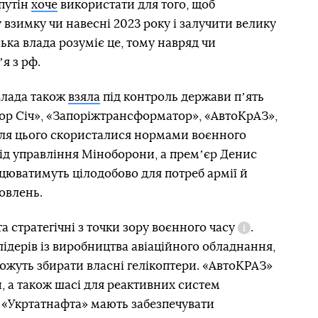
путін
хоче
використати для того, щоб
 взимку чи навесні 2023 року і залучити велику
ська влада розуміє це, тому навряд чи
я з рф.
влада також
взяла
під контроль держави пʼять
тор Січ», «Запоріжтрансформатор», «АвтоКрАЗ»,
Для цього скористалися нормами воєнного
ід управління Міноборони, а премʼєр Денис
ацюватимуть цілодобово для потреб армії й
овлень.
а стратегічні з точки зору
воєнного часу
.
Довідка
лідерів із виробництва авіаційного обладнання,
можуть збирати власні гелікоптери. «АвтоКРАЗ»
и, а також шасі для реактивних систем
а «Укртатнафта» мають забезпечувати