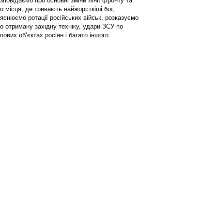
зповідаємо про основні зміни лінії фронту та
о місця, де тривають найжорсткіші бої,
яснюємо ротації російських військ, розказуємо
о отриману західну техніку, удари ЗСУ по
лових обʼєктах росіян і багато іншого.