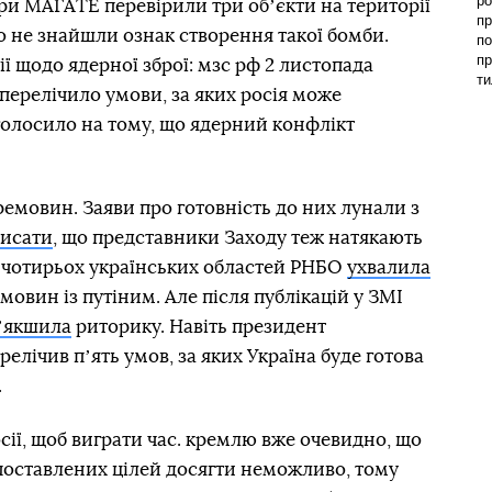
ро
ори МАГАТЕ перевірили три обʼєкти на території
пр
о не знайшли ознак створення такої бомби.
по
пр
ї щодо ядерної зброї: мзс рф 2 листопада
ти
 перелічило умови, за яких росія може
голосило на тому, що ядерний конфлікт
емовин. Заяви про готовність до них лунали з
исати
, що представники Заходу теж натякають
ї чотирьох українських областей РНБО
ухвалила
овин із путіним. Але після публікацій у ЗМІ
ʼякшила
риторику. Навіть президент
лічив пʼять умов, за яких Україна буде готова
.
ії, щоб виграти час. кремлю вже очевидно, що
оставлених цілей досягти неможливо, тому