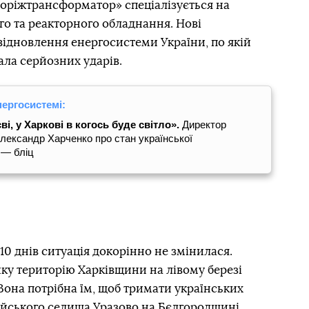
поріжтрансформатор» спеціалізується на
о та реакторного обладнання. Нові
відновлення енергосистеми України, по якій
дала серйозних ударів.
нергосистемі:
і, у Харкові в когось буде світло».
Директор
лександр Харченко про стан української
 — бліц
 10 днів ситуація докорінно не змінилася.
ку територію Харківщини на лівому березі
 Вона потрібна їм, щоб тримати українських
сійського селища Уразово на Бєлгородщині.