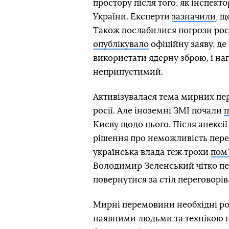
простору після того, як інспект
України. Експерти
зазначили
, щ
Також послабилися погрози росі
опублікувало
офіційну заяву, де
використати ядерну зброю, і на
неприпустимий.
Активізувалася тема мирних пер
росії. Але іноземні ЗМІ почали
п
Києву щодо цього. Після анексі
рішення про неможливість перем
українська влада теж трохи
пом
Володимир Зеленський чітко пере
повернутися за стіл переговорів
Мирні перемовини необхідні рос
наявними людьми та технікою п