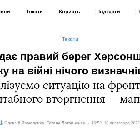
вини
Тексти
Користь
Подкасти
П
Тексти
дає правий берег Херсон
ку на війні нічого визначн
лізуємо ситуацію на фронт
табного вторгнення — мап
Автор:
Редактор:
Олексій Ярмоленко
Тетяна Логвиненко
Дата:
16:59, 10 листопада 2022