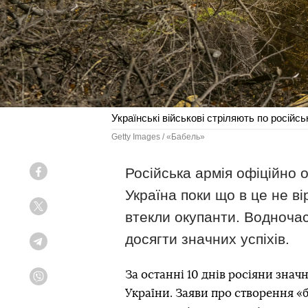
Українські військові стріляють по російсь
Getty Images / «Бабель»
Російська армія офіційно 
Facebook
Україна поки що в це не ві
Twitter
втекли окупанти. Водночас
досягти значних успіхів.
Telegram
За останні 10 днів росіяни зн
Viber
України. Заяви про створення «