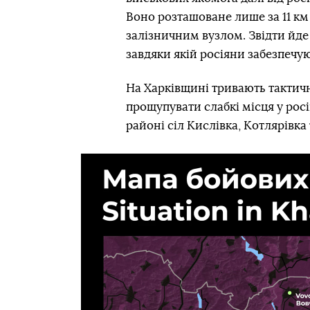
Воно розташоване лише за 11 км
залізничним вузлом. Звідти йде 
завдяки якій росіяни забезпечуют
На Харківщині тривають
тактичн
прощупувати слабкі місця у росі
районі сіл Кислівка, Котлярівка