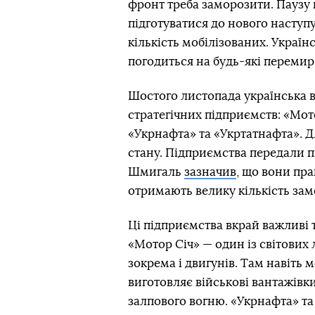
фронт треба заморозити. Паузу 
підготуватися до нового наступу
кількість мобілізованих. Україн
погодиться на будь-які перемирʼ
Шостого листопада українська 
стратегічних підприємств: «Мо
«Укрнафта» та «Укртатнафта». 
стану. Підприємства передали п
Шмигаль
зазначив
, що вони пр
отримають велику кількість зам
Ці підприємства вкрай важливі т
«Мотор Січ» — один із світових 
зокрема і двигунів. Там навіть 
виготовляє військові вантажівк
залпового вогню. «Укрнафта» т