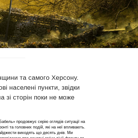
онщини та самого Херсону.
ві населені пункти, звідки
а зі сторін поки не може
абель» продовжує серію оглядів ситуації на
онті та головних подій, які на неї впливають.
йджести виходять що десять днів. Ми