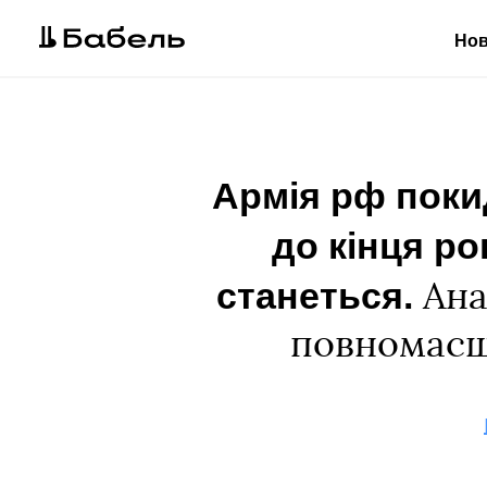
Но
Армія рф поки
до кінця ро
станеться.
Ана
повномасш