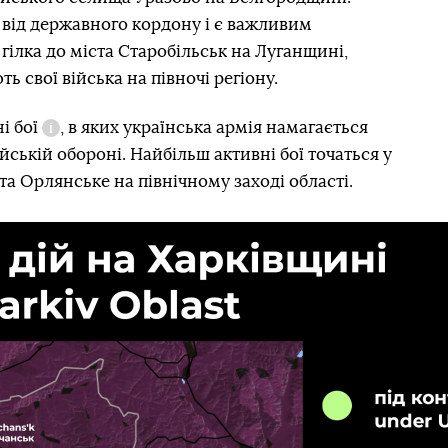
 від державного кордону і є важливим
гілка до міста Старобільськ на Луганщині,
ь свої війська на півночі регіону.
і бої
, в яких українська армія намагається
Довідка
йській обороні. Найбільш активні бої точаться у
 та Орлянське на північному заході області.