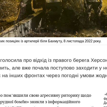
ких позиціях із артилерії біля Бахмуту, 8 листопада 2022 року.
оголосила про відхід із правого берега Херс
рить, але вже почала поступово заходити у но
 на інших фронтах через погодні умови жодн
«Б
ачно помʼякшили свою агресивну риторику щодо
фр
брудної бомби» зникли з інформаційного
Да