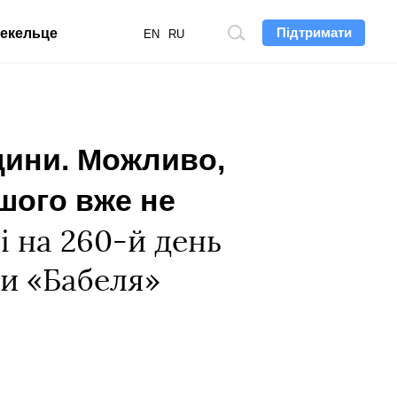
Підтримати
екельце
Пошук
EN
RU
по
сайту
щини. Можливо,
ішого вже не
і на 260-й день
и «Бабеля»