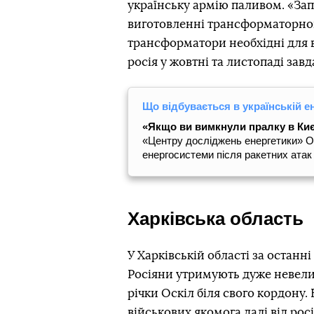
українську армію паливом. «За
виготовленні трансформаторног
трансформатори необхідні для 
росія у жовтні та листопаді зав
Що відбувається в українській е
«Якщо ви вимкнули пралку в Києв
«Центру досліджень енергетики» О
енергосистеми після ракетних атак
Харківська область
У Харківській області за останні
Росіяни утримують дуже невели
річки Оскіл біля свого кордону.
військових якомога далі від ро