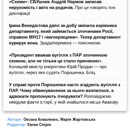
«Схеми»: СБУшник Андрій Наумов записав
нерухомість і авто на родичів.
Про це говорять їхні
декларації
Ірина Венедіктова двічі за добу змінила керівника
департаменту, який займається злочинами Росії,
справою MH17 і «вагнерівцями». Тепер департамент
курирує вона.
Зрада/перемога — пояснюємо
«Президент вважав вугілля з ПАР злочинною
схемою, але не тільки це стало причиною»
.
Колишній міністр енергетики Юрій Продан — про
вугілля, через яке судять Порошенка. Бліц
У справі проти Порошенка часто згадують вугілля з
ПАР. Чому обвинувачення за нього вхопилося, а
адвокати пропонують ігнорувати?
Розповідаємо
невідомі факти історії, у якій знайшлося місце Авакову
Автори:
Оксана Коваленко
,
Марія Жартовська
Редактор:
Євген Спірін