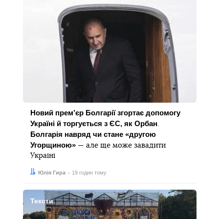
Тексти
Новий прем’єр Болгарії згортає допомогу
Україні й торгується з ЄС, як Орбан
.
Болгарія навряд чи стане «другою
Угорщиною»
— але ще може завадити
Україні
Автор:
Дата:
Юлія Гира
19 годин тому
Тексти