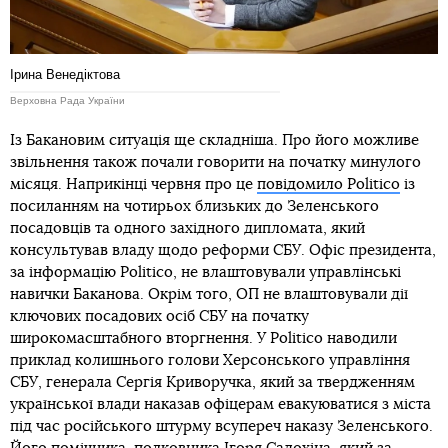
Ірина Венедіктова
Верховна Рада України
Із Бакановим ситуація ще складніша. Про його можливе
звільнення також почали говорити на початку минулого
місяця. Наприкінці червня про це
повідомило Politico
із
посиланням на чотирьох близьких до Зеленського
посадовців та одного західного дипломата, який
консультував владу щодо реформи СБУ. Офіс президента,
за інформацію Politico, не влаштовували управлінські
навички Баканова. Окрім того, ОП не влаштовували дії
ключових посадових осіб СБУ на початку
широкомасштабного вторгнення. У Politico наводили
приклад колишнього голови Херсонського управління
СБУ, генерала Сергія Криворучка, який за твердженням
української влади наказав офіцерам евакуюватися з міста
під час російського штурму всупереч наказу Зеленського.