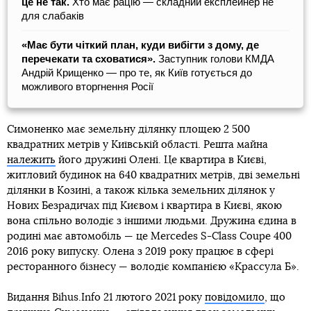
це не так.
Хто має рацію — складний експлейнер не
для слабаків
«Має бути чіткий план, куди вибігти з дому, де
перечекати та сховатися».
Заступник голови КМДА
Андрій Крищенко — про те, як Київ готується до
можливого вторгнення Росії
Симоненко має земельну ділянку площею 2 500
квадратних метрів у Київській області. Решта майна
належить
його дружині Олені. Це квартира в Києві,
житловий будинок на 640 квадратних метрів, дві земельні
ділянки в Козині, а також кілька земельних ділянок у
Нових Безрадичах під Києвом і квартира в Києві, якою
вона спільно володіє з іншими людьми. Дружина єдина в
родині має автомобіль — це Mercedes S-Class Coupe 400
2016 року випуску. Олена з 2019 року працює в сфері
ресторанного бізнесу — володіє компанією «Крассула Б».
Видання Bihus.Info 21 лютого 2021 року
повідомило
, що