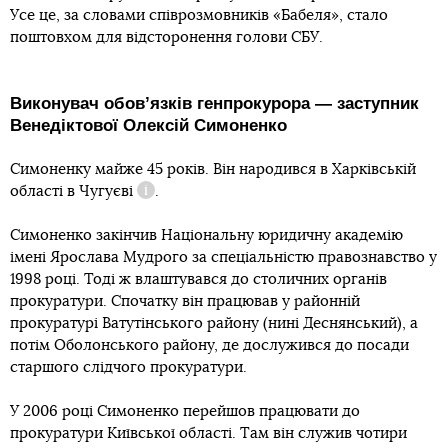
Усе це, за словами співрозмовників «Бабеля», стало
поштовхом для відсторонення голови СБУ.
Виконувач обовʼязків генпрокурора ― заступник
Венедіктової Олексій Симоненко
Симоненку майже 45 років. Він народився в Харківській
області в
Чугуєві
.
Довідка
Симоненко закінчив Національну юридичну академію
імені Ярослава Мудрого за спеціальністю правознавство у
1998 році. Тоді ж влаштувався до столичних органів
прокуратури. Спочатку він працював у районній
прокуратурі Ватутінського району (нині Деснянський), а
потім Оболонського району, де дослужився до посади
старшого слідчого прокуратури.
У 2006 році Симоненко перейшов працювати до
прокуратури Київської області. Там він служив чотири