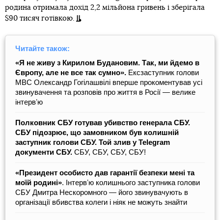
родина отримала дохід 2,2 мільйона гривень і зберігала
$90 тисяч готівкою.
Читайте також:
«Я не живу з Кирилом Будановим. Так, ми йдемо в
Європу, але не все так сумно».
Ексзаступник голови
МВС Олександр Гогілашвілі вперше прокоментував усі
звинувачення та розповів про життя в Росії — велике
інтервʼю
Полковник СБУ готував убивство генерала СБУ.
СБУ підозрює, що замовником був колишній
заступник голови СБУ. Той злив у Telegram
документи СБУ.
СБУ, СБУ, СБУ, СБУ!
«Президент особисто дав гарантії безпеки мені та
моїй родині»
. Інтервʼю колишнього заступника голови
СБУ Дмитра Нескоромного — його звинувачують в
організації вбивства колеги і ніяк не можуть знайти