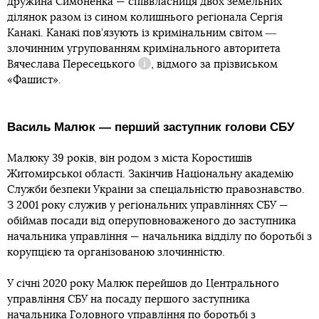
дружина Симоненка — співвласниця двох земельних
ділянок разом із сином колишнього регіонала Сергія
Канакі. Канакі пов’язують із кримінальним світом ―
злочинним угрупованням кримінального авторитета
Вячеслава Пересецького
, відмого за прізвиськом
Довідка
«Фашист».
Василь Малюк ― перший заступник голови СБУ
Малюку 39 років, він родом з міста Коростишів
Житомирської області. Закінчив Національну академію
Служби безпеки України за спеціальністю правознавство.
З 2001 року служив у регіональних управліннях СБУ —
обіймав посади від оперуповноваженого до заступника
начальника управління — начальника відділу по боротьбі з
корупцією та організованою злочинністю.
У січні 2020 року Малюк перейшов до Центрального
управління СБУ на посаду першого заступника
начальника Головного управління по боротьбі з