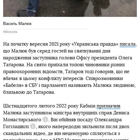
Василь Малюк
Wikimedia
На початку вересня 2021 року «Українська правда»
писала
,
що Малюк був серед гостей на святкуванні дня
народження заступника голови Офісу президента Олега
Татарова. На свято приїхали топові чиновники різних
правоохоронних відомств, Татаров тоді говорив, що не
вбачає в цьому конфлікту інтересів. Співрозмовники
«Бабеля» в СБУ і парламенті називають Малюка людиною,
близькою до Татарова.
Шістнадцятого лютого 2022 року Кабмін
призначив
Малюка заступником міністра внутрішніх справ
Дениса
Монастирського
. Він обійняв посаду
Олександра
Довідка
Гогілашвілі
, якого напередодні звільнили після двох
Довідка
скандальних відео, де він нецензурно спілкується з