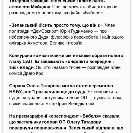
Татарова захищає Зеленський і критикують
активісти Майдану.
Про що мовчать обидві сторони —
розповідаємо у великому профайлі «Бабеля»
«Зеленський бісить просто тому, що він є».
Член
політради «ДемСокири» Юрій Гудименко — про
небезпечного Дудя, філософію порохоботів і найгіршого
олігарха Ахметова. Велике інтервʼю
Конкурсна комісія майже рік не може обрати нового
главу САП. Їм заважають конфлікти всередині і
тиск влади.
Як, хто і навіщо тисне — розповідає член
комісії Драго Кос
Справа Олега Татарова могла стати перемогою
НАБУ, але її розвалили ще до суду.
Як силовики та
судді рятували заступника голови ОП — сумна історія,
в якій знайшлося місце Ірині Венедіктовій
На пресмарафоні кореспондент «Бабеля» сказала,
що заступнику голови ОП Олегу Татарову
повернули повноваження. Зеленський відповів, що