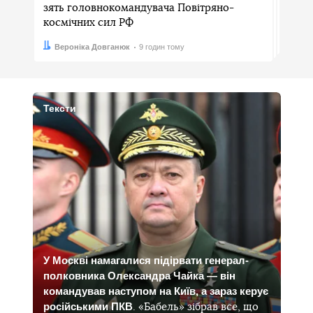
зять головнокомандувача Повітряно-
космічних сил РФ
Автор:
Дата:
Вероніка Довганюк
9 годин тому
Тексти
У Москві намагалися підірвати генерал-
полковника Олександра Чайка — він
командував наступом на Київ, а зараз керує
російськими ПКВ
. «Бабель» зібрав все, що