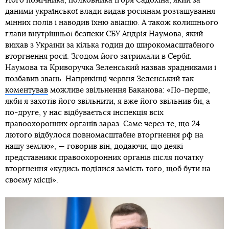
Його помічника, полковника Ігоря Садохіна, який за
даними української влади видав росіянам розташування
мінних полів і наводив їхню авіацію. А також колишнього
глави внутрішньої безпеки СБУ Андрія Наумова, який
виїхав з України за кілька годин до широкомасштабного
вторгнення росії. Згодом його затримали в Сербії.
Наумова та Криворучка Зеленський назвав зрадниками і
позбавив звань. Наприкінці червня Зеленський так
коментував
можливе звільнення Баканова: «По-перше,
якби я захотів його звільнити, я вже його звільнив би, а
по-друге, у нас відбувається інспекція всіх
правоохоронних органів зараз. Саме через те, що 24
лютого відбулося повномасштабне вторгнення рф на
нашу землю», — говорив він, додаючи, що деякі
представники правоохоронних органів після початку
вторгнення «кудись поділися замість того, щоб бути на
своєму місці».