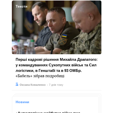
Тексти
Перші кадрові рішення Михайла Драпатого:
у командуваннях Сухопутних військ та Сил
логістики, в Генштабі та в 93 ОМБр.
«Бабель» зібрав подробиці
Автор:
Дата:
Оксана Коваленко
7 днів тому
Новини