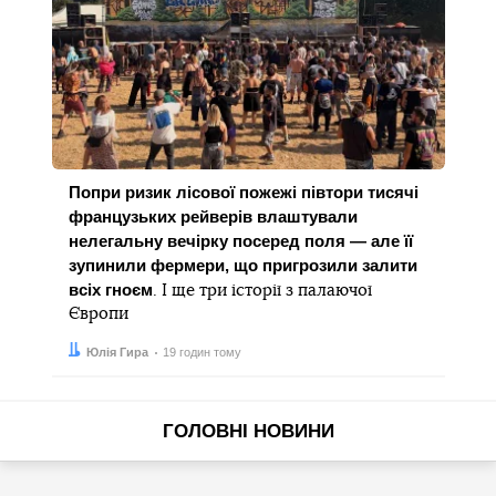
Попри ризик лісової пожежі півтори тисячі
французьких рейверів влаштували
нелегальну вечірку посеред поля — але її
зупинили фермери, що пригрозили залити
всіх гноєм
. І ще три історії з палаючої
Європи
Автор:
Дата:
Юлія Гира
19 годин тому
ГОЛОВНІ НОВИНИ