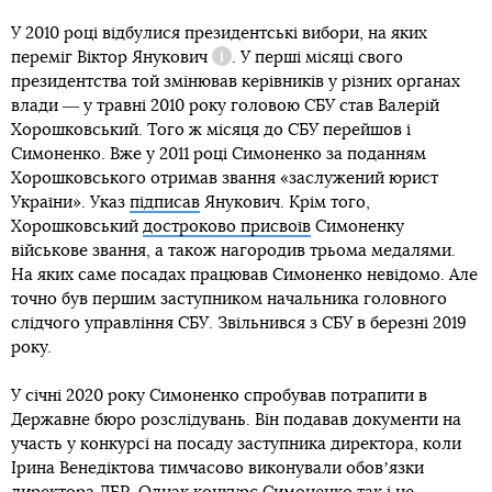
У 2010 році відбулися президентські вибори, на яких
переміг
Віктор Янукович
. У перші місяці свого
Довідка
президентства той змінював керівників у різних органах
влади ― у травні 2010 року головою СБУ став Валерій
Хорошковський. Того ж місяця до СБУ перейшов і
Симоненко. Вже у 2011 році Симоненко за поданням
Хорошковського отримав звання «заслужений юрист
України». Указ
підписав
Янукович. Крім того,
Хорошковський
достроково присвоїв
Симоненку
військове звання, а також нагородив трьома медалями.
На яких саме посадах працював Симоненко невідомо. Але
точно був першим заступником начальника головного
слідчого управління СБУ. Звільнився з СБУ в березні 2019
року.
У січні 2020 року Симоненко спробував потрапити в
Державне бюро розслідувань. Він подавав документи на
участь у конкурсі на посаду заступника директора, коли
Ірина Венедіктова тимчасово виконували обовʼязки