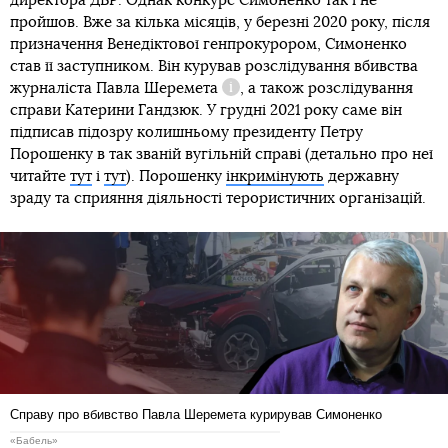
директора ДБР. Однак конкурс Симоненко так і не
пройшов. Вже за кілька місяців, у березні 2020 року, після
призначення Венедіктової генпрокурором, Симоненко
став її заступником. Він курував розслідування вбивства
журналіста
Павла Шеремета
, а також розслідування
Довідка
справи Катерини Гандзюк. У грудні 2021 року саме він
підписав підозру колишньому президенту Петру
Порошенку в так званій вугільній справі (детально про неї
читайте
тут
і
тут
). Порошенку
інкримінують
державну
зраду та сприяння діяльності терористичних організацій.
Справу про вбивство Павла Шеремета курирував Симоненко
«Бабель»