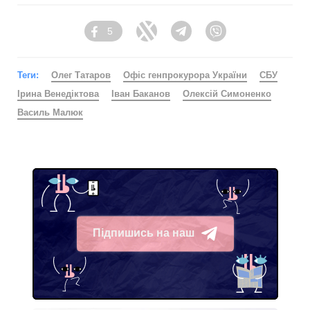
5
Facebook
Twitter
Telegram
Viber
Теги:
Олег Татаров
Офіс генпрокурора України
СБУ
Ірина Венедіктова
Іван Баканов
Олексій Симоненко
Василь Малюк
Підпишись на наш
Telegram