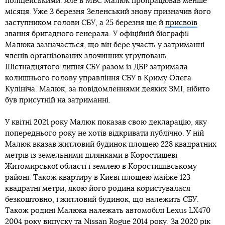
поліцейськими. Але в МВС Малюк пропрацював менше
місяця. Уже 3 березня Зеленський знову призначив його
заступником голови СБУ, а 25 березня ще й
присвоїв
звання бригадного генерала. У офіційній біографії
Малюка зазначається, що він бере участь у затриманні
членів організованих злочинних угруповань.
Шістнадцятого липня СБУ разом із ДБР затримала
колишнього голову управління СБУ в Криму Олега
Кулініча. Малюк, за повідомленнями деяких ЗМІ, нібито
був присутній на затриманні.
У квітні 2021 року Малюк показав свою декларацію, яку
попереднього року не хотів відкривати публічно. У ній
Малюк вказав житловий будинок площею 228 квадратних
метрів із земельними ділянками в Коростишеві
Житомирської області і землею в Коростишівському
районі. Також квартиру в Києві площею майже 123
квадратні метри, якою його родина користувалася
безкоштовно, і житловий будинок, що належить СБУ.
Також родині Малюка належать автомобілі Lexus LX470
2004 року випуску та Nissan Rogue 2014 року. За 2020 рік