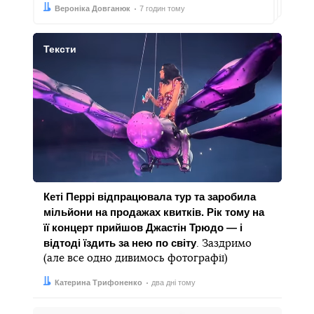
Автор:
Дата:
Вероніка Довганюк
7 годин тому
Тексти
Кеті Перрі відпрацювала тур та заробила
мільйони на продажах квитків. Рік тому на
її концерт прийшов Джастін Трюдо — і
відтоді їздить за нею по світу
. Заздримо
(але все одно дивимось фотографії)
Автор:
Дата:
Катерина Трифоненко
два дні тому