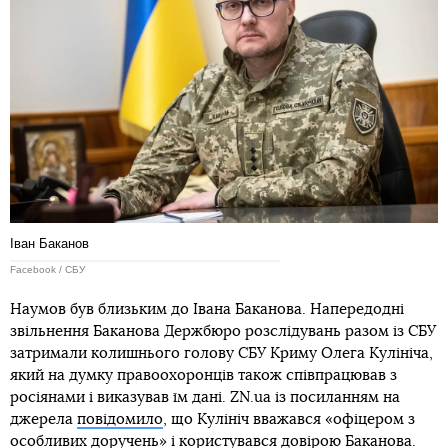
Іван Баканов
Facebook / СБУ
Наумов був близьким до Івана Баканова. Напередодні
звільнення Баканова Держбюро розслідувань разом із СБУ
затримали колишнього голову СБУ Криму Олега Кулініча,
який на думку правоохоронців також співпрацював з
росіянами і виказував їм дані. ZN.ua із посиланням на
джерела
повідомило
, що Кулініч вважався «офіцером з
особливих доручень» і користувався довірою Баканова.