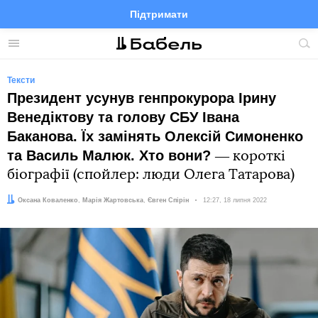
Підтримати
Facebook
Telegram
Twitter
Instagram
Меню
По
по
сай
Тексти
Президент усунув генпрокурора Ірину
Венедіктову та голову СБУ Івана
Баканова. Їх замінять Олексій Симоненко
та Василь Малюк. Хто вони?
― короткі
біографії (спойлер: люди Олега Татарова)
Автори:
Редактор:
Оксана Коваленко
,
Марія Жартовська
Євген Спірін
Дата:
12:27, 18 липня 2022