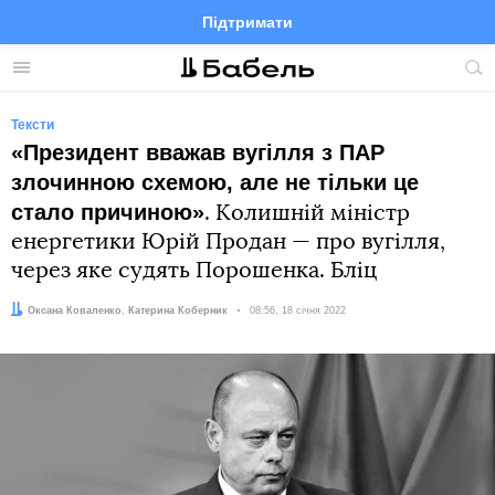
Підтримати
Facebook
Telegram
Twitter
Instagram
Меню
По
по
сай
Тексти
«Президент вважав вугілля з ПАР
злочинною схемою, але не тільки це
стало причиною»
. Колишній міністр
енергетики Юрій Продан — про вугілля,
через яке судять Порошенка. Бліц
Автор:
Редактор:
Оксана Коваленко
Катерина Коберник
Дата:
08:56, 18 січня 2022