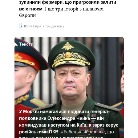
зупинили фермери, що пригрозили залити
всіх гноєм
. І ще три історії з палаючої
Європи
Автор:
Дата:
Юлія Гира
три дні тому
Тексти
У Москві намагалися підірвати генерал-
полковника Олександра Чайка — він
командував наступом на Київ, а зараз керує
російськими ПКВ
. «Бабель» зібрав все, що