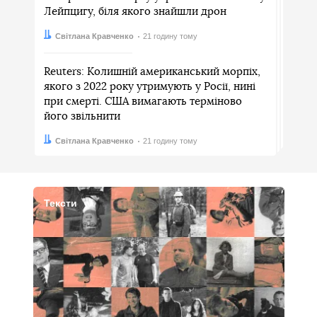
Лейпцигу, біля якого знайшли дрон
Автор:
Дата:
Світлана Кравченко
21 годину тому
Reuters: Колишній американський морпіх,
якого з 2022 року утримують у Росії, нині
при смерті. США вимагають терміново
його звільнити
Автор:
Дата:
Світлана Кравченко
21 годину тому
Тексти