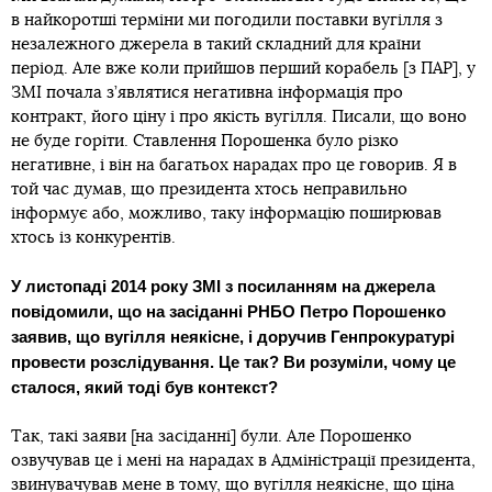
в найкоротші терміни ми погодили поставки вугілля з
незалежного джерела в такий складний для країни
період. Але вже коли прийшов перший корабель [з ПАР], у
ЗМІ почала з’являтися негативна інформація про
контракт, його ціну і про якість вугілля. Писали, що воно
не буде горіти. Ставлення Порошенка було різко
негативне, і він на багатьох нарадах про це говорив. Я в
той час думав, що президента хтось неправильно
інформує або, можливо, таку інформацію поширював
хтось із конкурентів.
У листопаді 2014 року ЗМІ з посиланням на джерела
повідомили, що на засіданні РНБО Петро Порошенко
заявив, що вугілля неякісне, і доручив Генпрокуратурі
провести розслідування. Це так? Ви розуміли, чому це
сталося, який тоді був контекст?
Так, такі заяви [на засіданні] були. Але Порошенко
озвучував це і мені на нарадах в Адміністрації президента,
звинувачував мене в тому, що вугілля неякісне, що ціна