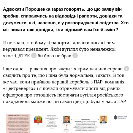
Адвокати Порошенка зараз говорять, що цю заяву він
зробив, спираючись на відповідні рапорти, довідки та
документи, які, напевно, є у розпорядженні слідства. Хто
міг писати такі довідки, і чи відомий вам їхній зміст?
Я не знаю, хто йому ті рапорти і довідки писав і чим
керувався президент. Якби вугілля було неналежної
якості,
ДТЕК
би його
не брав
.
Довідка
Довідка
І ще одне — рішення про закриття
кримінальної справи
Дов
свідчить про те, що і ціна була нормальна, і якість. В той
же час, коли прийшов перший корабель з ПАР, компанія
«Центренерго» і я почали отримувати листи від різних
офшорок про готовність постачати вугілля російського
походження майже по тій самій ціні, що була у нас з ПАР.