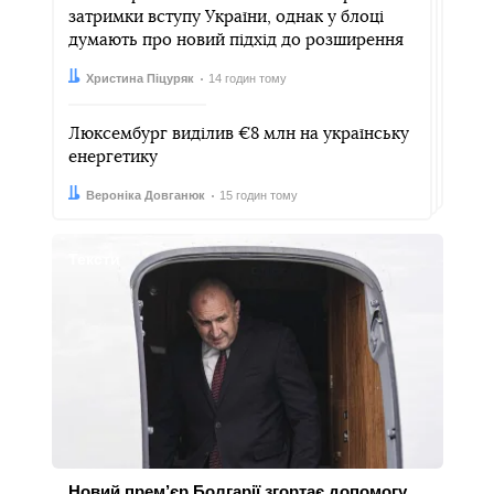
затримки вступу України, однак у блоці
думають про новий підхід до розширення
Автор:
Дата:
Христина Піцуряк
14 годин тому
Люксембург виділив €8 млн на українську
енергетику
Автор:
Дата:
Вероніка Довганюк
15 годин тому
Тексти
Новий прем’єр Болгарії згортає допомогу