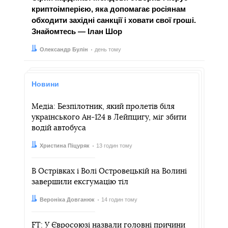
криптоімперією, яка допомагає росіянам
обходити західні санкції і ховати свої гроші.
Знайомтесь — Ілан Шор
Автор:
Дата:
Олександр Булін
день тому
Новини
Медіа: Безпілотник, який пролетів біля
українського Ан-124 в Лейпцигу, міг збити
водій автобуса
Автор:
Дата:
Христина Піцуряк
13 годин тому
В Острівках і Волі Островецькій на Волині
завершили ексгумацію тіл
Автор:
Дата:
Вероніка Довганюк
14 годин тому
FT: У Євросоюзі назвали головні причини