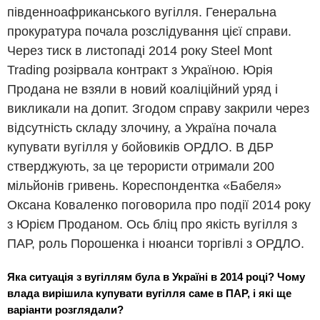
південноафриканського вугілля. Генеральна
прокуратура почала розслідування цієї справи.
Через тиск в листопаді 2014 року Steel Mont
Trading розірвала контракт з Україною. Юрія
Продана не взяли в новий коаліційний уряд і
викликали на допит. Згодом справу закрили через
відсутність складу злочину, а Україна почала
купувати вугілля у бойовиків ОРДЛО. В ДБР
стверджують, за це терористи отримали 200
мільйонів гривень. Кореспондентка «Бабеля»
Оксана Коваленко поговорила про події 2014 року
з Юрієм Проданом. Ось бліц про якість вугілля з
ПАР, роль Порошенка і нюанси торгівлі з ОРДЛО.
Яка ситуація з вугіллям була в Україні в 2014 році? Чому
влада вирішила купувати вугілля саме в ПАР, і які ще
варіанти розглядали?