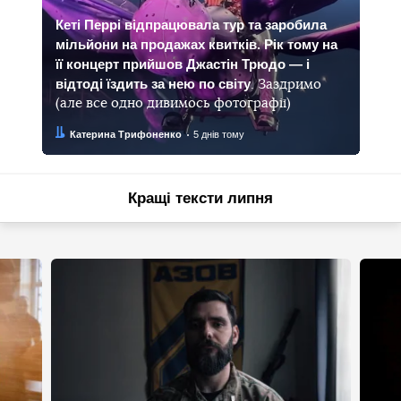
Кеті Перрі відпрацювала тур та заробила
мільйони на продажах квитків. Рік тому на
її концерт прийшов Джастін Трюдо — і
відтоді їздить за нею по світу
. Заздримо
(але все одно дивимось фотографії)
Автор:
Дата:
Катерина Трифоненко
5 днів тому
Кращі тексти липня