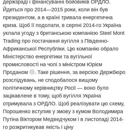
держзраді і фінансуванні бойовиків ОРДЛО.
Йдеться про 2014—2015 роки, коли він був
президентом, а в країні тривала енергетична
криза. Щоб її подолати, в серпні 2014-го Україна
уклала угоду з британською компанією Steel Mont
Trading про постачання вугілля з Південно-
Африканської Республіки. Цю компанію обрало
Міністерство енергетики та вугільної
промисловості на чолі з
міністром Юрієм
Проданом
. Таке рішення, за версією Держбюро
Довідка
розслідувань, не сподобалося вищому
політичному керівництву Росії — воно було
зацікавлене в тому, щоб вугілля Україна
отримувала з ОРДЛО. Щоб реалізувати цю схему,
Порошенко вступив у змову з кумом Володимира
Путіна Віктором Медведчуком і в листопаді 2014-
го розкритикував якість і ціну