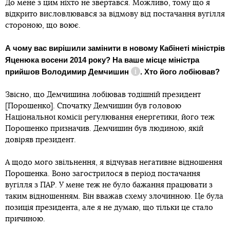
До мене з цим ніхто не звертався. Можливо, тому що я
відкрито висловлювався за відмову від постачання вугілля
стороною, що воює.
А чому вас вирішили замінити в новому Кабінеті міністрів
Яценюка восени 2014 року? На ваше місце міністра
прийшов
Володимир Демчишин
. Хто його лобіював?
Довідка
Звісно, що Демчишина лобіював тодішній президент
[Порошенко]. Спочатку Демчишин був головою
Національної комісії регулювання енергетики, його теж
Порошенко призначив. Демчишин був людиною, якій
довіряв президент.
А щодо мого звільнення, я відчував негативне відношення
Порошенка. Воно загострилося в період постачання
вугілля з ПАР. У мене теж не було бажання працювати з
таким відношенням. Він вважав схему злочинною. Це була
позиція президента, але я не думаю, що тільки це стало
причиною.