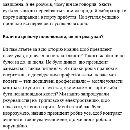
завищена. Я не розумів, чому він це говорив. Якість
вугілля завжди перевіряється в міжнародній лабораторії в
порту відправки і в порту прибуття. Це вугілля успішно
пройшло всі перевірки і успішно згоріло.
Коли ви це йому пояснювали, як він реагував?
Ви пам’ятаєте за всю історію країни, щоб президент
озвучував, що вугілля не такої якості? Такого ж ніколи не
було: ні до, ні після. Це було дивно, що президент
займається таким питанням. Я стільки років працюю в
енергетиці, є досвідченим професіоналом, невже мої
колеги — теж досвідчені професіонали — могли укласти
контракт і купити те вугілля, яке може «не горіти» або
бути невідповідної якості? Ми навіть запрошували
[журналістів] на Трипільську електростанцію, щоб
показати, як воно горить. Мені на той час було
незрозуміло, навіщо президент робив усе, щоб контракт
зупинити, і звинувачував мене, що ми щось робили
корупційно.