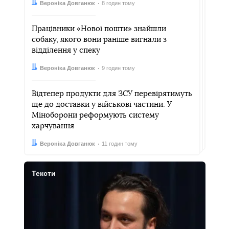
Автор:
Дата:
Вероніка Довганюк
8 годин тому
Працівники «Нової пошти» знайшли
собаку, якого вони раніше вигнали з
відділення у спеку
Автор:
Дата:
Вероніка Довганюк
9 годин тому
Відтепер продукти для ЗСУ перевірятимуть
ще до доставки у військові частини. У
Міноборони реформують систему
харчування
Автор:
Дата:
Вероніка Довганюк
11 годин тому
Тексти