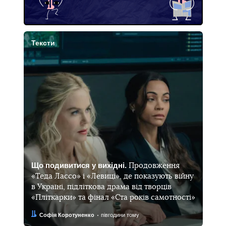
Тексти
Що подивитися у вихідні.
Продовження
«Теда Лассо» і «Левиці», де показують війну
в Україні, підліткова драма від творців
«Пліткарки» та фінал «Ста років самотності»
Автор:
Дата:
Софія Коротуненко
півгодини тому