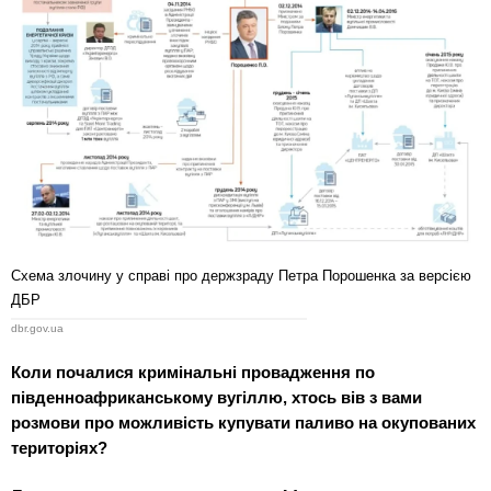
Схема злочину у справі про держзраду Петра Порошенка за версією
ДБР
dbr.gov.ua
Коли почалися кримінальні провадження по
південноафриканському вугіллю, хтось вів з вами
розмови про можливість купувати паливо на окупованих
територіях?