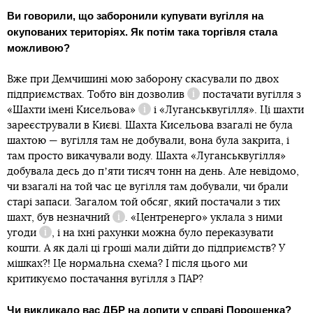
Ви говорили, що заборонили купувати вугілля на
окупованих територіях. Як потім така торгівля стала
можливою?
Вже при Демчишині мою заборону скасували по двох
підприємствах. Тобто він
дозволив
постачати вугілля з
Довідка
«Шахти імені Кисельова»
і «Луганськвугілля». Ці шахти
Довідка
зареєстрували в Києві. Шахта Кисельова взагалі не була
шахтою — вугілля там не добували, вона була закрита, і
там просто викачували воду. Шахта «Луганськвугілля»
добувала десь до пʼяти тисяч тонн на день. Але невідомо,
чи взагалі на той час це вугілля там добували, чи брали
старі запаси. Загалом той обсяг, який постачали з тих
шахт,
був незначний
. «Центренерго»
уклала з ними
Довідка
угоди
, і на їхні рахунки можна було переказувати
Довідка
кошти. А як далі ці гроші мали дійти до підприємств? У
мішках?! Це нормальна схема? І після цього ми
критикуємо постачання вугілля з ПАР?
Чи викликало вас ДБР на допити у справі Порошенка?