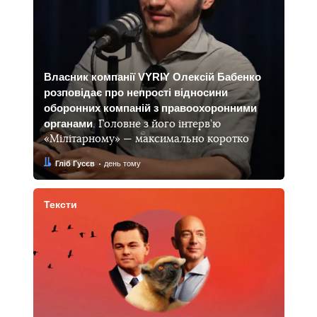
Власник компанії VYRIY Олексій Бабенко
розповідає про непрості відносини
оборонних компаній з правоохоронними
органами
. Головне з його інтерв’ю
«Мілітарному» — максимально коротко
Автор:
Дата:
Гліб Гусєв
день тому
Тексти