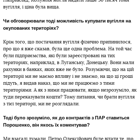
Наприклад, Колумбія могла надати лише 50 тисяч тонн
вугілля, і ціна була вища.
Чи обговорювали тоді можливість купувати вугілля на
окупованих територіях?
Крім того, що постачання вугілля фізично припинилося,
про що я вже сказав, була ще одна проблема. На той час
були підприємства, які були зареєстровані на тих
територіях, наприклад, в Луганську, Донецьку. Вони мали
рахунки в банках, яких вже не було. Розуміючи, що на цій
території ми не маємо впливу і не знаємо, на що ці гроші
підуть, я видав наказ, що ми не працюємо з тими
територіями. А як з ними працювати, якщо незрозуміло, як
туди переказувати кошти? Тому питання, чи брати вугілля
з тієї території, ми не розглядали.
Тоді було зрозуміло, як до контрактів з ПАР ставиться
Порошенко, він якось їх коментував?
Ми взагалі думали, Петро Олексійович буде вітати те, що