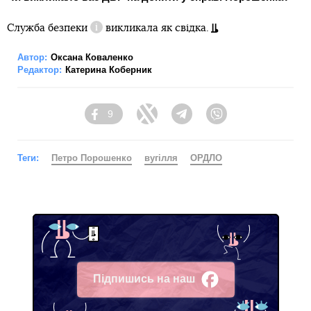
Служба безпеки
викликала як свідка.
Довідка
Автор:
Оксана Коваленко
Редактор:
Катерина Коберник
9
Facebook
Twitter
Telegram
Viber
Теги:
Петро Порошенко
вугілля
ОРДЛО
Підпишись на наш
Facebook