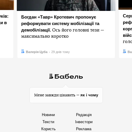
Сер
ків:
Богдан «Тавр» Кротевич пропонує
реф
и в
реформувати систему мобілізації та
корп
демобілізації.
Ось його головні тези —
вій
максимально коротко
гол
Автор:
Дата:
Валерія Цуба
29 днів тому
Авто
Дата:
Ва
як і чому
Мене завжди цікавить —
Новини
Редакція
Тексти
Інвестори
Користь
Реклама