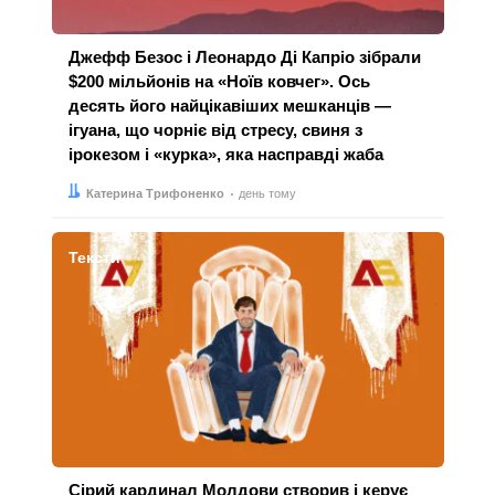
Джефф Безос і Леонардо Ді Капріо зібрали
$200 мільйонів на «Ноїв ковчег». Ось
десять його найцікавіших мешканців —
ігуана, що чорніє від стресу, свиня з
ірокезом і «курка», яка насправді жаба
Автор:
Дата:
Катерина Трифоненко
день тому
Тексти
Сірий кардинал Молдови створив і керує