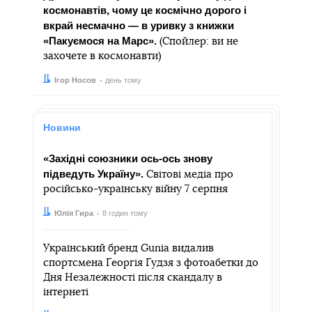
космонавтів, чому це космічно дорого і
вкрай несмачно — в уривку з книжки
«Пакуємося на Марс».
(Спойлер: ви не
захочете в космонавти)
Автор:
Дата:
Ігор Носов
день тому
Новини
«Західні союзники ось-ось знову
підведуть Україну».
Світові медіа про
російсько-українську війну 7 серпня
Автор:
Дата:
Юлія Гира
8 годин тому
Український бренд Gunia видалив
спортсмена Ґеоргія Ґудзя з фотоабетки до
Дня Незалежності після скандалу в
інтернеті