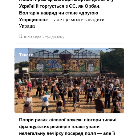
Україні й торгується з ЄС, як Орбан
.
Болгарія навряд чи стане «другою
Угорщиною»
— але ще може завадити
Україні
Автор:
Дата:
Юлія Гира
три дні тому
Тексти
Попри ризик лісової пожежі півтори тисячі
французьких рейверів влаштували
нелегальну вечірку посеред поля — але її