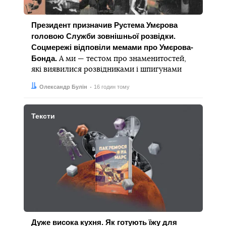
Президент призначив Рустема Умєрова
головою Служби зовнішньої розвідки.
Соцмережі відповіли мемами про Умєрова-
Бонда.
А ми — тестом про знаменитостей,
які виявилися розвідниками і шпигунами
Автор:
Дата:
Олександр Булін
16 годин тому
Тексти
Дуже висока кухня. Як готують їжу для