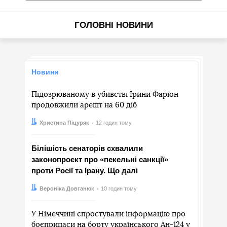
ГОЛОВНІ НОВИНИ
Новини
Підозрюваному в убивстві Ірини Фаріон
продовжили арешт на 60 діб
Автор:
Дата:
Христина Піцуряк
12 годин тому
Білішість сенаторів схвалили
законопроєкт про «пекельні санкції»
проти Росії та Ірану. Що далі
Автор:
Дата:
Вероніка Довганюк
10 годин тому
У Німеччині спростували інформацію про
боєприпаси на борту українського Ан-124 у