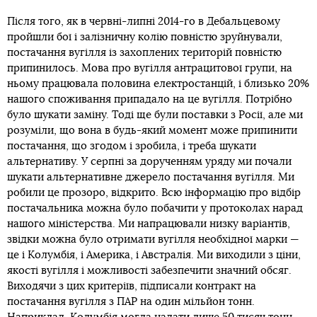
Після того, як в червні-липні 2014-го в Дебальцевому
пройшли бої і залізничну колію повністю зруйнували,
постачання вугілля із захоплених територій повністю
припинилось. Мова про вугілля антрацитової групи, на
ньому працювала половина електростанцій, і близько 20%
нашого споживання припадало на це вугілля. Потрібно
було шукати заміну. Тоді ще були поставки з Росії, але ми
розуміли, що вона в будь-який момент може припинити
постачання, що згодом і зробила, і треба шукати
альтернативу. У серпні за дорученням уряду ми почали
шукати альтернативне джерело постачання вугілля. Ми
робили це прозоро, відкрито. Всю інформацію про відбір
постачальника можна було побачити у протоколах нарад
нашого міністерства. Ми напрацювали низку варіантів,
звідки можна було отримати вугілля необхідної марки —
це і Колумбія, і Америка, і Австралія. Ми виходили з ціни,
якості вугілля і можливості забезпечити значний обсяг.
Виходячи з цих критеріїв, підписали контракт на
постачання вугілля з ПАР на один мільйон тонн.