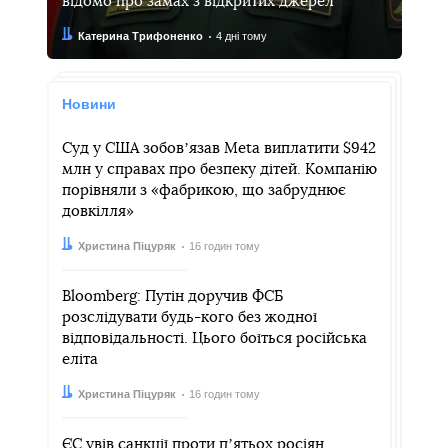
відомо про замах з відкритих джерел
Автор:
Дата:
Катерина Трифоненко
4 дні тому
Новини
Суд у США зобовʼязав Meta виплатити $942
млн у справах про безпеку дітей. Компанію
порівняли з «фабрикою, що забруднює
довкілля»
Автор:
Дата:
Христина Піцуряк
16 годин тому
Bloomberg: Путін доручив ФСБ
розслідувати будь-кого без жодної
відповідальності. Цього боїться російська
еліта
Автор:
Дата:
Христина Піцуряк
16 годин тому
ЄС увів санкції проти пʼятьох росіян,