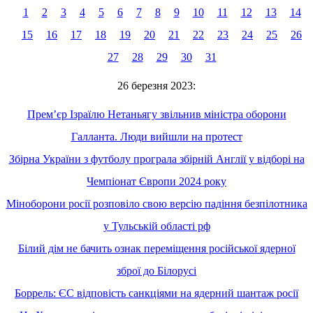
1
2
3
4
5
6
7
8
9
10
11
12
13
14
15
16
17
18
19
20
21
22
23
24
25
26
27
28
29
30
31
26 березня 2023:
Премʼєр Ізраїлю Нетаньягу звільнив міністра оборони
Галланта. Люди вийшли на протест
Збірна України з футболу програла збірній Англії у відборі на
Чемпіонат Європи 2024 року
Міноборони росії розповіло свою версію падіння безпілотника
у Тульській області рф
Білий дім не бачить ознак переміщення російської ядерної
зброї до Білорусі
Боррель: ЄС відповість санкціями на ядерний шантаж росії