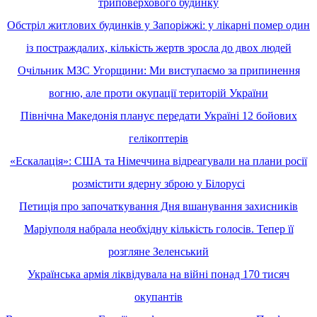
триповерхового будинку
Обстріл житлових будинків у Запоріжжі: у лікарні помер один
із постраждалих, кількість жертв зросла до двох людей
Очільник МЗС Угорщини: Ми виступаємо за припинення
вогню, але проти окупації територій України
Північна Македонія планує передати Україні 12 бойових
гелікоптерів
«Ескалація»: США та Німеччина відреагували на плани росії
розмістити ядерну зброю у Білорусі
Петиція про започаткування Дня вшанування захисників
Маріуполя набрала необхідну кількість голосів. Тепер її
розгляне Зеленський
Українська армія ліквідувала на війні понад 170 тисяч
окупантів