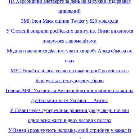
На Херсонщині вчетверте за день на вибухівці підірвався
цивільний
ЗМІ: Ілон Маск оцінив Twitter у $20 мільярдів
У Словенії викрили російських шпигунів. Ними виявилося
подружжя з двома дітьми
Медики навчилися діагностувати хворобу Альцгеймера по
очах
МЗС України відреагувало на наміри росії розмістити в
Білорусі тактичну ядерну зброю
Голови МЗС України та Великої Британії зробили ставки на
футбольний матч Україна — Англія
У Лівані через суперечливе рішення уряду люди почали
одночасно жити в двох часових поясах
У Венеції розшукують чоловіка, який стрибнув у канал із