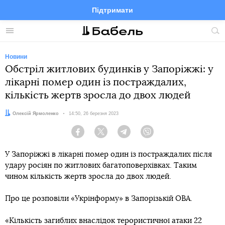
Підтримати
Facebook
Telegram
Twitter
Instagram
Меню
По
по
сай
Новини
Обстріл житлових будинків у Запоріжжі: у
лікарні помер один із постраждалих,
кількість жертв зросла до двох людей
Автор:
Олексій Ярмоленко
Дата:
14:50, 26 березня 2023
Facebook
Twitter
Telegram
Viber
У Запоріжжі в лікарні помер один із постраждалих після
удару росіян по житлових багатоповерхівках. Таким
чином кількість жертв зросла до двох людей.
Про це розповіли «Укрінформу» в Запорізькій ОВА.
«Кількість загиблих внаслідок терористичної атаки 22