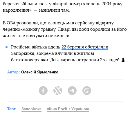
березня збільшилась: у лікарні помер хлопець 2004 року
народження», — зазначили там.
В ОВА розповіли, що хлопець мав серйозну відкриту
черепно-мозкову травму. Лікарі дві доби боролися за його
життя, але врятувати не змогли.
Російські війська вдень
22 березня обстріляли
Запоріжжя
, зокрема влучили в житлові
багатоповерхівки. До лікарень потрапили 25 людей.
Автор:
Олексій Ярмоленко
Facebook
Twitter
Telegram
Viber
Теги:
Запоріжжя
війна Росії з Україною