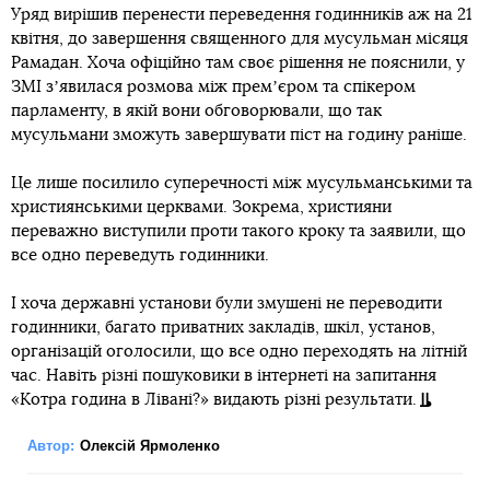
Уряд вирішив перенести переведення годинників аж на 21
квітня, до завершення священного для мусульман місяця
Рамадан. Хоча офіційно там своє рішення не пояснили, у
ЗМІ зʼявилася розмова між премʼєром та спікером
парламенту, в якій вони обговорювали, що так
мусульмани зможуть завершувати піст на годину раніше.
Це лише посилило суперечності між мусульманськими та
християнськими церквами. Зокрема, християни
переважно виступили проти такого кроку та заявили, що
все одно переведуть годинники.
І хоча державні установи були змушені не переводити
годинники, багато приватних закладів, шкіл, установ,
організацій оголосили, що все одно переходять на літній
час. Навіть різні пошуковики в інтернеті на запитання
«Котра година в Лівані?» видають різні результати.
Автор:
Олексій Ярмоленко