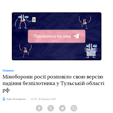
Підпишись на наш
Telegram
Новини
Міноборони росії розповіло свою версію
падіння безпілотника у Тульській області
рф
Автор:
Анна Холоднова
Дата:
21:25, 26 березня 2023
Facebook
Twitter
Telegram
Viber