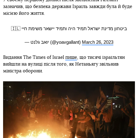
зазначив, що безпека держави Ізраїль завжди була й буде
місією його життя.
ביטחון מדינת ישראל תמיד היה ותמיד יישאר משימת חיי 🇮🇱
— יואב גלנט (@yoavgallant)
March 26, 2023
Видання The Times of Israel
пише
, що тисячі ізраїльтян
вийшли на вулиці після того, як Нетаньягу звільнив
міністра оборони.