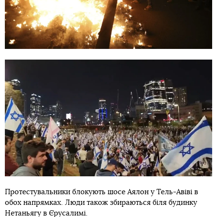
Протестувальники блокують шосе Аялон у Тель-Авіві в
обох напрямках. Люди також збираються біля будинку
Нетаньягу в Єрусалимі.