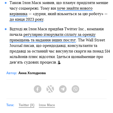
Також Ілон Маск заявив, що планує приділяти менше
часу соцмережі. Тому він
хоче знайти нового
керівника
— «дурня, який візьметься за цю роботу» —
до кінця 2023 року
.
Відтоді як Ілон Маск придбав Twitter Inc., компанія
почала
регулярно ігнорувати сплату за оренду
приміщень та надання інших послуг
. The Wall Street
Journal писав, що орендодавці, консультанти та
продавці за останній час висунули скарги на понад $14
мільйонів плюс відсотки. Ідеться щонайменше про
девʼять судових процесів.
Автор:
Анна Холоднова
Facebook
Twitter
Telegram
Viber
Теги:
Twitter (X)
Ілон Маск