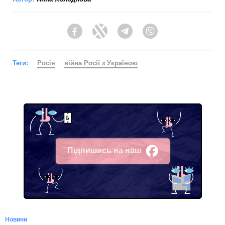
Facebook
Twitter
Telegram
Viber
Теги:
Росія
війна Росії з Україною
Підпишись на наш
Facebook
Новини