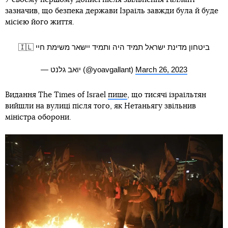
зазначив, що безпека держави Ізраїль завжди була й буде
місією його життя.
ביטחון מדינת ישראל תמיד היה ותמיד יישאר משימת חיי 🇮🇱
— יואב גלנט (@yoavgallant)
March 26, 2023
Видання The Times of Israel
пише
, що тисячі ізраїльтян
вийшли на вулиці після того, як Нетаньягу звільнив
міністра оборони.