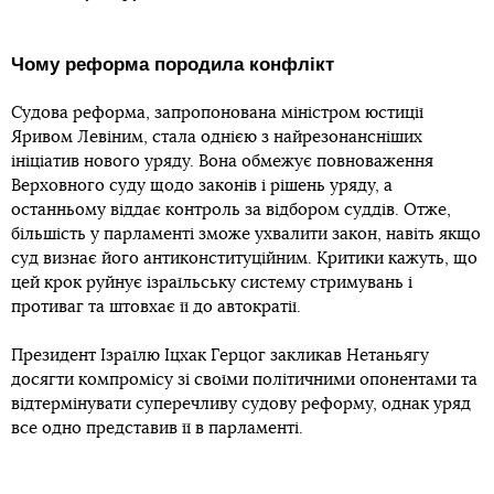
Чому реформа породила конфлікт
Судова реформа, запропонована міністром юстиції
Яривом Левіним, стала однією з найрезонансніших
ініціатив нового уряду. Вона обмежує повноваження
Верховного суду щодо законів і рішень уряду, а
останньому віддає контроль за відбором суддів. Отже,
більшість у парламенті зможе ухвалити закон, навіть якщо
суд визнає його антиконституційним. Критики кажуть, що
цей крок руйнує ізраїльську систему стримувань і
противаг та штовхає її до автократії.
Президент Ізраїлю Іцхак Герцог закликав Нетаньягу
досягти компромісу зі своїми політичними опонентами та
відтермінувати суперечливу судову реформу, однак уряд
все одно представив її в парламенті.