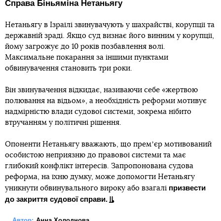
Справа Біньяміна Нетаньягу
Нетаньягу в Ізраїлі звинувачують у шахрайстві, корупції та
державній зраді. Якщо суд визнає його винним у корупції,
йому загрожує до 10 років позбавлення волі.
Максимальне покарання за іншими пунктами
обвинувачення становить три роки.
Він звинувачення відкидає, називаючи себе «жертвою
полювання на відьом», а необхідність реформи мотивує
надмірністю влади судової системи, зокрема нібито
втручанням у політичні рішення.
Опоненти Нетаньягу вважають, що премʼєр мотивований
особистою неприязню до правової системи та має
глибокий конфлікт інтересів. Запропонована судова
реформа, на їхню думку, може допомогти Нетаньягу
призвести
уникнути обвинувального вироку або взагалі
до закриття судової справи.
Автор:
Анна Холоднова