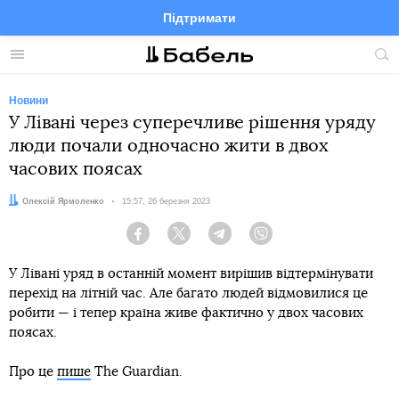
Підтримати
Facebook
Telegram
Twitter
Instagram
Меню
По
по
сай
Новини
У Лівані через суперечливе рішення уряду
люди почали одночасно жити в двох
часових поясах
Автор:
Олексій Ярмоленко
Дата:
15:57, 26 березня 2023
Facebook
Twitter
Telegram
Viber
У Лівані уряд в останній момент вирішив відтермінувати
перехід на літній час. Але багато людей відмовилися це
робити — і тепер країна живе фактично у двох часових
поясах.
Про це
пише
The Guardian.