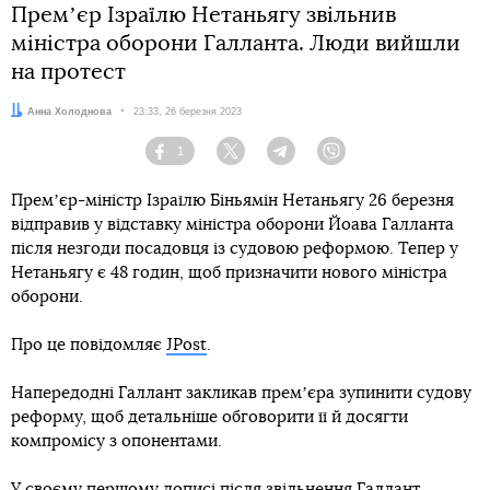
Премʼєр Ізраїлю Нетаньягу звільнив
міністра оборони Галланта. Люди вийшли
на протест
Автор:
Анна Холоднова
Дата:
23:33, 26 березня 2023
1
Facebook
Twitter
Telegram
Viber
Премʼєр-міністр Ізраїлю Біньямін Нетаньягу 26 березня
відправив у відставку міністра оборони Йоава Галланта
після незгоди посадовця із судовою реформою. Тепер у
Нетаньягу є 48 годин, щоб призначити нового міністра
оборони.
Про це повідомляє
JPost
.
Напередодні Галлант закликав премʼєра зупинити судову
реформу, щоб детальніше обговорити її й досягти
компромісу з опонентами.
У своєму першому дописі після звільнення Галлант