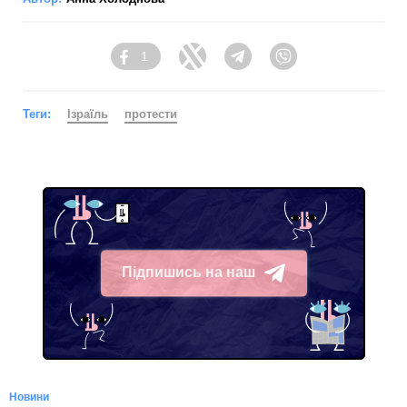
1
Facebook
Twitter
Telegram
Viber
Теги:
Ізраїль
протести
Підпишись на наш
Telegram
Новини