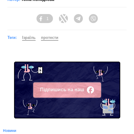
1
Facebook
Twitter
Telegram
Viber
Теги:
Ізраїль
протести
Підпишись на наш
Facebook
Новини