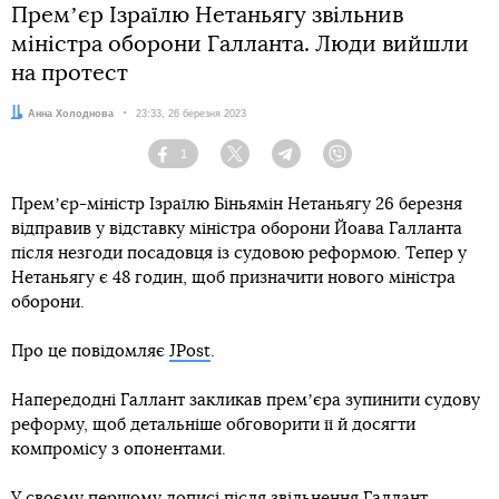
Премʼєр Ізраїлю Нетаньягу звільнив
міністра оборони Галланта. Люди вийшли
на протест
Автор:
Анна Холоднова
Дата:
23:33, 26 березня 2023
1
Facebook
Twitter
Telegram
Viber
Премʼєр-міністр Ізраїлю Біньямін Нетаньягу 26 березня
відправив у відставку міністра оборони Йоава Галланта
після незгоди посадовця із судовою реформою. Тепер у
Нетаньягу є 48 годин, щоб призначити нового міністра
оборони.
Про це повідомляє
JPost
.
Напередодні Галлант закликав премʼєра зупинити судову
реформу, щоб детальніше обговорити її й досягти
компромісу з опонентами.
У своєму першому дописі після звільнення Галлант