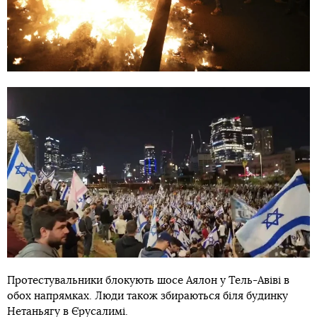
Протестувальники блокують шосе Аялон у Тель-Авіві в
обох напрямках. Люди також збираються біля будинку
Нетаньягу в Єрусалимі.