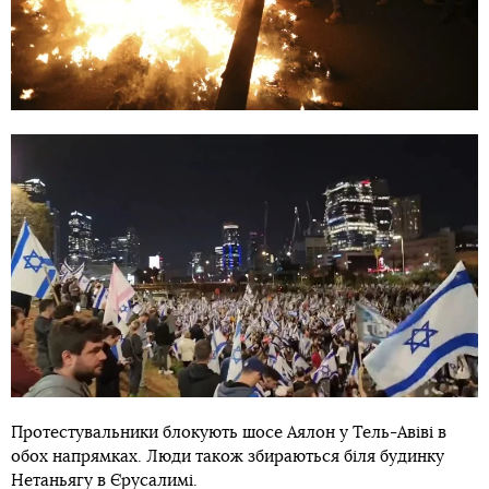
Протестувальники блокують шосе Аялон у Тель-Авіві в
обох напрямках. Люди також збираються біля будинку
Нетаньягу в Єрусалимі.