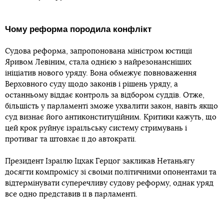
Чому реформа породила конфлікт
Судова реформа, запропонована міністром юстиції
Яривом Левіним, стала однією з найрезонансніших
ініціатив нового уряду. Вона обмежує повноваження
Верховного суду щодо законів і рішень уряду, а
останньому віддає контроль за відбором суддів. Отже,
більшість у парламенті зможе ухвалити закон, навіть якщо
суд визнає його антиконституційним. Критики кажуть, що
цей крок руйнує ізраїльську систему стримувань і
противаг та штовхає її до автократії.
Президент Ізраїлю Іцхак Герцог закликав Нетаньягу
досягти компромісу зі своїми політичними опонентами та
відтермінувати суперечливу судову реформу, однак уряд
все одно представив її в парламенті.