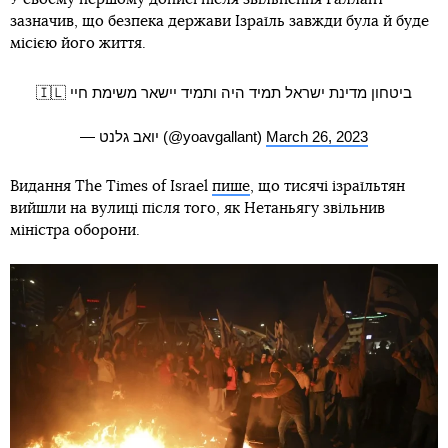
зазначив, що безпека держави Ізраїль завжди була й буде
місією його життя.
ביטחון מדינת ישראל תמיד היה ותמיד יישאר משימת חיי 🇮🇱
— יואב גלנט (@yoavgallant)
March 26, 2023
Видання The Times of Israel
пише
, що тисячі ізраїльтян
вийшли на вулиці після того, як Нетаньягу звільнив
міністра оборони.