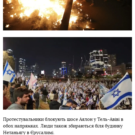
Протестувальники блокують шосе Аялон у Тель-Авіві в
обох напрямках. Люди також збираються біля будинку
Нетаньягу в Єрусалимі.