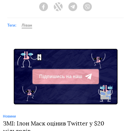
Facebook
Twitter
Telegram
Viber
Теги:
Ліван
Підпишись на наш
Telegram
Новини
ЗМІ: Ілон Маск оцінив Twitter у $20