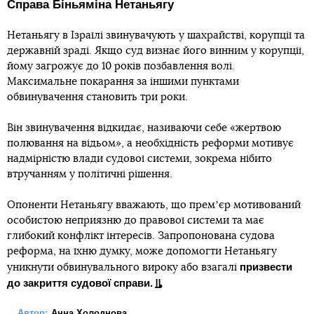
Справа Біньяміна Нетаньягу
Нетаньягу в Ізраїлі звинувачують у шахрайстві, корупції та
державній зраді. Якщо суд визнає його винним у корупції,
йому загрожує до 10 років позбавлення волі.
Максимальне покарання за іншими пунктами
обвинувачення становить три роки.
Він звинувачення відкидає, називаючи себе «жертвою
полювання на відьом», а необхідність реформи мотивує
надмірністю влади судової системи, зокрема нібито
втручанням у політичні рішення.
Опоненти Нетаньягу вважають, що премʼєр мотивований
особистою неприязню до правової системи та має
глибокий конфлікт інтересів. Запропонована судова
реформа, на їхню думку, може допомогти Нетаньягу
призвести
уникнути обвинувального вироку або взагалі
до закриття судової справи.
Автор:
Анна Холоднова