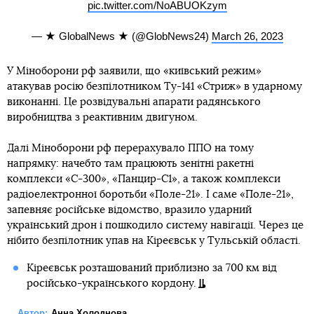
pic.twitter.com/NoABUOKzym
— ★ GlobalNews ★ (@GlobNews24)
March 26, 2023
У Міноборони рф заявили, що «київський режим»
атакував росію безпілотником Ту-141 «Стриж» в ударному
виконанні. Це розвідувальні апарати радянського
виробництва з реактивним двигуном.
Далі Міноборони рф перерахувало ППО на тому
напрямку: начебто там працюють зенітні ракетні
комплекси «С-300», «Панцир-С1», а також комплекси
радіоелектронної боротьби «Поле-21». І саме «Поле-21»,
запевняє російське відомство, вразило ударний
український дрон і пошкодило систему навігації. Через це
нібито безпілотник упав на Кіреєвськ у Тульській області.
Кіреєвськ розташований приблизно за 700 км від
російсько-українського кордону.
Автор:
Анна Холоднова