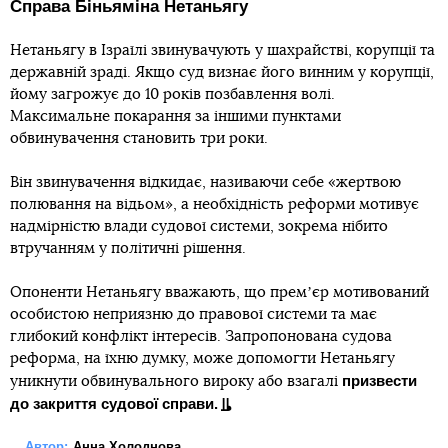
Справа Біньяміна Нетаньягу
Нетаньягу в Ізраїлі звинувачують у шахрайстві, корупції та
державній зраді. Якщо суд визнає його винним у корупції,
йому загрожує до 10 років позбавлення волі.
Максимальне покарання за іншими пунктами
обвинувачення становить три роки.
Він звинувачення відкидає, називаючи себе «жертвою
полювання на відьом», а необхідність реформи мотивує
надмірністю влади судової системи, зокрема нібито
втручанням у політичні рішення.
Опоненти Нетаньягу вважають, що премʼєр мотивований
особистою неприязню до правової системи та має
глибокий конфлікт інтересів. Запропонована судова
реформа, на їхню думку, може допомогти Нетаньягу
призвести
уникнути обвинувального вироку або взагалі
до закриття судової справи.
Автор:
Анна Холоднова