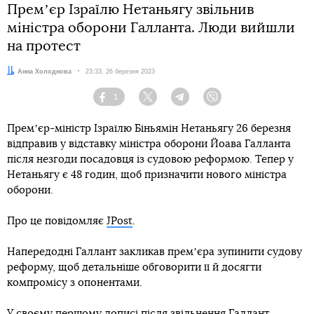
Премʼєр Ізраїлю Нетаньягу звільнив
міністра оборони Галланта. Люди вийшли
на протест
Автор:
Анна Холоднова
Дата:
23:33, 26 березня 2023
1
Facebook
Twitter
Telegram
Viber
Премʼєр-міністр Ізраїлю Біньямін Нетаньягу 26 березня
відправив у відставку міністра оборони Йоава Галланта
після незгоди посадовця із судовою реформою. Тепер у
Нетаньягу є 48 годин, щоб призначити нового міністра
оборони.
Про це повідомляє
JPost
.
Напередодні Галлант закликав премʼєра зупинити судову
реформу, щоб детальніше обговорити її й досягти
компромісу з опонентами.
У своєму першому дописі після звільнення Галлант