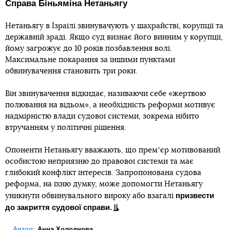
Справа Біньяміна Нетаньягу
Нетаньягу в Ізраїлі звинувачують у шахрайстві, корупції та
державній зраді. Якщо суд визнає його винним у корупції,
йому загрожує до 10 років позбавлення волі.
Максимальне покарання за іншими пунктами
обвинувачення становить три роки.
Він звинувачення відкидає, називаючи себе «жертвою
полювання на відьом», а необхідність реформи мотивує
надмірністю влади судової системи, зокрема нібито
втручанням у політичні рішення.
Опоненти Нетаньягу вважають, що премʼєр мотивований
особистою неприязню до правової системи та має
глибокий конфлікт інтересів. Запропонована судова
реформа, на їхню думку, може допомогти Нетаньягу
призвести
уникнути обвинувального вироку або взагалі
до закриття судової справи.
Автор:
Анна Холоднова