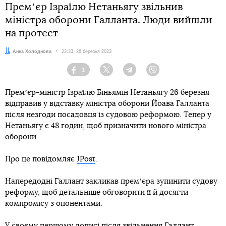
Премʼєр Ізраїлю Нетаньягу звільнив
міністра оборони Галланта. Люди вийшли
на протест
Автор:
Анна Холоднова
Дата:
23:33, 26 березня 2023
1
Facebook
Twitter
Telegram
Viber
Премʼєр-міністр Ізраїлю Біньямін Нетаньягу 26 березня
відправив у відставку міністра оборони Йоава Галланта
після незгоди посадовця із судовою реформою. Тепер у
Нетаньягу є 48 годин, щоб призначити нового міністра
оборони.
Про це повідомляє
JPost
.
Напередодні Галлант закликав премʼєра зупинити судову
реформу, щоб детальніше обговорити її й досягти
компромісу з опонентами.
У своєму першому дописі після звільнення Галлант