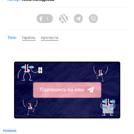
1
Facebook
Twitter
Telegram
Viber
Теги:
Ізраїль
протести
Підпишись на наш
Telegram
Новини