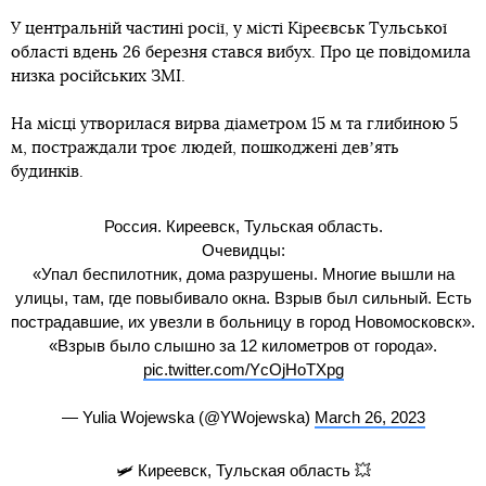
У центральній частині росії, у місті Кіреєвськ Тульської
області вдень 26 березня стався вибух. Про це повідомила
низка російських ЗМІ.
На місці утворилася вирва діаметром 15 м та глибиною 5
м, постраждали троє людей, пошкоджені девʼять
будинків.
Россия. Киреевск, Тульская область.
Очевидцы:
«Упал беспилотник, дома разрушены. Многие вышли на
улицы, там, где повыбивало окна. Взрыв был сильный. Есть
пострадавшие, их увезли в больницу в город Новомосковск».
«Взрыв было слышно за 12 километров от города».
pic.twitter.com/YcOjHoTXpg
— Yulia Wojewska (@YWojewska)
March 26, 2023
🛩️ Киреевск, Тульская область 💥