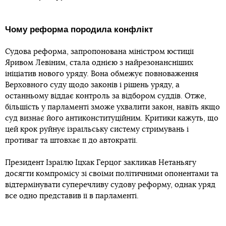
Чому реформа породила конфлікт
Судова реформа, запропонована міністром юстиції
Яривом Левіним, стала однією з найрезонансніших
ініціатив нового уряду. Вона обмежує повноваження
Верховного суду щодо законів і рішень уряду, а
останньому віддає контроль за відбором суддів. Отже,
більшість у парламенті зможе ухвалити закон, навіть якщо
суд визнає його антиконституційним. Критики кажуть, що
цей крок руйнує ізраїльську систему стримувань і
противаг та штовхає її до автократії.
Президент Ізраїлю Іцхак Герцог закликав Нетаньягу
досягти компромісу зі своїми політичними опонентами та
відтермінувати суперечливу судову реформу, однак уряд
все одно представив її в парламенті.