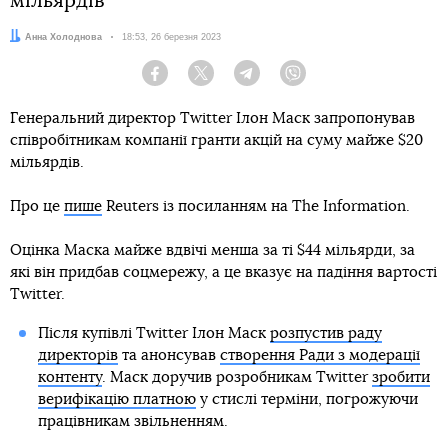
мільярдів
Автор:
Анна Холоднова
Дата:
18:53, 26 березня 2023
Facebook
Twitter
Telegram
Viber
Генеральний директор Twitter Ілон Маск запропонував
співробітникам компанії гранти акцій на суму майже $20
мільярдів.
Про це
пише
Reuters із посиланням на The Information.
Оцінка Маска майже вдвічі менша за ті $44 мільярди, за
які він придбав соцмережу, а це вказує на падіння вартості
Twitter.
Після купівлі Twitter Ілон Маск
розпустив раду
директорів
та анонсував
створення Ради з модерації
контенту
. Маск доручив розробникам Twitter
зробити
верифікацію платною
у стислі терміни, погрожуючи
працівникам звільненням.