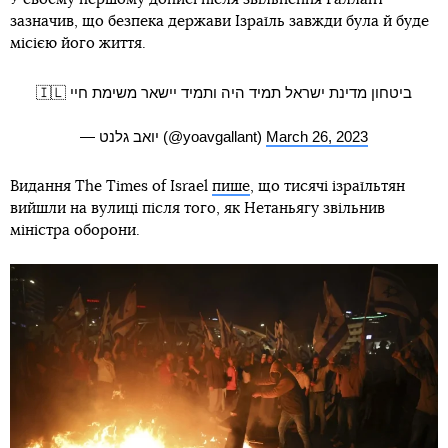
зазначив, що безпека держави Ізраїль завжди була й буде
місією його життя.
ביטחון מדינת ישראל תמיד היה ותמיד יישאר משימת חיי 🇮🇱
— יואב גלנט (@yoavgallant)
March 26, 2023
Видання The Times of Israel
пише
, що тисячі ізраїльтян
вийшли на вулиці після того, як Нетаньягу звільнив
міністра оборони.