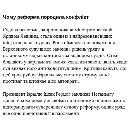
Чому реформа породила конфлікт
Судова реформа, запропонована міністром юстиції
Яривом Левіним, стала однією з найрезонансніших
ініціатив нового уряду. Вона обмежує повноваження
Верховного суду щодо законів і рішень уряду, а
останньому віддає контроль за відбором суддів. Отже,
більшість у парламенті зможе ухвалити закон, навіть якщо
суд визнає його антиконституційним. Критики кажуть, що
цей крок руйнує ізраїльську систему стримувань і
противаг та штовхає її до автократії.
Президент Ізраїлю Іцхак Герцог закликав Нетаньягу
досягти компромісу зі своїми політичними опонентами та
відтермінувати суперечливу судову реформу, однак уряд
все одно представив її в парламенті.