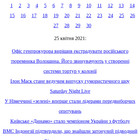
1
2
3
4
5
6
7
8
9
10
11
12
13
14
15
16
17
18
19
20
21
22
23
24
25
26
27
28
29
30
25 квітня 2021:
Офіс генпрокурора вирішив екстрадувати російського
тюремника Волошина. Його звинувачують у створенні
системи тортур у колонії
Ілон Маск стане ведучим випуску гумористичного шоу
Saturday Night Live
У Німеччині «зелені» вперше стали лідерами передвиборчих
опитувань
Київське «Динамо» стало чемпіоном України з футболу
ВМС Індонезії підтвердили, що знайшли затонулий підводний