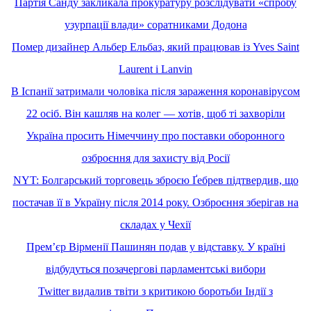
Партія Санду закликала прокуратуру розслідувати «спробу
узурпації влади» соратниками Додона
Помер дизайнер Альбер Ельбаз, який працював із Yves Saint
Laurent і Lanvin
В Іспанії затримали чоловіка після зараження коронавірусом
22 осіб. Він кашляв на колег — хотів, щоб ті захворіли
Україна просить Німеччину про поставки оборонного
озброєння для захисту від Росії
NYT: Болгарський торговець зброєю Ґебрев підтвердив, що
постачав її в Україну після 2014 року. Озброєння зберігав на
складах у Чехії
Премʼєр Вірменії Пашинян подав у відставку. У країні
відбудуться позачергові парламентські вибори
Twitter видалив твіти з критикою боротьби Індії з