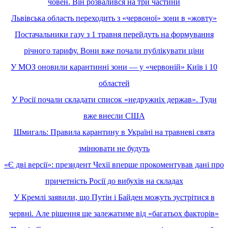
човен. Він розвалився на три частини
Львівська область переходить з «червоної» зони в «жовту»
Постачальники газу з 1 травня перейдуть на формування
річного тарифу. Вони вже почали публікувати ціни
У МОЗ оновили карантинні зони — у «червоній» Київ і 10
областей
У Росії почали складати список «недружніх держав». Туди
вже внесли США
Шмигаль: Правила карантину в Україні на травневі свята
змінювати не будуть
«Є дві версії»: президент Чехії вперше прокоментував дані про
причетність Росії до вибухів на складах
У Кремлі заявили, що Путін і Байден можуть зустрітися в
червні. Але рішення ще залежатиме від «багатьох факторів»