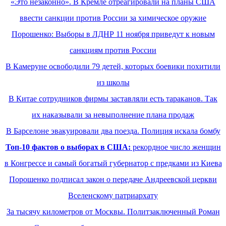
«Это незаконно». В Кремле отреагировали на планы США
ввести санкции против России за химическое оружие
Порошенко: Выборы в ЛДНР 11 ноября приведут к новым
санкциям против России
В Камеруне освободили 79 детей, которых боевики похитили
из школы
В Китае сотрудников фирмы заставляли есть тараканов. Так
их наказывали за невыполнение плана продаж
В Барселоне эвакуировали два поезда. Полиция искала бомбу
Топ-10 фактов о выборах в США:
рекордное число женщин
в Конгрессе и самый богатый губернатор с предками из Киева
Порошенко подписал закон о передаче Андреевской церкви
Вселенскому патриархату
За тысячу километров от Москвы. Политзаключенный Роман