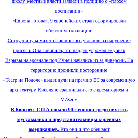
школу. Местные власти заявили в полицию о «плохом
воспитании»
«Европа готова». 9 европейских стран сформировали
оборонную коалицию
Сотрудницу комитета Пашинского уволили за нарушение
присяги. Она говорила, что нардеп угрожал ее убить
Взрывы на арсенале под Ичней начались из-за диверсии. На
территорию проникли посторонние
«Театр на Подоле» выдвинули на премию ЕС за современную
архитектуру. Киевляне сравнивали его с крематорием и
МАФом
В Конгресс США попали 90 женщин: среди них есть
мусульманки и представительницы коренных
американцев.
Кто они и что обещают