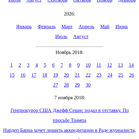
2026:
Январь
Февраль
Март
Апрель
Май
Июнь
Июль
Август
Ноябрь 2018:
1
2
3
4
5
6
7
8
9
10
11
12
13
14
15
16
17
18
19
20
21
22
23
24
25
26
27
28
29
30
7 ноября 2018:
Генпрокурор США Джефф Сешнс подал в отставку. По
просьбе Трампа
Нардеп Барна хочет лишить аккредитации в Раде журналиста,