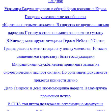
Гандзюк
Украинца Балуха перевели в общий барак колонии в Керчи.
Голодовку активист не возобновлял
«Картинка с тупыми хохлами». В соцсетях не оценили письмо
нардепов Путину в стиле послания запорожцев султану
В Киеве демонтируют мемориал Героям Небесной Сотни
Греция решила отменить зарплату для духовенства. 10 тысяч
священников перестанут быть госслужащими
Миграционная служба начала принимать заявки на
биометрический паспорт онлайн. Но оригиналы документов
придется принести лично
Дело Гандзюк: в доме экс-помощника нардепа Паламарчука
произошел пожар
В США три штата поддержали легализацию марихуаны