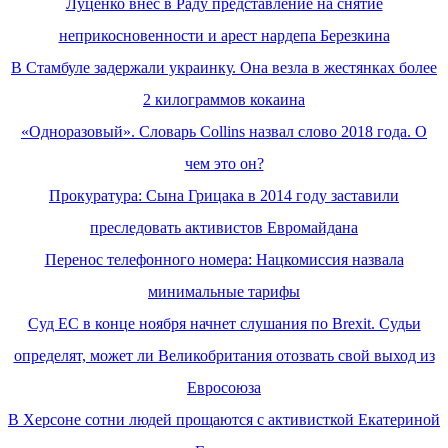
Луценко внес в Раду представление на снятие
неприкосновенности и арест нардепа Березкина
В Стамбуле задержали украинку. Она везла в жестянках более
2 килограммов кокаина
«Одноразовый». Словарь Collins назвал слово 2018 года. О
чем это он?
Прокуратура: Сына Грицака в 2014 году заставили
преследовать активистов Евромайдана
Перенос телефонного номера: Нацкомиссия назвала
минимальные тарифы
Суд ЕС в конце ноября начнет слушания по Brexit. Судьи
определят, может ли Великобритания отозвать свой выход из
Евросоюза
В Херсоне сотни людей прощаются с активисткой Екатериной