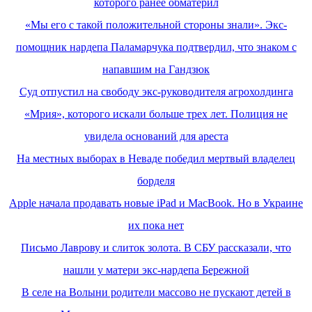
которого ранее обматерил
«Мы его с такой положительной стороны знали». Экс-
помощник нардепа Паламарчука подтвердил, что знаком с
напавшим на Гандзюк
Суд отпустил на свободу экс-руководителя агрохолдинга
«Мрия», которого искали больше трех лет. Полиция не
увидела оснований для ареста
На местных выборах в Неваде победил мертвый владелец
борделя
Apple начала продавать новые iPad и MacBook. Но в Украине
их пока нет
Письмо Лаврову и слиток золота. В СБУ рассказали, что
нашли у матери экс-нардепа Бережной
В селе на Волыни родители массово не пускают детей в