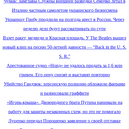
Чумак: Замглавы Службы внешней разведки Семочко летал в
Италию частным самолетом украинского бизнесмена
Украинцу Грибу продлили на полгода арест в России. Через
неделю дело будут рассматривать по сути
Взлет ракет, медведи и Красная площадь. У The Beatles вышел
новый клип на песню 50-летней давности — “Back in the U. S.
S. R.”
Арестованное судно «Норд» не удалось продать за 1,6 млн
гривен. Его цену снизят и выставят повторно
Убийство Гандзюк: херсонскую полицию обложили фаерами
и разрисовали граффити
«Игорь-крыша». Двоюродного брата Путина нанимали на
работу для защиты незаконных схем, но это не помогало
Луценко передал Порошенко заявление о своей отставке