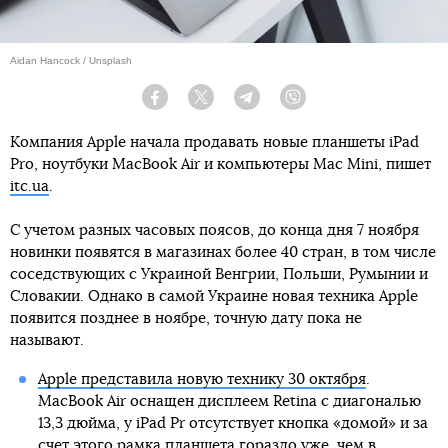
Aidan Hancock / Unsplash
Facebook
Twitter
Telegram
Viber
Компания Apple начала продавать новые планшеты iPad
Pro, ноутбуки MacBook Air и компьютеры Mac Mini, пишет
itc.ua
.
С учетом разных часовых поясов, до конца дня 7 ноября
новинки появятся в магазинах более 40 стран, в том числе
соседствующих с Украиной Венгрии, Польши, Румынии и
Словакии. Однако в самой Украине новая техника Apple
появится позднее в ноябре, точную дату пока не
называют.
Apple представила новую технику 30 октября
.
MacBook Air оснащен дисплеем Retina с диагональю
13,3 дюйма, у iPad Pr oтсутствует кнопка «домой» и за
счет этого рамка планшета гораздо уже, чем в