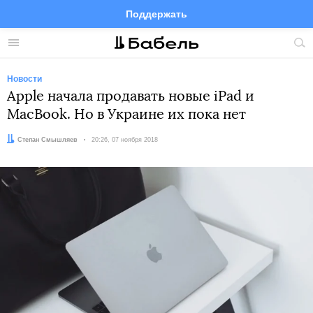
Поддержать
Facebook
Telegram
Twitter
Instagram
Меню
Пои
по
сай
Новости
Apple начала продавать новые iPad и
MacBook. Но в Украине их пока нет
Автор:
Степан Смышляев
Дата:
20:26, 07 ноября 2018