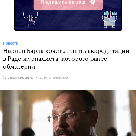
Підпишись на наш
Telegram
Новости
Нардеп Барна хочет лишить аккредитации
в Раде журналиста, которого ранее
обматерил
Автор:
Степан Смышляев
Дата:
22:16, 07 ноября 2018