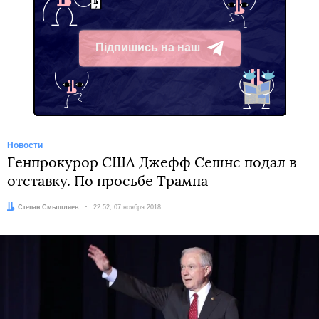
Підпишись на наш
Telegram
Новости
Генпрокурор США Джефф Сешнс подал в
отставку. По просьбе Трампа
Автор:
Степан Смышляев
Дата:
22:52, 07 ноября 2018