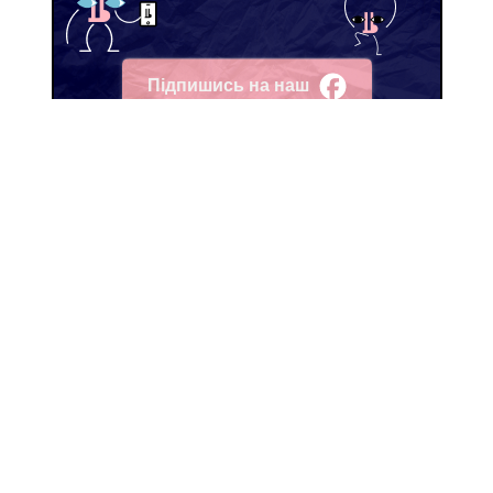
Підпишись на наш
Facebook
как и почему
Меня всегда интересует —
Новости
Редакция
Тексты
Інвестори
Польза
Реклама
Пекельце
Карта сайта