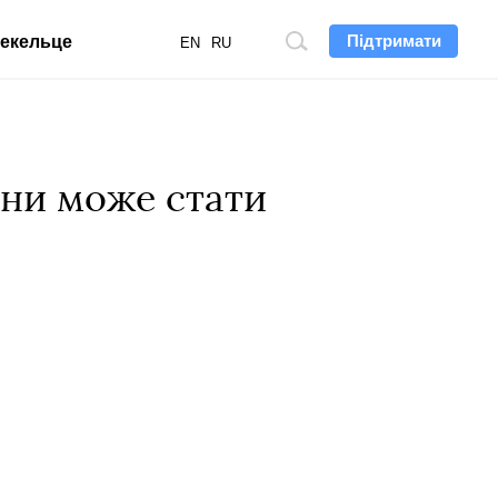
Підтримати
екельце
Пошук
EN
RU
по
сайту
їни може стати