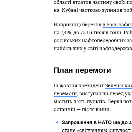
області
втратив частину своїх п
на-Кубані частково зупинив роб
Наприкінці березня
в Росії заф
на 7,4%, до 754,6 тисячі тонн. Po
російських нафтопереробних зав
найбільших у світі нафтодержа
План перемоги
16 жовтня президент
Зеленський
перемоги
, виступаючи перед ук
містить пʼять пунктів. Перші чот
останній — після війни.
Запрошення в НАТО ще до з
стане «свідченням рішучості»