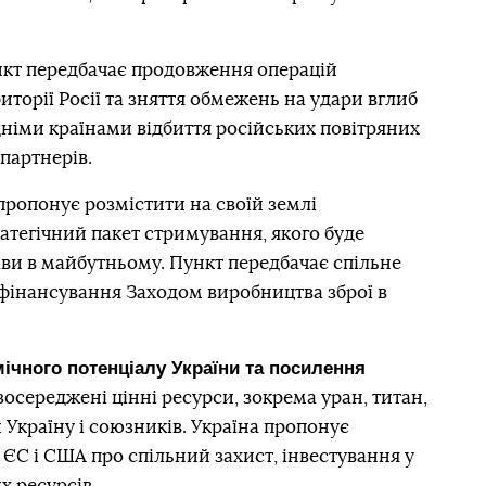
кт передбачає продовження операцій
иторії Росії та зняття обмежень на удари вглиб
дніми країнами відбиття російських повітряних
 партнерів.
пропонує розмістити на своїй землі
тегічний пакет стримування, якого буде
ви в майбутньому. Пункт передбачає спільне
 фінансування Заходом виробництва зброї в
мічного потенціалу України та посилення
 зосереджені цінні ресурси, зокрема уран, титан,
 Україну і союзників. Україна пропонує
 ЄС і США про спільний захист, інвестування у
х ресурсів.