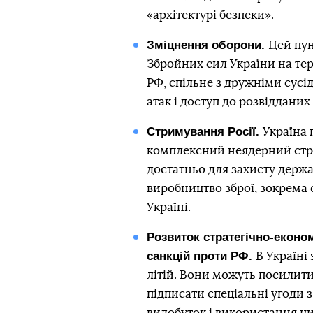
«архітектурі безпеки».
Зміцнення оборони.
Цей пун
Збройних сил України на тер
РФ, спільне з дружніми сусі
атак і доступ до розвідданих
Стримування Росії.
Україна 
комплексний неядерний стра
достатньо для захисту держа
виробництво зброї, зокрема
Україні.
Розвиток стратегічно-еконо
санкцій проти РФ.
В Україні
літій. Вони можуть посилити
підписати спеціальні угоди з
видобуток і використання ци