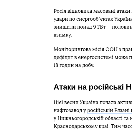
Росія відновила масовані атаки 
удари по енергообʼєктах Україн
знищили понад 9 ГВт — половину
взимку.
Моніторингова місія ООН з пра
дефіцит в енергосистемі може п
18 годин на добу.
Атаки на російські 
Цієї весни Україна почала актив
нафтозавод у
російській Рязані 
у Нижньогородській області та 
Краснодарському краї. Тим час