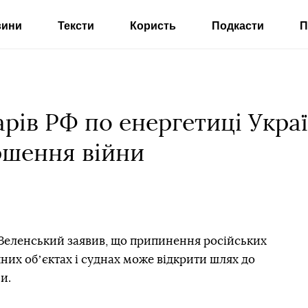
вини
Тексти
Користь
Подкасти
П
рів РФ по енергетиці Укра
ршення війни
Зеленський заявив, що припинення російських
чних обʼєктах і суднах може відкрити шлях до
и.