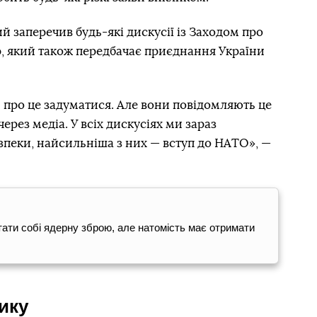
заперечив будь-які дискусії із Заходом про
р, який також передбачає приєднання України
 про це задуматися. Але вони повідомляють це
ерез медіа. У всіх дискусіях ми зараз
зпеки, найсильніша з них — вступ до НАТО», —
тати собі ядерну зброю, але натомість має отримати
ику