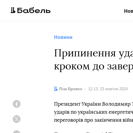
Но
Новини
Припинення уда
кроком до заве
Автор:
Ліза Бровко
Дата:
12:13, 23 жовтня 2024
Президент України Володимир 
Facebook
ударів по українських енергети
переговорів про закінчення війн
Twitter