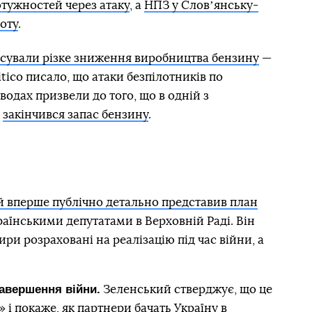
отужностей через атаку
, а
НПЗ у Словʼянську-
оту
.
іксували різке зниження виробництва бензину
—
litico писало, що атаки безпілотників по
одах призвели до того, що в одній з
в
закінчився запас бензину
.
 вперше публічно детально представив план
раїнськими депутатами в Верховній Раді. Він
ири розраховані на реалізацію під час війни, а
авершення війни.
Зеленський стверджує, що це
 і покаже, як партнери бачать Україну в