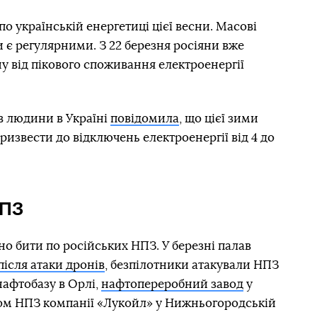
по українській енергетиці цієї весни. Масові
и є регулярними. З 22 березня росіяни вже
 від пікового споживання електроенергії
в людини в Україні
повідомила
, що цієї зими
ризвести до відключень електроенергії від 4 до
НПЗ
но бити по російських НПЗ. У березні палав
після атаки дронів
, безпілотники атакували НПЗ
нафтобазу в Орлі,
нафтопереробний завод
у
ом НПЗ компанії «Лукойл» у Нижньогородській