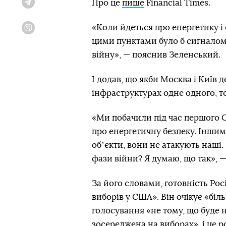
Про це
пише
Financial Times.
Telegram
«Коли йдеться про енергетику і
Viber
цими пунктами було б сигналом
війну», — пояснив Зеленський.
І додав, що якби Москва і Київ
інфраструктурах одне одного, то
«Ми побачили під час першого 
про енергетичну безпеку. Іншим
обʼєкти, вони не атакують наші
фази війни? Я думаю, що так», 
За його словами, готовність Рос
виборів у США». Він очікує «біл
голосування «не тому, що буде 
зосереджена на виборах», і це р