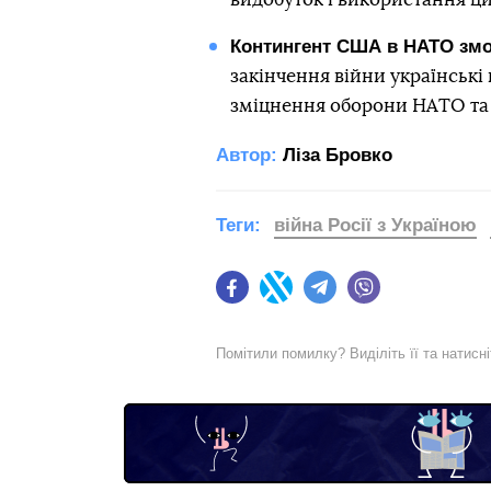
Контингент США в НАТО змож
закінчення війни українські 
зміцнення оборони НАТО та
Автор:
Ліза Бровко
Теги:
війна Росії з Україною
Facebook
Twitter
Telegram
Viber
Помітили помилку? Виділіть її та натисн