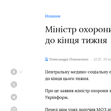
Новини
Міністр охорон
до кінця тижня
Автор:
Олександра Опанасенко
Дата:
12:07, 23 ж
Центральну медико-соціальну е
12
Facebook
до кінця цього тижня.
Twitter
Про це заявив міністр охорони 
Укрінформ.
Telegram
Перед цим уряд доручив МОЗ зі