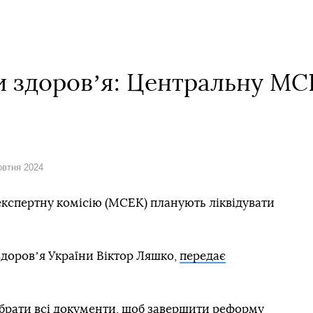
и здоровʼя: Центральну МС
овтня 2024
кспертну комісію (МСЕК) планують ліквідувати
здоровʼя України Віктор Ляшко,
передає
брати всі документи, щоб завершити реформу