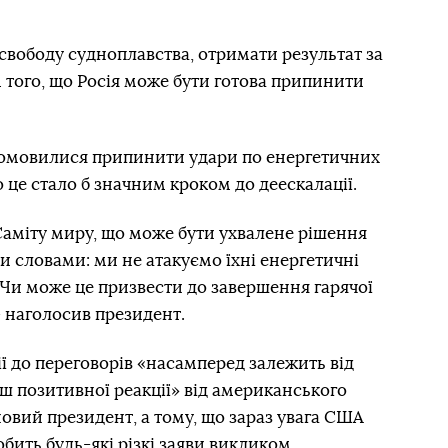
 свободу судноплавства, отримати результат за
 того, що Росія може бути готова припинити
 домовилися припинити удари по енергетичних
 це стало б значним кроком до деескалації.
Саміту миру, що може бути ухвалене рішення
и словами: ми не атакуємо їхні енергетичні
. Чи може це призвести до завершення гарячої
— наголосив президент.
ії до переговорів «насамперед залежить від
ьш позитивної реакції» від американського
новий президент, а тому, що зараз увага США
обить будь-які різкі заяви викликом.