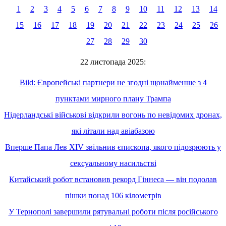
1
2
3
4
5
6
7
8
9
10
11
12
13
14
15
16
17
18
19
20
21
22
23
24
25
26
27
28
29
30
22 листопада 2025:
Bild: Європейські партнери не згодні щонайменше з 4
пунктами мирного плану Трампа
Нідерландські військові відкрили вогонь по невідомих дронах,
які літали над авіабазою
Вперше Папа Лев XIV звільнив єпископа, якого підозрюють у
сексуальному насильстві
Китайський робот встановив рекорд Гіннеса — він подолав
пішки понад 106 кілометрів
У Тернополі завершили рятувальні роботи після російського