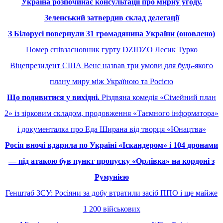
Україна розпочинає консультації про мирну угоду.
Зеленський затвердив склад делегації
З Білорусі повернули 31 громадянина України (оновлено)
Помер співзасновник гурту DZIDZO Лесик Турко
Віцепрезидент США Венс назвав три умови для будь-якого
плану миру між Україною та Росією
Що подивитися у вихідні.
Різдвяна комедія «Сімейний план
2» із зірковим складом, продовження «Таємного інформатора»
і документалка про Еда Ширана від творця «Юнацтва»
Росія вночі вдарила по Україні «Іскандером» і 104 дронами
— під атакою був пункт пропуску «Орлівка» на кордоні з
Румунією
Генштаб ЗСУ: Росіяни за добу втратили засіб ППО і ще майже
1 200 військових