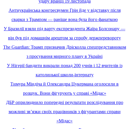
удару вранці 19 листопада
Антиукраїнська конгресвумен Грін йде у відставку після
сварки з Трампом — раніше вона була його фанаткою
У Бразилії взяли під варту експрезидента Жаїра Болсонару —
він був під домашнім арештом за спробу держперевороту
The Guardian: Трамп призначив Дрісколла спецпредставником
з просування мирного плану в Україні
У Нігерії бандити викрали понад 200 учнів і 12 вчителів із
католицької школи-інтернату
Тимура Міндіча й Олександра Цукермана оголосили в
розшук. Вони фігурують у справі «Мідас»
ДБР оприлюднило попередні результати розслідування про
можливі звʼязки своїх працівників з фігурантами справи
«Мідас»