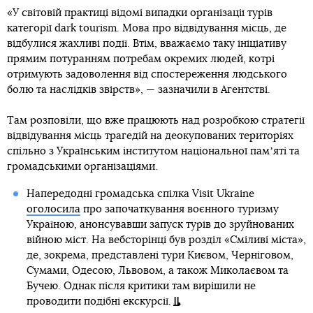
«У світовій практиці відомі випадки організації турів
категорії dark tourism. Мова про відвідування місць, де
відбулися жахливі події. Втім, вважаємо таку ініціативу
прямим потуранням потребам окремих людей, котрі
отримують задоволення від спостереження людського
болю та наслідків звірств», — зазначили в Агентстві.
Там розповіли, що вже працюють над розробкою стратегії
відвідування місць трагедій на деокупованих територіях
спільно з Українським інститутом національної памʼяті та
громадськими організаціями.
Напередодні громадська спілка Visit Ukraine
оголосила
про започаткування воєнного туризму
Україною, анонсувавши запуск турів до зруйнованих
війною міст. На вебсторінці був розділ «Сміливі міста»,
де, зокрема, представлені тури Києвом, Черніговом,
Сумами, Одесою, Львовом, а також Миколаєвом та
Бучею. Однак після критики там вирішили не
проводити подібні екскурсії.