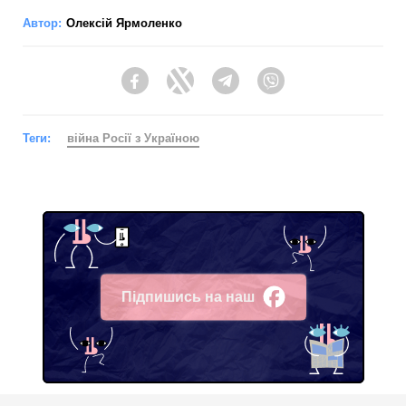
Автор:
Олексій Ярмоленко
Facebook
Twitter
Telegram
Viber
Теги:
війна Росії з Україною
Підпишись на наш
Facebook