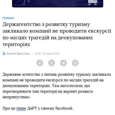
Новини
Держагентство з розвитку туризму
закликало компанії не проводити екскурсії
по місцях трагедій на деокупованих
територіях
Автор:
Олексій Ярмоленко
Дата:
00:47, 19 серпня 2022
Facebook
Twitter
Telegram
Viber
Державне агентство з питань розвитку туризму закликало
компанії не проводити екскурсії по місцях трагедій на
деокупованих територіях. Там наголосили, що
перетворювати такі території на варіант розваги
неприпустимо.
Про це
пише
ДАРТ у своєму Facebook.