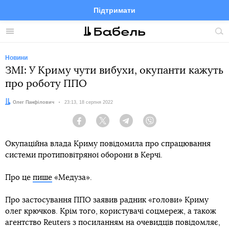
Підтримати
Facebook
Telegram
Twitter
Instagram
Меню
По
по
сай
Новини
ЗМІ: У Криму чути вибухи, окупанти кажуть
про роботу ППО
Автор:
Олег Панфілович
Дата:
23:13, 18 серпня 2022
Facebook
Twitter
Telegram
Viber
Окупаційна влада Криму повідомила про спрацювання
системи протиповітряної оборони в Керчі.
Про це
пише
«Медуза».
Про застосування ППО заявив радник «голови» Криму
олег крючков. Крім того, користувачі соцмереж, а також
агентство Reuters з посиланням на очевидців повідомляє,