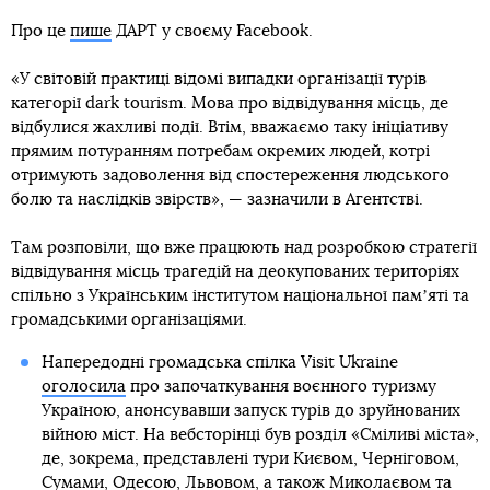
Про це
пише
ДАРТ у своєму Facebook.
«У світовій практиці відомі випадки організації турів
категорії dark tourism. Мова про відвідування місць, де
відбулися жахливі події. Втім, вважаємо таку ініціативу
прямим потуранням потребам окремих людей, котрі
отримують задоволення від спостереження людського
болю та наслідків звірств», — зазначили в Агентстві.
Там розповіли, що вже працюють над розробкою стратегії
відвідування місць трагедій на деокупованих територіях
спільно з Українським інститутом національної памʼяті та
громадськими організаціями.
Напередодні громадська спілка Visit Ukraine
оголосила
про започаткування воєнного туризму
Україною, анонсувавши запуск турів до зруйнованих
війною міст. На вебсторінці був розділ «Сміливі міста»,
де, зокрема, представлені тури Києвом, Черніговом,
Сумами, Одесою, Львовом, а також Миколаєвом та