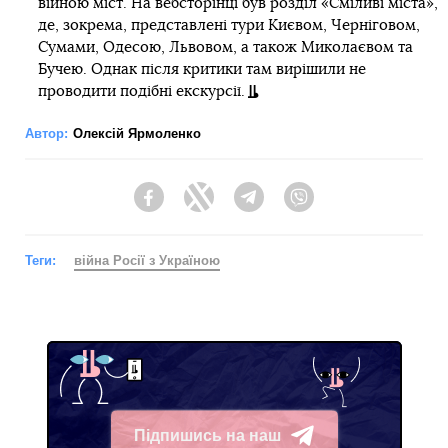
війною міст. На вебсторінці був розділ «Сміливі міста»,
де, зокрема, представлені тури Києвом, Черніговом,
Сумами, Одесою, Львовом, а також Миколаєвом та
Бучею. Однак після критики там вирішили не
проводити подібні екскурсії.
Автор:
Олексій Ярмоленко
Facebook
Twitter
Telegram
Viber
Теги:
війна Росії з Україною
Підпишись на наш
Telegram