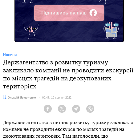
Підпишись на наш
Facebook
Новини
Держагентство з розвитку туризму
закликало компанії не проводити екскурсії
по місцях трагедій на деокупованих
територіях
Автор:
Олексій Ярмоленко
Дата:
00:47, 19 серпня 2022
Facebook
Twitter
Telegram
Viber
Державне агентство з питань розвитку туризму закликало
компанії не проводити екскурсії по місцях трагедій на
деокупованих територіях. Там наголосили, що