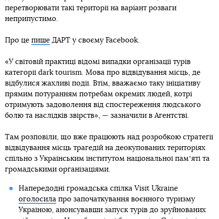
перетворювати такі території на варіант розваги
неприпустимо.
Про це
пише
ДАРТ у своєму Facebook.
«У світовій практиці відомі випадки організації турів
категорії dark tourism. Мова про відвідування місць, де
відбулися жахливі події. Втім, вважаємо таку ініціативу
прямим потуранням потребам окремих людей, котрі
отримують задоволення від спостереження людського
болю та наслідків звірств», — зазначили в Агентстві.
Там розповіли, що вже працюють над розробкою стратегії
відвідування місць трагедій на деокупованих територіях
спільно з Українським інститутом національної памʼяті та
громадськими організаціями.
Напередодні громадська спілка Visit Ukraine
оголосила
про започаткування воєнного туризму
Україною, анонсувавши запуск турів до зруйнованих