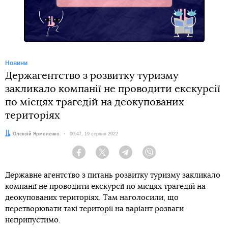
Новини
Держагентство з розвитку туризму
закликало компанії не проводити екскурсії
по місцях трагедій на деокупованих
територіях
Автор:
Олексій Ярмоленко
Дата:
00:47, 19 серпня 2022
Facebook
Twitter
Telegram
Viber
Державне агентство з питань розвитку туризму закликало
компанії не проводити екскурсії по місцях трагедій на
деокупованих територіях. Там наголосили, що
перетворювати такі території на варіант розваги
неприпустимо.