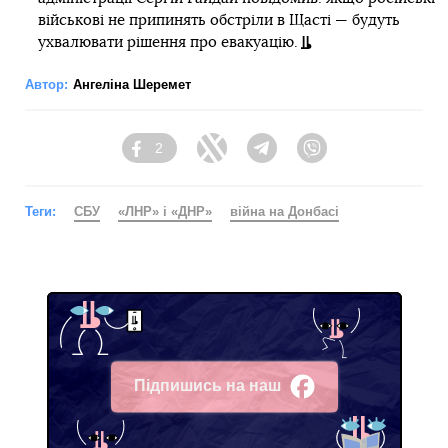
військові не припинять обстріли в Щасті — будуть
ухвалювати рішення про евакуацію.
Автор:
Ангеліна Шеремет
2
Facebook
Twitter
Telegram
Viber
Теги:
СБУ
«ЛНР» і «ДНР»
війна на Донбасі
Підпишись на наш
Facebook