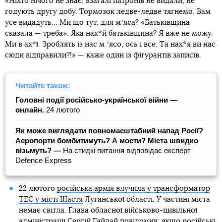
«Ніхто нічого не знає, взагалі патронів не видали, не
годують другу добу. Тормозок ледве-ледве тягнемо. Вам
усе видадуть... Ми що тут, для мʼяса? «Батьківщина
сказала — треба». Яка нах*й батьківщина? Я вже не можу.
Ми в ах*ї. Зроблять із нас м ʼясо, ось і все. Та нах*я ви нас
сюди відправили?!» — каже один із фігурантів записів.
Читайте також:
Головні події російсько-української війни —
онлайн.
24 лютого
Як може виглядати повномасштабний напад Росії?
Аеропорти бомбитимуть? А мости? Міста швидко
візьмуть? —
На стидкі питання відповідає експерт
Defence Express
22 лютого
російська армія влучила у трансформатор
ТЕС у місті Щастя
Луганської області. У частині міста
немає світла. Глава обласної військово-цивільної
адміністрації Сергій Гайдай повідомив: якщо російські