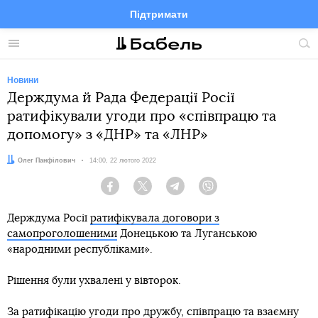
Підтримати
Facebook
Telegram
Twitter
Instagram
Меню
По
по
сай
Новини
Держдума й Рада Федерації Росії
ратифікували угоди про «співпрацю та
допомогу» з «ДНР» та «ЛНР»
Автор:
Олег Панфілович
Дата:
14:00, 22 лютого 2022
Facebook
Twitter
Telegram
Viber
Держдума Росії
ратифікувала договори з
самопроголошеними
Донецькою та Луганською
«народними республіками».
Рішення були ухвалені у вівторок.
За ратифікацію угоди про дружбу, співпрацю та взаємну