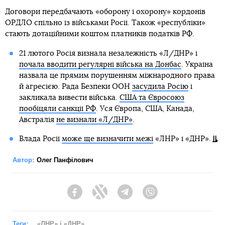
Договори передбачають «оборону і охорону» кордонів
ОРДЛО спільно із військами Росії. Також «республіки»
стають дотаційними коштом платників податків РФ.
21 лютого Росія визнала незалежність «Л/ДНР» і
почала вводити регулярні війська на Донбас
. Україна
назвала це прямим порушенням міжнародного права
й агресією. Рада Безпеки ООН
засудила Росію
і
закликала вивести війська.
США та Євросоюз
пообіцяли санкції РФ
. Уся Європа, США, Канада,
Австралія
не визнали «Л/ДНР»
.
Влада Росії
може ще визначити межі
«ЛНР» і «ДНР».
Автор:
Олег Панфілович
Facebook
Twitter
Telegram
Viber
Теги:
«ЛНР» і «ДНР»