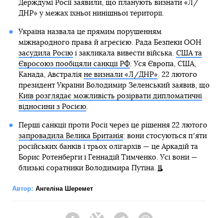
Держдумі Росії заявили, що планують визнати «Л/
ДНР» у межах їхньої нинішньої території.
Україна назвала це прямим порушенням
міжнародного права й агресією. Рада Безпеки ООН
засудила Росію
і закликала вивести війська.
США та
Євросоюз пообіцяли санкції РФ
. Уся Європа, США,
Канада, Австралія
не визнали «Л/ДНР»
. 22 лютого
президент України Володимир Зеленський заявив, що
Київ розглядає можливість розірвати дипломатичні
відносини з Росією
.
Перші санкції проти Росії через це рішення 22 лютого
запровадила Велика Британія
: вони стосуються пʼяти
російських банків і трьох олігархів — це Аркадій та
Борис Ротенберги і Геннадій Тимченко. Усі вони —
близькі соратники Володимира Путіна.
Автор:
Ангеліна Шеремет