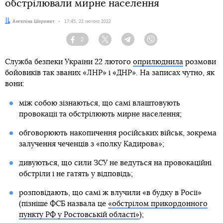
обстрілювали мирне населення
Автор:
Ангеліна Шеремет
Дата:
17:45, 22 лютого 2022
2
Facebook
Twitter
Telegram
Viber
Служба безпеки України 22 лютого
оприлюднила
розмови
бойовиків так званих «ЛНР» і «ДНР». На записах чутно, як
вони:
між собою зізнаються, що самі влаштовують
провокації та обстрілюють мирне населення;
обговорюють накопичення російських військ, зокрема
залучення чеченців з «полку Кадирова»;
дивуються, що сили ЗСУ не ведуться на провокаційні
обстріли і не гатять у відповідь;
розповідають, що самі ж влучили «в будку в Росії»
(пізніше ФСБ назвала це
«обстрілом прикордонного
пункту РФ у Ростовській області»
);