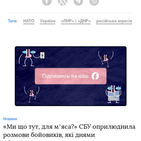
Facebook
Twitter
Telegram
Viber
Теги:
НАТО
Україна
«ЛНР» і «ДНР»
російська агресія
Підпишись на наш
Facebook
Новини
«Ми що тут, для мʼяса?» СБУ оприлюднила
розмови бойовиків, які днями