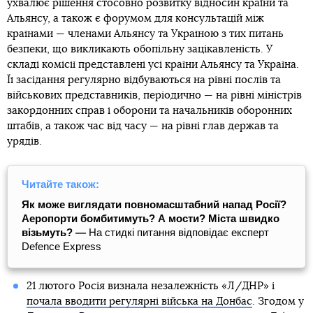
ухвалює рішення стосовно розвитку відносин країни та
Альянсу, а також є форумом для консультацій між
країнами — членами Альянсу та Україною з тих питань
безпеки, що викликають обопільну зацікавленість. У
складі комісії представлені усі країни Альянсу та Україна.
Її засідання регулярно відбуваються на рівні послів та
військових представників, періодично — на рівні міністрів
закордонних справ і оборони та начальників оборонних
штабів, а також час від часу — на рівні глав держав та
урядів.
Читайте також:
Як може виглядати повномасштабний напад Росії?
Аеропорти бомбитимуть? А мости? Міста швидко
візьмуть? —
На стидкі питання відповідає експерт
Defence Express
21 лютого Росія визнала незалежність «Л/ДНР» і
почала вводити регулярні війська на Донбас
. Згодом у