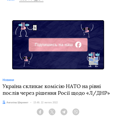
Підпишись на наш
Facebook
Новини
Україна скликає комісію НАТО на рівні
послів через рішення Росії щодо «Л/ДНР»
Автор:
Ангеліна Шеремет
Дата:
15:49, 22 лютого 2022
Facebook
Twitter
Telegram
Viber