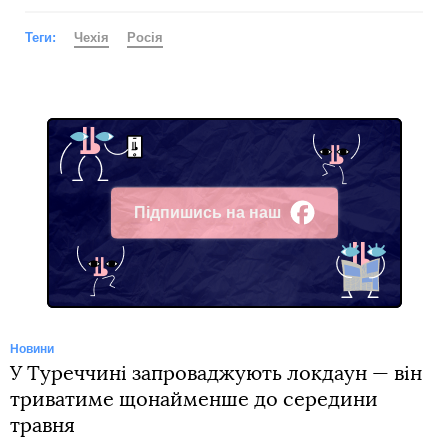
Теги:
Чехія
Росія
Підпишись на наш
Facebook
Новини
У Туреччині запроваджують локдаун — він
триватиме щонайменше до середини
травня