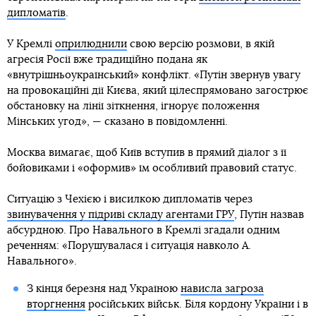
дипломатів
.
У Кремлі
оприлюднили
свою версію розмови, в якій
агресія Росії вже традиційно подана як
«внутрішньоукраїнський» конфлікт. «Путін звернув увагу
на провокаційні дії Києва, який цілеспрямовано загострює
обстановку на лінії зіткнення, ігнорує положення
Мінських угод», — сказано в повідомленні.
Москва вимагає, щоб Київ вступив в прямий діалог з її
бойовиками і «оформив» їм особливий правовий статус.
Ситуацію з Чехією і висилкою дипломатів через
звинувачення у підриві складу агентами ГРУ
, Путін назвав
абсурдною. Про Навального в Кремлі згадали одним
реченням: «Порушувалася і ситуація навколо А.
Навального».
З кінця березня над Україною
нависла загроза
вторгнення
російських військ. Біля кордону України і в