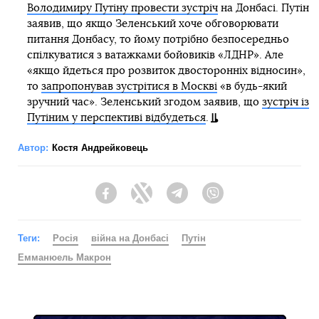
Володимиру Путіну провести зустріч
на Донбасі. Путін
заявив, що якщо Зеленський хоче обговорювати
питання Донбасу, то йому потрібно безпосередньо
спілкуватися з ватажками бойовиків «ЛДНР». Але
«якщо йдеться про розвиток двосторонніх відносин»,
то
запропонував зустрітися в Москві
«в будь-який
зручний час». Зеленський згодом заявив, що
зустріч із
Путіним у перспективі відбудеться
.
Автор:
Костя Андрейковець
Facebook
Twitter
Telegram
Viber
Теги:
Росія
війна на Донбасі
Путін
Емманюель Макрон