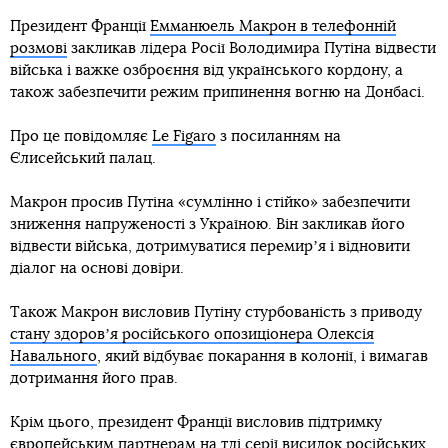
Президент Франції
Емманюель Макрон в телефонній
розмові
закликав лідера Росії Володимира Путіна відвести
війська і важке озброєння від українського кордону, а
також забезпечити режим припинення вогню на Донбасі.
Про це повідомляє
Le Figaro
з посиланням на
Єлисейський палац.
Макрон просив Путіна «сумлінно і стійко» забезпечити
зниження напруженості з Україною. Він закликав його
відвести війська, дотримуватися перемирʼя і відновити
діалог на основі довіри.
Також Макрон висловив Путіну стурбованість з приводу
стану здоровʼя російського опозиціонера Олексія
Навального
, який відбуває покарання в колонії, і вимагав
дотримання його прав.
Крім цього, президент Франції висловив підтримку
європейським партнерам на тлі серії
висилок російських