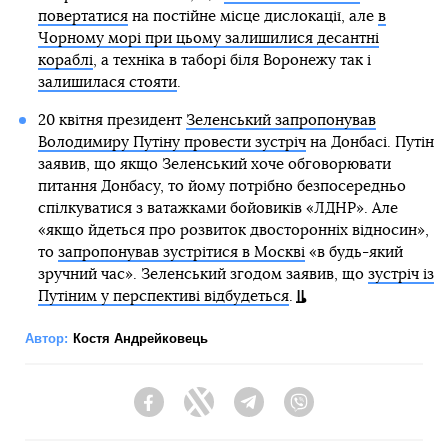
повертатися
на постійне місце дислокації, але
в
Чорному морі при цьому залишилися десантні
кораблі
, а техніка в таборі біля Воронежу так і
залишилася стояти
.
20 квітня президент
Зеленський запропонував
Володимиру Путіну провести зустріч
на Донбасі. Путін
заявив, що якщо Зеленський хоче обговорювати
питання Донбасу, то йому потрібно безпосередньо
спілкуватися з ватажками бойовиків «ЛДНР». Але
«якщо йдеться про розвиток двосторонніх відносин»,
то
запропонував зустрітися в Москві
«в будь-який
зручний час». Зеленський згодом заявив, що
зустріч із
Путіним у перспективі відбудеться
.
Автор:
Костя Андрейковець
Facebook
Twitter
Telegram
Viber