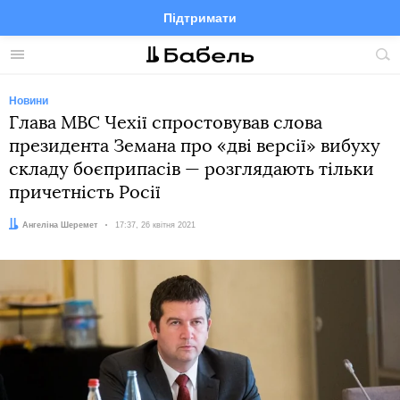
Підтримати
Facebook
Telegram
Twitter
Instagram
Меню
По
по
сай
Новини
Глава МВС Чехії спростовував слова
президента Земана про «дві версії» вибуху
складу боєприпасів — розглядають тільки
причетність Росії
Автор:
Ангеліна Шеремет
Дата:
17:37, 26 квітня 2021