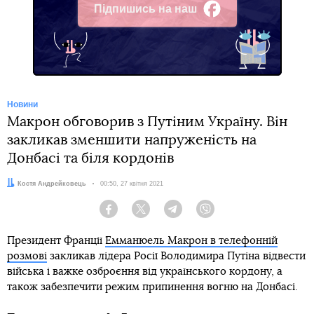
Підпишись на наш
Facebook
Новини
Макрон обговорив з Путіним Україну. Він
закликав зменшити напруженість на
Донбасі та біля кордонів
Автор:
Костя Андрейковець
Дата:
00:50, 27 квітня 2021
Facebook
Twitter
Telegram
Viber
Президент Франції
Емманюель Макрон в телефонній
розмові
закликав лідера Росії Володимира Путіна відвести
війська і важке озброєння від українського кордону, а
також забезпечити режим припинення вогню на Донбасі.