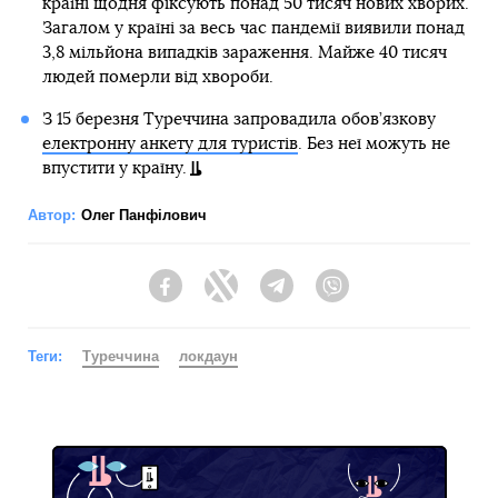
країні щодня фіксують понад 50 тисяч нових хворих.
Загалом у країні за весь час пандемії виявили понад
3,8 мільйона випадків зараження. Майже 40 тисяч
людей померли від хвороби.
З 15 березня Туреччина запровадила обов’язкову
електронну анкету для туристів
. Без неї можуть не
впустити у країну.
Автор:
Олег Панфілович
Facebook
Twitter
Telegram
Viber
Теги:
Туреччина
локдаун