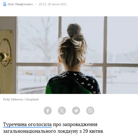
Автор:
Олег Панфілович
Дата:
20:23, 26 квітня 2021
Kelly Sikkema / Unsplash
Facebook
Twitter
Telegram
Viber
Туреччина оголосила
про запровадження
загальнонаціонального локдауну з 29 квітня.