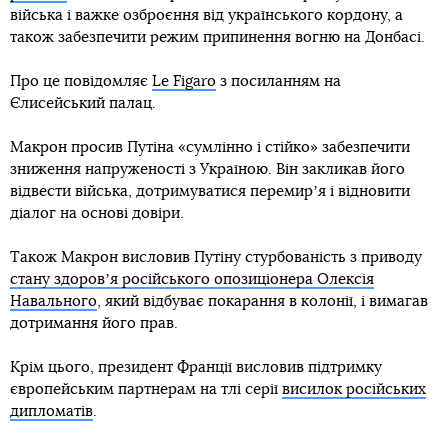
війська і важке озброєння від українського кордону, а
також забезпечити режим припинення вогню на Донбасі.
Про це повідомляє
Le Figaro
з посиланням на
Єлисейський палац.
Макрон просив Путіна «сумлінно і стійко» забезпечити
зниження напруженості з Україною. Він закликав його
відвести війська, дотримуватися перемирʼя і відновити
діалог на основі довіри.
Також Макрон висловив Путіну стурбованість з приводу
стану здоровʼя російського опозиціонера Олексія
Навального
, який відбуває покарання в колонії, і вимагав
дотримання його прав.
Крім цього, президент Франції висловив підтримку
європейським партнерам на тлі серії
висилок російських
дипломатів
.