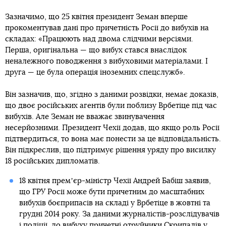
Зазначимо, що 25 квітня президент Земан вперше
прокоментував дані про причетність Росії до вибухів на
складах: «Працюють над двома слідчими версіями.
Перша, оригінальна — що вибух стався внаслідок
неналежного поводження з вибуховими матеріалами. І
друга — це була операція іноземних спецслужб».
Він зазначив, що, згідно з даними розвідки, немає доказів,
що двоє російських агентів були поблизу Врбетіце під час
вибухів. Але Земан не вважає звинувачення
несерйозними. Президент Чехії додав, що якщо роль Росії
підтвердиться, то вона має понести за це відповідальність.
Він підкреслив, що підтримує рішення уряду про висилку
18 російських дипломатів.
18 квітня премʼєр-міністр Чехії Андрей Бабіш заявив,
що ГРУ Росії може бути причетним до масштабних
вибухів боєприпасів на складі у Врбетіце в жовтні та
грудні 2014 року. За даними журналістів-розслідувачів
і поліції, до вибуху причетні
отруйники Скрипалів
у