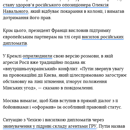
стану здоровʼя російського опозиціонера Олексія
Навального
, який відбуває покарання в колонії, і вимагав
дотримання його прав.
Крім цього, президент Франції висловив підтримку
європейським партнерам на тлі серії
висилок російських
дипломатів
.
У Кремлі
оприлюднили
свою версію розмови, в якій
агресія Росії вже традиційно подана як
«внутрішньоукраїнський» конфлікт. «Путін звернув увагу
на провокаційні дії Києва, який цілеспрямовано загострює
обстановку на лінії зіткнення, ігнорує положення
Мінських угод», — сказано в повідомленні.
Москва вимагає, щоб Київ вступив в прямий діалог з її
бойовиками і «оформив» їм особливий правовий статус.
Ситуацію з Чехією і висилкою дипломатів через
звинувачення у підриві складу агентами ГРУ
, Путін назвав