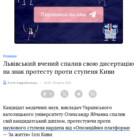
Підпишись на наш
Telegram
Новини
Львівський вчений спалив свою дисертацію
на знак протесту проти ступеня Киви
Автор:
Костя Андрейковець
Дата:
23:02, 26 квітня 2021
4
Facebook
Twitter
Telegram
Viber
Кандидат медичних наук, викладач Українського
католицького університету Олександр Ябчанка спалив
свій кандидатський диплом, протестуючи проти
наукового ступеня нардепа від «Опозиційної платформи
— За життя» Іллі Киви
.