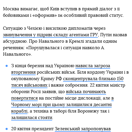
Москва вимагає, щоб Київ вступив в прямий діалог з її
бойовиками і «оформив» їм особливий правовий статус.
Ситуацію з Чехією і висилкою дипломатів через
звинувачення у підриві складу агентами ГРУ
, Путін назвав
абсурдною. Про Навального в Кремлі згадали одним
реченням: «Порушувалася і ситуація навколо А.
Навального».
З кінця березня над Україною
нависла загроза
вторгнення
російських військ. Біля кордону України і в
окупованому Криму РФ
сконцентрувала близько 150
тисяч військових
і важке озброєння. 22 квітня міністр
оборони Росії заявив, що
війська починають
повертатися
на постійне місце дислокації, але
в
Чорному морі при цьому залишилися десантні
кораблі
, а техніка в таборі біля Воронежу так і
залишилася стояти
.
20 квітня президент
Зеленський запропонував