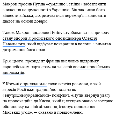
Макрон просив Путіна «сумлінно і стійко» забезпечити
зниження напруженості з Україною. Він закликав його
відвести війська, дотримуватися перемирʼя і відновити
діалог на основі довіри.
Також Макрон висловив Путіну стурбованість з приводу
стану здоровʼя російського опозиціонера Олексія
Навального
, який відбуває покарання в колонії, і вимагав
дотримання його прав.
Крім цього, президент Франції висловив підтримку
європейським партнерам на тлі серії
висилок російських
дипломатів
.
У Кремлі
оприлюднили
свою версію розмови, в якій
агресія Росії вже традиційно подана як
«внутрішньоукраїнський» конфлікт. «Путін звернув увагу
на провокаційні дії Києва, який цілеспрямовано загострює
обстановку на лінії зіткнення, ігнорує положення
Мінських угод», — сказано в повідомленні.