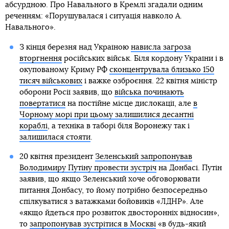
абсурдною. Про Навального в Кремлі згадали одним
реченням: «Порушувалася і ситуація навколо А.
Навального».
З кінця березня над Україною
нависла загроза
вторгнення
російських військ. Біля кордону України і в
окупованому Криму РФ
сконцентрувала близько 150
тисяч військових
і важке озброєння. 22 квітня міністр
оборони Росії заявив, що
війська починають
повертатися
на постійне місце дислокації, але
в
Чорному морі при цьому залишилися десантні
кораблі
, а техніка в таборі біля Воронежу так і
залишилася стояти
.
20 квітня президент
Зеленський запропонував
Володимиру Путіну провести зустріч
на Донбасі. Путін
заявив, що якщо Зеленський хоче обговорювати
питання Донбасу, то йому потрібно безпосередньо
спілкуватися з ватажками бойовиків «ЛДНР». Але
«якщо йдеться про розвиток двосторонніх відносин»,
то
запропонував зустрітися в Москві
«в будь-який