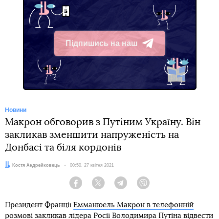
Підпишись на наш
Telegram
Новини
Макрон обговорив з Путіним Україну. Він
закликав зменшити напруженість на
Донбасі та біля кордонів
Автор:
Костя Андрейковець
Дата:
00:50, 27 квітня 2021
Facebook
Twitter
Telegram
Viber
Президент Франції
Емманюель Макрон в телефонній
розмові
закликав лідера Росії Володимира Путіна відвести