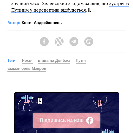
зручний час». Зеленський згодом заявив, що
зустріч із
Путіним у перспективі відбудеться
.
Автор:
Костя Андрейковець
Facebook
Twitter
Telegram
Viber
Теги:
Росія
війна на Донбасі
Путін
Емманюель Макрон
Підпишись на наш
Facebook