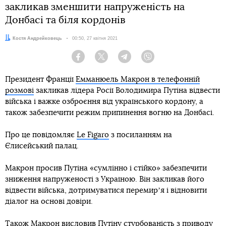
закликав зменшити напруженість на
Донбасі та біля кордонів
Автор:
Костя Андрейковець
Дата:
00:50, 27 квітня 2021
Facebook
Twitter
Telegram
Viber
Президент Франції
Емманюель Макрон в телефонній
розмові
закликав лідера Росії Володимира Путіна відвести
війська і важке озброєння від українського кордону, а
також забезпечити режим припинення вогню на Донбасі.
Про це повідомляє
Le Figaro
з посиланням на
Єлисейський палац.
Макрон просив Путіна «сумлінно і стійко» забезпечити
зниження напруженості з Україною. Він закликав його
відвести війська, дотримуватися перемирʼя і відновити
діалог на основі довіри.
Також Макрон висловив Путіну стурбованість з приводу