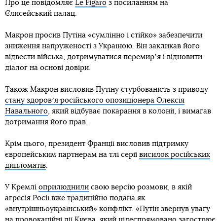
Про це повідомляє
Le Figaro
з посиланням на
Єлисейський палац.
Макрон просив Путіна «сумлінно і стійко» забезпечити
зниження напруженості з Україною. Він закликав його
відвести війська, дотримуватися перемирʼя і відновити
діалог на основі довіри.
Також Макрон висловив Путіну стурбованість з приводу
стану здоровʼя російського опозиціонера Олексія
Навального
, який відбуває покарання в колонії, і вимагав
дотримання його прав.
Крім цього, президент Франції висловив підтримку
європейським партнерам на тлі серії
висилок російських
дипломатів
.
У Кремлі
оприлюднили
свою версію розмови, в якій
агресія Росії вже традиційно подана як
«внутрішньоукраїнський» конфлікт. «Путін звернув увагу
на провокаційні дії Києва, який цілеспрямовано загострює