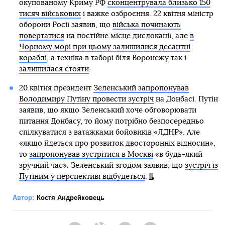
окупованому Криму РФ
сконцентрувала близько 150
тисяч військових
і важке озброєння. 22 квітня міністр
оборони Росії заявив, що
війська починають
повертатися
на постійне місце дислокації, але
в
Чорному морі при цьому залишилися десантні
кораблі
, а техніка в таборі біля Воронежу так і
залишилася стояти
.
20 квітня президент
Зеленський запропонував
Володимиру Путіну провести зустріч
на Донбасі. Путін
заявив, що якщо Зеленський хоче обговорювати
питання Донбасу, то йому потрібно безпосередньо
спілкуватися з ватажками бойовиків «ЛДНР». Але
«якщо йдеться про розвиток двосторонніх відносин»,
то
запропонував зустрітися в Москві
«в будь-який
зручний час». Зеленський згодом заявив, що
зустріч із
Путіним у перспективі відбудеться
.
Автор:
Костя Андрейковець