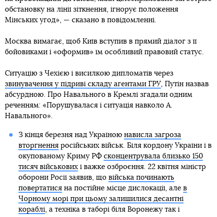
обстановку на лінії зіткнення, ігнорує положення
Мінських угод», — сказано в повідомленні.
Москва вимагає, щоб Київ вступив в прямий діалог з її
бойовиками і «оформив» їм особливий правовий статус.
Ситуацію з Чехією і висилкою дипломатів через
звинувачення у підриві складу агентами ГРУ
, Путін назвав
абсурдною. Про Навального в Кремлі згадали одним
реченням: «Порушувалася і ситуація навколо А.
Навального».
З кінця березня над Україною
нависла загроза
вторгнення
російських військ. Біля кордону України і в
окупованому Криму РФ
сконцентрувала близько 150
тисяч військових
і важке озброєння. 22 квітня міністр
оборони Росії заявив, що
війська починають
повертатися
на постійне місце дислокації, але
в
Чорному морі при цьому залишилися десантні
кораблі
, а техніка в таборі біля Воронежу так і