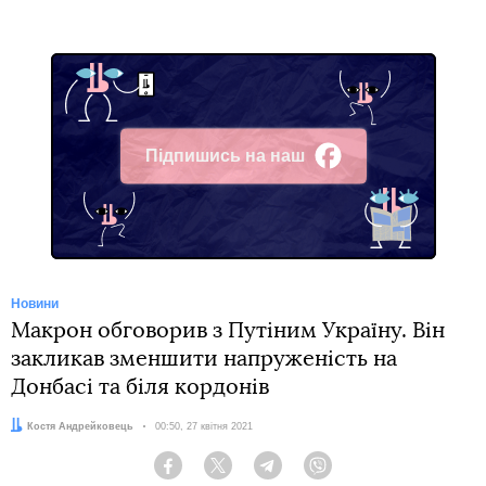
Підпишись на наш
Facebook
Новини
Макрон обговорив з Путіним Україну. Він
закликав зменшити напруженість на
Донбасі та біля кордонів
Автор:
Костя Андрейковець
Дата:
00:50, 27 квітня 2021
Facebook
Twitter
Telegram
Viber