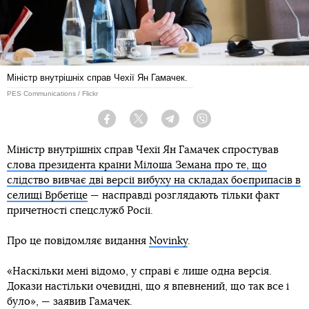
Міністр внутрішніх справ Чехії Ян Гамачек.
PES Communications / Flickr
Facebook
Twitter
Telegram
Viber
Міністр внутрішніх справ Чехії Ян Гамачек спростував
слова президента країни Мілоша Земана про те, що
слідство вивчає дві версії вибуху на складах боєприпасів в
селищі Врбетіце
— насправді розглядають тільки факт
причетності спецслужб Росії.
Про це повідомляє видання
Novinky
.
«Наскільки мені відомо, у справі є лише одна версія.
Докази настільки очевидні, що я впевнений, що так все і
було», — заявив Гамачек.