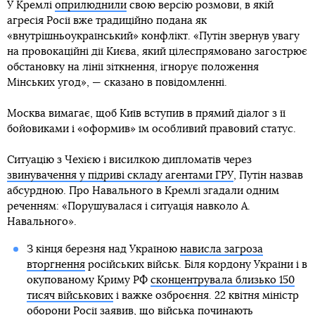
У Кремлі
оприлюднили
свою версію розмови, в якій
агресія Росії вже традиційно подана як
«внутрішньоукраїнський» конфлікт. «Путін звернув увагу
на провокаційні дії Києва, який цілеспрямовано загострює
обстановку на лінії зіткнення, ігнорує положення
Мінських угод», — сказано в повідомленні.
Москва вимагає, щоб Київ вступив в прямий діалог з її
бойовиками і «оформив» їм особливий правовий статус.
Ситуацію з Чехією і висилкою дипломатів через
звинувачення у підриві складу агентами ГРУ
, Путін назвав
абсурдною. Про Навального в Кремлі згадали одним
реченням: «Порушувалася і ситуація навколо А.
Навального».
З кінця березня над Україною
нависла загроза
вторгнення
російських військ. Біля кордону України і в
окупованому Криму РФ
сконцентрувала близько 150
тисяч військових
і важке озброєння. 22 квітня міністр
оборони Росії заявив, що
війська починають