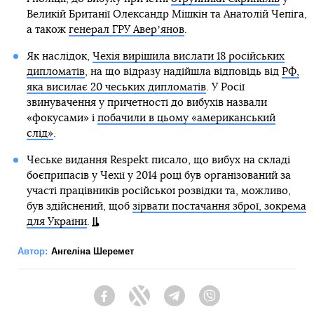
Великій Британії Олександр Мішкін та Анатолій Чепіга,
а також
генерал ГРУ Аверʼянов
.
Як наслідок,
Чехія вирішила вислати 18 російських
дипломатів
, на що відразу надійшла відповідь від
РФ,
яка висилає 20 чеських дипломатів
. У Росії
звинувачення у причетності до вибухів назвали
«фокусами» і
побачили в цьому «американський
слід»
.
Чеське видання Respekt писало, що вибух на складі
боєприпасів у Чехії у 2014 році був організований за
участі працівників російської розвідки та, можливо,
був здійснений, щоб
зірвати постачання зброї, зокрема
для України
.
Автор:
Ангеліна Шеремет
Facebook
Twitter
Telegram
Viber