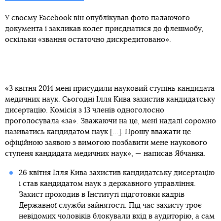
У своєму Facebook він опублікував фото палаючого
документа і закликав колег приєднатися до флешмобу,
оскільки «звання остаточно дискредитовано».
«3 квітня 2014 мені присудили науковий ступінь кандидата
медичних наук. Сьогодні Ілля Кива захистив кандидатську
дисертацію. Комісія з 13 членів одноголосно
проголосувала «за». Зважаючи на це, мені надалі соромно
називатись кандидатом наук [...]. Прошу вважати це
офіційною заявою з вимогою позбавити мене наукового
ступеня кандидата медичних наук», — написав Ябчанка.
26 квітня Ілля Кива захистив кандидатську дисертацію
і став кандидатом наук з державного управління.
Захист проходив в Інституті підготовки кадрів
Державної служби зайнятості. Під час захисту троє
невідомих чоловіків блокували вхід в аудиторію, а сам