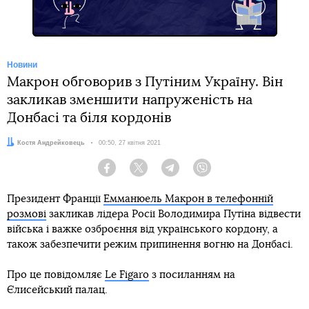
Новини
Макрон обговорив з Путіним Україну. Він
закликав зменшити напруженість на
Донбасі та біля кордонів
Автор:
Костя Андрейковець
Дата:
00:50, 27 квітня 2021
Facebook
Twitter
Telegram
Viber
Президент Франції
Емманюель Макрон в телефонній
розмові
закликав лідера Росії Володимира Путіна відвести
війська і важке озброєння від українського кордону, а
також забезпечити режим припинення вогню на Донбасі.
Про це повідомляє
Le Figaro
з посиланням на
Єлисейський палац.