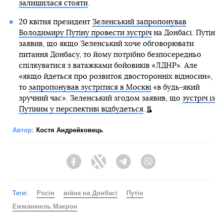
залишилася стояти
.
20 квітня президент
Зеленський запропонував
Володимиру Путіну провести зустріч
на Донбасі. Путін
заявив, що якщо Зеленський хоче обговорювати
питання Донбасу, то йому потрібно безпосередньо
спілкуватися з ватажками бойовиків «ЛДНР». Але
«якщо йдеться про розвиток двосторонніх відносин»,
то
запропонував зустрітися в Москві
«в будь-який
зручний час». Зеленський згодом заявив, що
зустріч із
Путіним у перспективі відбудеться
.
Автор:
Костя Андрейковець
Facebook
Twitter
Telegram
Viber
Теги:
Росія
війна на Донбасі
Путін
Емманюель Макрон