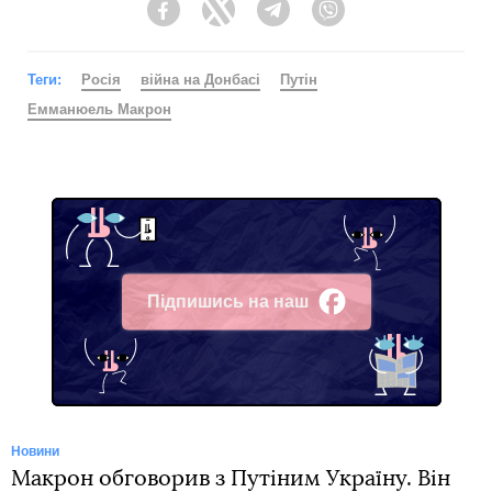
Facebook
Twitter
Telegram
Viber
Теги:
Росія
війна на Донбасі
Путін
Емманюель Макрон
Підпишись на наш
Facebook
Новини
Макрон обговорив з Путіним Україну. Він