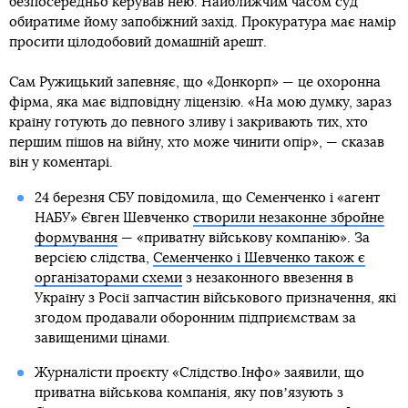
безпосередньо керував нею. Найближчим часом суд
обиратиме йому запобіжний захід. Прокуратура має намір
просити цілодобовий домашній арешт.
Сам Ружицький запевняє, що «Донкорп» — це охоронна
фірма, яка має відповідну ліцензію. «На мою думку, зараз
країну готують до певного зливу і закривають тих, хто
першим пішов на війну, хто може чинити опір», — сказав
він у коментарі.
24 березня СБУ повідомила, що Семенченко і «агент
НАБУ» Євген Шевченко
створили незаконне збройне
формування
— «приватну військову компанію». За
версією слідства,
Семенченко і Шевченко також є
організаторами схеми
з незаконного ввезення в
Україну з Росії запчастин військового призначення, які
згодом продавали оборонним підприємствам за
завищеними цінами.
Журналісти проєкту «Слідство.Інфо» заявили, що
приватна військова компанія, яку повʼязують з