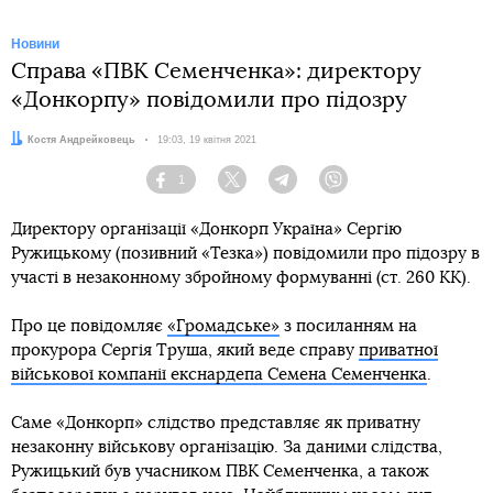
Новини
Справа «ПВК Семенченка»: директору
«Донкорпу» повідомили про підозру
Автор:
Костя Андрейковець
Дата:
19:03, 19 квітня 2021
1
Facebook
Twitter
Telegram
Viber
Директору організації «Донкорп Україна» Сергію
Ружицькому (позивний «Тезка») повідомили про підозру в
участі в незаконному збройному формуванні (ст. 260 КК).
Про це повідомляє
«Громадське»
з посиланням на
прокурора Сергія Труша, який веде справу
приватної
військової компанії екснардепа Семена Семенченка
.
Саме «Донкорп» слідство представляє як приватну
незаконну військову організацію. За даними слідства,
Ружицький був учасником ПВК Семенченка, а також