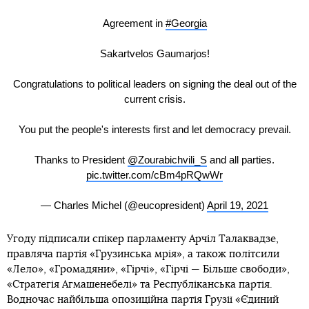
Agreement in
#Georgia
Sakartvelos Gaumarjos!
Congratulations to political leaders on signing the deal out of the
current crisis.
You put the people's interests first and let democracy prevail.
Thanks to President
@Zourabichvili_S
and all parties.
pic.twitter.com/cBm4pRQwWr
— Charles Michel (@eucopresident)
April 19, 2021
Угоду підписали спікер парламенту Арчіл Талаквадзе,
правляча партія «Грузинська мрія», а також політсили
«Лело», «Громадяни», «Гірчі», «Гірчі — Більше свободи»,
«Стратегія Агмашенебелі» та Республіканська партія.
Водночас найбільша опозиційна партія Грузії «Єдиний