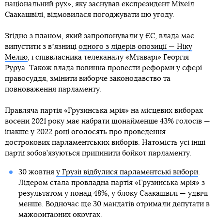
національний рух», яку заснував експрезидент Міхеіл
Саакашвілі, відмовилася погоджувати цю угоду.
Згідно з планом, який запропонували у ЄС, влада має
випустити з вʼязниці
одного з лідерів опозиції — Ніку
Мелію
, і співвласника телеканалу «Мтаварі» Георгія
Руруа. Також влада повинна провести реформи у сфері
правосуддя, змінити виборче законодавство та
повноваження парламенту.
Правляча партія «Грузинська мрія» на місцевих виборах
восени 2021 року має набрати щонайменше 43% голосів —
інакше у 2022 році оголосять про проведення
дострокових парламентських виборів. Натомість усі інші
партії зобов’язуються припинити бойкот парламенту.
30 жовтня
у Грузії відбулися парламентські вибори
.
Лідером стала провладна партія «Грузинська мрія» з
результатом у понад 48%, у блоку Саакашвілі — удвічі
менше. Водночас ще 30 мандатів отримали депутати в
мажоритарних округах.