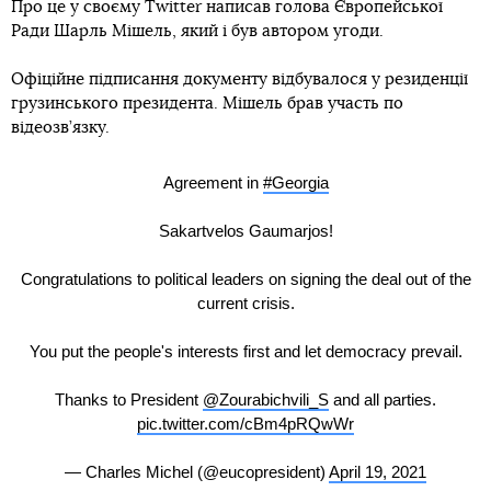
Про це у своєму Twitter написав голова Європейської
Ради Шарль Мішель, який і був автором угоди.
Офіційне підписання документу відбувалося у резиденції
грузинського президента. Мішель брав участь по
відеозв’язку.
Agreement in
#Georgia
Sakartvelos Gaumarjos!
Congratulations to political leaders on signing the deal out of the
current crisis.
You put the people's interests first and let democracy prevail.
Thanks to President
@Zourabichvili_S
and all parties.
pic.twitter.com/cBm4pRQwWr
— Charles Michel (@eucopresident)
April 19, 2021