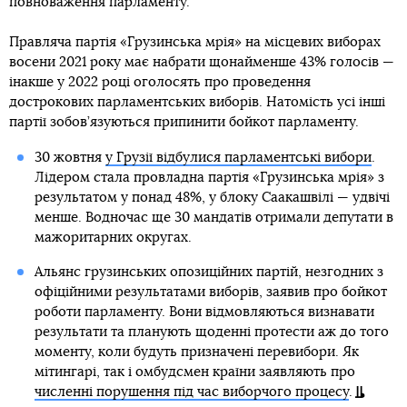
повноваження парламенту.
Правляча партія «Грузинська мрія» на місцевих виборах
восени 2021 року має набрати щонайменше 43% голосів —
інакше у 2022 році оголосять про проведення
дострокових парламентських виборів. Натомість усі інші
партії зобов’язуються припинити бойкот парламенту.
30 жовтня
у Грузії відбулися парламентські вибори
.
Лідером стала провладна партія «Грузинська мрія» з
результатом у понад 48%, у блоку Саакашвілі — удвічі
менше. Водночас ще 30 мандатів отримали депутати в
мажоритарних округах.
Альянс грузинських опозиційних партій, незгодних з
офіційними результатами виборів, заявив про бойкот
роботи парламенту. Вони відмовляються визнавати
результати та планують щоденні протести аж до того
моменту, коли будуть призначені перевибори. Як
мітингарі, так і омбудсмен країни заявляють про
численні порушення під час виборчого процесу
.