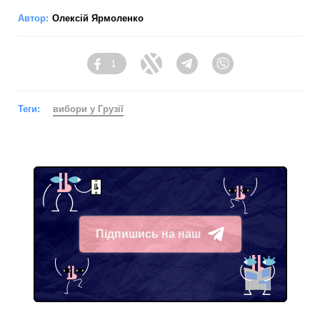
Автор:
Олексій Ярмоленко
1
Facebook
Twitter
Telegram
Viber
Теги:
вибори у Грузії
Підпишись на наш
Telegram