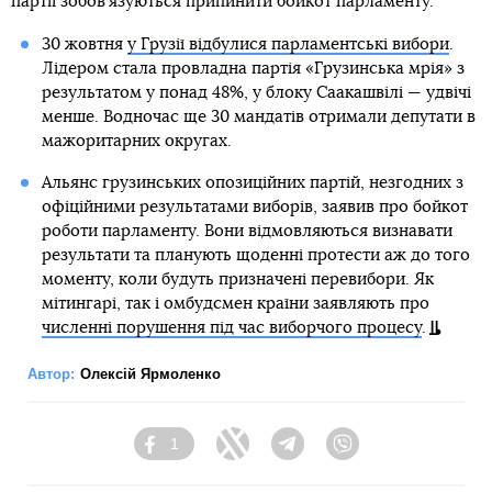
партії зобов’язуються припинити бойкот парламенту.
30 жовтня
у Грузії відбулися парламентські вибори
.
Лідером стала провладна партія «Грузинська мрія» з
результатом у понад 48%, у блоку Саакашвілі — удвічі
менше. Водночас ще 30 мандатів отримали депутати в
мажоритарних округах.
Альянс грузинських опозиційних партій, незгодних з
офіційними результатами виборів, заявив про бойкот
роботи парламенту. Вони відмовляються визнавати
результати та планують щоденні протести аж до того
моменту, коли будуть призначені перевибори. Як
мітингарі, так і омбудсмен країни заявляють про
численні порушення під час виборчого процесу
.
Автор:
Олексій Ярмоленко
1
Facebook
Twitter
Telegram
Viber