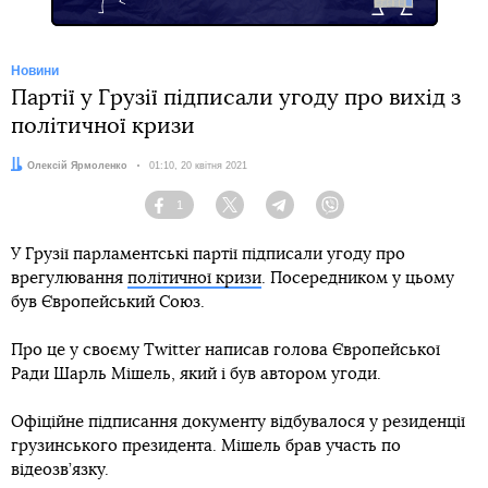
Новини
Партії у Грузії підписали угоду про вихід з
політичної кризи
Автор:
Олексій Ярмоленко
Дата:
01:10, 20 квітня 2021
1
Facebook
Twitter
Telegram
Viber
У Грузії парламентські партії підписали угоду про
врегулювання
політичної кризи
. Посередником у цьому
був Європейський Союз.
Про це у своєму Twitter написав голова Європейської
Ради Шарль Мішель, який і був автором угоди.
Офіційне підписання документу відбувалося у резиденції
грузинського президента. Мішель брав участь по
відеозв’язку.