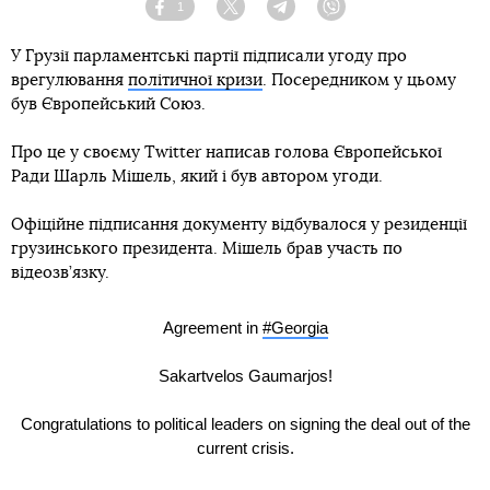
1
Facebook
Twitter
Telegram
Viber
У Грузії парламентські партії підписали угоду про
врегулювання
політичної кризи
. Посередником у цьому
був Європейський Союз.
Про це у своєму Twitter написав голова Європейської
Ради Шарль Мішель, який і був автором угоди.
Офіційне підписання документу відбувалося у резиденції
грузинського президента. Мішель брав участь по
відеозв’язку.
Agreement in
#Georgia
Sakartvelos Gaumarjos!
Congratulations to political leaders on signing the deal out of the
current crisis.