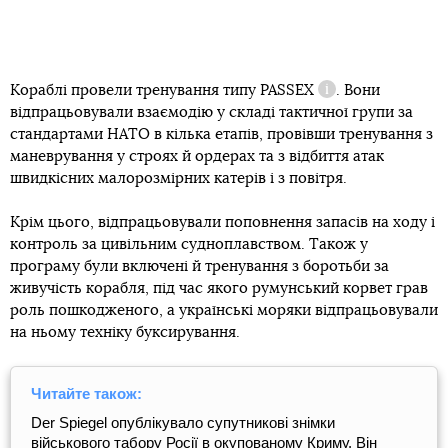
Кораблі провели тренування типу
PASSEX
. Вони
Довідка
відпрацьовували взаємодію у складі тактичної групи за
стандартами НАТО в кілька етапів, провівши тренування з
маневрування у строях й ордерах та з відбиття атак
швидкісних малорозмірних катерів і з повітря.
Крім цього, відпрацьовували поповнення запасів на ходу і
контроль за цивільним судноплавством. Також у
програму були включені й тренування з боротьби за
живучість корабля, під час якого румунський корвет грав
роль пошкодженого, а українські моряки відпрацьовували
на ньому техніку буксирування.
Читайте також:
Der Spiegel опублікувало супутникові знімки
військового табору Росії в окупованому Криму. Він