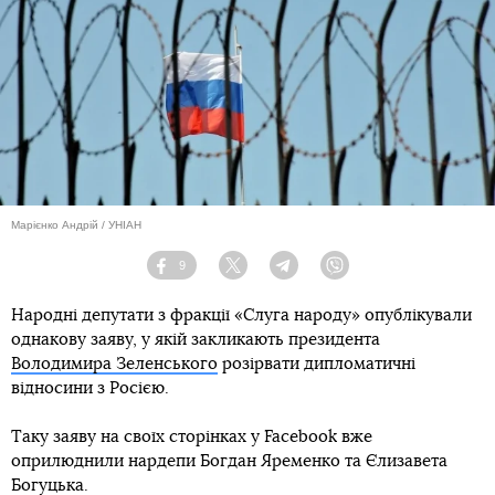
Марієнко Андрій / УНІАН
9
Facebook
Twitter
Telegram
Viber
Народні депутати з фракції «Слуга народу» опублікували
однакову заяву, у якій закликають президента
Володимира Зеленського
розірвати дипломатичні
відносини з Росією.
Таку заяву на своїх сторінках у Facebook вже
оприлюднили нардепи Богдан Яременко та Єлизавета
Богуцька.