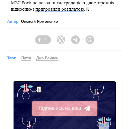
МЗС Росії це назвали «деградацією двосторонніх
відносин» і
пригрозили розплатою
.
Автор:
Олексій Ярмоленко
1
Facebook
Twitter
Telegram
Viber
Теги:
Путін
Джо Байден
Підпишись на наш
Telegram