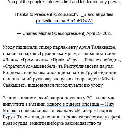
You put the people's interests first and let democracy prevail.
Thanks to President
@Zourabichvili_S
and all parties.
pic.twitter.com/cBm4pRQwWr
— Charles Michel (@eucopresident)
April 19, 2021
Угоду підписали спікер парламенту Арчіл Талаквадзе,
правляча партія «Грузинська мрія», а також політсили
«Лело», «Громадяни», «Гірчі», «Гірчі — Більше свободи»,
«Стратегія Агмашенебелі» та Республіканська партія.
Водночас найбільша опозиційна партія Грузії «Єдиний
національний рух», яку заснував експрезидент Міхеіл
Саакашвілі, відмовилася погоджувати цю угоду.
Згідно з планом, який запропонували у ЄС, влада має
випустити з вʼязниці
одного з лідерів опозиції — Ніку
Мелію
, і співвласника телеканалу «Мтаварі» Георгія
Руруа. Також влада повинна провести реформи у сфері
правосуддя, змінити виборче законодавство та