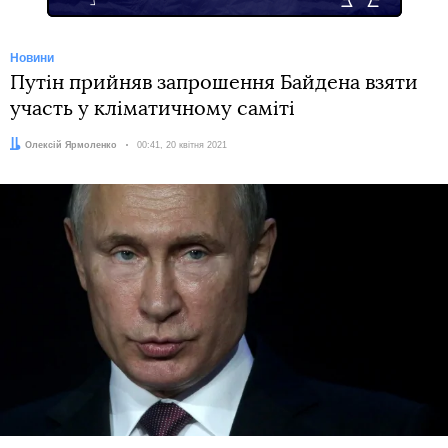
Новини
Путін прийняв запрошення Байдена взяти
участь у кліматичному саміті
Автор:
Олексій Ярмоленко
Дата:
00:41, 20 квітня 2021