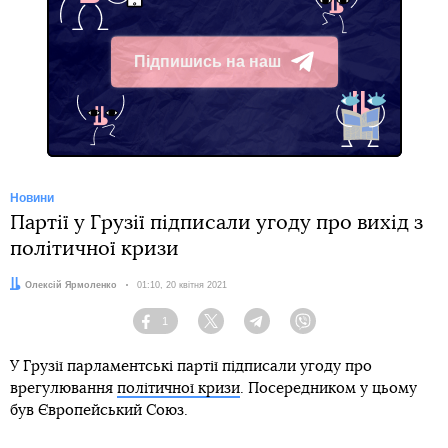
Підпишись на наш
Telegram
Новини
Партії у Грузії підписали угоду про вихід з
політичної кризи
Автор:
Олексій Ярмоленко
Дата:
01:10, 20 квітня 2021
1
Facebook
Twitter
Telegram
Viber
У Грузії парламентські партії підписали угоду про
врегулювання
політичної кризи
. Посередником у цьому
був Європейський Союз.