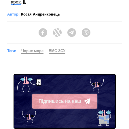
крок
.
Автор:
Костя Андрейковець
Facebook
Twitter
Telegram
Viber
Теги:
Чорне море
ВМС ЗСУ
Підпишись на наш
Telegram