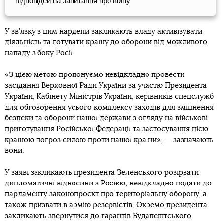
відповідей на запитання про війну
У зв’язку з цим нардепи закликають владу активізувати
діяльність та готувати країну до оборони від можливого
нападу з боку Росії.
«З цією метою пропонуємо невідкладно провести
засідання Верховної Ради України за участю Президента
України, Кабінету Міністрів України, керівників спецслужб
для обговорення усього комплексу заходів для зміцнення
безпеки та оборони нашої держави з огляду на військові
приготування Російської Федерації та застосування цією
країною погроз силою проти нашої країни», — зазначають
вони.
У заяві закликають президента Зеленського розірвати
дипломатичні відносини з Росією, невідкладно подати до
парламенту законопроєкт про територіальну оборону, а
також призвати в армію резервістів. Окремо президента
закликають звернутися до гарантів Будапештського