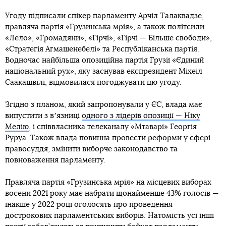
Угоду підписали спікер парламенту Арчіл Талаквадзе,
правляча партія «Грузинська мрія», а також політсили
«Лело», «Громадяни», «Гірчі», «Гірчі — Більше свободи»,
«Стратегія Агмашенебелі» та Республіканська партія.
Водночас найбільша опозиційна партія Грузії «Єдиний
національний рух», яку заснував експрезидент Міхеіл
Саакашвілі, відмовилася погоджувати цю угоду.
Згідно з планом, який запропонували у ЄС, влада має
випустити з вʼязниці
одного з лідерів опозиції — Ніку
Мелію
, і співвласника телеканалу «Мтаварі» Георгія
Руруа. Також влада повинна провести реформи у сфері
правосуддя, змінити виборче законодавство та
повноваження парламенту.
Правляча партія «Грузинська мрія» на місцевих виборах
восени 2021 року має набрати щонайменше 43% голосів —
інакше у 2022 році оголосять про проведення
дострокових парламентських виборів. Натомість усі інші