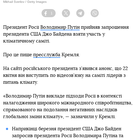
Mikhail Svetlov / Getty Images
1
Facebook
Twitter
Telegram
Viber
Президент Росії
Володимир Путін
прийняв запрошення
президента США Джо Байдена взяти участь у
кліматичному саміті.
Про це пише
пресслужба
Кремля.
На сайті російського президента з’явився анонс, що 22
квітня він виступить по відеозв’язку на саміті лідерів з
питань клімату.
«Володимир Путін викладе підходи Росії в контексті
налагодження широкого міжнародного співробітництва,
спрямованого на подолання негативних наслідків
глобальної зміни клімату», — зазначили у Кремлі.
Наприкінці березня президент США Джо Байден
запросив президента Росії Володимира Путіна та