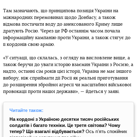
Там зазначають, що принципова позиція України на
міжнародних перемовинах щодо Донбасу, а також
відмова постачати воду до анексованого Криму лише
дратують Росію. Через це РФ останнім часом почала
інформаційну кампанію проти України, а також стягує до
її кордонів свою армію.
«У ситуації, що склалась, з огляду на висловлене вище, а
також беручи до уваги історію взаємин України з Росією, а
надто, останні сім років цієї історії, Україна не має іншого
вибору, ніж сприймати дії Росії як реальні приготування
до розширення збройної агресії чи масштабної військової
провокації проти нашої держави», — йдеться у заяві.
Читайте також:
На кордоні з Україною десятки тисяч російських
солдатів і багато техніки. Це третя світова? Чому
тепер? Що взагалі відбувається?
Ось пʼять спокійних