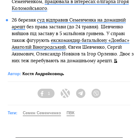
Семенченком,
працювала в інтересах олігарха Ігоря
Коломойського
.
26 березня
суд відправив Семенченка на домашній
арешт
без права застави (до 24 травня). Шевченко
вийшов під заставу в 5 мільйонів гривень. У справі
також фігурують
екскомандир батальйону «Донбас»
Анатолій Віногродський
, Євген Шевченко, Сергій
Акимович, Олександр Новіков та Ігор Орленко. Двоє з
них теж перебувають на домашньому арешті.
Автор:
Костя Андрейковець
1
Facebook
Twitter
Telegram
Viber
Теги:
Семен Семенченко
ПВК