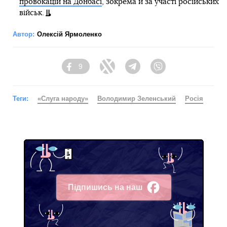
провокацій на Донбасі
, зокрема й за участі російських
військ.
Автор:
Олексій Ярмоленко
9
Facebook
Twitter
Telegram
Viber
Теги:
«Слуга народу»
Володимир Зеленський
Росія
Підпишись на наш
Facebook