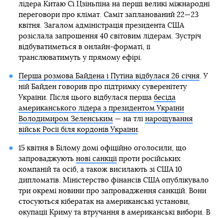
лідера Китаю Сі Цзіньпіна на перші великі міжнародні
переговори про клімат. Саміт запланований 22—23
квітня. Загалом адміністрація президента США
розіслала запрошення 40 світовим лідерам. Зустріч
відбуватиметься в онлайн-форматі, її
транслюватимуть у прямому ефірі.
Перша розмова Байдена і Путіна відбулася 26 січня
. У
ній Байден говорив про підтримку суверенітету
України. Після цього відбулася перша
бесіда
американського лідера з президентом України
Володимиром Зеленським
— на тлі
нарощування
військ Росії біля кордонів України
.
15 квітня в Білому домі офіційно оголосили, що
запроваджують
нові санкції
проти російських
компаній та осіб, а також висилають зі США 10
дипломатів. Міністерство фінансів США опублікувало
три окремі новини про запровадження санкцій. Вони
стосуються кібератак на американські установи,
окупації Криму та втручання в американські вибори. В