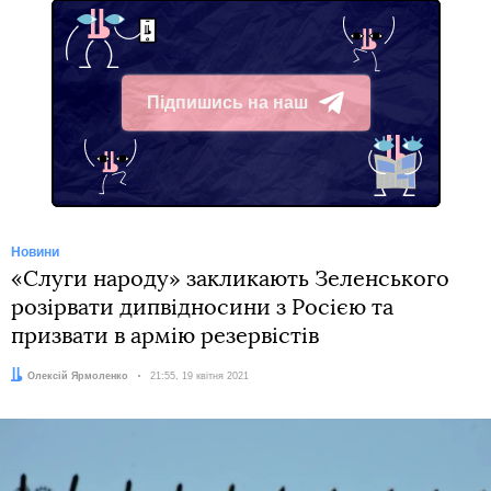
Підпишись на наш
Telegram
Новини
«Слуги народу» закликають Зеленського
розірвати дипвідносини з Росією та
призвати в армію резервістів
Автор:
Олексій Ярмоленко
Дата:
21:55, 19 квітня 2021