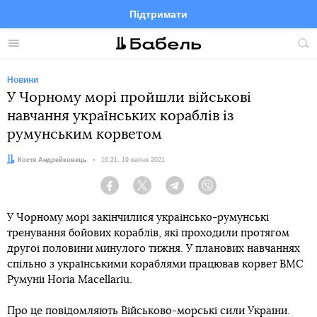
Підтримати
Facebook
Telegram
Twitter
Instagram
Меню
По
по
сай
Новини
У Чорному морі пройшли військові
навчання українських кораблів із
румунським корветом
Автор:
Костя Андрейковець
Дата:
16:21, 19 квітня 2021
Facebook
Twitter
Telegram
Viber
У Чорному морі закінчилися українсько-румунські
тренування бойових кораблів, які проходили протягом
другої половини минулого тижня. У планових навчаннях
спільно з українськими кораблями працював корвет ВМС
Румунії Horia Macellariu.
Про це повідомляють Військово-морські сили України.