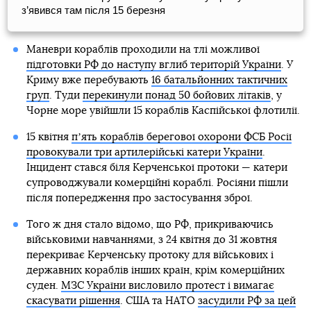
з’явився там після 15 березня
Маневри кораблів проходили на тлі можливої
підготовки РФ до наступу вглиб територій України
. У
Криму вже перебувають
16 батальйонних тактичних
груп
. Туди
перекинули понад 50 бойових літаків
, у
Чорне море увійшли 15 кораблів Каспійської флотилії.
15 квітня
пʼять кораблів берегової охорони ФСБ Росії
провокували три артилерійські катери України
.
Інцидент стався біля Керченської протоки — катери
супроводжували комерційні кораблі. Росіяни пішли
після попередження про застосування зброї.
Того ж дня стало відомо, що РФ, прикриваючись
військовими навчаннями, з 24 квітня до 31 жовтня
перекриває Керченську протоку для військових і
державних кораблів інших країн, крім комерційних
суден.
МЗС України висловило протест і вимагає
скасувати рішення
. США та НАТО
засудили РФ за цей