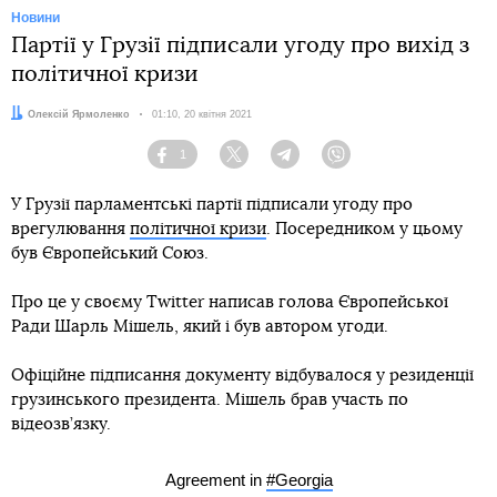
Новини
Партії у Грузії підписали угоду про вихід з
політичної кризи
Автор:
Олексій Ярмоленко
Дата:
01:10, 20 квітня 2021
1
Facebook
Twitter
Telegram
Viber
У Грузії парламентські партії підписали угоду про
врегулювання
політичної кризи
. Посередником у цьому
був Європейський Союз.
Про це у своєму Twitter написав голова Європейської
Ради Шарль Мішель, який і був автором угоди.
Офіційне підписання документу відбувалося у резиденції
грузинського президента. Мішель брав участь по
відеозв’язку.
Agreement in
#Georgia