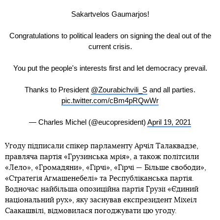
Sakartvelos Gaumarjos!
Congratulations to political leaders on signing the deal out of the
current crisis.
You put the people's interests first and let democracy prevail.
Thanks to President
@Zourabichvili_S
and all parties.
pic.twitter.com/cBm4pRQwWr
— Charles Michel (@eucopresident)
April 19, 2021
Угоду підписали спікер парламенту Арчіл Талаквадзе,
правляча партія «Грузинська мрія», а також політсили
«Лело», «Громадяни», «Гірчі», «Гірчі — Більше свободи»,
«Стратегія Агмашенебелі» та Республіканська партія.
Водночас найбільша опозиційна партія Грузії «Єдиний
національний рух», яку заснував експрезидент Міхеіл
Саакашвілі, відмовилася погоджувати цю угоду.