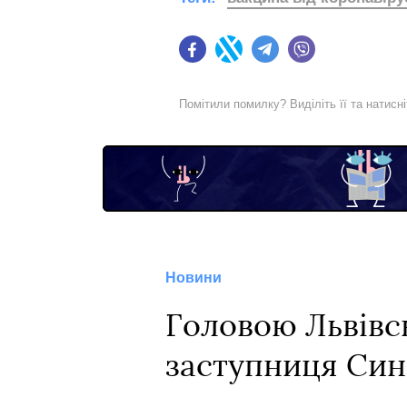
Facebook
Twitter
Telegram
Viber
Помітили помилку? Виділіть її та натисн
Новини
Головою Львівс
заступниця Син