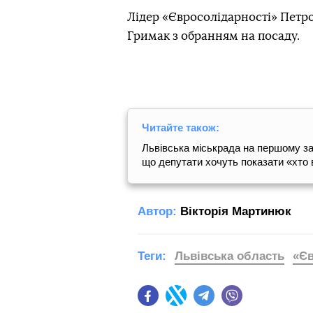
Лідер «Євросолідарності» Петр
Гримак з обранням на посаду.
Читайте також:
Львiвська мiськрaда на першому за
що депутати хочуть показати «хто 
Автор:
Вікторія Мартинюк
Теги:
Львівська область
«Єв
Facebook
Twitter
Telegram
Viber