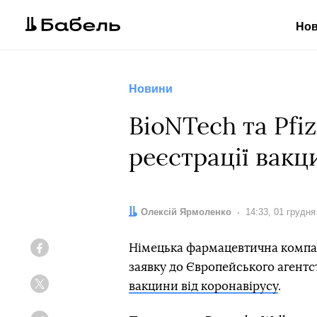
Но
Новини
BioNTech та Pfi
реєстрації вакци
Автор:
Олексій Ярмоленко
Дата:
14:33, 01 грудня
Німецька фармацевтична компан
Facebook
заявку до Європейського агентст
вакцини від коронавірусу
.
Twitter