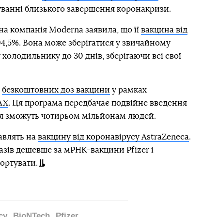
уванні близького завершення коронакризи.
а компанія Moderna заявила, що її
вакцина від
4,5%. Вона може зберігатися у звичайному
олодильнику до 30 днів, зберігаючи всі свої
в
безкоштовних доз вакцини
у рамках
AX
. Ця програма передбачає подвійне введення
ня зможуть чотирьом мільйонам людей.
авлять на
вакцину від коронавірусу AstraZeneca
.
азів дешевше за мРНК-вакцини Pfizer і
портувати.
су
BioNTech
Pfizer