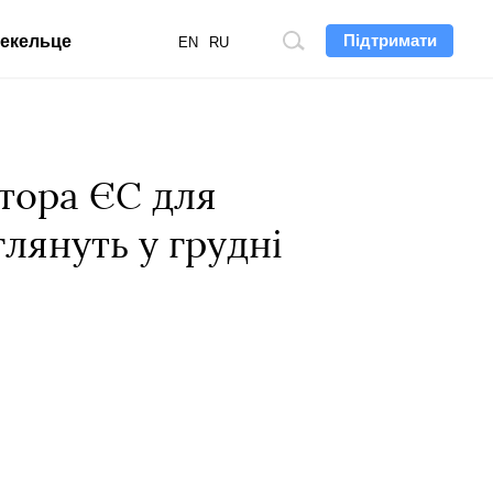
Підтримати
екельце
Пошук
EN
RU
по
сайту
ятора ЄС для
глянуть у грудні