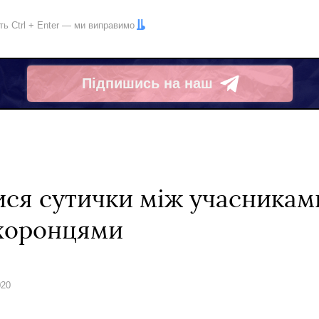
іть
Ctrl
+
Enter
— ми виправимо
Підпишись на наш
Telegram
ися сутички між учасникам
охоронцями
020