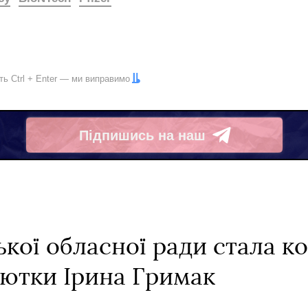
іть
Ctrl
+
Enter
— ми виправимо
Підпишись на наш
Telegram
ької обласної ради стала 
ютки Ірина Гримак