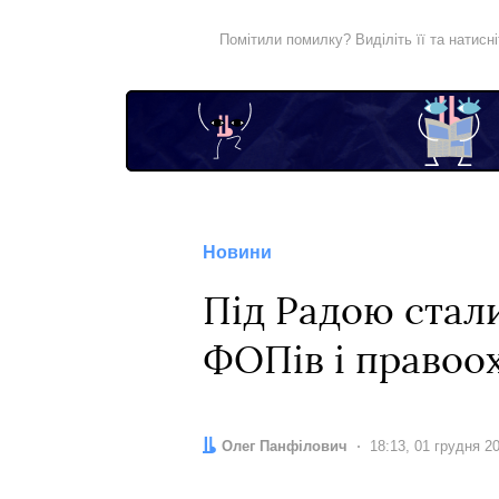
Помітили помилку? Виділіть її та натисн
Новини
Під Радою стал
ФОПів і право
Автор:
Олег Панфілович
Дата:
18:13, 01 грудня 2