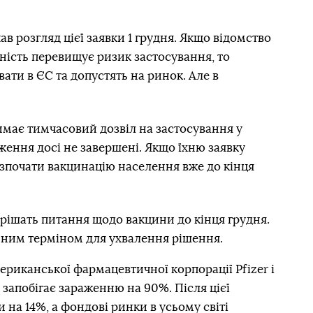
в розгляд цієї заявки 1 грудня. Якщо відомство
вність перевищує ризик застосування, то
ати в ЄС та допустять на ринок. Але в
имає тимчасовий дозвіл на застосування у
ідження досі не завершені. Якщо їхню заявку
озпочати вакцинацію населення вже до кінця
рішать питання щодо вакцини до кінця грудня.
ним терміном для ухвалення рішення.
риканської фармацевтичної корпорації Pfizer і
 запобігає зараженню на 90%. Після цієї
и на 14%, а
фондові ринки в усьому світі