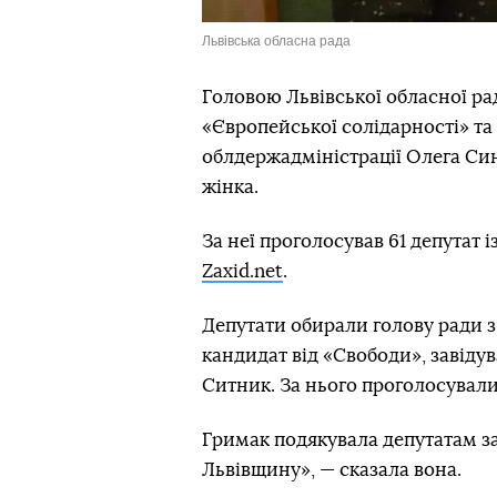
Львівська обласна рада
Головою Львівської обласної р
«Європейської солідарності» т
облдержадміністрації Олега Син
жінка.
За неї проголосував 61 депутат і
Zaxid.net
.
Депутати обирали голову ради з
кандидат від «Свободи», завіду
Ситник. За нього проголосували
Гримак подякувала депутатам за 
Львівщину», — сказала вона.