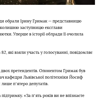
ади обрали Ірину Гримак — представницю
а колишню заступницю ексглави
ютки. Уперше в історії облради її очолила
з 82, які взяли участь у голосуванні, повідомляє
 двох претендентів. Опонентом Гримак був
вач кафедри Львівської політехніки Йосиф
 лише пʼятеро депутатів.
підтримку. «За пʼять років ви не впізнаєте