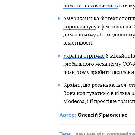
помітно пожвавились
в очік
Американська біотехнологічн
коронавірусу
ефективна на 9
домашньому або медичному х
властивості.
Україна отримає
8 мільйоні
глобального механізму
COV
дози, тому зробити щеплен
Країни, що розвиваються, ст
Вона коштуватиме в кілька р
Moderna, і її простіше транс
Автор:
Олексій Ярмоленко
Теги:
вакцина від коронавіру