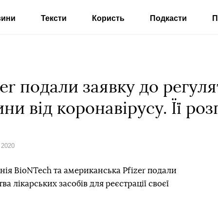
вини
Тексти
Користь
Подкасти
П
zer подали заявку до регул
ни від коронавірусу. Її роз
 2020
ія BioNTech та американська Pfizer подали
ва лікарських засобів для реєстрації своєї