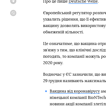
Про це пише
Deutsche Welle
.
Telegram
Європейський регулятор розпоча
Viber
ухвалить рішення, що її ефекти
вакцину дозволять використовув
обмеженій кількості.
Це означатиме, що вакцина отр
зв’язку з тим, що клінічні досл
погодять, то компанії можуть р
2020 року.
Водночас у ЄС зазначили, що ви
29 грудня називають максималь
Вакцина від коронавірусу
аме
німецької компанії BioNTech
новини акції компанії злетіл