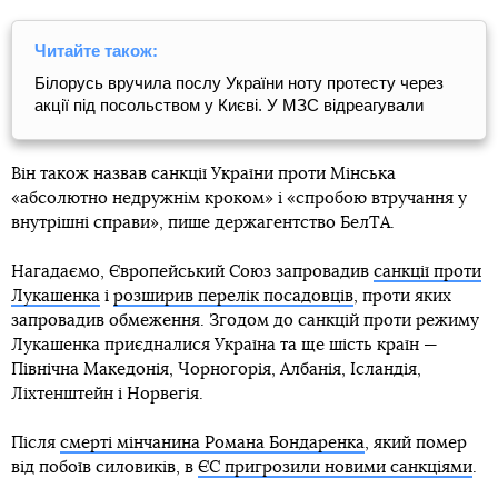
Читайте також:
Білорусь вручила послу України ноту протесту через
акції під посольством у Києві. У МЗС відреагували
Він також назвав санкції України проти Мінська
«абсолютно недружнім кроком» і «спробою втручання у
внутрішні справи», пише держагентство БелТА.
Нагадаємо, Європейський Союз запровадив
санкції проти
Лукашенка
і
розширив перелік посадовців
, проти яких
запровадив обмеження. Згодом до санкцій проти режиму
Лукашенка приєдналися Україна та ще шість країн —
Північна Македонія, Чорногорія, Албанія, Ісландія,
Ліхтенштейн і Норвегія.
Після
смерті мінчанина Романа Бондаренка
, який помер
від побоїв силовиків, в
ЄС пригрозили новими санкціями
.