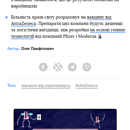
виробництві.
Більшість країн світу розраховує на
вакцину від
AstraZeneca
. Препарати цієї компанії будуть дешевші
та логістичні вигідніші, ніж розробки
на основі генних
технологій
від компаній Pfizer і Moderna.
Автор:
Олег Панфілович
Facebook
Twitter
Telegram
Viber
Теги:
вакцина від коронавірусу
AstraZeneca