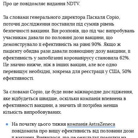
Про це повідомляє видання NDTV.
За словами генерального директора Паскаля Соріо,
поточні дослідження поставили під сумнів рівень
безпечності вакцини. Він розповів, що під час випробувань
учасникам давали по половині дози вакцини, що
демонструвало її ефективність на рівні 90%. Якщо ж
пацієнту обидва рази давали повноцінну дозу вакцини, її
ефективність у запобіганні коронавірусу становила 62%.
Це значно нижче, ніж в інших вакцин, але все одно
перевищує необхідні, зокрема для реєстрації у США, 50%
ефективності.
За словами Соріо, це буде нове міжнародне дослідження,
яке відбудеться швидше, оскільки компанія впевнена в
ефективності вакцини, а значить їй потрібна менша
кількість випробовуваних.
На початку цього тижня
компанія AstraZeneca
повідомила про вищу ефективність від половини дози
її вакцини. Виявилося, що це результат помилки на