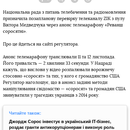
Facebook
Twitter
Telegram
Viber
Національна рада з питань телебачення та радіомовлення
призначила позапланову перевірку телеканалу ZIK з пулу
Віктора Медведчука через анонс телемарафону «Реванш
соросятні».
Про це йдеться на сайті регулятора.
Анонс телемарафону транслювали 11 та 12 листопада.
Його тривалість — 2 хвилини 33 секунди. У Нацраді
кажуть, що вислови у відео розпалювали ворожнечу
стосовно «соросят» та тих, у кого є громадянство США.
Регулятор наголошує, що в анонсі задіяні методи
маніпулювання свідомістю — «соросят» та громадян США
звинуватили у трагедіях українців з 2014 року.
Читайте також:
Джордж Сорос інвестує в український IT-бізнес,
роздає гранти антикорупціонерам і виконує роль