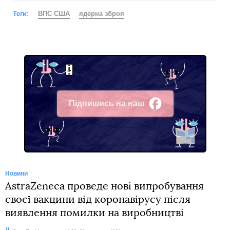
Теги:
ВПС США
ядерна зброя
Підпишись на наш
Facebook
Новини
AstraZeneca проведе нові випробування
своєї вакцини від коронавірусу після
виявлення помилки на виробництві