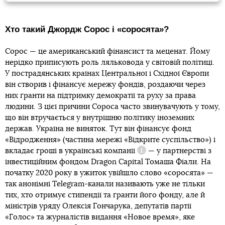
Хто такий Джордж Сорос і «соросята»?
Сорос — це американський фінансист та меценат. Йому
нерідко приписують роль ляльковода у світовій політиці.
У пострадянських країнах Центральної і Східної Європи
він створив і фінансує мережу фондів, роздаючи через
них ґранти на підтримку демократії та руху за права
людини. З цієї причини Сороса часто звинувачують у тому,
що він втручається у внутрішню політику іноземних
держав. Україна не виняток. Тут він фінансує фонд
«Відродження» (частина мережі «Відкрите суспільство») і
вкладає гроші в
українські компанії
— у партнерстві з
Довідка
інвестиційним фондом Dragon Capital Томаша Фіали. На
початку 2020 року в ужиток увійшло слово «соросята» —
так анонімні Telegram-канали називають уже не тільки
тих, хто отримує стипендії та ґранти його фонду, але й
міністрів уряду Олексія Гончарука, депутатів партії
«Голос» та журналістів видання «Новое время», яке