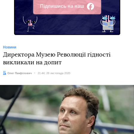
Підпишись на наш
Facebook
Новини
Директора Музею Революції гідності
викликали на допит
Автор:
Олег Панфілович
Дата:
21:44, 26 листопада 2020