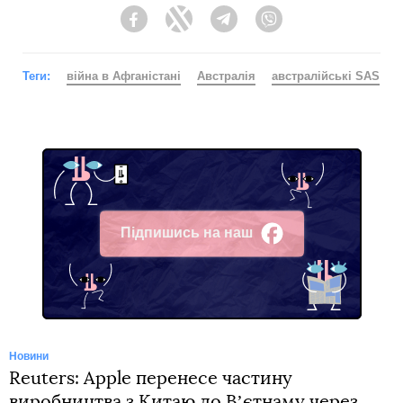
Facebook
Twitter
Telegram
Viber
Теги:
війна в Афганістані
Австралія
австралійські SAS
Підпишись на наш
Facebook
Новини
Reuters: Apple перенесе частину
виробництва з Китаю до Вʼєтнаму через