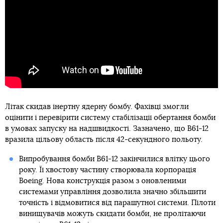
Літак скидав інертну ядерну бомбу. Фахівці змогли
оцінити і перевірити систему стабілізації обертання бомби
в умовах запуску на надшвидкості. Зазначено, що B61-12
вразила цільову область після 42-секундного польоту.
Випробування бомби B61-12 закінчилися влітку цього
року. Її хвостову частину створювала корпорація
Boeing. Нова конструкція разом з оновленими
системами управління дозволила значно збільшити
точність і відмовитися від парашутної системи. Пілоти
винищувачів можуть скидати бомби, не пролітаючи