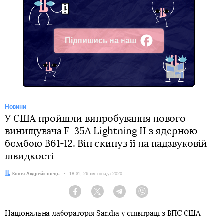
Підпишись на наш
Facebook
Новини
У США пройшли випробування нового
винищувача F-35A Lightning II з ядерною
бомбою B61-12. Він скинув її на надзвуковій
швидкості
Автор:
Костя Андрейковець
Дата:
18:01, 26 листопада 2020
Facebook
Twitter
Telegram
Viber
Національна лабораторія Sandia у співпраці з ВПС США