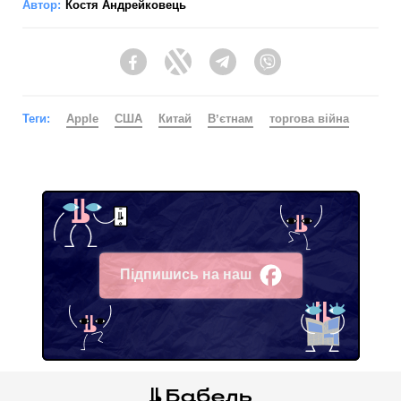
Автор:
Костя Андрейковець
Facebook
Twitter
Telegram
Viber
Теги:
Apple
США
Китай
Вʼєтнам
торгова війна
Підпишись на наш
Facebook