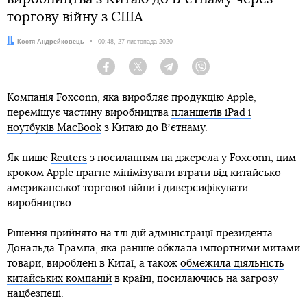
торгову війну з США
Автор:
Костя Андрейковець
Дата:
00:48, 27 листопада 2020
Facebook
Twitter
Telegram
Viber
Компанія Foxconn, яка виробляє продукцію Apple,
переміщує частину виробництва
планшетів iPad і
ноутбуків MacBook
з Китаю до Вʼєтнаму.
Як пише
Reuters
з посиланням на джерела у Foxconn, цим
кроком Apple прагне мінімізувати втрати від китайсько-
американської торгової війни і диверсифікувати
виробництво.
Рішення прийнято на тлі дій адміністрації президента
Дональда Трампа, яка раніше обклала імпортними митами
товари, вироблені в Китаї, а також
обмежила діяльність
китайських компаній
в країні, посилаючись на загрозу
нацбезпеці.