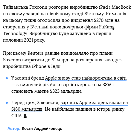
Тайванська Foxconn розгорне виробництво iPad і MacBook
на своєму заводі на північному сході Вʼєтнаму. Компанія
на цьому тижні оголосила про виділення $270 млн на
створення у Вʼєтнамі нової дочірньої фірми FuKang
Technology. Виробництво буде запущено в першій
половині 2021 року.
При цьому Reuters раніше повідомляло про плани
Foxconn витратити до $1 млрд на розширення заводу з
виробництва iPhone в Індії.
У жовтні бренд
Apple знову став найдорожчим в світі
— за минулий рік його вартість зросла на 38% і
становить майже $323 мільярди.
Перед цим, 3 вересня,
вартість Apple за день впала на
$180 мільярдів
. Це найбільше падіння в історії ринку
США.
Автор:
Костя Андрейковець