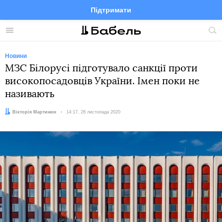
Підтримати
Facebook
Telegram
Twitter
Instagram
Меню
По
по
сай
Новини
МЗС Білорусі підготувало санкції проти
високопосадовців України. Імен поки не
називають
Автор:
Вікторія Мартинюк
Дата:
14:17, 26 листопада 2020