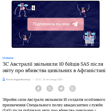
Підпишись на наш
Telegram
Новини
ЗС Австралії звільнили 10 бійців SAS після
звіту про вбивства цивільних в Афганістані
Автор:
Костя Андрейковець
Дата:
23:37, 26 листопада 2020
Facebook
Twitter
Telegram
Viber
Збройні сили Австралії звільнили 10 солдатів особливого
призначення Спеціального полку авіадесантної служби
(SAS) після
публікації звіту про вбивства цивільних і