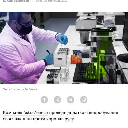
Автор:
Олег Панфілович
Дата:
19:56, 26 листопада 2020
Getty Images / «Бабель»
Facebook
Twitter
Telegram
Viber
Компанія AstraZeneca
проведе додаткові випробування
своєї вакцини проти коронавірусу.