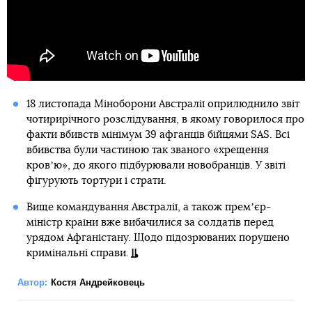
18 листопада Міноборони Австралії оприлюднило звіт
чотирирічного розслідування, в якому говорилося про
факти вбивств мінімум 39 афганців бійцями SAS. Всі
вбивства були частиною так званого «хрещення
кровʼю», до якого підбурювали новобранців. У звіті
фігурують тортури і страти.
Вище командування Австралії, а також премʼєр-
міністр країни вже вибачилися за солдатів перед
урядом Афганістану. Щодо підозрюваних порушено
кримінальні справи.
Автор:
Костя Андрейковець