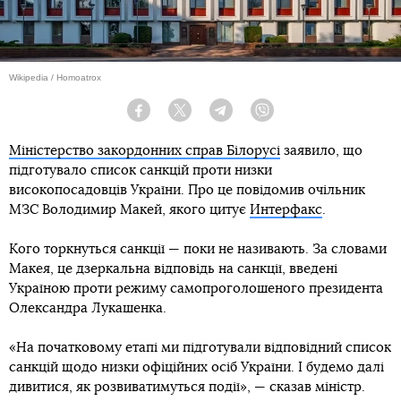
Wikipedia / Homoatrox
Facebook
Twitter
Telegram
Viber
Міністерство закордонних справ Білорусі
заявило, що
підготувало список санкцій проти низки
високопосадовців України. Про це повідомив очільник
МЗС Володимир Макей, якого цитує
Интерфакс
.
Кого торкнуться санкції — поки не називають. За словами
Макея, це дзеркальна відповідь на санкції, введені
Україною проти режиму самопроголошеного президента
Олександра Лукашенка.
«На початковому етапі ми підготували відповідний список
санкцій щодо низки офіційних осіб України. І будемо далі
дивитися, як розвиватимуться події», — сказав міністр.