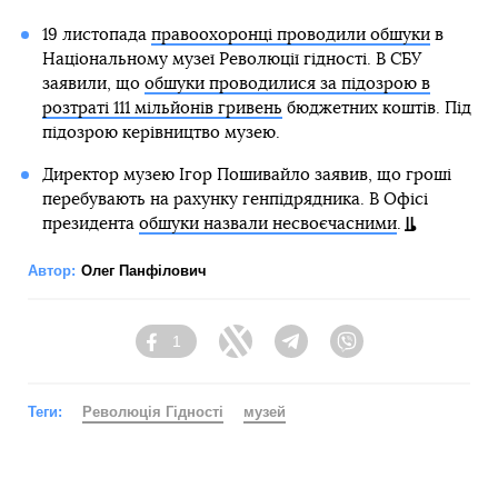
19 листопада
правоохоронці проводили обшуки
в
Національному музеї Революції гідності. В СБУ
заявили, що
обшуки проводилися за підозрою в
розтраті 111 мільйонів гривень
бюджетних коштів. Під
підозрою керівництво музею.
Директор музею Ігор Пошивайло заявив, що гроші
перебувають на рахунку генпідрядника. В Офісі
президента
обшуки назвали несвоєчасними
.
Автор:
Олег Панфілович
1
Facebook
Twitter
Telegram
Viber
Теги:
Революція Гідності
музей