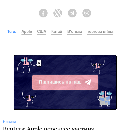
Facebook
Twitter
Telegram
Viber
Теги:
Apple
США
Китай
Вʼєтнам
торгова війна
Підпишись на наш
Telegram
Новини
Reuters: Apple перенесе частину