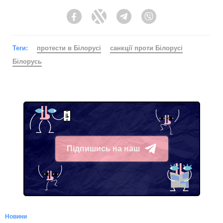
Facebook
Twitter
Telegram
Viber
Теги:
протести в Білорусі
санкції проти Білорусі
Білорусь
Підпишись на наш
Telegram
Новини