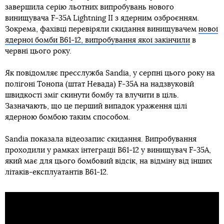
завершила серію льотних випробувань нового
винищувача F-35A Lightning II з ядерним озброєнням.
Зокрема, фахівці перевіряли скидання винищувачем
нової
ядерної бомби B61-12, випробування якої закінчили
в
червні цього року.
Як повідомляє пресслужба Sandia, у серпні цього року на
полігоні Тонопа (штат Невада) F-35A на надзвуковій
швидкості зміг скинути бомбу та влучити в ціль.
Зазначають, що це перший випадок ураження цілі
ядерною бомбою таким способом.
Sandia показала відеозапис скидання. Випробування
проходили у рамках інтеграції B61-12 у винищувач F-35A,
який має для цього бомбовий відсік, на відміну від інших
літаків-експлуатантів B61-12.