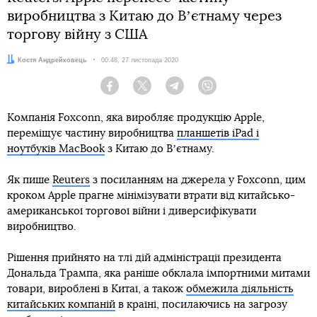
виробництва з Китаю до Вʼєтнаму через
торгову війну з США
Автор:
Костя Андрейковець
Дата:
00:48, 27 листопада 2020
Facebook
Twitter
Telegram
Viber
Компанія Foxconn, яка виробляє продукцію Apple,
переміщує частину виробництва
планшетів iPad і
ноутбуків MacBook
з Китаю до Вʼєтнаму.
Як пише
Reuters
з посиланням на джерела у Foxconn, цим
кроком Apple прагне мінімізувати втрати від китайсько-
американської торгової війни і диверсифікувати
виробництво.
Рішення прийнято на тлі дій адміністрації президента
Дональда Трампа, яка раніше обклала імпортними митами
товари, вироблені в Китаї, а також
обмежила діяльність
китайських компаній
в країні, посилаючись на загрозу