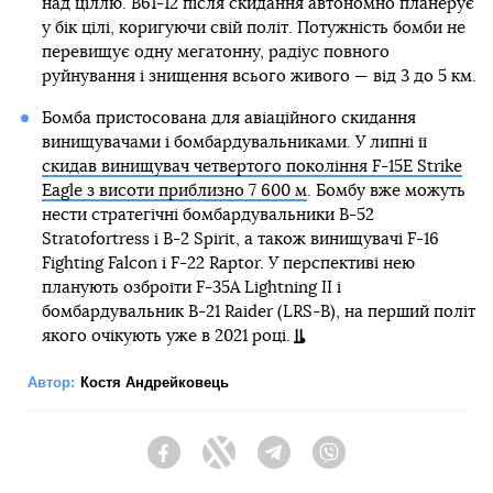
над ціллю. B61-12 після скидання автономно планерує
у бік цілі, коригуючи свій політ. Потужність бомби не
перевищує одну мегатонну, радіус повного
руйнування і знищення всього живого — від 3 до 5 км.
Бомба пристосована для авіаційного скидання
винищувачами і бомбардувальниками. У липні її
скидав винищувач четвертого покоління F-15E Strike
Eagle з висоти приблизно 7 600 м
. Бомбу вже можуть
нести стратегічні бомбардувальники B-52
Stratofortress і B-2 Spirit, а також винищувачі F-16
Fighting Falcon і F-22 Raptor. У перспективі нею
планують озброїти F-35A Lightning II і
бомбардувальник B-21 Raider (LRS-B), на перший політ
якого очікують уже в 2021 році.
Автор:
Костя Андрейковець
Facebook
Twitter
Telegram
Viber