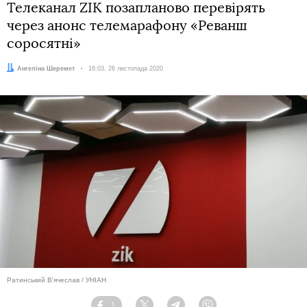
Телеканал ZIK позапланово перевірять
через анонс телемарафону «Реванш
соросятні»
Автор:
Ангеліна Шеремет
Дата:
16:03, 26 листопада 2020
Ратинський В'ячеслав / УНІАН
1