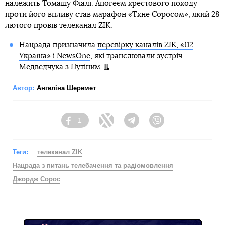
належить Томашу Фіалі. Апогеєм хрестового походу
проти його впливу став марафон «Тхне Соросом», який 28
лютого провів телеканал ZIK.
Нацрада призначила
перевірку каналів ZIK, «112
Україна» і NewsOne
, які транслювали зустріч
Медведчука з Путіним.
Автор:
Ангеліна Шеремет
1
Facebook
Twitter
Telegram
Viber
Теги:
телеканал ZIK
Нацрада з питань телебачення та радіомовлення
Джордж Сорос