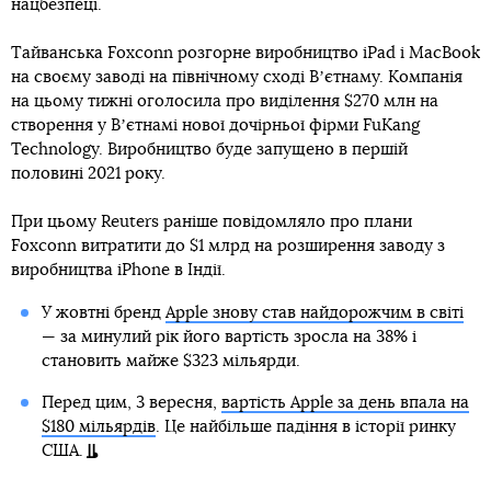
нацбезпеці.
Тайванська Foxconn розгорне виробництво iPad і MacBook
на своєму заводі на північному сході Вʼєтнаму. Компанія
на цьому тижні оголосила про виділення $270 млн на
створення у Вʼєтнамі нової дочірньої фірми FuKang
Technology. Виробництво буде запущено в першій
половині 2021 року.
При цьому Reuters раніше повідомляло про плани
Foxconn витратити до $1 млрд на розширення заводу з
виробництва iPhone в Індії.
У жовтні бренд
Apple знову став найдорожчим в світі
— за минулий рік його вартість зросла на 38% і
становить майже $323 мільярди.
Перед цим, 3 вересня,
вартість Apple за день впала на
$180 мільярдів
. Це найбільше падіння в історії ринку
США.