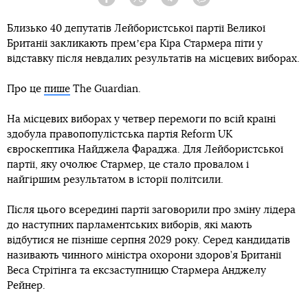
Facebook
Twitter
Telegram
Viber
Близько 40 депутатів Лейбористської партії Великої
Британії закликають премʼєра Кіра Стармера піти у
відставку після невдалих результатів на місцевих виборах.
Про це
пише
The Guardian.
На місцевих виборах у четвер перемоги по всій країні
здобула правопопулістська партія Reform UK
євроскептика Найджела Фараджа. Для Лейбористської
партії, яку очолює Стармер, це стало провалом і
найгіршим результатом в історії політсили.
Після цього всередині партії заговорили про зміну лідера
до наступних парламентських виборів, які мають
відбутися не пізніше серпня 2029 року. Серед кандидатів
називають чинного міністра охорони здоров’я Британії
Веса Стрітінга та ексзаступницю Стармера Анджелу
Рейнер.