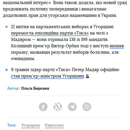
національний інтерес». Вона також додала, що новий уряд
продовжить політику попередників і вимагатиме
додаткових прав для угорської нацменшини в Україні.
12 квітня на парламентських виборах в Угорщині
перемогла опозиційна партія «Тиса»
на чолі з
Мадяром — вона отримала 138 зі 199 мандатів.
Колишній премʼєр Віктор Орбан тоді у виступі
визнав
поразку, назвавши результат виборів болісним, але
очевидним.
9 травня лідер партії «Тиса» Петер Мадяр офіційно
став премʼєр-міністром Угорщини
.
Автор:
Ольга Березюк
Facebook
Twitter
Telegram
Viber
Теги:
Угорщина
Євросоюз