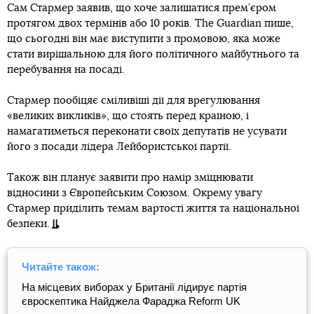
Сам Стармер заявив, що хоче залишатися прем’єром
протягом двох термінів або 10 років. The Guardian пише,
що сьогодні він має виступити з промовою, яка може
стати вирішальною для його політичного майбутнього та
перебування на посаді.
Стармер пообіцяє сміливіші дії для врегулювання
«великих викликів», що стоять перед країною, і
намагатиметься переконати своїх депутатів не усувати
його з посади лідера Лейбористської партії.
Також він планує заявити про намір зміцнювати
відносини з Європейським Союзом. Окрему увагу
Стармер приділить темам вартості життя та національної
безпеки.
Читайте також:
На місцевих виборах у Британії лідирує партія
євроскептика Найджела Фараджа Reform UK