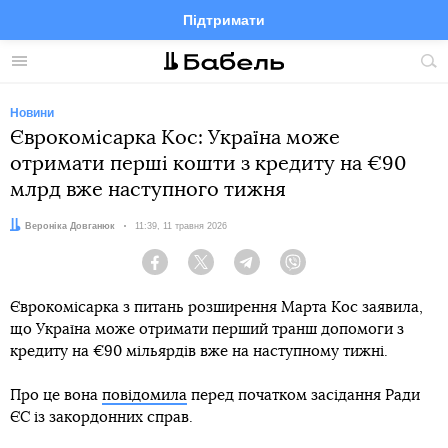
Підтримати
Facebook
Telegram
Twitter
Instagram
Меню
По
по
сай
Новини
Єврокомісарка Кос: Україна може
отримати перші кошти з кредиту на €90
млрд вже наступного тижня
Автор:
Вероніка Довганюк
Дата:
11:39, 11 травня 2026
Facebook
Twitter
Telegram
Viber
Єврокомісарка з питань розширення Марта Кос заявила,
що Україна може отримати перший транш допомоги з
кредиту на €90 мільярдів вже на наступному тижні.
Про це вона
повідомила
перед початком засідання Ради
ЄС із закордонних справ.