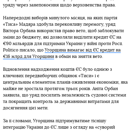
уряду через занепокоєння щодо верховенства права.
Напередодні виборів минулого місяця, на яких партія
«Тиса» Мадяра здобула переконливу перемогу, уряд
Віктора Орбана використав право вето, щоб заблокувати
зміни до бюджету, які дозволяли виділити кредит ЄС на
€90 мільярдів для підтримки України у війні проти Росії.
Politico писало, що
Угорщина вимагає від ЄС кредит на
€16 млрд для Угорщини
в обмін на зняття вето.
Відновлення надходження коштів ЄС було однією з
ключових передвиборчих обіцянок «Тиси» і є
центральним елементом планів оживлення економіки, яка
майже не зростала протягом трьох років. Аніта Орбан
заявила, що уряд посилить незалежність судової системи
та покращить контроль за державними витратами для
досягнення цієї мети.
За її словами, Угорщина підтримуватиме тіснішу
інтеграцію України до ЄС лише з огляду на «суворий