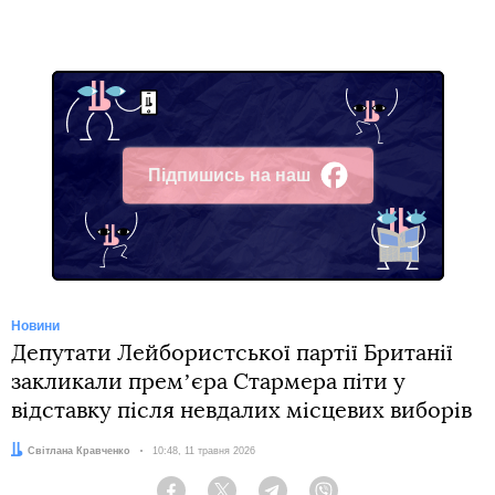
Підпишись на наш
Facebook
Новини
Депутати Лейбористської партії Британії
закликали премʼєра Стармера піти у
відставку після невдалих місцевих виборів
Автор:
Світлана Кравченко
Дата:
10:48, 11 травня 2026