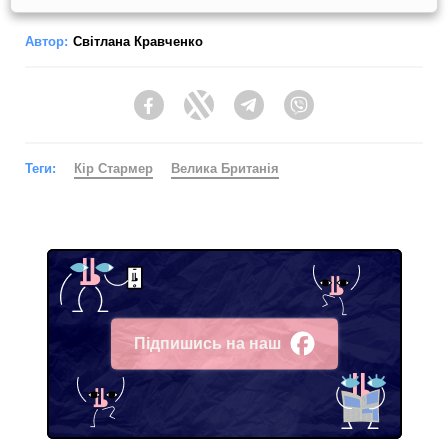
Автор:
Світлана Кравченко
Facebook
Twitter
Telegram
Viber
Теги:
Кір Стармер
Велика Британія
Підпишись на наш
Facebook