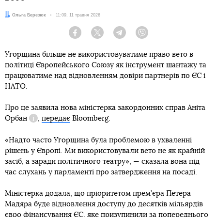
Автор:
Ольга Березюк
Дата:
11:09, 11 травня 2026
Facebook
Twitter
Telegram
Viber
Угорщина більше не використовуватиме право вето в
політиці Європейського Союзу як інструмент шантажу та
працюватиме над відновленням довіри партнерів по ЄС і
НАТО.
Про це заявила нова міністерка закордонних справ Аніта
Орбан
,
передає
Bloomberg.
Довідка
«Надто часто Угорщина була проблемою в ухваленні
рішень у Європі. Ми використовували вето не як крайній
засіб, а заради політичного театру», — сказала вона під
час слухань у парламенті про затвердження на посаді.
Міністерка додала, що пріоритетом прем’єра Петера
Мадяра буде відновлення доступу до десятків мільярдів
євро фінансування ЄС, яке призупинили за попереднього