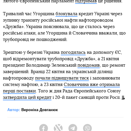
лютого Європейський парламент
підтримав
це рішення.
Тривалий час Угорщина
блокувала
кредит Україні через
зупинку транзиту російської нафти нафтопроводом
«Дружба». Україна пояснювала, що це сталось через
російські атаки, але Угорщина й Словаччина вважали, що
трубопровід не пошкоджений.
Зрештою у березні Україна
погодилась
на допомогу ЄС,
щоб відремонтувати трубопровід «Дружба», а 21 квітня
президент Володимир Зеленський
повідомив
, що ремонт
завершений. Вранці 22 квітня на українській ділянці
нафтопроводу
почали підвищувати тиск
і заповнювати
систему нафтою, а 23 квітня
Словаччина вже отримала
перші поставки
. Того ж дня Рада Європейського Союзу
затвердила цей кредит
і 20-й пакет санкцій проти Росії.
Автор:
Вероніка Довганюк