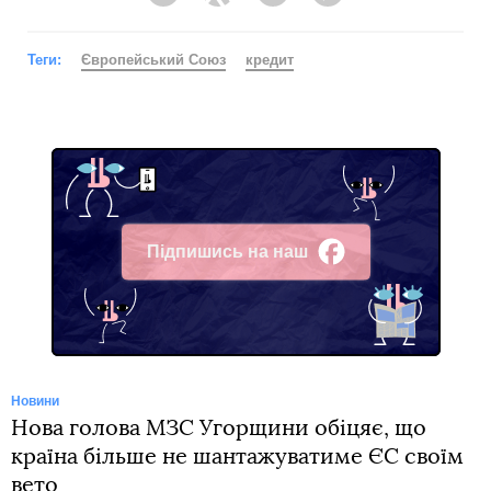
Facebook
Twitter
Telegram
Viber
Теги:
Європейський Союз
кредит
Підпишись на наш
Facebook
Новини
Нова голова МЗС Угорщини обіцяє, що
країна більше не шантажуватиме ЄС своїм
вето