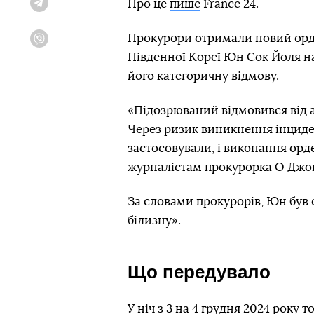
Про це
пише
France 24.
Telegram
Прокурори отримали новий орде
Viber
Південної Кореї Юн Сок Йоля на
його категоричну відмову.
«Підозрюваний відмовився від а
Через ризик виникнення інциден
застосовували, і виконання ор
журналістам прокурорка О Джон
За словами прокурорів, Юн був 
білизну».
Що передувало
У ніч з 3 на 4 грудня 2024 року