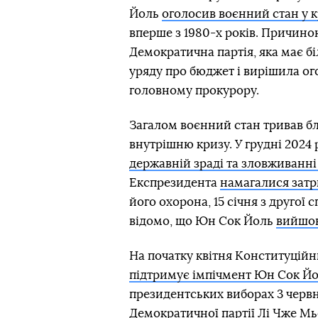
Йоль
оголосив воєнний стан у к
вперше з 1980-х років. Причино
Демократична партія, яка має б
уряду про бюджет і вирішила о
головному прокурору.
Загалом воєнний стан тривав бл
внутрішню кризу. У грудні 202
державній зраді та зловживанн
Експрезидента
намагалися затр
його охорона, 15 січня з другої
відомо, що Юн Сок Йоль
вийшов 
На початку квітня Конституцій
підтримує імпічмент Юн Сок Йо
президентських виборах 3 черв
Демократичної партії
Лі Чже Мь