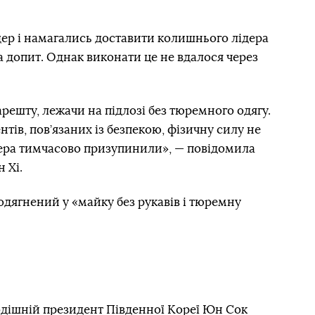
р і намагались доставити колишнього лідера
 допит. Однак виконати це не вдалося через
решту, лежачи на підлозі без тюремного одягу.
тів, пов’язаних із безпекою, фізичну силу не
дера тимчасово призупинили», — повідомила
 Хі.
одягнений у «майку без рукавів і тюремну
 тодішній президент Південної Кореї Юн Сок