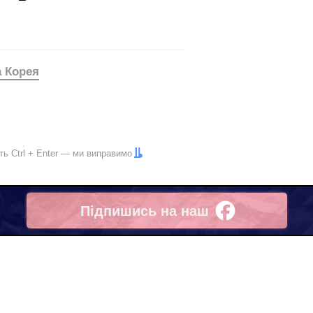
а Корея
іть
Ctrl
+
Enter
— ми виправимо
Підпишись на наш
Facebook