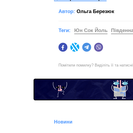
Автор:
Ольга Березюк
Теги:
Юн Сок Йоль
Південн
Facebook
Twitter
Telegram
Viber
Помітили помилку? Виділіть її та натисн
Новини