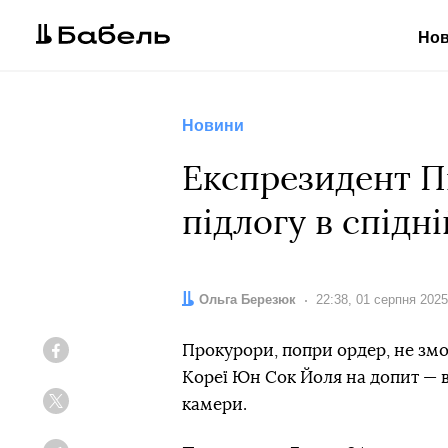
Но
Новини
Експрезидент Пі
підлогу в спідн
Автор:
Ольга Березюк
Дата:
22:38, 01 серпня 2025
Прокурори, попри ордер, не зм
Facebook
Кореї Юн Сок Йоля на допит — ві
камери.
Twitter