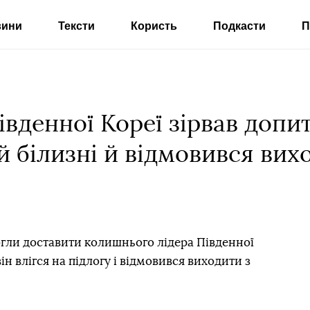
вини
Тексти
Користь
Подкасти
П
вденної Кореї зірвав допит
ій білизні й відмовився вих
огли доставити колишнього лідера Південної
н влігся на підлогу і відмовився виходити з