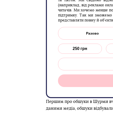
та тікток. Ми свідомо відм
(наприклад, від реклами онла
читачів. Ми хочемо менше по
підтримку. Так ми зможемо 
представляти повну й об’єкт
Разово
250 грн
Першим про обшуки в Шурми вчо
даними медіа, обшуки відбували