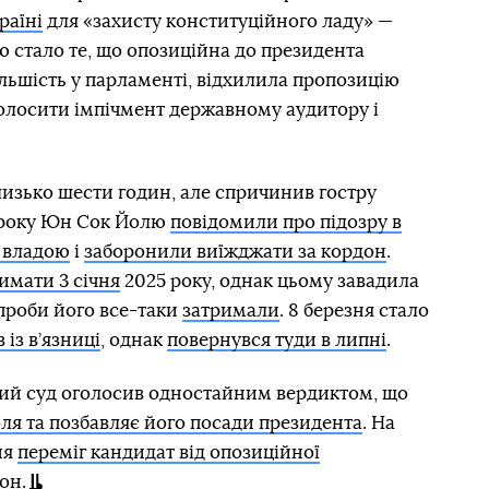
раїні
для «захисту конституційного ладу» —
ю стало те, що опозиційна до президента
ільшість у парламенті, відхилила пропозицію
голосити імпічмент державному аудитору і
изько шести годин, але спричинив гостру
4 року Юн Сок Йолю
повідомили про підозру в
і владою
і
заборонили виїжджати за кордон
.
имати 3 січня
2025 року, однак цьому завадила
 спроби його все-таки
затримали
. 8 березня стало
із в’язниці
, однак
повернувся туди в липні
.
ний суд оголосив одностайним вердиктом, що
ля та позбавляє його посади президента
. На
ня
переміг кандидат від опозиційної
он.