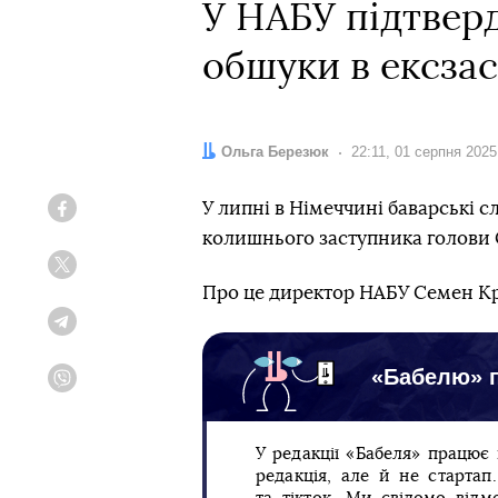
У НАБУ підтвер
обшуки в ексза
Автор:
Ольга Березюк
Дата:
22:11, 01 серпня 2025
У липні в Німеччині баварські 
Facebook
колишнього заступника голови 
Twitter
Про це директор НАБУ Семен 
Telegram
«Бабелю» п
Viber
У редакції «Бабеля» працює
редакція, але й не старта