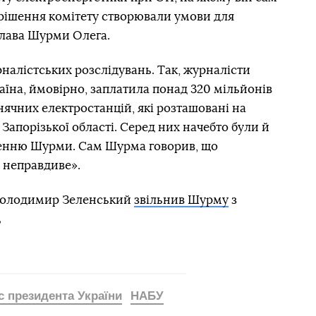
 рішення комітету створювали умови для
слава Шурми Олега.
налістських розслідувань. Так, журналісти
раїна, ймовірно, заплатила понад 320 мільйонів
нячних електростанцій, які розташовані на
Запорізької області. Серед них начебто були й
ченню Шурми. Сам Шурма говорив, що
 неправдиве».
 Володимир Зеленський
звільнив Шурму
з
с президента України
НАБУ