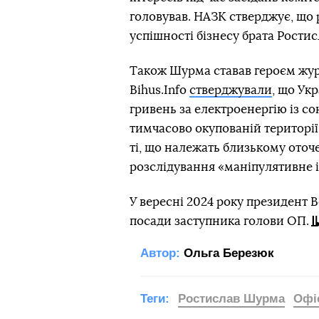
головував. НАЗК стверджує, що
успішності бізнесу брата Рости
Також Шурма ставав героєм жур
Bihus.Info
стверджували
, що Ук
гривень за електроенергію із со
тимчасово окупованій території 
ті, що належать близькому ото
розслідування «маніпулятивне і
У вересні 2024 року президент
посади заступника голови ОП.
Автор:
Ольга Березюк
Теги:
Ростислав Шурма
Офі