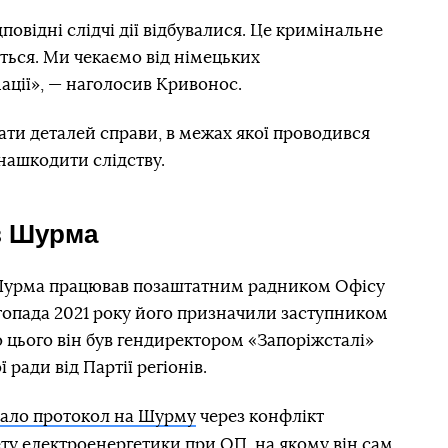
дповідні слідчі дії відбувалися. Це кримінальне
ться. Ми чекаємо від німецьких
ації», — наголосив Кривонос.
ти деталей справи, в межах якої проводився
нашкодити слідству.
в Шурма
 Шурма працював позаштатним радником Офісу
топада 2021 року його призначили заступником
 цього він був гендиректором «Запоріжсталі»
ради від Партії регіонів.
ало протокол на Шурму
через конфлікт
ка
тету електроенергетики при ОП, на якому він сам