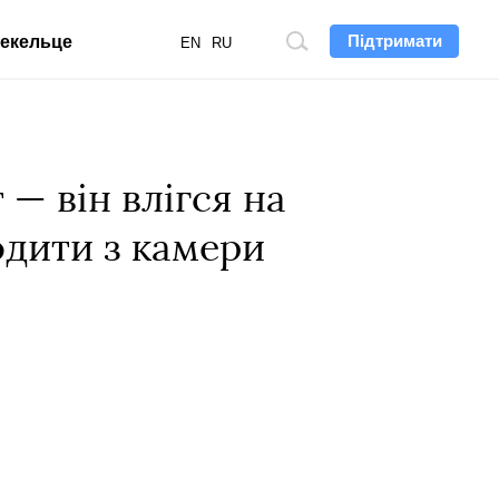
Підтримати
екельце
Пошук
EN
RU
по
сайту
 — він влігся на
одити з камери