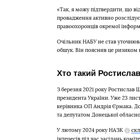
«Так, я можу підтвердити, що ві
провадження активно розслідує
правоохоронців окремої інформ
Очільник НАБУ не став уточнюва
обшук. Він пояснив це ризиком 
Хто такий Ростисла
З березня 2021 року Ростислав
президента України. Уже 23 лис
керівника ОП Андрія Єрмака. До
та депутатом Донецької обласної 
У лютому 2024 року
НАЗК
скл
Довід
інтересів під час засідань комі