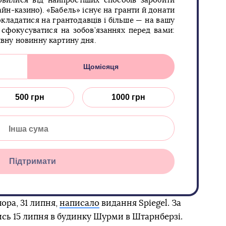
овилися від найпростіших способів заробити
йн-казино). «Бабель» існує на гранти й донати
кладатися на грантодавців і більше — на вашу
сфокусуватися на зобов’язаннях перед вами:
ивну новинну картину дня.
Щомісяця
500 грн
1000 грн
Підтримати
ра, 31 липня,
написало
видання Spiegel. За
сь 15 липня в будинку Шурми в Штарнберзі.