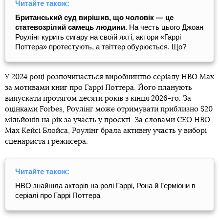
Читайте також:
Британський суд вирішив, що чоловік — це
статевозрілий самець людини.
На честь цього Джоан
Роулінг курить сигару на своїй яхті, актори «Гаррі
Поттера» протестують, а твіттер обурюється. Що?
У 2024 році розпочинається виробництво серіалу HBO Max
за мотивами книг про Гаррі Поттера. Його планують
випускати протягом десяти років з кінця 2026-го. За
оцінками Forbes, Роулінг може отримувати приблизно $20
мільйонів на рік за участь у проєкті. За словами CEO HBO
Max Кейсі Блойса, Роулінг брала активну участь у виборі
сценариста і режисера.
Читайте також:
HBO знайшла акторів на ролі Гаррі, Рона й Герміони в
серіалі про Гаррі Поттера