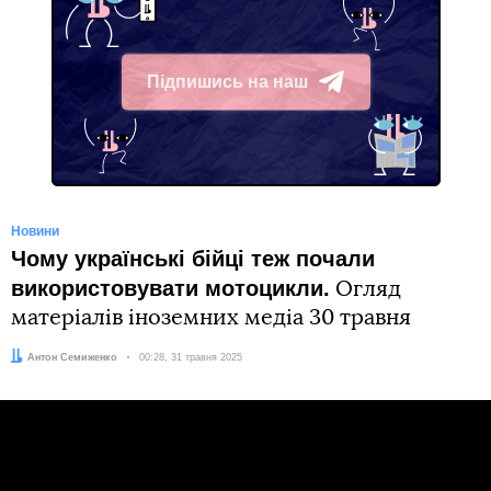
Підпишись на наш
Telegram
Новини
Чому українські бійці теж почали
використовувати мотоцикли.
Огляд
матеріалів іноземних медіа 30 травня
Автор:
Антон Семиженко
Дата:
00:28, 31 травня 2025