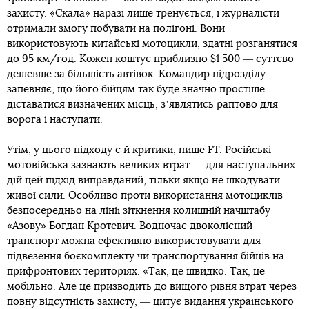
захисту. «Скала» наразі лише тренується, і журналісти
отримали змогу побувати на полігоні. Вони
використовують китайські мотоцикли, здатні розганятися
до 95 км/год. Кожен коштує приблизно $1 500 ― суттєво
дешевше за більшість автівок. Командир підрозділу
запевняє, що його бійцям так буде значно простіше
діставатися визначених місць, зʼявлятись раптово для
ворога і наступати.
Утім, у цього підходу є й критики, пише FT. Російські
мотовійська зазнають великих втрат ― для наступальних
дій цей підхід виправданий, тільки якщо не шкодувати
живої сили. Особливо проти використання мотоциклів
безпосередньо на лінії зіткнення колишній начштабу
«Азову» Богдан Кротевич. Водночас двоколісний
транспорт можна ефективно використовувати для
підвезення боєкомплекту чи транспортування бійців на
прифронтових територіях. «Так, це швидко. Так, це
мобільно. Але це призводить до вищого рівня втрат через
повну відсутність захисту, ― цитує видання українського