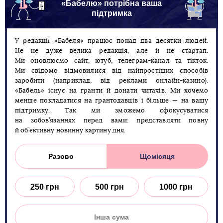
«Бабелю» потрібна ваша
підтримка
У редакції «Бабеля» працює понад два десятки людей.
Це не дуже велика редакція, але й не стартап.
Ми оновлюємо сайт, ютуб, телеграм-канал та тікток.
Ми свідомо відмовилися від найпростіших способів
заробити (наприклад, від реклами онлайн-казино).
«Бабель» існує на гранти й донати читачів. Ми хочемо
менше покладатися на грантодавців і більше — на вашу
підтримку. Так ми зможемо сфокусуватися
на зобов’язаннях перед вами: представляти повну
й об’єктивну новинну картину дня.
Разово
Щомісяця
250 грн
500 грн
1000 грн