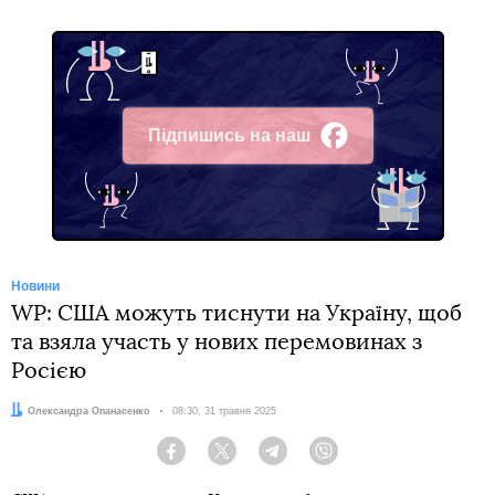
Підпишись на наш
Facebook
Новини
WP: США можуть тиснути на Україну, щоб
та взяла участь у нових перемовинах з
Росією
Автор:
Олександра Опанасенко
Дата:
08:30, 31 травня 2025
Facebook
Twitter
Telegram
Viber