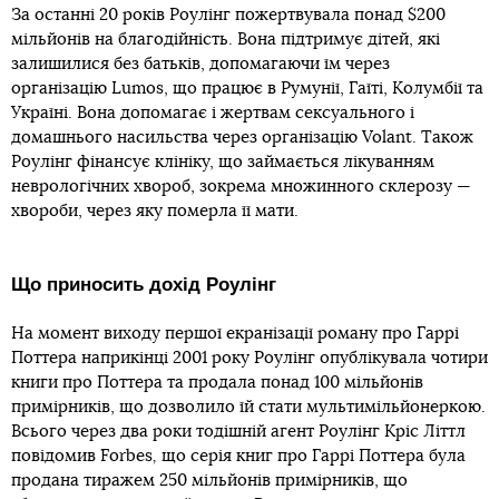
За останні 20 років Роулінг пожертвувала понад $200
мільйонів на благодійність. Вона підтримує дітей, які
залишилися без батьків, допомагаючи їм через
організацію Lumos, що працює в Румунії, Гаїті, Колумбії та
Україні. Вона допомагає і жертвам сексуального і
домашнього насильства через організацію Volant. Також
Роулінг фінансує клініку, що займається лікуванням
неврологічних хвороб, зокрема множинного склерозу —
хвороби, через яку померла її мати.
Що приносить дохід Роулінг
На момент виходу першої екранізації роману про Гаррі
Поттера наприкінці 2001 року Роулінг опублікувала чотири
книги про Поттера та продала понад 100 мільйонів
примірників, що дозволило їй стати мультимільйонеркою.
Всього через два роки тодішній агент Роулінг Кріс Літтл
повідомив Forbes
,
що серія книг про Гаррі Поттера була
продана тиражем 250 мільйонів примірників, що