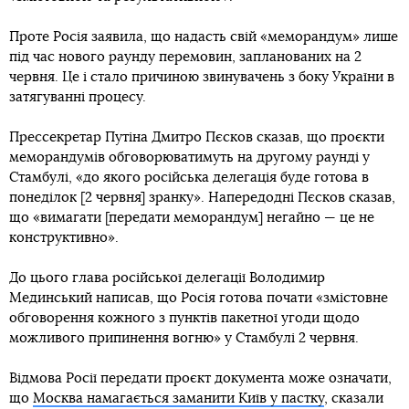
Проте Росія заявила, що надасть свій «меморандум» лише
під час нового раунду перемовин, запланованих на 2
червня. Це і стало причиною звинувачень з боку України в
затягуванні процесу.
Прессекретар Путіна Дмитро Пєсков сказав, що проєкти
меморандумів обговорюватимуть на другому раунді у
Стамбулі, «до якого російська делегація буде готова в
понеділок [2 червня] зранку». Напередодні Пєсков сказав,
що «вимагати [передати меморандум] негайно — це не
конструктивно».
До цього глава російської делегації Володимир
Мединський написав, що Росія готова почати «змістовне
обговорення кожного з пунктів пакетної угоди щодо
можливого припинення вогню» у Стамбулі 2 червня.
Відмова Росії передати проєкт документа може означати,
що
Москва намагається заманити Київ у пастку
, сказали