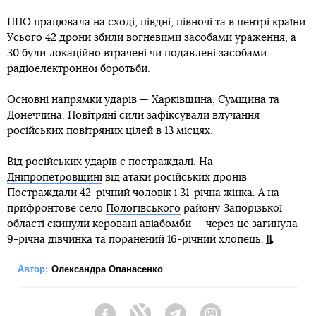
ППО працювала на сході, півдні, півночі та в центрі країни.
Усього 42 дрони збили вогневими засобами ураження, а
30 були локаційно втрачені чи подавлені засобами
радіоелектронної боротьби.
Основні напрямки ударів — Харківщина, Сумщина та
Донеччина. Повітряні сили зафіксували влучання
російських повітряних цілей в 13 місцях.
Від російських ударів є постраждалі. На
Дніпропетровщині
від атаки російських дронів
Постраждали 42-річний чоловік і 31-річна жінка. А на
прифронтове село
Пологівського
району Запорізької
області скинули керовані авіабомби — через це загинула
9-річна дівчинка та поранений 16-річний хлопець.
Автор:
Олександра Опанасенко