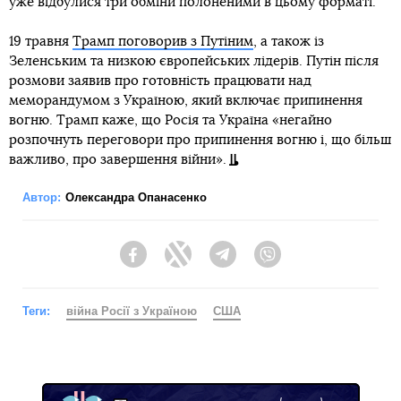
уже відбулися три обміни полоненими в цьому форматі.
19 травня
Трамп поговорив з Путіним
, а також із
Зеленським та низкою європейських лідерів. Путін після
розмови заявив про готовність працювати над
меморандумом з Україною, який включає припинення
вогню. Трамп каже, що Росія та Україна «негайно
розпочнуть переговори про припинення вогню і, що більш
важливо, про завершення війни».
Автор:
Олександра Опанасенко
Facebook
Twitter
Telegram
Viber
Теги:
війна Росії з Україною
США