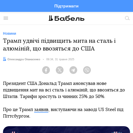
Підтримати
Facebook
Telegram
Twitter
Instagram
Меню
По
по
сай
Новини
Трамп удвічі підвищить мита на сталь і
алюміній, що ввозяться до США
Автор:
Олександра Опанасенко
Дата:
09:34, 31 травня 2025
Facebook
Twitter
Telegram
Viber
Президент США Дональд Трамп анонсував нове
підвищення мит на всі сталь і алюміній, що ввозяться до
Штатів. Тарифи зростуть із чинних 25% до 50%.
Про це Трамп
заявив
, виступаючи на заводі US Steel під
Піттсбургом.