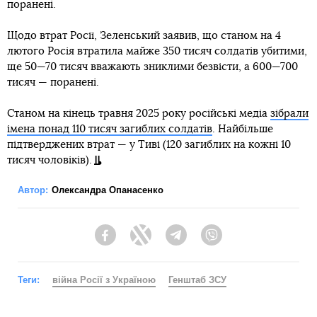
поранені.
Щодо втрат Росії, Зеленський заявив, що станом на 4
лютого Росія втратила майже 350 тисяч солдатів убитими,
ще 50—70 тисяч вважають зниклими безвісти, а 600—700
тисяч — поранені.
Станом на кінець травня 2025 року російські медіа
зібрали
імена понад 110 тисяч загиблих солдатів
. Найбільше
підтверджених втрат — у Тиві (120 загиблих на кожні 10
тисяч чоловіків).
Автор:
Олександра Опанасенко
Facebook
Twitter
Telegram
Viber
Теги:
війна Росії з Україною
Генштаб ЗСУ