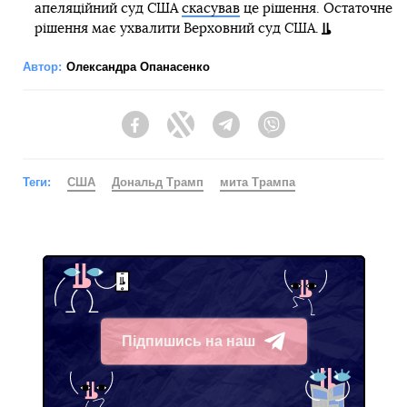
апеляційний суд США
скасував
це рішення. Остаточне
рішення має ухвалити Верховний суд США.
Автор:
Олександра Опанасенко
Facebook
Twitter
Telegram
Viber
Теги:
США
Дональд Трамп
мита Трампа
Підпишись на наш
Telegram