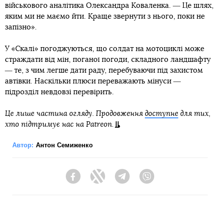
військового аналітика Олександра Коваленка. ― Це шлях,
яким ми не маємо йти. Краще звернути з нього, поки не
запізно».
У «Скалі» погоджуються, що солдат на мотоциклі може
страждати від мін, поганої погоди, складного ландшафту
― те, з чим легше дати раду, перебуваючи під захистом
автівки. Наскільки плюси переважають мінуси ―
підрозділ невдовзі перевірить.
Це лише частина огляду. Продовження
доступне
для тих,
хто підтримує нас на Patreon.
Автор:
Антон Семиженко
Facebook
Twitter
Telegram
Viber