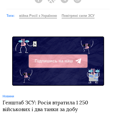
Facebook
Twitter
Telegram
Viber
Теги:
війна Росії з Україною
Повітряні сили ЗСУ
Підпишись на наш
Telegram
Новини
Генштаб ЗСУ: Росія втратила 1 250
військових і два танки за добу