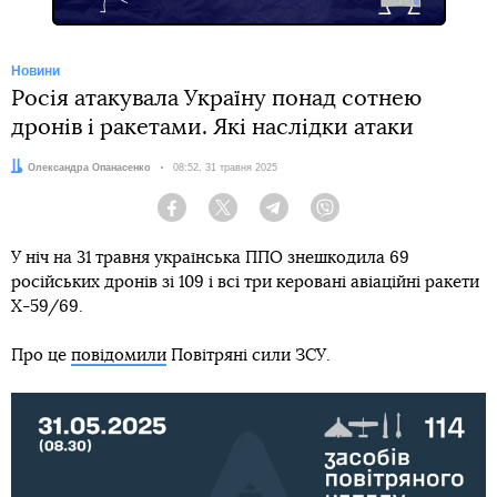
Новини
Росія атакувала Україну понад сотнею
дронів і ракетами. Які наслідки атаки
Автор:
Олександра Опанасенко
Дата:
08:52, 31 травня 2025
Facebook
Twitter
Telegram
Viber
У ніч на 31 травня українська ППО знешкодила 69
російських дронів зі 109 і всі три керовані авіаційні ракети
Х-59/69.
Про це
повідомили
Повітряні сили ЗСУ.