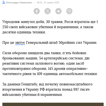
Автор:
Олександра Опанасенко
Дата:
08:41, 31 травня 2025
Facebook
Twitter
Telegram
Viber
Упродовж минулої доби, 30 травня, Росія втратила ще 1
250 своїх військових убитими й пораненими, а також
десятки одиниць техніки.
Про це
звітує
Генеральний штаб Збройних сил України.
Сили оборони знищили два танки, пʼять бойових
броньованих машин, 54 артилерійські системи, дві
реактивні системи залпового вогню, один засіб
протиповітряної оборони, 145 дронів оперативно-
тактичного рівня та 109 одиниць автомобільної техніки.
За даними Генштабу, від початку повномасштабного
вторгнення в Україну РФ втратила понад 987 тисяч
військових убитими й пораненими.