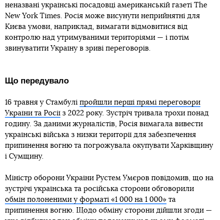
неназвані українські посадовці американській газеті The
New York Times. Росія може висунути неприйнятні для
Києва умови, наприклад, вимагати відмовитися від
контролю над утримуваними територіями — і потім
звинуватити Україну в зриві переговорів.
Що передувало
16 травня у Стамбулі
пройшли перші прямі переговори
України та Росії
з 2022 року. Зустріч тривала трохи понад
годину. За даними журналістів, Росія вимагала вивести
українські війська з низки території для забезпечення
припинення вогню та погрожувала окупувати Харківщину
і Сумщину.
Міністр оборони України Рустем Умєров повідомив, що на
зустрічі українська та російська сторони обговорили
обмін полоненими у форматі «1 000 на 1 000»
та
припинення вогню. Щодо обміну сторони дійшли згоди —