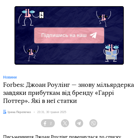
Підпишись на наш
Telegram
Новини
Forbes: Джоан Роулінг — знову мільярдерка
завдяки прибуткам від бренду «Гаррі
Поттер». Які в неї статки
Автор:
Ірина Перепечко
Дата:
23:31, 30 травня 2025
2
Facebook
Twitter
Telegram
Viber
Письменниця Джоан Роулінг повернулася до списку