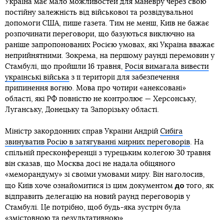
Україна має мало можливостей для маневру через свою
постійну залежність від військової та розвідувальної
допомоги США, пише газета. Тим не менш, Київ не бажає
розпочинати переговори, що базуються виключно на
раніше запропонованих Росією умовах, які Україна вважає
неприйнятними. Зокрема, на першому раунді перемовин у
Стамбулі, що пройшли 16 травня,
Росія вимагала вивести
українські війська
з її території для забезпечення
припинення вогню. Мова про чотири «анексовані»
області, які РФ повністю не контролює — Херсонську,
Луганську, Донецьку та Запорізьку області.
Міністр закордонних справ України Андрій
Сибіга
звинуватив Росію в затягуванні мирних переговорів
. На
спільній пресконференції з турецьким колегою 30 травня
він сказав, що Москва досі не надала обіцяного
«меморандуму» зі своїми умовами миру. Він наголосив,
до
що Київ хоче ознайомитися із цим документом
того, як
відправить делегацію на новий раунд переговорів у
Стамбулі. Це потрібно, щоб будь-яка зустріч була
«змістовною та результативною».