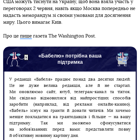
США можуть тиснути на Україну, щоб вона взяла участь у
переговорах 2 червня, навіть якщо Москва попередньо не
надасть меморандум зі своїми умовами для досягнення
миру. Цього вимагає Київ.
Про це
пише
газета The Washington Post.
«Бабелю» потрібна ваша
підтримка
У редакції «Бабеля» працює понад два десятки людей.
Це не дуже велика редакція, але й не стартап.
Ми оновлюємо сайт, ютуб, телеграм-канал та тікток.
Ми свідомо відмовилися від найпростіших способів
заробити (наприклад, від реклами онлайн-казино).
«Бабель» існує на гранти й донати читачів. Ми хочемо
менше покладатися на грантодавців і більше — на вашу
підтримку. Так ми зможемо сфокусуватися
на зобов’язаннях перед вами: представляти повну
й об’єктивну новинну картину дня.