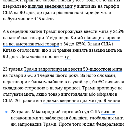
більшості країн діє базова ставка у 10%. Тоді ЄС 10 квітня
дзеркально
відклав введення мит
у відповідь на тарифи
США на 90 днів, до цього рішення нові тарифи мали
набути чинності 15 квітня.
А в середині квітня Трамп
погрожував
ввести мита у 245%
на китайські товари. У відповідь Китай
підвищив тарифи
на всі американські товари
з 84 до 125%. Влади США і
Китаю оголосили, що з 14 травня знизять взаємні мита на
90 днів. Детальніше про це —
тут
.
23 травня
Трамп запропонував ввести 50-відсоткові мита
на товари з ЄС
з 1 червня цього року. За його словами,
переговори з блоком зайшли в глухий кут, бо ЄС виявився
складною стороною в цьому процесі. Трамп пропонує не
стягувати мита, якщо товар виготовляли або збирали в
США. 26 травня він
відклав введення цих мит до 9 липня
.
28 травня Міжнародний торговий суд США
визнав
незаконними та заблокував більшість глобальних мит,
які запровадив Трамп. Проте того ж дня Федеральний