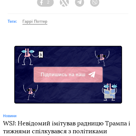
2
Facebook
Twitter
Telegram
Viber
Теги:
Гаррі Поттер
Підпишись на наш
Telegram
Новини
WSJ: Невідомий імітував радницю Трампа і
тижнями спілкувався з політиками