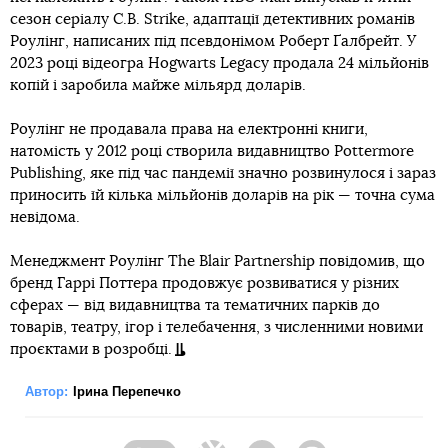
сезон серіалу C.B. Strike, адаптації детективних романів
Роулінг, написаних під псевдонімом Роберт Ґалбрейт. У
2023 році відеогра Hogwarts Legacy продала 24 мільйонів
копій і заробила майже мільярд доларів.
Роулінг не продавала права на електронні книги,
натомість у 2012 році створила видавництво Pottermore
Publishing, яке під час пандемії значно розвинулося і зараз
приносить їй кілька мільйонів доларів на рік — точна сума
невідома.
Менеджмент Роулінг The Blair Partnership повідомив, що
бренд Гаррі Поттера продовжує розвиватися у різних
сферах — від видавництва та тематичних парків до
товарів, театру, ігор і телебачення, з численними новими
проєктами в розробці.
Автор:
Ірина Перепечко