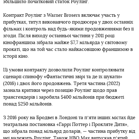
збільшило початковий статок Роулінг.
Контракт Роулінг з Warner Brosers включає участь у
прибутках, титул виконавчого продюсера у двох останніх
фільмах і контроль над будь-якими продовженнями без її
згоди. Після виходу останньої частини у 2011 році
кінофраншиза зібрала майже $7,7 мільярда у світовому
прокаті, що на той час стало найкасовішою франшизою в
історії кіно.
Ці умови контракту дозволили Роулінг контролювати
сценарії спинофу «Фантастичні звірі та де їх шукати»
(2016) і двох його продовжень. Третя частина (2022)
зазнала критики через позицію Роулінг щодо прав
трансгендерів і заробила $400 мільйонів при бюджеті
понад $250 мільйонів.
З 2016 року на Бродвеї в Лондоні та пʼяти інших містах йде
театральна постановка «Гаррі Поттер і Прокляте Дитя»,
що зібрала понад мільярд доларів, — частина прибутку від
неї належить Роулінг. Також HBO Max випускав пʼятий