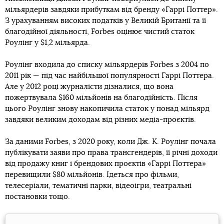
мільярдерів завдяки прибуткам від бренду «Гаррі Поттер».
З урахуванням високих податків у Великій Британії та її
благодійної діяльності, Forbes оцінює чистий статок
Роулінг у $1,2 мільярда.
Роулінг входила до списку мільярдерів Forbes з 2004 по
2011 рік — під час найбільшої популярності Гаррі Поттера.
Але у 2012 році журналісти дізналися, що вона
пожертвувала $160 мільйонів на благодійність. Після
цього Роулінг знову накопичила статок у понад мільярд
завдяки великим доходам від різних медіа-проєктів.
За даними Forbes, з 2020 року, коли Дж. К. Роулінг почала
публікувати заяви про права трансгендерів, її річні доходи
від продажу книг і брендових проєктів «Гаррі Поттера»
перевищили $80 мільйонів. Ідеться про фільми,
телесеріали, тематичні парки, відеоігри, театральні
постановки тощо.