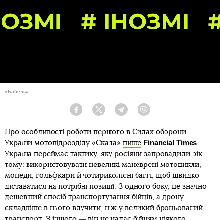
«Бабель»
Facebook
Twitter
Telegram
Viber
Про особливості роботи першого в Силах оборони
Financial Times
України мотопідрозділу «Скала»
пише
.
Україна переймає тактику, яку росіяни запровадили рік
тому: використовувати невеликі маневрені мотоцикли,
мопеди, гольфкари й чотириколісні баггі, щоб швидко
діставатися на потрібні позиції. З одного боку, це значно
дешевший спосіб транспортування бійців, а дрону
складніше в нього влучити, ніж у великий броньований
транспорт. З іншого ― він не надає бійцям ніякого