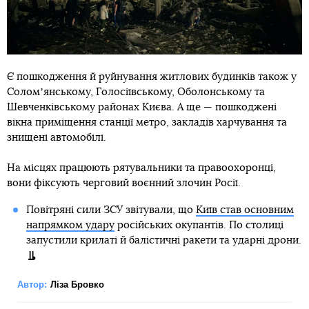
Є пошкодження й руйнування житлових будинків також у
Соломʼянському, Голосіївському, Оболонському та
Шевченківському районах Києва. А ще — пошкоджені
вікна приміщення станції метро, закладів харчування та
знищені автомобілі.
На місцях працюють рятувальники та правоохоронці,
вони фіксують черговий воєнний злочин Росії.
Повітряні сили ЗСУ звітували, що
Київ став основним
напрямком удару
російських окупантів. По столиці
запустили крилаті й балістичні ракети та ударні дрони.
Автор:
Ліза Бровко