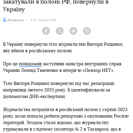
закатували в полоні РФ, повернули в
Україну
Автор:
Ліза Бровко
Дата:
11:17, 24 квітня 2025
Facebook
Twitter
Telegram
Viber
В Україну повернули тіло журналістки Вікторії Рощиної,
яку вбили в російському полоні.
Про це
повідомив
заступник міністра внутрішніх справ
України Леонід Тимченко в інтервʼю «Цензор.НЕТ».
Тіло Вікторії Рощиної повернули під час репатріації
наприкінці лютого 2025 року. Її ідентифікували за
допомогою ДНК-експертизи.
Журналістка потрапила в російський полон у серпні 2023
року, коли поїхала робити репортажі з окупованих Росією
територій. Згодом стало відомо, що журналістку
утримували в слідчому ізоляторі № 2 в Таганрозі, що в