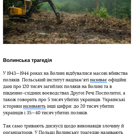
Волинська трагедія
У 1943—1944 роках на Волині відбувалися масові вбивства
поляків. Польський інститут нацпамʼяті
називає
офіційні
дані про 120 тисяч загиблих поляків на Волині та в
південно-східних воєводствах Другої Речі Посполитої, а
також говорить про 5 тисяч убитих українців. Українські
історики
називають
інші цифри: до 20 тисяч убитих
українців і 35—40 тисяч убитих поляків.
Так само тривають дискусії щодо виконавців злочину й
організаторів. У Польщі Волинську трагедію називають