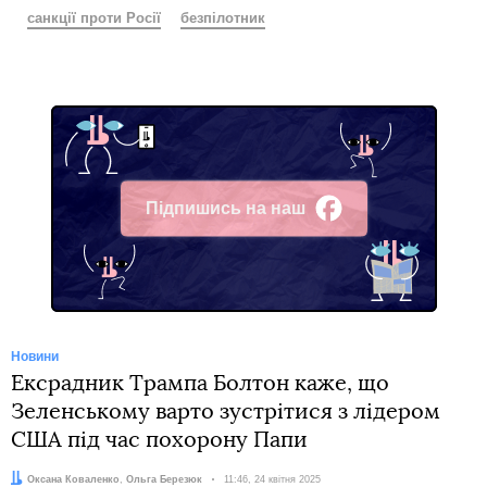
санкції проти Росії
безпілотник
Підпишись на наш
Facebook
Новини
Ексрадник Трампа Болтон каже, що
Зеленському варто зустрітися з лідером
США під час похорону Папи
Автори:
Оксана Коваленко
,
Ольга Березюк
Дата:
11:46, 24 квітня 2025