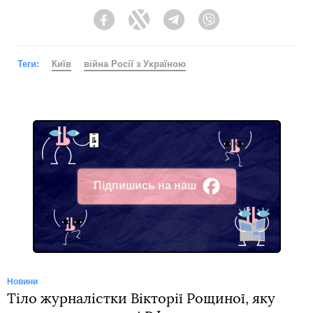
Facebook
Twitter
Telegram
Viber
Теги:
Київ
війна Росії з Україною
Підпишись на наш
Facebook
Новини
Тіло журналістки Вікторії Рощиної, яку