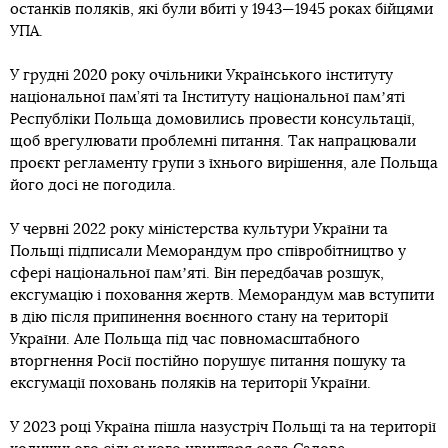
останків поляків, які були вбиті у 1943—1945 роках бійцями
УПА.
У грудні 2020 року очільники Українського інституту
національної пам’яті та Інституту національної памʼяті
Республіки Польща домовились провести консультації,
щоб врегулювати проблемні питання. Так напрацювали
проєкт регламенту групи з їхнього вирішення, але Польща
його досі не погодила.
У червні 2022 року міністерства культури України та
Польщі підписали Меморандум про співробітництво у
сфері національної памʼяті. Він передбачав розшук,
ексгумацію і поховання жертв. Меморандум мав вступити
в дію після припинення воєнного стану на території
України. Але Польща під час повномасштабного
вторгнення Росії постійно порушує питання пошуку та
ексгумації поховань поляків на території України.
У 2023 році Україна пішла назустріч Польщі та на території