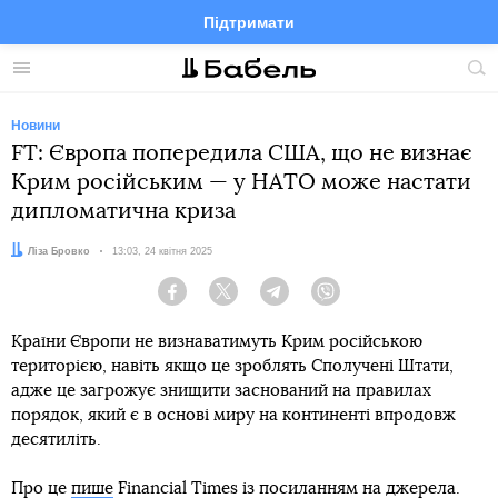
Підтримати
Facebook
Telegram
Twitter
Instagram
Меню
По
по
сай
Новини
FT: Європа попередила США, що не визнає
Крим російським — у НАТО може настати
дипломатична криза
Автор:
Ліза Бровко
Дата:
13:03, 24 квітня 2025
Facebook
Twitter
Telegram
Viber
Країни Європи не визнаватимуть Крим російською
територією, навіть якщо це зроблять Сполучені Штати,
адже це загрожує знищити заснований на правилах
порядок, який є в основі миру на континенті впродовж
десятиліть.
Про це
пише
Financial Times із посиланням на джерела.