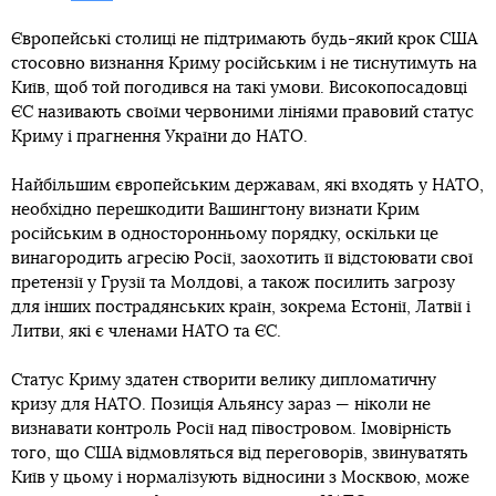
Європейські столиці не підтримають будь-який крок США
стосовно визнання Криму російським і не тиснутимуть на
Київ, щоб той погодився на такі умови. Високопосадовці
ЄС називають своїми червоними лініями правовий статус
Криму і прагнення України до НАТО.
Найбільшим європейським державам, які входять у НАТО,
необхідно перешкодити Вашингтону визнати Крим
російським в односторонньому порядку, оскільки це
винагородить агресію Росії, заохотить її відстоювати свої
претензії у Грузії та Молдові, а також посилить загрозу
для інших пострадянських країн, зокрема Естонії, Латвії і
Литви, які є членами НАТО та ЄС.
Статус Криму здатен створити велику дипломатичну
кризу для НАТО. Позиція Альянсу зараз — ніколи не
визнавати контроль Росії над півостровом. Імовірність
того, що США відмовляться від переговорів, звинуватять
Київ у цьому і нормалізують відносини з Москвою, може