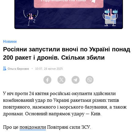
Telegram
Новини
Росіяни запустили вночі по Україні понад
200 ракет і дронів. Скільки збили
Автор:
Ольга Березюк
Дата:
10:07, 24 квітня 2025
Facebook
Twitter
Telegram
Viber
У ніч проти 24 квітня російські окупанти здійснили
комбінований удар по Україні ракетами різних типів
повітряного, наземного і морського базування, а також
дронами. Основний напрямок удару — Київ.
Про це
повідомили
Повітряні сили ЗСУ.