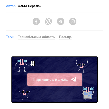
Автор:
Ольга Березюк
Facebook
Twitter
Telegram
Viber
Теги:
Тернопільська область
Польща
Підпишись на наш
Telegram