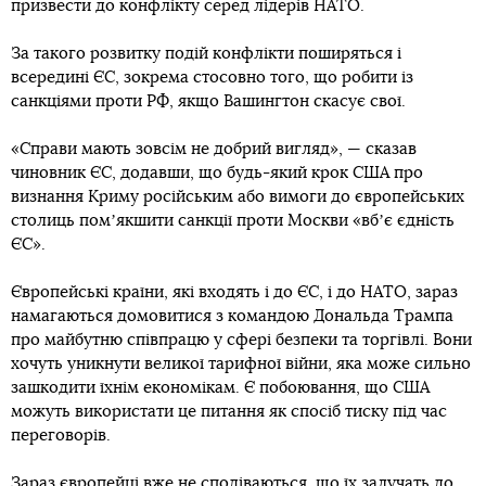
призвести до конфлікту серед лідерів НАТО.
За такого розвитку подій конфлікти поширяться і
всередині ЄС, зокрема стосовно того, що робити із
санкціями проти РФ, якщо Вашингтон скасує свої.
«Справи мають зовсім не добрий вигляд», — сказав
чиновник ЄС, додавши, що будь-який крок США про
визнання Криму російським або вимоги до європейських
столиць помʼякшити санкції проти Москви «вбʼє єдність
ЄС».
Європейські країни, які входять і до ЄС, і до НАТО, зараз
намагаються домовитися з командою Дональда Трампа
про майбутню співпрацю у сфері безпеки та торгівлі. Вони
хочуть уникнути великої тарифної війни, яка може сильно
зашкодити їхнім економікам. Є побоювання, що США
можуть використати це питання як спосіб тиску під час
переговорів.
Зараз європейці вже не сподіваються, що їх залучать до