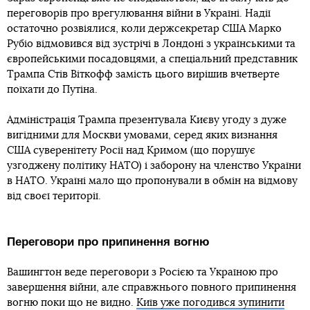
переговорів про врегулювання війни в Україні. Надії
остаточно розвіялися, коли держсекретар США Марко
Рубіо відмовився від зустрічі в Лондоні з українськими та
європейськими посадовцями, а спеціальний представник
Трампа Стів Віткофф замість цього вирішив вчетверте
поїхати до Путіна.
Адміністрація Трампа презентувала Києву угоду з дуже
вигідними для Москви умовами, серед яких визнання
США суверенітету Росії над Кримом (що порушує
узгоджену політику НАТО) і заборону на членство України
в НАТО. Україні мало що пропонували в обмін на відмову
від своєї території.
Переговори про припинення вогню
Вашингтон веде переговори з Росією та Україною про
завершення війни, але справжнього повного припинення
вогню поки що не видно.
Київ уже погодився зупинити