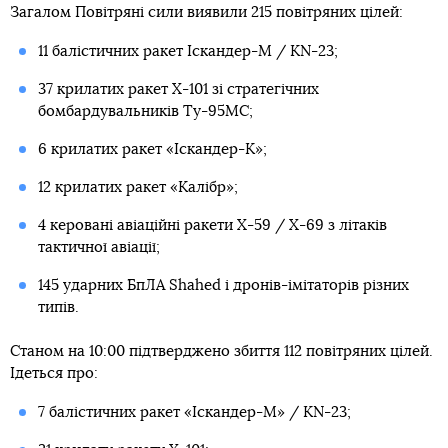
Загалом Повітряні сили виявили 215 повітряних цілей:
11 балістичних ракет Іскандер-М / KN-23;
37 крилатих ракет Х-101 зі стратегічних
бомбардувальників Ту-95МС;
6 крилатих ракет «Іскандер-К»;
12 крилатих ракет «Калібр»;
4 керовані авіаційні ракети Х-59 / Х-69 з літаків
тактичної авіації;
145 ударних БпЛА Shahed і дронів-імітаторів різних
типів.
Станом на 10:00 підтверджено збиття 112 повітряних цілей.
Ідеться про:
7 балістичних ракет «Іскандер-М» / KN-23;