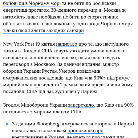
бойові дії в Чорному морі
та не бити по російській
енергетиці протягом 30-денного перемирʼя. Москва ж
натомість лише пообіцяла не бити по енергетичних
обʼєктах і заявила, що виконає угоди щодо Чорного моря
тільки після зняття західних санкцій
.
New York Post 19 квітня
написало
про те, що наступного
тижня в Лондоні США хочуть узгодити умови повного і
всеосяжного припинення вогню, після цього будуть
переговори з Москвою. За даними видання, міністр
оборони України Рустем Умєров повідомив
американських посадовців, що Київ «на 90%» підтримує
мирний план президента Трампа, який представили йому
посадовці США під час зустрічей у Парижі.
Згодом Міноборони України
заперечило
, що Київ «на 90%
погодився» з мирним планом США.
За даними Bloomberg, американська сторона в Парижі
представила союзникам
пропозицію про
врегулювання в Україні
, де йдеться про умови для