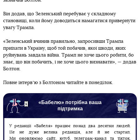
зазначив Болтон.
Він додав, що Зеленський перебуває у складному
становищі, коли йому доводиться намагатися привернути
увагу Трампа.
«Зеленський вчинив правильно, запросивши Трампа
приїхати в Україну, щоб той побачив, якої шкоди, яких
руйнувань завдала війна. Трамп не хоче цього робити, бо
знає, що він побачить, і не хоче цього визнавати», — додав
Болтон.
Повне інтервʼю з Болтоном читайте в понеділок.
«Бабелю» потрібна ваша
підтримка
У редакції «Бабеля» працює понад два десятки людей.
Це не дуже велика редакція, але й не стартап.
Ми оновлюємо сайт, ютуб, телеграм-канал та тікток.