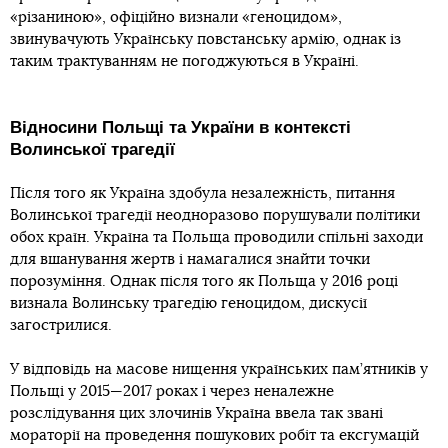
«різаниною», офіційно визнали «геноцидом»,
звинувачують Українську повстанську армію, однак із
таким трактуванням не погоджуються в Україні.
Відносини Польщі та України в контексті
Волинської трагедії
Після того як Україна здобула незалежність, питання
Волинської трагедії неодноразово порушували політики
обох країн. Україна та Польща проводили спільні заходи
для вшанування жертв і намагалися знайти точки
порозуміння. Однак після того як Польща у 2016 році
визнала Волинську трагедію геноцидом, дискусії
загострилися.
У відповідь на масове нищення українських пам’ятників у
Польщі у 2015—2017 роках і через неналежне
розслідування цих злочинів Україна ввела так звані
мораторії на проведення пошукових робіт та ексгумацій