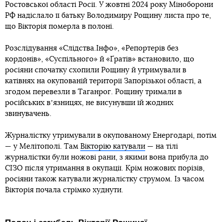
Ростовської області Росії. У жовтні 2024 року Міноборони
РФ надіслало її батьку Володимиру Рощину листа про те,
що Вікторія померла в полоні.
Розслідування «Слідства.Інфо», «Репортерів без
кордонів», «Суспільного» й «Ґратів» встановило, що
росіяни спочатку схопили Рощину й утримували в
катівнях на окупованій території Запорізької області, а
згодом перевезли в Таганрог. Рощину тримали в
російських вʼязницях, не висунувши їй жодних
звинувачень.
Журналістку утримували в окупованому Енергодарі, потім
— у Мелітополі. Там
Вікторію катували
— на тілі
журналістки були ножові рани, з якими вона прибула до
СІЗО після утримання в окупації. Крім ножових порізів,
росіяни також катували журналістку струмом. Із часом
Вікторія почала стрімко худнути.