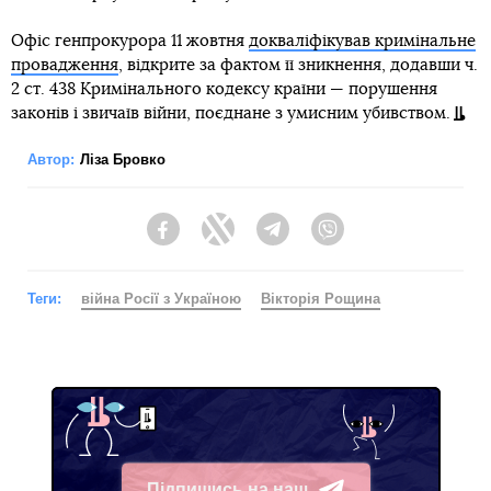
Офіс генпрокурора 11 жовтня
докваліфікував кримінальне
провадження
, відкрите за фактом її зникнення, додавши ч.
2 ст. 438 Кримінального кодексу країни — порушення
законів і звичаїв війни, поєднане з умисним убивством.
Автор:
Ліза Бровко
Facebook
Twitter
Telegram
Viber
Теги:
війна Росії з Україною
Вікторія Рощина
Підпишись на наш