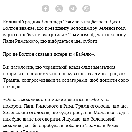
Facebook
Twitter
Telegram
Viber
Колишній радник Дональда Трампа з нацбезпеки Джон
Болтон вважає, що президенту Володимиру Зеленському
варто спробувати зустрітися з Трампом під час похорону
Папи Римського, що відбудеться цієї суботи.
Про це Болтон сказав в інтервʼю «Бабелю».
Він наголосив, що українській владі слід намагатися,
попри все, продовжувати спілкуватися із адміністрацією
Трампа, конгресменами та сенаторами, щоб донести свою
позицію.
«Одна з можливостей може зʼявитися в суботу на
похороні Папи Римського в Римі. Трамп оголосив, що їде.
Зеленський оголосив, що буде присутній. Можливо, тоді в
них буде шанс поговорити. Я думаю, що Зеленський,
можливо, міг би спробувати побачити Трампа в Римі», —