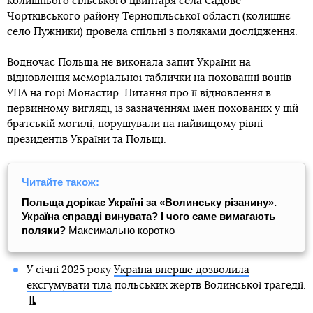
колишнього сільського цвинтаря села Садове
Чортківського району Тернопільської області (колишнє
село Пужники) провела спільні з поляками дослідження.
Водночас Польща не виконала запит України на
відновлення меморіальної таблички на похованні воїнів
УПА на горі Монастир. Питання про її відновлення в
первинному вигляді, із зазначенням імен похованих у цій
братській могилі, порушували на найвищому рівні —
президентів України та Польщі.
Читайте також:
Польща дорікає Україні за «Волинську різанину».
Україна справді винувата? І чого саме вимагають
поляки?
Максимально коротко
У січні 2025 року
Україна вперше дозволила
ексгумувати тіла
польських жертв Волинської трагедії.