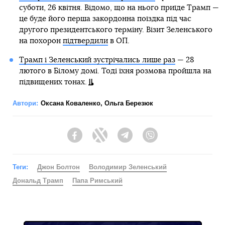
суботи, 26 квітня. Відомо, що на нього приїде Трамп —
це буде його перша закордонна поїздка під час
другого президентського терміну. Візит Зеленського
на похорон
підтвердили
в ОП.
Трамп і Зеленський зустрічались лише раз
— 28
лютого в Білому домі. Тоді їхня розмова пройшла на
підвищених тонах.
Автори:
Оксана Коваленко
,
Ольга Березюк
Facebook
Twitter
Telegram
Viber
Теги:
Джон Болтон
Володимир Зеленський
Дональд Трамп
Папа Римський