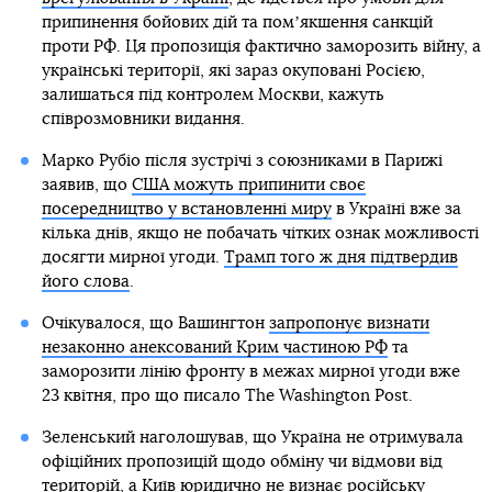
припинення бойових дій та помʼякшення санкцій
проти РФ. Ця пропозиція фактично заморозить війну, а
українські території, які зараз окуповані Росією,
залишаться під контролем Москви, кажуть
співрозмовники видання.
Марко Рубіо після зустрічі з союзниками в Парижі
заявив, що
США можуть припинити своє
посередництво у встановленні миру
в Україні вже за
кілька днів, якщо не побачать чітких ознак можливості
досягти мирної угоди.
Трамп того ж дня підтвердив
його слова
.
Очікувалося, що Вашингтон
запропонує визнати
незаконно анексований Крим частиною РФ
та
заморозити лінію фронту в межах мирної угоди вже
23 квітня, про що писало The Washington Post.
Зеленський наголошував, що Україна не отримувала
офіційних пропозицій щодо обміну чи відмови від
територій, а
Київ юридично не визнає
російську