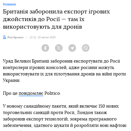
Новини
Британія заборонила експорт ігрових
джойстиків до Росії — там їх
використовують для дронів
Автор:
Ліза Бровко
Дата:
12:11, 24 квітня 2025
Facebook
Twitter
Telegram
Viber
Уряд Великої Британії заборонив експортувати до Росії
контролери ігрових консолей, адже росіяни можуть
використовувати їх для пілотування дронів на війні проти
України.
Про це
повідомляє
Politico.
У новому санаційному пакети, який включає 150 нових
торговельних санкцій проти Росії, Лондон також
заборонив експорт технологій, зокрема програмного
забезпечення, здатного шукати й розробляти нові нафтові