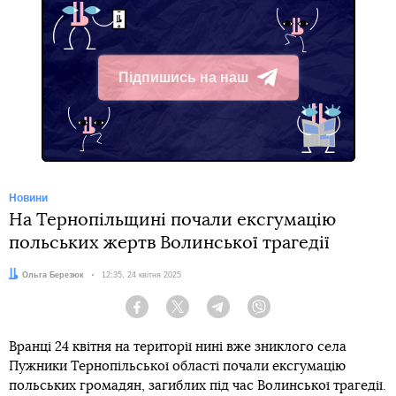
Підпишись на наш
Telegram
Новини
На Тернопільщині почали ексгумацію
польських жертв Волинської трагедії
Автор:
Ольга Березюк
Дата:
12:35, 24 квітня 2025
Facebook
Twitter
Telegram
Viber
Вранці 24 квітня на території нині вже зниклого села
Пужники Тернопільської області почали ексгумацію
польських громадян, загиблих під час Волинської трагедії.