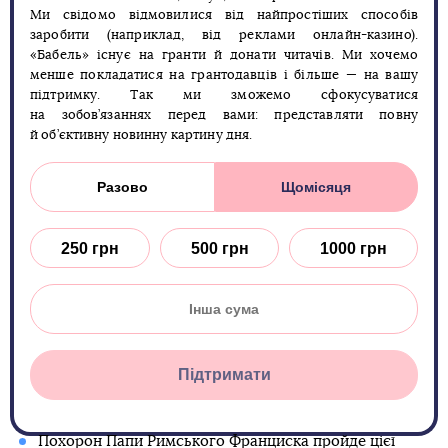
Ми свідомо відмовилися від найпростіших способів
заробити (наприклад, від реклами онлайн-казино).
«Бабель» існує на гранти й донати читачів. Ми хочемо
менше покладатися на грантодавців і більше — на вашу
підтримку. Так ми зможемо сфокусуватися
на зобов’язаннях перед вами: представляти повну
й об’єктивну новинну картину дня.
Разово
Щомісяця
250 грн
500 грн
1000 грн
Підтримати
Похорон Папи Римського Франциска
пройде цієї