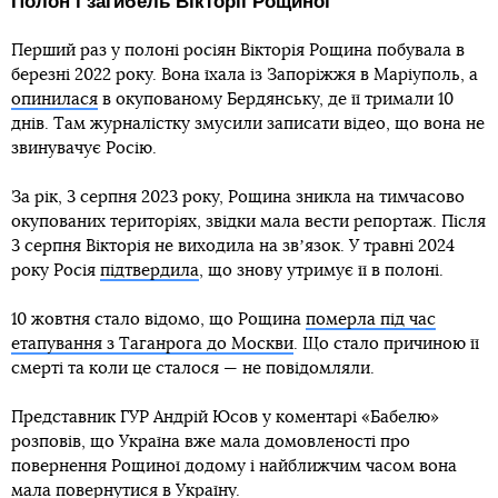
Полон і загибель Вікторії Рощиної
Перший раз у полоні росіян Вікторія Рощина побувала в
березні 2022 року. Вона їхала із Запоріжжя в Маріуполь, а
опинилася
в окупованому Бердянську, де її тримали 10
днів. Там журналістку змусили записати відео, що вона не
звинувачує Росію.
За рік, 3 серпня 2023 року, Рощина зникла на тимчасово
окупованих територіях, звідки мала вести репортаж. Після
3 серпня Вікторія не виходила на звʼязок. У травні 2024
року Росія
підтвердила
, що знову утримує її в полоні.
10 жовтня стало відомо, що Рощина
померла під час
етапування з Таганрога до Москви
. Що стало причиною її
смерті та коли це сталося — не повідомляли.
Представник ГУР Андрій Юсов у коментарі «Бабелю»
розповів, що Україна вже мала домовленості про
повернення Рощиної додому і найближчим часом вона
мала повернутися в Україну.