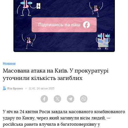
Підпишись на наш
Facebook
Новини
Масована атака на Київ. У прокуратурі
уточнили кількість загиблих
Автор:
Ліза Бровко
Дата:
11:41, 24 квітня 2025
Facebook
Twitter
Telegram
Viber
У ніч на 24 квітня Росія завдала масованого комбінованого
удару по Києву, через який загинули вісім людей, —
російська ракета влучила в багатоповерхівку у