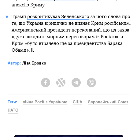
анексію Криму.
Трамп
розкритикував Зеленського
за його слова про
те, що Україна юридично не визнає Крим російським.
Американський президент переконаний, що ця заява
«дуже шкодить мирним переговорам із Росією», а
Крим «було втрачено ще за президентства Барака
Обами».
Автор:
Ліза Бровко
Facebook
Twitter
Telegram
Viber
Теги:
війна Росії з Україною
США
Європейський Союз
НАТО