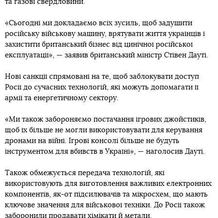
та газові свердловини.
«Сьогодні ми докладаємо всіх зусиль, щоб задушити
російську військову машину, врятувати життя українців і
захистити британський бізнес від цинічної російської
експлуатації», — заявив британський міністр Стівен Дауті.
Нові санкції спрямовані на те, щоб заблокувати доступ
Росії до сучасних технологій, які можуть допомагати її
армії та енергетичному сектору.
«Ми також забороняємо постачання ігрових джойстиків,
щоб їх більше не могли використовувати для керування
дронами на війні. Ігрові консолі більше не будуть
інструментом для вбивств в Україні», — наголосив Дауті.
Також обмежується передача технологій, які
використовують для виготовлення важливих електронних
компонентів, як-от підсилювачів та мікросхем, що мають
ключове значення для військової техніки. До Росії також
заборонили продавати хімікати й метали.