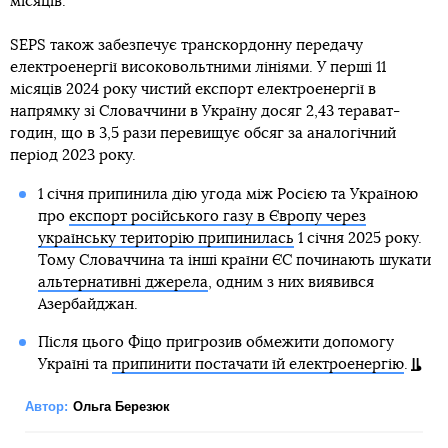
місяців.
SEPS також забезпечує транскордонну передачу
електроенергії високовольтними лініями. У перші 11
місяців 2024 року чистий експорт електроенергії в
напрямку зі Словаччини в Україну досяг 2,43 терават-
годин, що в 3,5 рази перевищує обсяг за аналогічний
період 2023 року.
1 січня припинила дію угода між Росією та Україною
про
експорт російського газу в Європу через
українську територію припинилась
1 січня 2025 року.
Тому Словаччина та інші країни ЄС починають шукати
альтернативні джерела
, одним з них виявився
Азербайджан.
Після цього Фіцо пригрозив обмежити допомогу
Україні та
припинити постачати їй електроенергію
.
Автор:
Ольга Березюк