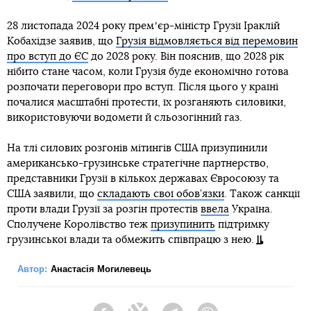
28 листопада 2024 року премʼєр-міністр Грузії Іраклій
Кобахідзе заявив, що
Грузія відмовляється від перемовин
про вступ до ЄС
до 2028 року. Він пояснив, що 2028 рік
нібито стане часом, коли Грузія буде економічно готова
розпочати переговори про вступ. Після цього у країні
почалися масштабні протести, їх розганяють силовики,
використовуючи водомети й сльозогінний газ.
На тлі силових розгонів мітингів США призупинили
американсько-грузинське стратегічне партнерство,
представники Грузії в кількох державах Євросоюзу та
США заявили, що
складають свої обов’язки
. Також санкції
проти влади Грузії за розгін протестів
ввела
Україна.
Сполучене Королівство теж
призупинить
підтримку
грузинської влади та обмежить співпрацю з нею.
Автор:
Анастасія Могилевець