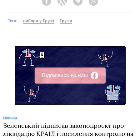
Facebook
Twitter
Telegram
Viber
Теги:
вибори у Грузії
Грузія
Підпишись на наш
Facebook
Новини
Зеленський підписав законопроєкт про
ліквідацію КРАІЛ і посилення контролю на