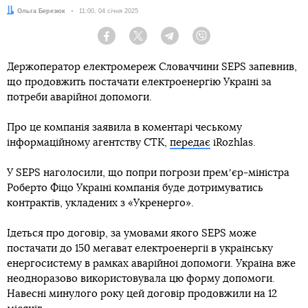
Автор:
Ольга Березюк
Дата:
11:00, 04 січня 2025
Facebook
Twitter
Telegram
Viber
Держоператор електромереж Словаччини SEPS запевнив,
що продовжить постачати електроенергію Україні за
потреби аварійної допомоги.
Про це компанія заявила в коментарі чеському
інформаційному агентству CTK,
передає
iRozhlas.
У SEPS наголосили, що попри погрози премʼєр-міністра
Роберто Фіцо Україні компанія буде дотримуватись
контрактів, укладених з «Укренерго».
Ідеться про договір, за умовами якого SEPS може
постачати до 150 мегават електроенергії в українську
енергосистему в рамках аварійної допомоги. Україна вже
неодноразово використовувала цю форму допомоги.
Навесні минулого року цей договір продовжили на 12