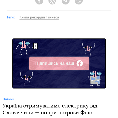
Facebook
Twitter
Telegram
Viber
Теги:
Книга рекордів Гіннеса
Підпишись на наш
Facebook
Новини
Україна отримуватиме електрику від
Словаччини — попри погрози Фіцо