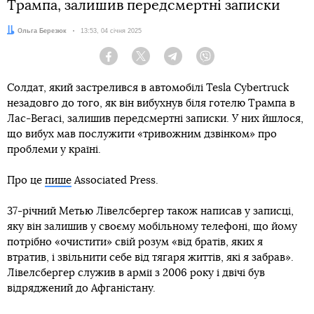
Трампа, залишив передсмертні записки
Автор:
Ольга Березюк
Дата:
13:53, 04 січня 2025
Facebook
Twitter
Telegram
Viber
Солдат, який застрелився в автомобілі Tesla Cybertruck
незадовго до того, як він вибухнув біля готелю Трампа в
Лас-Вегасі, залишив передсмертні записки. У них йшлося,
що вибух мав послужити «тривожним дзвінком» про
проблеми у країні.
Про це
пише
Associated Press.
37-річний Метью Лівелсбергер також написав у записці,
яку він залишив у своєму мобільному телефоні, що йому
потрібно «очистити» свій розум «від братів, яких я
втратив, і звільнити себе від тягаря життів, які я забрав».
Лівелсбергер служив в армії з 2006 року і двічі був
відряджений до Афганістану.