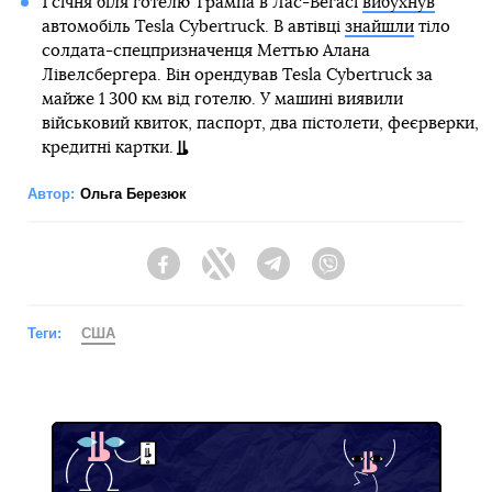
1 січня біля готелю Трампа в Лас-Вегасі
вибухнув
автомобіль Tesla Cybertruck. В автівці
знайшли
тіло
солдата-спецпризначенця Меттью Алана
Лівелсбергера. Він орендував Tesla Cybertruck за
майже 1 300 км від готелю. У машині виявили
військовий квиток, паспорт, два пістолети, феєрверки,
кредитні картки.
Автор:
Ольга Березюк
Facebook
Twitter
Telegram
Viber
Теги:
США