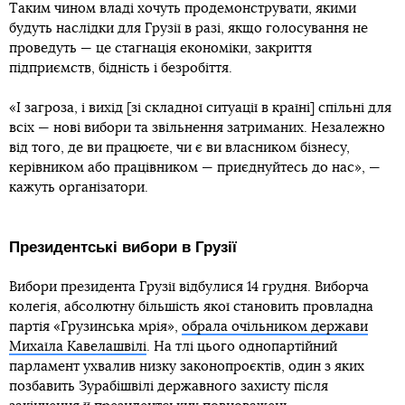
Таким чином владі хочуть продемонструвати, якими
будуть наслідки для Грузії в разі, якщо голосування не
проведуть — це стагнація економіки, закриття
підприємств, бідність і безробіття.
«І загроза, і вихід [зі складної ситуації в країні] спільні для
всіх — нові вибори та звільнення затриманих. Незалежно
від того, де ви працюєте, чи є ви власником бізнесу,
керівником або працівником — приєднуйтесь до нас», —
кажуть організатори.
Президентські вибори в Грузії
Вибори президента Грузії відбулися 14 грудня. Виборча
колегія, абсолютну більшість якої становить провладна
партія «Грузинська мрія»,
обрала очільником держави
Михаїла Кавелашвілі
. На тлі цього однопартійний
парламент ухвалив низку законопроєктів, один з яких
позбавить Зурабішвілі державного захисту після