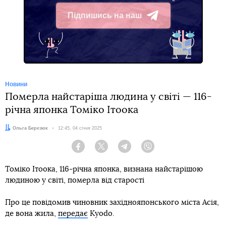
Підпишись на наш
Telegram
Новини
Померла найстаріша людина у світі — 116-
річна японка Томіко Ітоока
Автор:
Ольга Березюк
Дата:
12:45, 04 січня 2025
Facebook
Twitter
Telegram
Viber
Томіко Ітоока, 116-річна японка, визнана найстарішою
людиною у світі, померла від старості
Про це повідомив чиновник західнояпонського міста Асія,
де вона жила,
передає
Kyodo.