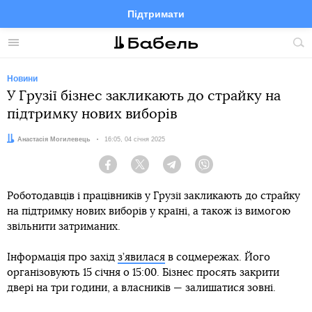
Підтримати
Facebook
Telegram
Twitter
Instagram
Меню
По
по
сай
Новини
У Грузії бізнес закликають до страйку на
підтримку нових виборів
Автор:
Анастасія Могилевець
Дата:
16:05, 04 січня 2025
Facebook
Twitter
Telegram
Viber
Роботодавців і працівників у Грузії закликають до страйку
на підтримку нових виборів у країні, а також із вимогою
звільнити затриманих.
Інформація про захід
з’явилася
в соцмережах. Його
організовують 15 січня о 15:00. Бізнес просять закрити
двері на три години, а власників — залишатися зовні.