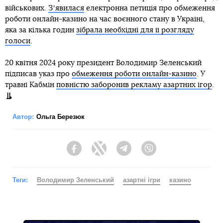
військових.
Зʼявилася
електронна петиція про обмеження
роботи онлайн-казино на час воєнного стану в Україні,
яка за кілька годин
зібрала необхідні для її розгляду
голоси
.
20 квітня 2024 року президент Володимир Зеленський
підписав указ про
обмеження роботи онлайн-казино
. У
травні Кабмін
повністю заборонив рекламу азартних ігор
.
Автор:
Ольга Березюк
Facebook
Twitter
Telegram
Viber
Теги:
Володимир Зеленський
азартні ігри
казино