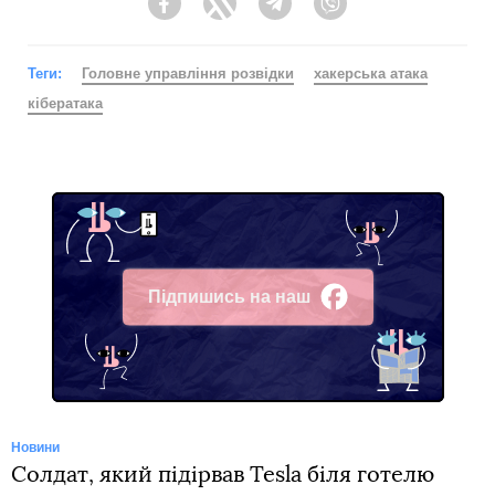
Facebook
Twitter
Telegram
Viber
Теги:
Головне управління розвідки
хакерська атака
кібератака
Підпишись на наш
Facebook
Новини
Солдат, який підірвав Tesla біля готелю