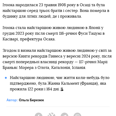
Ітоока народилася 23 травня 1908 року в Осаці та була
найстаршою серед трьох братів і сестер. Вона померла в
будинку для літніх людей, де і проживала.
Ітоока стала найстарішою живою людиною в Японії у
грудні 2023 року після смерті 116-річної Фуси Тацумі в
Касіварі, префектура Осака.
Згодом її визнали найстарішою живою людиною у світі за
версією Книги рекордів Гіннеса у вересні 2024 року, після
смерті попередньої власниці рекорду — 117-річної Марії
Браньяс Морера з Олота, Каталонія, Іспанія.
Найстарішою людиною, чиє життя коли-небудь було
підтверджено, була Жанна Кальмент (Франція), яка
прожила 122 роки і 164 дні.
Автор:
Ольга Березюк