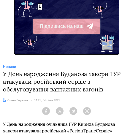
Підпишись на наш
Telegram
Новини
У День народження Буданова хакери ГУР
атакували російський сервіс з
обслуговування вантажних вагонів
Автор:
Ольга Березюк
Дата:
14:21, 04 січня 2025
Facebook
Twitter
Telegram
Viber
У День народження очільника ГУР Кирила Буданова
хакери атакували російський «РегіонТрансСервіс» —