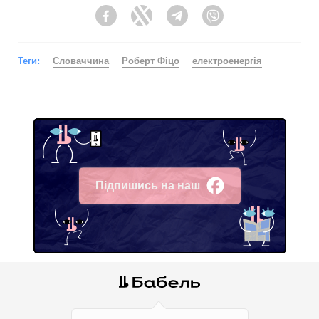
Facebook
Twitter
Telegram
Viber
Теги:
Словаччина
Роберт Фіцо
електроенергія
Підпишись на наш
Facebook