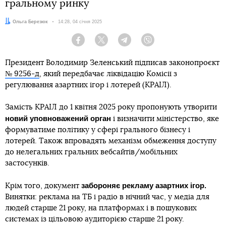
гральному ринку
Автор:
Ольга Березюк
Дата:
14:28, 04 січня 2025
Facebook
Twitter
Telegram
Viber
Президент Володимир Зеленський підписав законопроєкт
№ 9256-д
, який передбачає ліквідацію Комісії з
регулювання азартних ігор і лотерей (КРАІЛ).
Замість КРАІЛ до 1 квітня 2025 року пропонують утворити
новий уповноважений орган
і визначити міністерство, яке
формуватиме політику у сфері грального бізнесу і
лотерей. Також впровадять механізм обмеження доступу
до нелегальних гральних вебсайтів/мобільних
застосунків.
забороняє рекламу азартних ігор.
Крім того, документ
Винятки: реклама на ТБ і радіо в нічний час, у медіа для
людей старше 21 року, на платформах і в пошукових
системах із цільовою аудиторією старше 21 року.