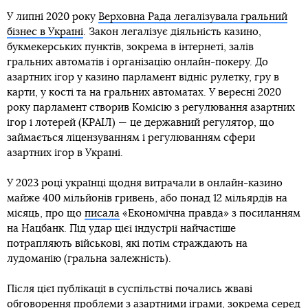
У липні 2020 року
Верховна Рада легалізувала гральний
бізнес в Україні
. Закон легалізує діяльність казино,
букмекерських пунктів, зокрема в інтернеті, залів
гральних автоматів і організацію онлайн-покеру. До
азартних ігор у казино парламент відніс рулетку, гру в
карти, у кості та на гральних автоматах. У вересні 2020
року парламент створив Комісію з регулювання азартних
ігор і лотерей (КРАІЛ) — це державний регулятор, що
займається ліцензуванням і регулюванням сфери
азартних ігор в Україні.
У 2023 році українці щодня витрачали в онлайн-казино
майже 400 мільйонів гривень, або понад 12 мільярдів на
місяць, про що
писала
«Економічна правда» з посиланням
на Нацбанк. Під удар цієї індустрії найчастіше
потрапляють військові, які потім страждають на
лудоманію (гральна залежність).
Після цієї публікації в суспільстві почались жваві
обговорення проблеми з азартними іграми, зокрема серед