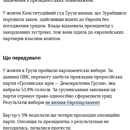
закінчення її президентських повноважень.
У жовтні Конституційний суд Грузії визнав, що Зурабішвілі
порушила закон, здійснивши візити до Європи без
погодження урядом. Влада відмовила президентці у
закордонних зустрічах, тож вона їздила до європейських
партнерів власним коштом.
Що передувало
У жовтні в Грузії пройшли парламентські вибори. За
даними ЦВК, перемогу здобула провладна проросійська
партія «Грузинська мрія — Демократична Грузія», яка
набрала 53,9% голосів. За грузинськими законами ця
партія отримує право одноосібно сформувати уряд.
Результатів виборів
не визнав Європарламент
.
Барʼєр у 5% подолали ще чотири прозахідні опозиційні
партії. Опозиція та президентка з результатами не
погодились,
почалися протести
.