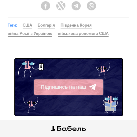
Facebook
Twitter
Telegram
Viber
Теги:
США
Болгарія
Південна Корея
війна Росії з Україною
військова допомога США
Підпишись на наш
Telegram