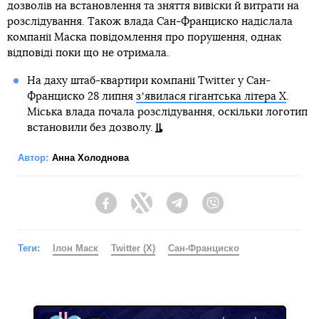
дозволів на встановлення та зняття вивіски й витрати на
розслідування. Також влада Сан-Франциско надіслала
компанії Маска повідомлення про порушення, однак
відповіді поки що не отримала.
На даху штаб-квартири компанії Twitter у Сан-
Франциско 28 липня
зʼявилася гігантська літера X
.
Міська влада почала розслідування, оскільки логотип
встановили без дозволу.
Автор:
Анна Холоднова
Facebook
Twitter
Telegram
Viber
Теги:
Ілон Маск
Twitter (X)
Сан-Франциско