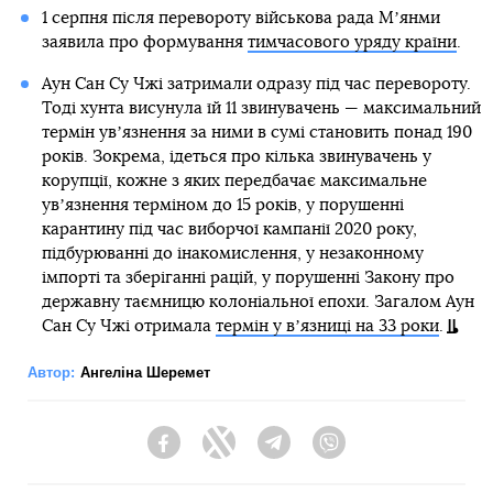
1 серпня після перевороту військова рада Мʼянми
заявила про формування
тимчасового уряду країни
.
Аун Сан Су Чжі затримали одразу під час перевороту.
Тоді хунта висунула їй 11 звинувачень — максимальний
термін увʼязнення за ними в сумі становить понад 190
років. Зокрема, ідеться про кілька звинувачень у
корупції, кожне з яких передбачає максимальне
увʼязнення терміном до 15 років, у порушенні
карантину під час виборчої кампанії 2020 року,
підбурюванні до інакомислення, у незаконному
імпорті та зберіганні рацій, у порушенні Закону про
державну таємницю колоніальної епохи. Загалом Аун
Сан Су Чжі отримала
термін у вʼязниці на 33 роки
.
Автор:
Ангеліна Шеремет
Facebook
Twitter
Telegram
Viber