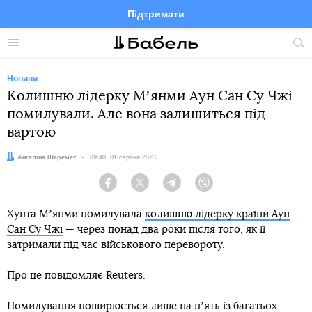
Підтримати
Facebook
Telegram
Twitter
Instagram
Меню
По
по
сай
Новини
Колишню лідерку Мʼянми Аун Сан Су Чжі
помилували. Але вона залишиться під
вартою
Автор:
Ангеліна Шеремет
Дата:
09:40, 01 серпня 2023
Facebook
Twitter
Telegram
Viber
Хунта Мʼянми помилувала
колишню лідерку країни Аун
Сан Су Чжі
— через понад два роки після того, як її
затримали під час військового перевороту.
Про це повідомляє Reuters.
Помилування поширюється лише на пʼять із багатьох