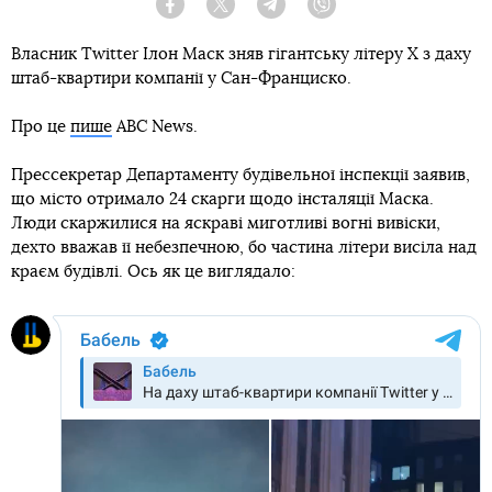
Facebook
Twitter
Telegram
Viber
Власник Twitter Ілон Маск зняв гігантську літеру X з даху
штаб-квартири компанії у Сан-Франциско.
Про це
пише
ABC News.
Прессекретар Департаменту будівельної інспекції заявив,
що місто отримало 24 скарги щодо інсталяції Маска.
Люди скаржилися на яскраві миготливі вогні вивіски,
дехто вважав її небезпечною, бо частина літери висіла над
краєм будівлі. Ось як це виглядало: