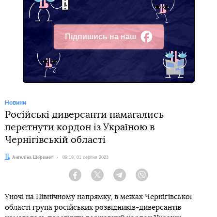
Підпишись на наш
Facebook
Новини
Російські диверсанти намагались
перетнути кордон із Україною в
Чернігівській області
Автор:
Ангеліна Шеремет
Дата:
09:19, 01 серпня 2023
Facebook
Twitter
Telegram
Viber
Уночі на Північному напрямку, в межах Чернігівської
області група російських розвідників-диверсантів