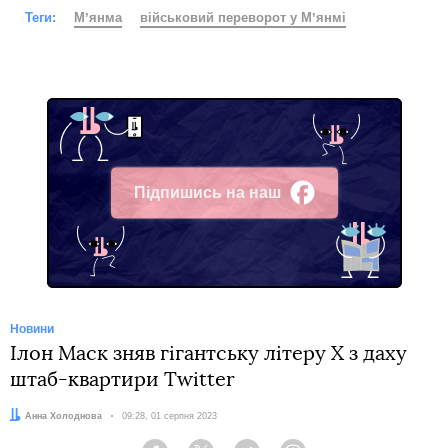
Теги:
Мʼянма
військовий переворот у Мʼянмі
Підпишись на наш
Facebook
Новини
Ілон Маск зняв гігантську літеру X з даху
штаб-квартири Twitter
Автор:
Анна Холоднова
Дата:
09:28, 01 серпня 2023