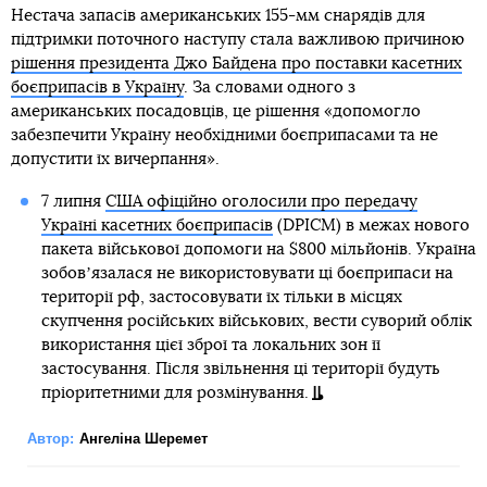
Нестача запасів американських 155-мм снарядів для
підтримки поточного наступу стала важливою причиною
рішення президента Джо Байдена про поставки касетних
боєприпасів в Україну
. За словами одного з
американських посадовців, це рішення «допомогло
забезпечити Україну необхідними боєприпасами та не
допустити їх вичерпання».
7 липня
США офіційно оголосили про передачу
Україні касетних боєприпасів
(DPICM) в межах нового
пакета військової допомоги на $800 мільйонів. Україна
зобовʼязалася не використовувати ці боєприпаси на
території рф, застосовувати їх тільки в місцях
скупчення російських військових, вести суворий облік
використання цієї зброї та локальних зон її
застосування. Після звільнення ці території будуть
пріоритетними для розмінування.
Автор:
Ангеліна Шеремет