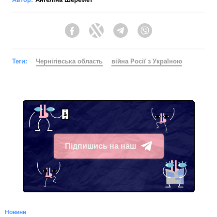
Facebook
Twitter
Telegram
Viber
Теги:
Чернігівська область
війна Росії з Україною
Підпишись на наш
Telegram
Новини