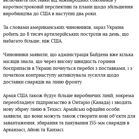
включають поставки від міжнародних союзників у
короткостроковій перспективі та плани щодо збільшення
виробництва до США в наступні два роки.
За словами американських чиновників, зараз Україна
робить до 8 тисяч артилерійських пострілів на день, що
набагато більше, ніж США.
Чиновники заявили, що адміністрація Байдена вже кілька
місяців знала, що через високу швидкість горіння
боєприпасів в Україні почнуться перебої з поставками, і з
початком контрнаступу активізувала зусилля щодо
доставки снарядів на лінію фронту.
Армія США також будує більше виробничих ліній, зокрема
переобладнує підприємство в Онтаріо (Канада) і зводить
нову збірну лінію в Техасі. Армійські офіційні особи
заявили, що вони можуть також створити нові обʼєкти для
завантаження, збирання та пакування 155-мм снарядів в
Арканзасі, Айові та Канзасі.