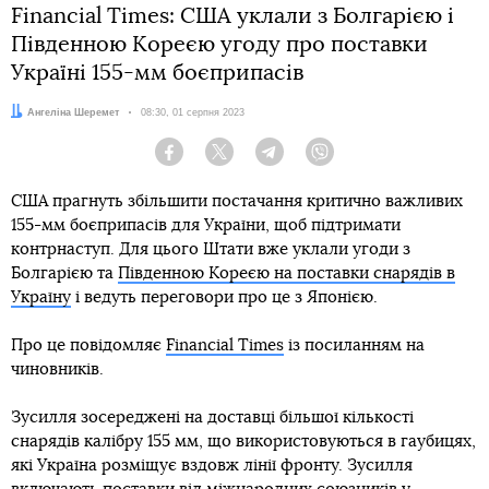
Financial Times: США уклали з Болгарією і
Південною Кореєю угоду про поставки
Україні 155-мм боєприпасів
Автор:
Ангеліна Шеремет
Дата:
08:30, 01 серпня 2023
Facebook
Twitter
Telegram
Viber
США прагнуть збільшити постачання критично важливих
155-мм боєприпасів для України, щоб підтримати
контрнаступ. Для цього Штати вже уклали угоди з
Болгарією та
Південною Кореєю на поставки снарядів в
Україну
і ведуть переговори про це з Японією.
Про це повідомляє
Financial Times
із посиланням на
чиновників.
Зусилля зосереджені на доставці більшої кількості
снарядів калібру 155 мм, що використовуються в гаубицях,
які Україна розміщує вздовж лінії фронту. Зусилля