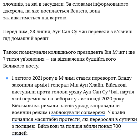
злочинів, за які її засудили. За словами інформованого
джерела, на яке посилається Reuters, вона
залишатиметься під вартою.
Перед цим, 28 липня, Аун Сан Су Чжі перевели з вʼязниці
під домашній арешт.
Також помилували колишнього президента Він Мʼїнт і ще
7 тисяч ув’язнених — на відзначення буддійського
Великого посту.
1 лютого 2021 року в Мʼянмі стався переворот. Владу
захопили армія і генерал Мін Аун Хлайн. Військові
виступили проти голови уряду Аун Сан Су Чжі, партія
якої перемогла на виборах у листопаді 2020 року.
Військові затримали членів уряду, запровадили
воєнний режим і
заблокували соцмережі
. У країні
почалися масштабні протести
, які
переросли в сутички
з поліцією
. Військові та поліція
вбили понад 700
людей
.