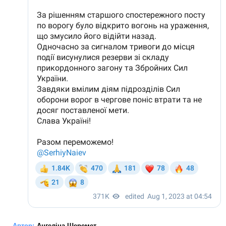
Автор:
Ангеліна Шеремет