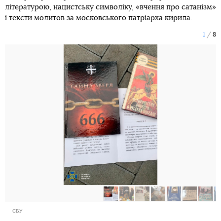
літературою, нацистську символіку, «вчення про сатанізм»
і тексти молитов за московського патріарха кирила.
1
8
СБУ