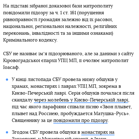
На підставі зібраної доказової бази митрополиту
повідомили підозру за ч. 1 ст. 161 (порушення
рівноправності громадян залежно від їх расової,
національної, регіональної належності, релігійних
переконань, інвалідності та за іншими ознаками)
Кримінального кодексу.
СБУ не називає імʼя підозрюваного, але за даними з сайту
Кіровоградської єпархії УПЦ МП, її очолює митрополит
Іоасаф.
У кінці листопада СБУ провела низку обшуків у
храмах, монастирях і лаврах УПЦ МП, зокрема в
Києво-Печерській лаврі. Серія обшуків почалася після
скандалу
через молебень у Києво-Печерській лаврі
,
під час якого парафіяни співали пісню «Звон плывет,
плывет над Россиею, пробуждается Матушка-Русь».
Священнику за це
повідомили про підозру
.
Згодом СБУ провела обшуки в
монастирях на