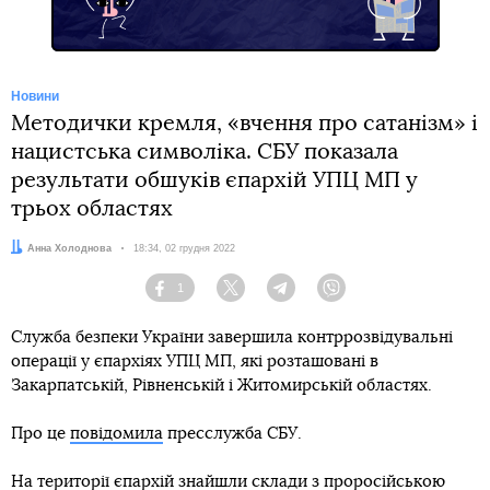
Новини
Методички кремля, «вчення про сатанізм» і
нацистська символіка. СБУ показала
результати обшуків єпархій УПЦ МП у
трьох областях
Автор:
Анна Холоднова
Дата:
18:34, 02 грудня 2022
1
Facebook
Twitter
Telegram
Viber
Служба безпеки України завершила контррозвідувальні
операції у єпархіях УПЦ МП, які розташовані в
Закарпатській, Рівненській і Житомирській областях.
Про це
повідомила
пресслужба СБУ.
На території єпархій знайшли склади з проросійською