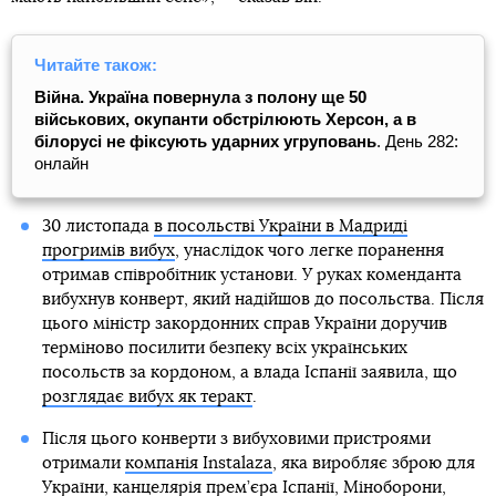
Читайте також:
Війна. Україна повернула з полону ще 50
військових, окупанти обстрілюють Херсон, а в
білорусі не фіксують ударних угруповань
. День 282:
онлайн
30 листопада
в посольстві України в Мадриді
прогримів вибух
, унаслідок чого легке поранення
отримав співробітник установи. У руках коменданта
вибухнув конверт, який надійшов до посольства. Після
цього міністр закордонних справ України доручив
терміново посилити безпеку всіх українських
посольств за кордоном, а влада Іспанії заявила, що
розглядає вибух як теракт
.
Після цього конверти з вибуховими пристроями
отримали
компанія Instalaza
, яка виробляє зброю для
України,
канцелярія прем’єра Іспанії, Міноборони
,