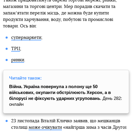
Також працюватимуть окремі торгові мережі, ринки,
магазини та торгові центри. Мер порадив скачати та
запамʼятати перелік місць, де можна буде купити
продукти харчування, воду, побутові та промислові
товари. Ось він:
супермаркети
;
ТРЦ
;
ринки
.
Читайте також:
Війна. Україна повернула з полону ще 50
військових, окупанти обстрілюють Херсон, а в
білорусі не фіксують ударних угруповань
. День 282:
онлайн
23 листопада Віталій Кличко заявив, що мешканців
столиці
може очікувати
«найгірша зима з часів Другої