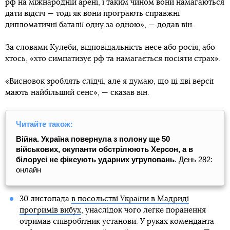
рф на міжнародній арені, і таким чином вони намагаються
дати відсіч — тоді як вони програють справжні
дипломатичні баталії одну за одною», — додав він.
За словами Кулеби, відповідальність несе або росія, або
хтось, «хто симпатизує рф та намагається посіяти страх».
«Висновок зроблять слідчі, але я думаю, що ці дві версії
мають найбільший сенс», — сказав він.
Читайте також:
Війна. Україна повернула з полону ще 50
військових, окупанти обстрілюють Херсон, а в
білорусі не фіксують ударних угруповань
. День 282:
онлайн
30 листопада
в посольстві України в Мадриді
прогримів вибух
, унаслідок чого легке поранення
отримав співробітник установи. У руках коменданта