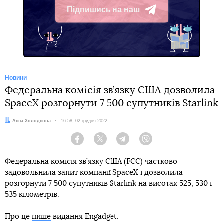
Підпишись на наш
Telegram
Новини
Федеральна комісія зв’язку США дозволила
SpaceX розгорнути 7 500 супутників Starlink
Автор:
Анна Холоднова
Дата:
16:58, 02 грудня 2022
Facebook
Twitter
Telegram
Viber
Федеральна комісія зв’язку США (FCC) частково
задовольнила запит компанії SpaceX і дозволила
розгорнути 7 500 супутників Starlink на висотах 525, 530 і
535 кілометрів.
Про це
пише
видання Engadget.