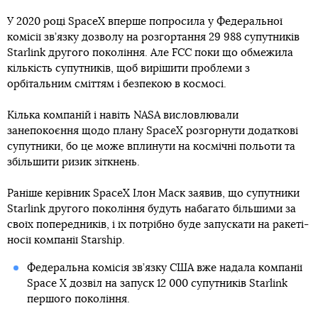
У 2020 році SpaceX вперше попросила у Федеральної
комісії зв’язку дозволу на розгортання 29 988 супутників
Starlink другого покоління. Але FCC поки що обмежила
кількість супутників, щоб вирішити проблеми з
орбітальним сміттям і безпекою в космосі.
Кілька компаній і навіть NASA висловлювали
занепокоєння щодо плану SpaceX розгорнути додаткові
супутники, бо це може вплинути на космічні польоти та
збільшити ризик зіткнень.
Раніше керівник SpaceX Ілон Маск заявив, що супутники
Starlink другого покоління будуть набагато більшими за
своїх попередників, і їх потрібно буде запускати на ракеті-
носії компанії Starship.
Федеральна комісія зв’язку США вже надала компанії
Space X дозвіл на запуск 12 000 супутників Starlink
першого покоління.