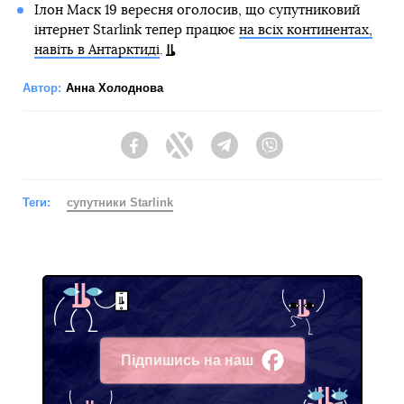
Ілон Маск 19 вересня оголосив, що супутниковий
інтернет Starlink тепер працює
на всіх континентах,
навіть в Антарктиді
.
Автор:
Анна Холоднова
Facebook
Twitter
Telegram
Viber
Теги:
супутники Starlink
Підпишись на наш
Facebook