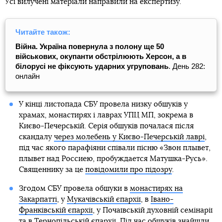
Усі вилучені матеріали направили на експертизу.
Читайте також:
Війна. Україна повернула з полону ще 50
військових, окупанти обстрілюють Херсон, а в
білорусі не фіксують ударних угруповань
. День 282:
онлайн
У кінці листопада СБУ провела низку обшуків у
храмах, монастирях і лаврах УПЦ МП, зокрема в
Києво-Печерській. Серія обшуків почалася після
скандалу
через молебень у Києво-Печерській лаврі
,
під час якого парафіяни співали пісню «Звон плывет,
плывет над Россиею, пробуждается Матушка-Русь».
Священнику за це
повідомили про підозру
.
Згодом СБУ провела обшуки в
монастирях на
Закарпатті
, у
Мукачівській єпархії
, в
Івано-
Франківській єпархії
, у Почаївській духовній семінарії
та в
Тернопільській єпархії
. Під час обшуків знайшли