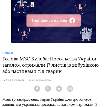
Підпишись на наш
Facebook
Новини
Голова МЗС Кулеба: Посольства України
загалом отримали 17 листів із вибухівкою
або частинами тіл тварин
Автор:
Анна Холоднова
Дата:
21:24, 02 грудня 2022
Facebook
Twitter
Telegram
Viber
Міністр закордонних справ України Дмитро Кулеба
заявив, що українські посольства загалом отримали 17