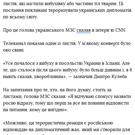
листів, які містили вибухівку або частини тіл тварин. Ці
послання покликані тероризувати українських дипломатів
по всьому світу.
Про це голова українського МЗС
сказав
в інтервʼю CNN.
Телеканал показав один із листів. У м’якому конверті було
око свині.
«Усе почалося з вибуху в посольстві України в Іспанії. Але
те, що сталося після цього вибуху, було більш дивним і, я б
навіть сказав, хворобливим», — зазначив Дмитро Кулеба.
На запитання про те, хто, на його думку, стоїть за
листами, голова МЗС сказав: «Я відчуваю спокусу назвати
росію відразу, тому що перш за все ви повинні відповісти
на питання, кому це вигідно».
«Можливо, ця терористична реакція є російською
відповіддю на дипломатичний жах, який ми створили для