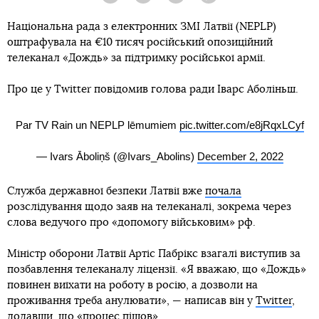
Національна рада з електронних ЗМІ Латвії (NEPLP)
оштрафувала на €10 тисяч російський опозиційний
телеканал «Дождь» за підтримку російської армії.
Про це у Twitter повідомив голова ради Іварс Аболіньш.
Par TV Rain un NEPLP lēmumiem
pic.twitter.com/e8jRqxLCyf
— Ivars Āboliņš (@Ivars_Abolins)
December 2, 2022
Служба державної безпеки Латвії вже
почала
розслідування щодо заяв на телеканалі, зокрема через
слова ведучого про «допомогу військовим» рф.
Міністр оборони Латвії Артіс Пабрікс взагалі виступив за
позбавлення телеканалу ліцензії. «Я вважаю, що «Дождь»
повинен виїхати на роботу в росію, а дозволи на
проживання треба анулювати», — написав він у
Twitter
,
додавши, що «процес пішов».