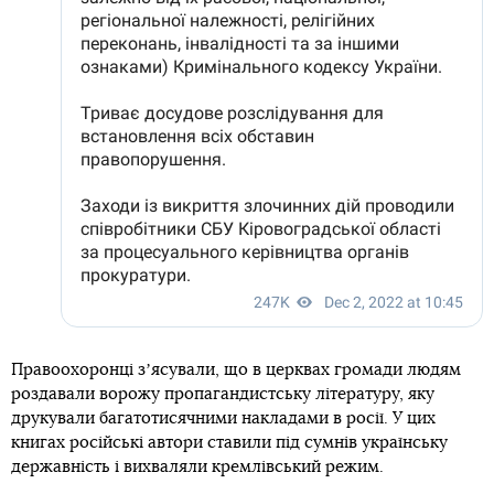
Правоохоронці зʼясували, що в церквах громади людям
роздавали ворожу пропагандистську літературу, яку
друкували багатотисячними накладами в росії. У цих
книгах російські автори ставили під сумнів українську
державність і вихваляли кремлівський режим.