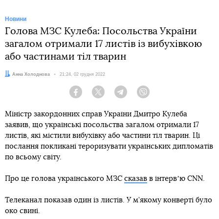
Новини
Голова МЗС Кулеба: Посольства України
загалом отримали 17 листів із вибухівкою
або частинами тіл тварин
Автор:
Анна Холоднова
Дата:
21:24, 02 грудня 2022
Facebook
Twitter
Telegram
Viber
Міністр закордонних справ України Дмитро Кулеба
заявив, що українські посольства загалом отримали 17
листів, які містили вибухівку або частини тіл тварин. Ці
послання покликані тероризувати українських дипломатів
по всьому світу.
Про це голова українського МЗС
сказав
в інтервʼю CNN.
Телеканал показав один із листів. У м’якому конверті було
око свині.