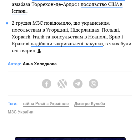
авіабаза Торрехон-де-Ардос і
посольство США в
Іспанії
.
2 грудня МЗС повідомило, що українським
посольствам в Угорщині, Нідерландах, Польщі,
Хорватії, Італії та консульствам в Неаполі, Брно і
Кракові
надійшли закривавлені пакунки
, в яких були
очі тварин.
Автор:
Анна Холоднова
Facebook
Twitter
Telegram
Viber
Теги:
війна Росії з Україною
Дмитро Кулеба
МЗС України