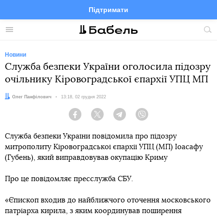
Підтримати
Facebook
Telegram
Twitter
Instagram
Меню
По
по
сай
Новини
Служба безпеки України оголосила підозру
очільнику Кіровоградської єпархії УПЦ МП
Автор:
Олег Панфілович
Дата:
13:18, 02 грудня 2022
Facebook
Twitter
Telegram
Viber
Служба безпеки України повідомила про підозру
митрополиту Кіровоградської єпархії УПЦ (МП) Іоасафу
(Губень), який виправдовував окупацію Криму
Про це повідомляє пресслужба СБУ.
«Єпископ входив до найближчого оточення московського
патріарха кирила, з яким координував поширення