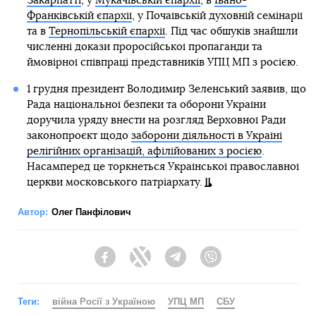
Закарпатті
, у
Мукачівській єпархії
, в
Івано-
Франківській єпархії
, у Почаївській духовній семінарії
та в
Тернопільській єпархії
. Під час обшуків знайшли
численні докази проросійської пропаганди та
ймовірної співпраці представників УПЦ МП з росією.
1 грудня президент Володимир Зеленський заявив, що
Рада національної безпеки та оборони України
доручила уряду внести на розгляд Верховної Ради
законопроєкт щодо
заборони діяльності в Україні
релігійних організацій, афілійованих з росією
.
Насамперед це торкнеться Української православної
церкви московського патріархату.
Автор:
Олег Панфілович
Facebook
Twitter
Telegram
Viber
Теги:
війна Росії з Україною
УПЦ МП
СБУ