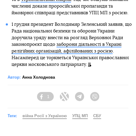
численні докази проросійської пропаганди та
ймовірної співпраці представників УПЦ МП з росією.
1 грудня президент Володимир Зеленський заявив, що
Рада національної безпеки та оборони України
доручила уряду внести на розгляд Верховної Ради
законопроєкт щодо
заборони діяльності в Україні
релігійних організацій, афілійованих з росією
.
Насамперед це торкнеться Української православної
церкви московського патріархату.
Автор:
Анна Холоднова
1
Facebook
Twitter
Telegram
Viber
Теги:
війна Росії з Україною
УПЦ МП
СБУ