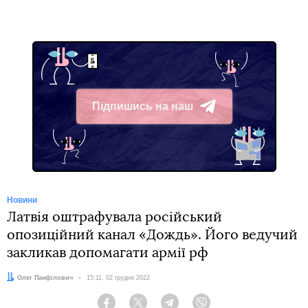
Підпишись на наш
Telegram
Новини
Латвія оштрафувала російський
опозиційний канал «Дождь». Його ведучий
закликав допомагати армії рф
Автор:
Олег Панфілович
Дата:
15:11, 02 грудня 2022
Facebook
Twitter
Telegram
Viber