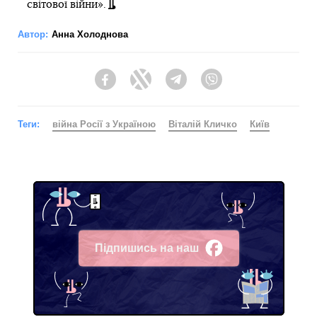
світової війни».
Автор:
Анна Холоднова
Facebook
Twitter
Telegram
Viber
Теги:
війна Росії з Україною
Віталій Кличко
Київ
Підпишись на наш
Facebook