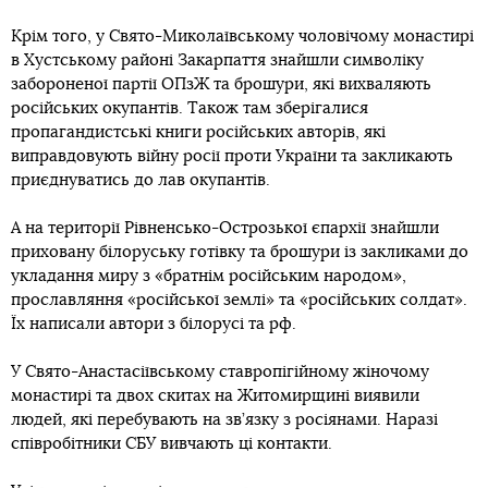
Крім того, у Свято-Миколаївському чоловічому монастирі
в Хустському районі Закарпаття знайшли символіку
забороненої партії ОПзЖ та брошури, які вихваляють
російських окупантів. Також там зберігалися
пропагандистські книги російських авторів, які
виправдовують війну росії проти України та закликають
приєднуватись до лав окупантів.
А на території Рівненсько-Острозької єпархії знайшли
приховану білоруську готівку та брошури із закликами до
укладання миру з «братнім російським народом»,
прославляння «російської землі» та «російських солдат».
Їх написали автори з білорусі та рф.
У Свято-Анастасіївському ставропігійному жіночому
монастирі та двох скитах на Житомирщині виявили
людей, які перебувають на зв’язку з росіянами. Наразі
співробітники СБУ вивчають ці контакти.