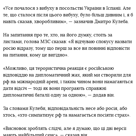
«Усе почалося з вибуху в посольстві України в Іспанії. Але
те, що сталося після цього вибуху, було більш дивним і, я б
навіть сказав, хворобливим», — зазначив Дмитро Кулеба.
На запитання про те, хто, на його думку, стоїть за
листами, голова МЗС сказав: «Я відчуваю спокусу назвати
росію відразу, тому що перш за все ви повинні відповісти
на питання, кому це вигідно».
«Можливо, ця терористична реакція є російською
відповіддю на дипломатичний жах, який ми створили для
рф на міжнародній арені, і таким чином вони намагаються
дати відсіч — тоді як вони програють справжні
дипломатичні баталії одну за одною», — додав він.
За словами Кулеби, відповідальність несе або росія, або
хтось, «хто симпатизує рф та намагається посіяти страх».
«Висновок зроблять слідчі, але я думаю, що ці дві версії
мають найбільший сенс», — сказав він.