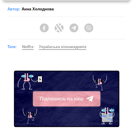
Автор:
Анна Холоднова
Facebook
Twitter
Telegram
Viber
Теги:
Netflix
Українська кіноакадемія
Підпишись на наш
Telegram