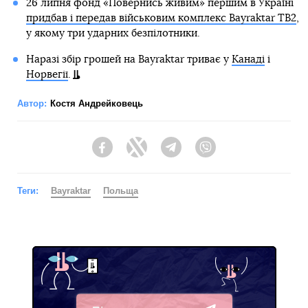
26 липня фонд «Повернись живим» першим в Україні
придбав і передав військовим комплекс Bayraktar TB2
,
у якому три ударних безпілотники.
Наразі збір грошей на Bayraktar триває у
Канаді
і
Норвегії
.
Автор:
Костя Андрейковець
Facebook
Twitter
Telegram
Viber
Теги:
Bayraktar
Польща