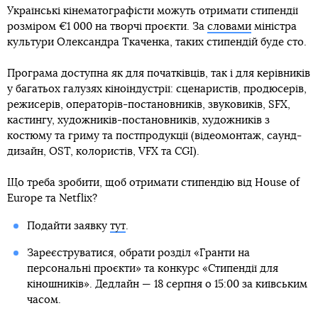
Українські кінематографісти можуть отримати стипендії
розміром €1 000 на творчі проєкти. За
словами
міністра
культури Олександра Ткаченка, таких стипендій буде сто.
Програма доступна як для початківців, так і для керівників
у багатьох галузях кіноіндустрії: сценаристів, продюсерів,
режисерів, операторів-постановників, звуковиків, SFX,
кастингу, художників-постановників, художників з
костюму та гриму та постпродукції (відеомонтаж, саунд-
дизайн, OST, колористів, VFX та CGI).
Що треба зробити, щоб отримати стипендію від House of
Europe та Netflix?
Подайти заявку
тут
.
Зареєструватися, обрати розділ «Гранти на
персональні проєкти» та конкурс «Стипендії для
кіношників». Дедлайн — 18 серпня о 15:00 за київським
часом.