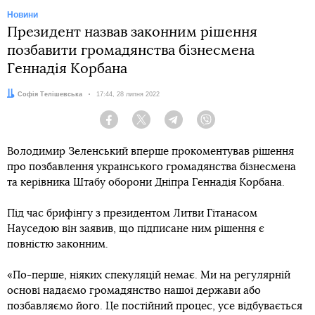
Новини
Президент назвав законним рішення
позбавити громадянства бізнесмена
Геннадія Корбана
Автор:
Софія Телішевська
Дата:
17:44, 28 липня 2022
Facebook
Twitter
Telegram
Viber
Володимир Зеленський вперше прокоментував рішення
про позбавлення українського громадянства бізнесмена
та керівника Штабу оборони Дніпра Геннадія Корбана.
Під час брифінгу з президентом Литви Гітанасом
Науседою він заявив, що підписане ним рішення є
повністю законним.
«По-перше, ніяких спекуляцій немає. Ми на регулярній
основі надаємо громадянство нашої держави або
позбавляємо його. Це постійний процес, усе відбувається