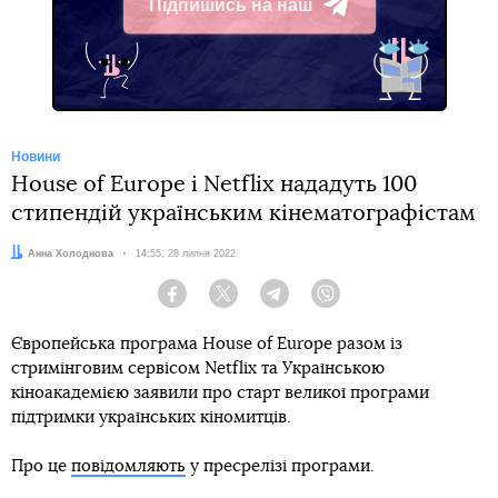
Підпишись на наш
Telegram
Новини
House of Europe і Netflix нададуть 100
стипендій українським кінематографістам
Автор:
Анна Холоднова
Дата:
14:55, 28 липня 2022
Facebook
Twitter
Telegram
Viber
Європейська програма House of Europe разом із
стримінговим сервісом Netflix та Українською
кіноакадемією заявили про старт великої програми
підтримки українських кіномитців.
Про це
повідомляють
у пресрелізі програми.