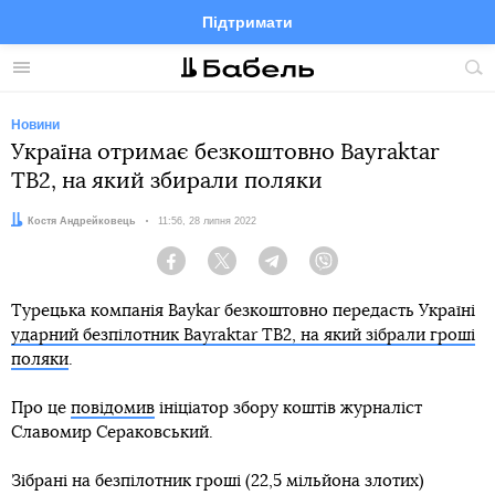
Підтримати
Facebook
Telegram
Twitter
Instagram
Меню
По
по
сай
Новини
Україна отримає безкоштовно Bayraktar
TB2, на який збирали поляки
Автор:
Костя Андрейковець
Дата:
11:56, 28 липня 2022
Facebook
Twitter
Telegram
Viber
Турецька компанія Baykar безкоштовно передасть Україні
ударний безпілотник Bayraktar TB2, на який зібрали гроші
поляки
.
Про це
повідомив
ініціатор збору коштів журналіст
Славомир Сераковський.
Зібрані на безпілотник гроші (22,5 мільйона злотих)