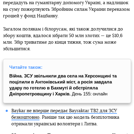
передадуть на гуманітарну допомогу Україні, а надлишок
на суму пожертвують Збройним силам України переказом
грошей у фонд Нацбанку.
Загалом полякам і білорусам, які також долучилися до
збору коштів, вдалося зібрати 50 млн злотих — це $10,6
млн. Збір триватиме до кінця тижня, тож сума може
збільшитися.
Читайте також:
Війна. ЗСУ звільнили два села на Херсонщині та
поцілили в Антонівський міст, а росія завдала
удару по готелю в Бахмуті й обстріляла
Дніпропетровщину і Харків.
День 155: онлайн
Baykar не вперше передає Bayraktar TB2 для ЗСУ
безкоштовно
. Раніше так цю модель безпілотника
отримали українські волонтери і Литва.