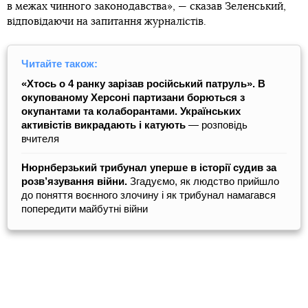
в межах чинного законодавства», — сказав Зеленський,
відповідаючи на запитання журналістів.
Читайте також:
«Хтось о 4 ранку зарізав російський патруль». В
окупованому Херсоні партизани борються з
окупантами та колаборантами. Українських
активістів викрадають і катують
― розповідь
вчителя
Нюрнберзький трибунал уперше в історії судив за
розв’язування війни.
Згадуємо, як людство прийшло
до поняття воєнного злочину і як трибунал намагався
попередити майбутні війни
20 липня низка українських ЗМІ, посилаючись на
власні джерела у правоохоронних органах, Офісі
президента та керівництві фракції «Слуга народу»,
повідомили, що президент може підписати указ про